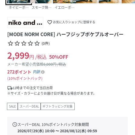
ネイビーボーダー(88)
スモーク無地(16)
イエローボーダー(60)
favorite_border
お気に入りショップに登録する
[MODE NORM CORE] ハーフジップポケプルオーバー
star_border
star_border
star_border
star_border
star_border
(
0
件
)
2,999
円 /税込
50
%OFF
メーカー希望小売価格
6,000
円 /税込
272
ポイント
内訳
10%ポイントバック
local_shipping
12時までの注文で当日出荷
※サイズ・カラーによりお届け日が異なる場合があります。
SALE
スーパーDEAL
ギフトラッピング対象
schedule
スーパーDEAL
10
%ポイントバック対象期間
2026/07/29(水) 10:00
〜
2026/08/12(水) 09:59