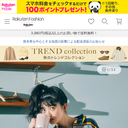
menu
home
search
favorite_border
shopping_cart
lock_outline
メニュー
トップ
検索
お気に入り
カート
ログイン
3,980円(税込)以上のお買い物で送料無料！
熊本県を中心とする地震の影響による配送遅延のお知らせ
1
/
53