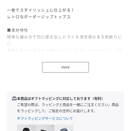
一枚でスタイリッシュに仕上がる！
レトロなボーダージップトップス
■素材特性
特殊な編み方で凹凸感を出しドライな清涼感のある肌触りに
◎
適度な厚みがあるため身体のラインを拾いすぎず安心して着
用いただけます。
ナチュラルな着心地のコットン100%素材で仕立て、ボーダ
more
ーはこだわりのMODE NORM CORE別注レトロ配色です。
■デザイン
配色のボーダーが目を惹くハーフジッププルオーバー！
深いジップが抜け感とモード感を引き立てます。
redeem
本商品はギフトラッピングに対応しております（有料）
ドロップショルダーと、ワイドな身幅がリラックスした雰囲
ご希望の際は、ラッピングと商品を一緒にご注文ください。商品
気を演出◎
をラッピングして、ご指定の住所にお届けします。
スタイリングによってサイズが選べるのも嬉しいポイントで
ギフトラッピングサービスについて
す。