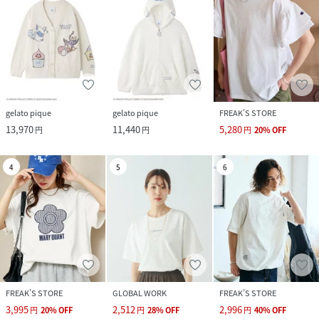
gelato pique
gelato pique
FREAK’S STORE
13,970
11,440
5,280
円
円
円
20
%
OFF
4
5
6
FREAK’S STORE
GLOBAL WORK
FREAK’S STORE
3,995
2,512
2,996
円
20
%
OFF
円
28
%
OFF
円
40
%
OFF