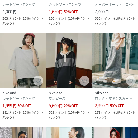
カットソー・Tシャツ
カットソー・Tシャツ
オーバーオール・サロペット
4,000
1,650
7,000
円
円
50
%
OFF
円
363
ポイント
(
10%ポイント
150
ポイント
(
10%ポイント
636
ポイント
(
10%ポイント
バック
)
バック
)
バック
)
niko and ...
niko and ...
niko and ...
カットソー・Tシャツ
ワンピース
ロング・マキシスカート
1,999
5,600
2,999
円
50
%
OFF
円
20
%
OFF
円
50
%
OFF
181
ポイント
(
10%ポイント
509
ポイント
(
10%ポイント
272
ポイント
(
10%ポイント
バック
)
バック
)
バック
)