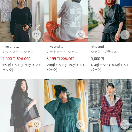
niko and ...
niko and ...
niko and ...
カットソー・Tシャツ
カットソー・Tシャツ
シャツ・ブラウス
2,500
3,199
5,000
円
50
%
OFF
円
20
%
OFF
円
227
ポイント
(
10%ポイント
290
ポイント
(
10%ポイント
454
ポイント
(
10%ポイント
バック
)
バック
)
バック
)