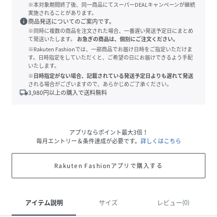
※本対象期間終了後、同一商品にてスーパーDEALキャンペーンが継続
実施されることがあります。
info
商品発送についてのご案内です。
※同時に複数の商品を注文された場合、一番遅い発送予定日にまとめ
て発送いたします。
お急ぎの商品は、個別にご注文ください。
※Rakuten Fashionでは、一部商品でお届け日時をご指定いただけま
す。日時指定をしていただくと、ご希望の日にお届けできるよう手配
いたします。
※日時指定がない場合、記載されている発送予定日よりも遅れて発送
される場合がございますので、あらかじめご了承ください。
local_shipping
3,980
円以上の購入で送料無料
アプリならポイント最大3倍！
毎月エントリー＆条件達成が必要です。
詳しくはこちら
Rakuten Fashionアプリで購入する
アイテム説明
サイズ
レビュー(0)