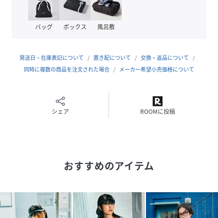
■おすすめスタイリング
ジップを深く開けたインナーを見せるレイヤードスタイルが
バッグ
ボックス
風呂敷
一押しです！
ーーー
発送日・在庫表記について
置き配について
交換・返品について
MODENORMCORE モードノーム トップス ハーフジッ
同時に複数の商品を注文された場合
メーカー希望小売価格について
プ ボーダー 夏 夏服
ーーー
シェア
ROOMに投稿
性別タイプ
レディース
原産国
CHINA
素材
綿100%
おすすめのアイテム
サイズ
M、L
クリーニング
洗濯機洗い可（ネット使用）