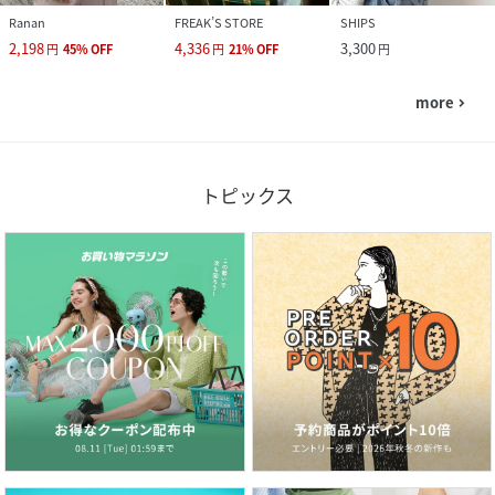
Ranan
FREAK’S STORE
SHIPS
2,198
4,336
3,300
円
45
%
OFF
円
21
%
OFF
円
more
navigate_next
トピックス