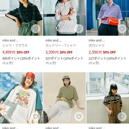
品番
RS2622_657025
(
657025-88-03 RS2622
)
niko and ...
niko and ...
niko and ...
シャツ・ブラウス
カットソー・Tシャツ
ポロシャツ
4,899
3,599
2,500
円
30
%
OFF
円
20
%
OFF
円
50
%
OFF
445
ポイント
(
10%ポイント
327
ポイント
(
10%ポイント
227
ポイント
(
10%ポイント
バック
)
バック
)
バック
)
niko and ...
niko and ...
niko and ...