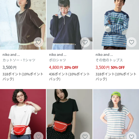
niko and ...
niko and ...
niko and ...
カットソー・Tシャツ
ポロシャツ
その他のトップス
3,500
4,800
3,500
円
円
20
%
OFF
円
50
%
OFF
318
ポイント
(
10%ポイント
436
ポイント
(
10%ポイント
318
ポイント
(
10%ポイント
バック
)
バック
)
バック
)