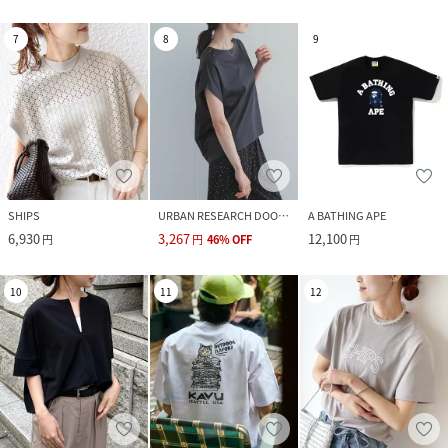
7
8
9
SHIPS
URBAN RESEARCH DOORS
A BATHING APE
6,930
3,267
12,100
円
円
46
%
OFF
円
10
11
12