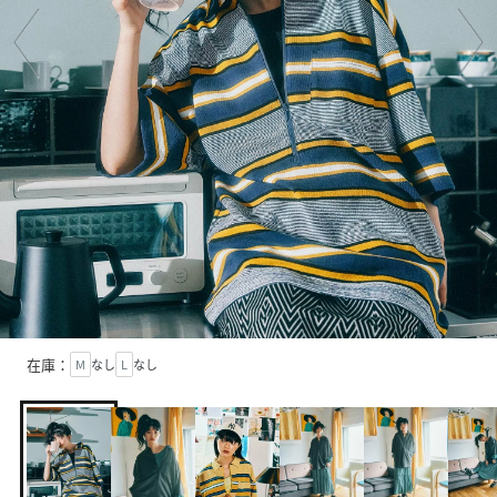
在庫：
M
なし
L
なし