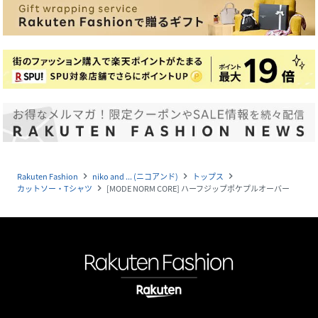
Rakuten Fashion
niko and ... (ニコアンド)
トップス
navigate_next
navigate_next
navigate_next
カットソー・Tシャツ
[MODE NORM CORE] ハーフジップポケプルオーバー
navigate_next