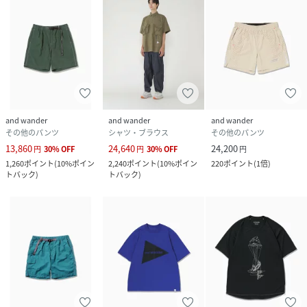
and wander
and wander
and wander
その他のパンツ
シャツ・ブラウス
その他のパンツ
13,860
24,640
24,200
円
30
%
OFF
円
30
%
OFF
円
1,260
ポイント
(
10%ポイン
2,240
ポイント
(
10%ポイン
220
ポイント
(
1倍
)
トバック
)
トバック
)