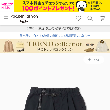
menu
home
search
favorite_border
shopping_cart
lock_outline
メニュー
トップ
検索
お気に入り
カート
ログイン
3,980円(税込)以上のお買い物で送料無料！
熊本県を中心とする地震の影響による配送遅延のお知らせ
1
/
25