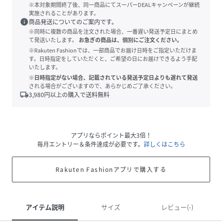
※本対象期間終了後、同一商品にてスーパーDEALキャンペーンが継続
実施されることがあります。
info
商品発送についてのご案内です。
※同時に複数の商品を注文された場合、一番遅い発送予定日にまとめ
て発送いたします。
お急ぎの商品は、個別にご注文ください。
※Rakuten Fashionでは、一部商品でお届け日時をご指定いただけま
す。日時指定をしていただくと、ご希望の日にお届けできるよう手配
いたします。
※日時指定がない場合、記載されている発送予定日よりも遅れて発送
される場合がございますので、あらかじめご了承ください。
local_shipping
3,980
円以上の購入で送料無料
アプリならポイント最大3倍！
毎月エントリー＆条件達成が必要です。
詳しくはこちら
Rakuten Fashionアプリで購入する
アイテム説明
サイズ
レビュー(-)