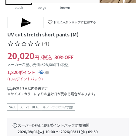
black
beige
brown
favorite_border
お気に入りショップに登録する
UV cut stretch short pants (M)
star_border
star_border
star_border
star_border
star_border
(
-
件
)
20,020
円 /税込
30
%OFF
メーカー希望小売価格
28,600
円 /税込
1,820
ポイント
内訳
10%ポイントバック
local_shipping
通常4-7日以内発送予定
※サイズ・カラーによりお届け日が異なる場合があります。
SALE
スーパーDEAL
ギフトラッピング対象
schedule
スーパーDEAL
10
%ポイントバック対象期間
2026/08/04(火) 10:00
〜
2026/08/11(火) 09:59