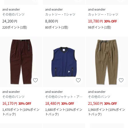
and wander
and wander
and wander
その他のパンツ
カットソー・Tシャツ
カットソー・Tシャツ
24,200
8,800
10,780
円
円
円
30
%
OFF
220
ポイント
(
1倍
)
80
ポイント
(
1倍
)
98
ポイント
(
1倍
)
and wander
and wander
and wander
その他のパンツ
その他のジャケット・アウター
その他のパンツ
16,170
18,480
21,560
円
30
%
OFF
円
30
%
OFF
円
30
%
OFF
1,470
ポイント
(
10%ポイン
1,680
ポイント
(
10%ポイン
1,960
ポイント
(
10%ポイン
トバック
)
トバック
)
トバック
)