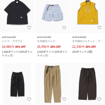
and wander
and wander
and wander
シャツ・ブラウス
その他のパンツ
その他のジャケット・アウター
18,480
26,950
22,330
円
30
%
OFF
円
30
%
OFF
円
30
%
OFF
1,680
ポイント
(
10%ポイン
2,450
ポイント
(
10%ポイン
203
ポイント
(
1倍
)
トバック
)
トバック
)