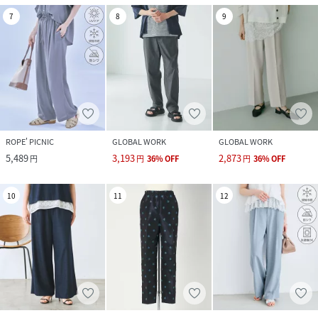
7
8
9
ROPE' PICNIC
GLOBAL WORK
GLOBAL WORK
5,489
3,193
2,873
円
円
36
%
OFF
円
36
%
OFF
10
11
12