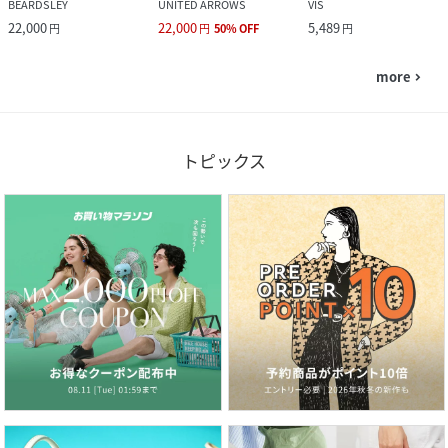
BEARDSLEY
UNITED ARROWS
VIS
22,000
22,000
5,489
円
円
50
%
OFF
円
more
navigate_next
トピックス