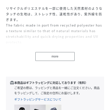
リサイクルポリエステルを一部に使用した天然素材のような
タッチの生地は、ストレッチ性、速乾性があり、紫外線を防
ぎます。
The fabric made in part from recycled polyester has
a texture similar to that of natural materials has
stretchability and quick-drying properties and UV
protects.
性別タイプ
ユニセックス
more
原産国
日本製
素材
ポリエステル100%
redeem
本商品はギフトラッピングに対応しております（有料）
サイズ
ご希望の際は、ラッピングと商品を一緒にご注文ください。商品
Ｓ、Ｍ、Ｌ、ＸＬ
をラッピングして、ご指定の住所にお届けします。
クリーニング
洗濯機可、ドライクリーニング不可
ギフトラッピングサービスについて
品番
RS2503_574