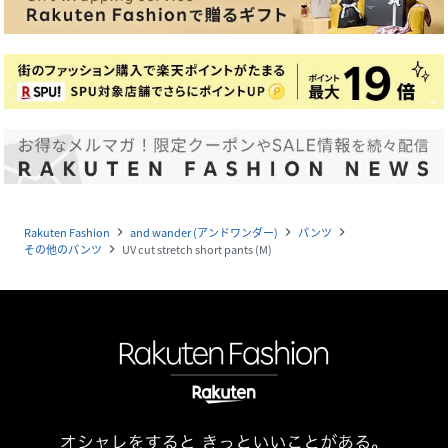
Rakuten Fashion
and wander (アンドワンダー)
パンツ
navigate_next
navigate_next
navigate_next
その他のパンツ
UV cut stretch short pants (M)
navigate_next