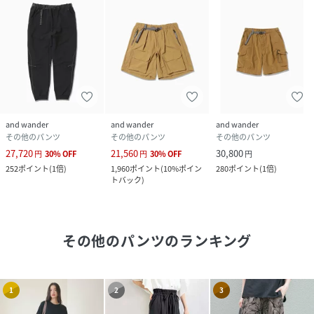
and wander
and wander
and wander
その他のパンツ
その他のパンツ
その他のパンツ
27,720
21,560
30,800
円
30
%
OFF
円
30
%
OFF
円
252
ポイント
(
1倍
)
1,960
ポイント
(
10%ポイン
280
ポイント
(
1倍
)
トバック
)
その他のパンツ
のランキング
1
2
3