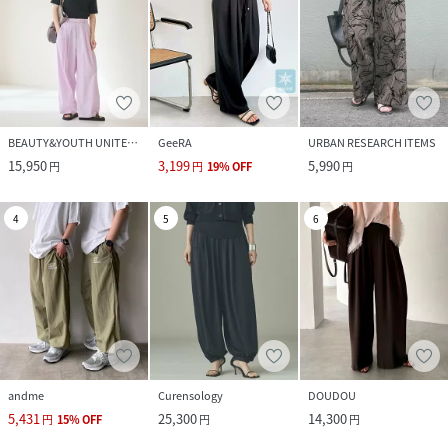
BEAUTY&YOUTH UNITED ARROWS
GeeRA
URBAN RESEARCH ITEMS
15,950
3,199
5,990
円
円
19
%
OFF
円
4
5
6
andme
Curensology
DOUDOU
5,431
25,300
14,300
円
15
%
OFF
円
円