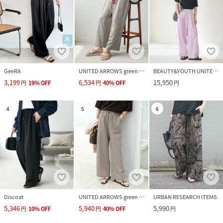
GeeRA
UNITED ARROWS green label relaxing
BEAUTY&YOUTH UNITED ARROWS
3,199
6,534
15,950
円
19
%
OFF
円
40
%
OFF
円
4
5
6
Discoat
UNITED ARROWS green label relaxing
URBAN RESEARCH ITEMS
5,346
5,940
5,990
円
10
%
OFF
円
40
%
OFF
円