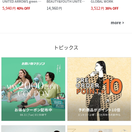
UNITED ARROWS green label relaxing
BEAUTY&YOUTH UNITED ARROWS
GLOBAL WORK
5,940
14,960
3,512
円
40
%
OFF
円
円
36
%
OFF
more
navigate_next
トピックス