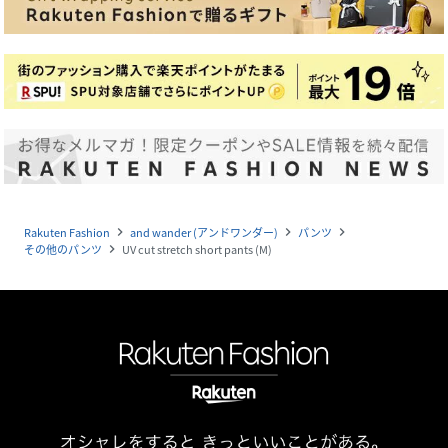
Rakuten Fashion
and wander (アンドワンダー)
パンツ
navigate_next
navigate_next
navigate_next
その他のパンツ
UV cut stretch short pants (M)
navigate_next