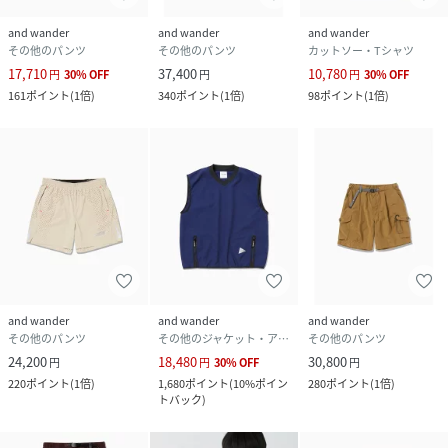
and wander
and wander
and wander
その他のパンツ
その他のパンツ
カットソー・Tシャツ
17,710
37,400
10,780
円
30
%
OFF
円
円
30
%
OFF
161
ポイント
(
1倍
)
340
ポイント
(
1倍
)
98
ポイント
(
1倍
)
and wander
and wander
and wander
その他のパンツ
その他のジャケット・アウター
その他のパンツ
24,200
18,480
30,800
円
円
30
%
OFF
円
220
ポイント
(
1倍
)
1,680
ポイント
(
10%ポイン
280
ポイント
(
1倍
)
トバック
)