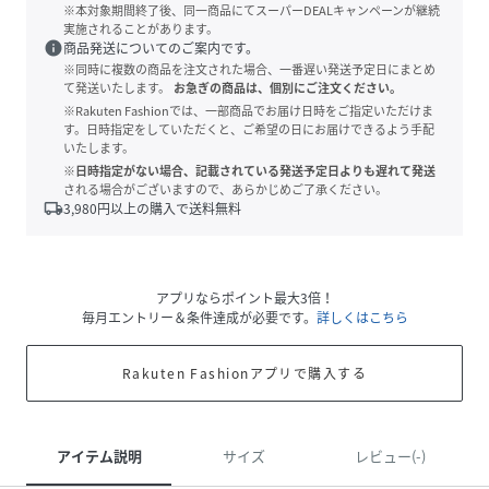
※本対象期間終了後、同一商品にてスーパーDEALキャンペーンが継続
実施されることがあります。
info
商品発送についてのご案内です。
※同時に複数の商品を注文された場合、一番遅い発送予定日にまとめ
て発送いたします。
お急ぎの商品は、個別にご注文ください。
※Rakuten Fashionでは、一部商品でお届け日時をご指定いただけま
す。日時指定をしていただくと、ご希望の日にお届けできるよう手配
いたします。
※日時指定がない場合、記載されている発送予定日よりも遅れて発送
される場合がございますので、あらかじめご了承ください。
local_shipping
3,980
円以上の購入で送料無料
アプリならポイント最大3倍！
毎月エントリー＆条件達成が必要です。
詳しくはこちら
Rakuten Fashionアプリで購入する
アイテム説明
サイズ
レビュー(-)