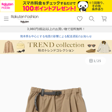
menu
home
search
favorite_border
shopping_cart
lock_outline
メニュー
トップ
検索
お気に入り
カート
ログイン
3,980円(税込)以上のお買い物で送料無料！
熊本県を中心とする地震の影響による配送遅延のお知らせ
1
/
25