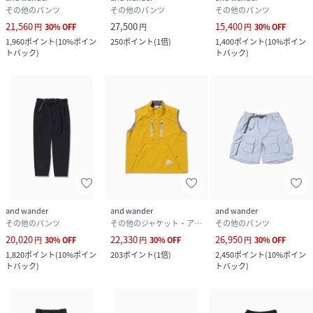
その他のパンツ
その他のパンツ
その他のパンツ
21,560
27,500
15,400
円
30
%
OFF
円
円
30
%
OFF
1,960
ポイント
(
10%ポイン
250
ポイント
(
1倍
)
1,400
ポイント
(
10%ポイン
トバック
)
トバック
)
and wander
and wander
and wander
その他のパンツ
その他のジャケット・アウター
その他のパンツ
20,020
22,330
26,950
円
30
%
OFF
円
30
%
OFF
円
30
%
OFF
1,820
ポイント
(
10%ポイン
203
ポイント
(
1倍
)
2,450
ポイント
(
10%ポイン
トバック
)
トバック
)