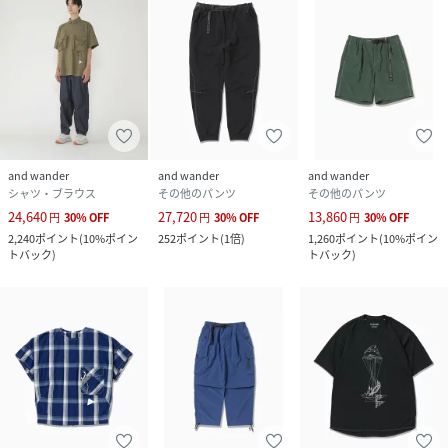
and wander
and wander
and wander
シャツ・ブラウス
その他のパンツ
その他のパンツ
24,640
27,720
13,860
円
30
%
OFF
円
30
%
OFF
円
30
%
OFF
2,240
ポイント
(
10%ポイン
252
ポイント
(
1倍
)
1,260
ポイント
(
10%ポイン
トバック
)
トバック
)