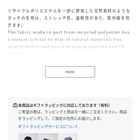
リサイクルポリエステルを一部に使用した天然素材のような
タッチの生地は、ストレッチ性、速乾性があり、紫外線を防
ぎます。
The fabric made in part from recycled polyester has
a texture similar to that of natural materials has
stretchability and quick-drying properties and UV
protects.
性別タイプ
ユニセックス
more
原産国
日本製
素材
ポリエステル100%
redeem
本商品はギフトラッピングに対応しております（有料）
サイズ
ご希望の際は、ラッピングと商品を一緒にご注文ください。商品
Ｓ、Ｍ、Ｌ、ＸＬ
をラッピングして、ご指定の住所にお届けします。
クリーニング
洗濯機可、ドライクリーニング不可
ギフトラッピングサービスについて
品番
RS2503_574