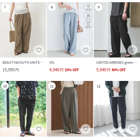
7
8
9
BEAUTY&YOUTH UNITED ARROWS
VIS
UNITED ARROWS green label relaxing
15,950
4,940
5,940
円
円
10
%
OFF
円
40
%
OFF
10
11
12