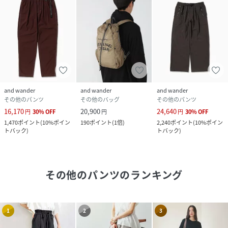
and wander
and wander
and wander
その他のパンツ
その他のバッグ
その他のパンツ
16,170
20,900
24,640
円
30
%
OFF
円
円
30
%
OFF
1,470
ポイント
(
10%ポイン
190
ポイント
(
1倍
)
2,240
ポイント
(
10%ポイン
トバック
)
トバック
)
その他のパンツ
のランキング
1
2
3