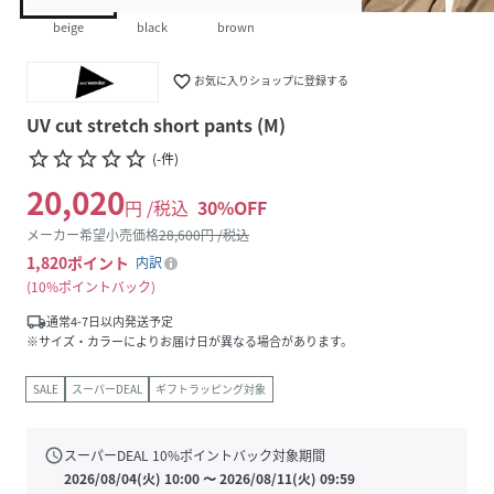
beige
black
brown
favorite_border
お気に入りショップに登録する
UV cut stretch short pants (M)
star_border
star_border
star_border
star_border
star_border
(
-
件
)
20,020
円 /税込
30
%OFF
メーカー希望小売価格
28,600
円 /税込
1,820
ポイント
内訳
10%ポイントバック
local_shipping
通常4-7日以内発送予定
※サイズ・カラーによりお届け日が異なる場合があります。
SALE
スーパーDEAL
ギフトラッピング対象
schedule
スーパーDEAL
10
%ポイントバック対象期間
2026/08/04(火) 10:00
〜
2026/08/11(火) 09:59