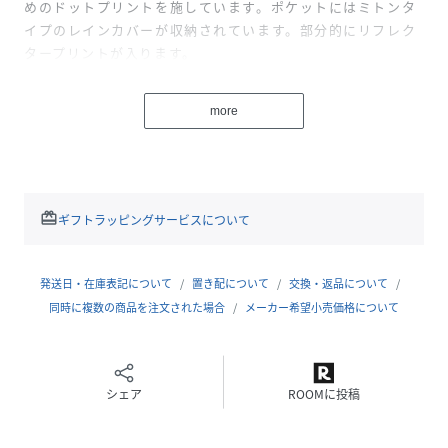
めのドットプリントを施しています。ポケットにはミトンタ
イプのレインカバーが収納されています。部分的にリフレク
タープリントが入ります。
This item is a collaboration with ALTRA a footwear
brand founded in Utah USA. The half-finger gloves
more
are designed for running featuring quick-drying
stretch mesh material on the back of the hand and
stretch punch fabric with a non-slip dot print on the
palm side.
redeem
ギフトラッピングサービスについて
性別タイプ
ユニセックス
発送日・在庫表記について
置き配について
交換・返品について
原産国
中国製
同時に複数の商品を注文された場合
メーカー希望小売価格について
素材
ナイロン ポリエステル ポリウレタン
サイズ
Ｓ／Ｍ、ＷＳ／Ｍ
シェア
ROOMに投稿
クリーニング
手洗い、ドライクリーニング不可