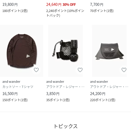
19,800
24,640
7,700
円
円
30
%
OFF
円
180
ポイント
(
1倍
)
2,240
ポイント
(
10%ポイン
70
ポイント
(
1倍
)
トバック
)
and wander
and wander
and wander
カットソー・Tシャツ
アウトドア・レジャー・キャンプ用品
アウトドア・レジャー・キャンプ用品
16,500
3,850
24,200
円
円
円
150
ポイント
(
1倍
)
35
ポイント
(
1倍
)
220
ポイント
(
1倍
)
トピックス