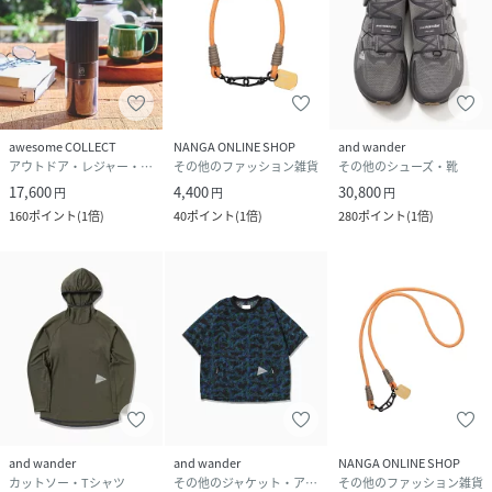
awesome COLLECT
NANGA ONLINE SHOP
and wander
アウトドア・レジャー・キャンプ用品
その他のファッション雑貨
その他のシューズ・靴
17,600
4,400
30,800
円
円
円
160
ポイント
(
1倍
)
40
ポイント
(
1倍
)
280
ポイント
(
1倍
)
and wander
and wander
NANGA ONLINE SHOP
カットソー・Tシャツ
その他のジャケット・アウター
その他のファッション雑貨