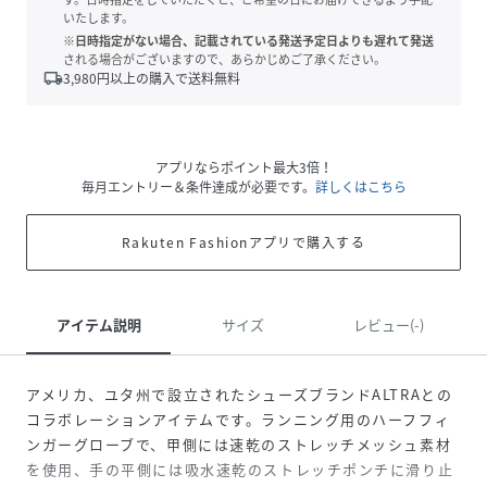
いたします。
※日時指定がない場合、記載されている発送予定日よりも遅れて発送
される場合がございますので、あらかじめご了承ください。
local_shipping
3,980
円以上の購入で送料無料
アプリならポイント最大3倍！
毎月エントリー＆条件達成が必要です。
詳しくはこちら
Rakuten Fashionアプリで購入する
アイテム説明
サイズ
レビュー(-)
アメリカ、ユタ州で設立されたシューズブランドALTRAとの
コラボレーションアイテムです。ランニング用のハーフフィ
ンガーグローブで、甲側には速乾のストレッチメッシュ素材
を使用、手の平側には吸水速乾のストレッチポンチに滑り止