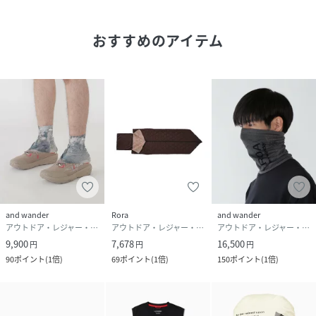
品番
RS2493_574
(
574-6177507-010-19 RS2493
)
おすすめのアイテム
and wander
Rora
and wander
アウトドア・レジャー・キャンプ用品
アウトドア・レジャー・キャンプ用品
アウトドア・レジャー・キャンプ用品
9,900
7,678
16,500
円
円
円
90
ポイント
(
1倍
)
69
ポイント
(
1倍
)
150
ポイント
(
1倍
)