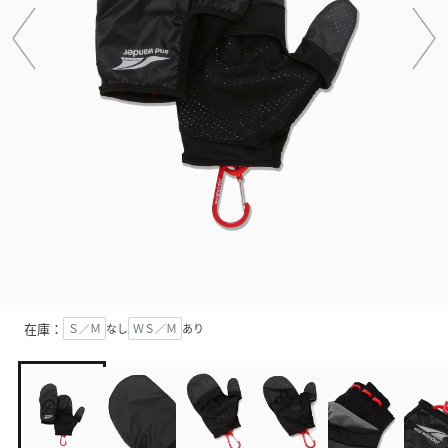
在庫：
Ｓ／Ｍ
なし
ＷＳ／Ｍ
あり