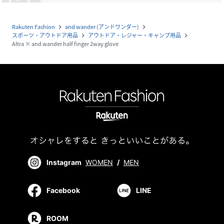
Rakuten Fashion
and wander (アンドワンダー)
navigate_next
navigate_next
スポーツ・アウトドア用品
アウトドア・レジャー・キャンプ用品
navigate_next
navigate_next
Altra × and wander half finger 2way glove
Instagram
WOMEN
/
MEN
Facebook
LINE
ROOM