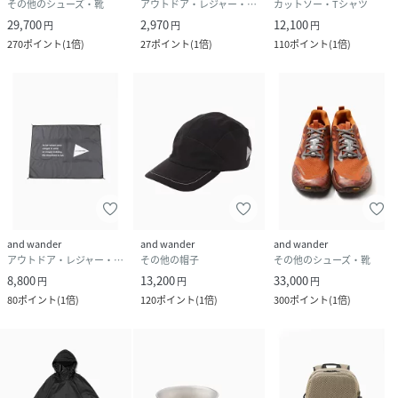
その他のシューズ・靴
アウトドア・レジャー・キャンプ用品
カットソー・Tシャツ
29,700
2,970
12,100
円
円
円
270
ポイント
(
1倍
)
27
ポイント
(
1倍
)
110
ポイント
(
1倍
)
and wander
and wander
and wander
アウトドア・レジャー・キャンプ用品
その他の帽子
その他のシューズ・靴
8,800
13,200
33,000
円
円
円
80
ポイント
(
1倍
)
120
ポイント
(
1倍
)
300
ポイント
(
1倍
)