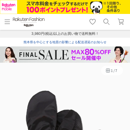
menu
home
search
favorite_border
shopping_cart
lock_outline
メニュー
トップ
検索
お気に入り
カート
ログイン
3,980円(税込)以上のお買い物で送料無料！
熊本県を中心とする地震の影響による配送遅延のお知らせ
1
/
7