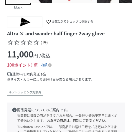
black
favorite_border
お気に入りショップに登録する
Altra × and wander half finger 2way glove
star_border
star_border
star_border
star_border
star_border
(
-
件
)
11,000
円 /税込
100
ポイント
1倍
内訳
local_shipping
通常4-7日以内発送予定
※サイズ・カラーによりお届け日が異なる場合があります。
ギフトラッピング対象外
info
商品発送についてのご案内です。
※同時に複数の商品を注文された場合、一番遅い発送予定日にまとめ
て発送いたします。
お急ぎの商品は、個別にご注文ください。
※Rakuten Fashionでは、一部商品でお届け日時をご指定いただけま
す。日時指定をしていただくと、ご希望の日にお届けできるよう手配