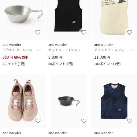
and wander
and wander
and wander
アウトドア・レジャー・キャンプ用品
カットソー・Tシャツ
アウトドア・レジャー・キャンプ用品
880
8,800
11,000
円
60
%
OFF
円
円
8
ポイント
(
1倍
)
80
ポイント
(
1倍
)
100
ポイント
(
1倍
)
and wander
and wander
and wander