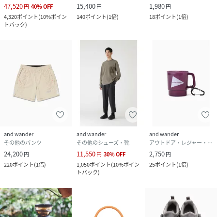
47,520
15,400
1,980
円
40
%
OFF
円
円
4,320
ポイント
(
10%ポイン
140
ポイント
(
1倍
)
18
ポイント
(
1倍
)
トバック
)
and wander
and wander
and wander
その他のパンツ
その他のシューズ・靴
アウトドア・レジャー・キャンプ用品
24,200
11,550
2,750
円
円
30
%
OFF
円
220
ポイント
(
1倍
)
1,050
ポイント
(
10%ポイン
25
ポイント
(
1倍
)
トバック
)