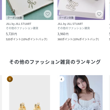
クーポン対象
クーポン対象
JILL by JILL STUART
JILL by JILL STUART
その他のファッション雑貨
その他のファッション雑貨
5,720
3,960
円
円
520
ポイント
(
10%ポイントバック
)
360
ポイント
(
10%ポイントバック
)
その他のファッション雑貨
のランキング
3
4