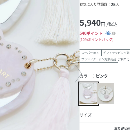
25
お気に入り登録数：
人
5,940
円 /税込
540
ポイント
内訳
10%ポイントバック
スーパーDEAL
ギフトラッピング対
ブランドクーポン対象商品
ご利用に
カラー：
ピンク
サイズ
取り寄せ(