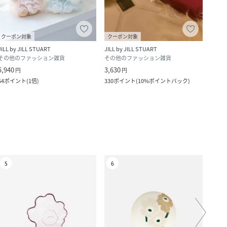
クーポン対象
クーポン対象
クー
JILL by JILL STUART
JILL by JILL STUART
JILL 
その他のファッション雑貨
その他のファッション雑貨
その
5,940
3,630
4,400
円
円
54
ポイント
(
1倍
)
330
ポイント
(
10%ポイントバック
)
400
ポ
5
6
7