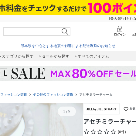
[楽天銀行]もれ
熊本県を中心とする地震の影響による配送遅延のお知らせ
カテゴリから探す
セールから探す
すべてのアイテム
ファッション雑貨
その他のファッション雑貨
アセチミラーチャーム
navigate_next
navigate_next
favorite_border
お気
1
/
9
アセチミラーチャ
star_border
star_border
star_border
star_border
star_border
(
0
件
)