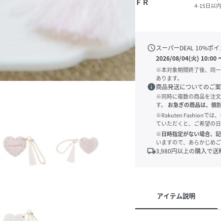
ＦＲ
4-15日以
schedule
スーパーDEAL
10
%ポイ
2026/08/04(火) 10:00
※本対象期間終了後、同一
あります。
info
商品発送についてのご案
※同時に複数の商品を注文
す。
お急ぎの商品は、個
※Rakuten Fashi
ていただくと、ご希望の日
※日時指定がない場合、記
いますので、あらかじめご
local_shipping
3,980
円以上の購入で送
アイテム説明