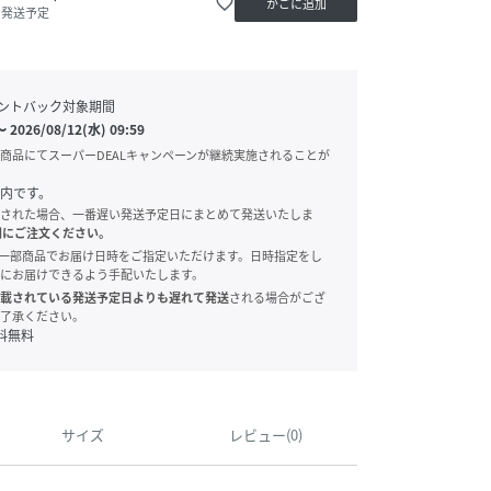
favorite_border
かごに追加
内発送予定
ントバック対象期間
〜
2026/08/12(水) 09:59
商品にてスーパーDEALキャンペーンが継続実施されることが
内です。
された場合、一番遅い発送予定日にまとめて発送いたしま
別にご注文ください。
onでは、一部商品でお届け日時をご指定いただけます。日時指定をし
にお届けできるよう手配いたします。
載されている発送予定日よりも遅れて発送
される場合がござ
了承ください。
料無料
サイズ
レビュー(0)