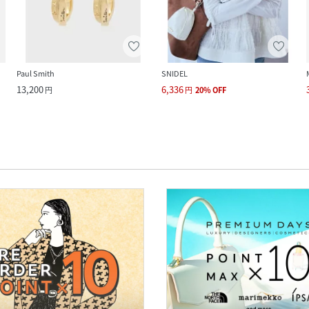
Paul Smith
SNIDEL
13,200
6,336
円
円
20
%
OFF