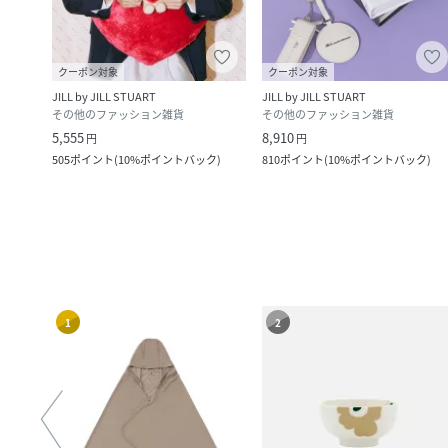
クーポン対象
クーポン対象
JILL by JILL STUART
JILL by JILL STUART
その他のファッション雑貨
その他のファッション雑貨
5,555
8,910
円
円
ク
)
505
ポイント
(
10%ポイントバック
)
810
ポイント
(
10%ポイントバック
)
1
2