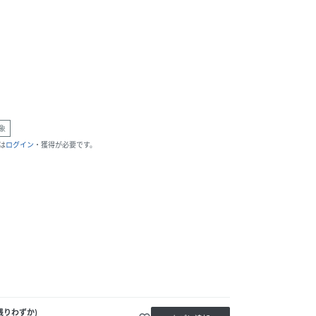
象
は
ログイン
・獲得が必要です。
残りわずか)