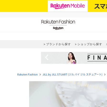
ブランドから探す
ショップから探す
navigate_before
Rakuten Fashion
JILL by JILL STUART (ジル バイ ジル スチュアート)
navigate_next
navigate_next