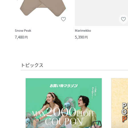
Snow Peak
Marimekko
7,480
5,390
円
円
トピックス