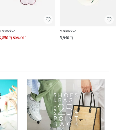
Marimekko
Marimekko
Marim
3,850
5,940
10,7
円
50
%
OFF
円