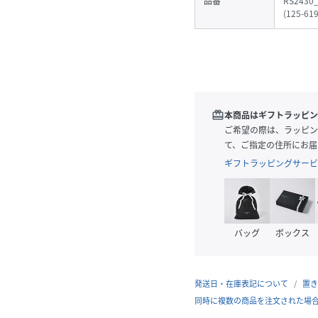
品番
RS2430
(
125-61
redeem
本商品はギフトラッピン
ご希望の際は、ラッピン
て、ご指定の住所にお届
ギフトラッピングサービ
バッグ
ボックス
発送日・在庫表記について
置き
同時に複数の商品を注文された場