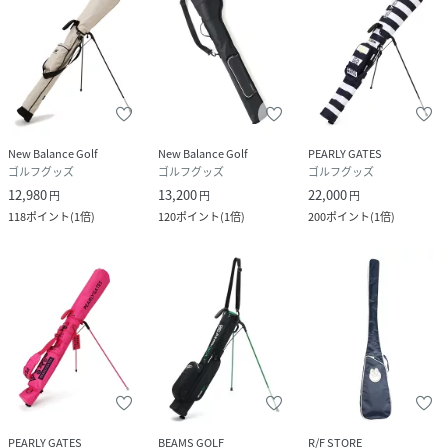
New Balance Golf
New Balance Golf
PEARLY GATES
ゴルフグッズ
ゴルフグッズ
ゴルフグッズ
12,980
13,200
22,000
円
円
円
118
ポイント
(
1倍
)
120
ポイント
(
1倍
)
200
ポイント
(
1倍
)
PEARLY GATES
BEAMS GOLF
R/F STORE