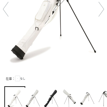
在庫：
‐
なし