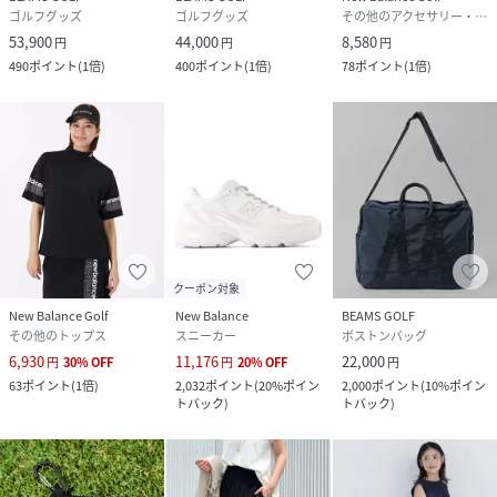
ゴルフグッズ
ゴルフグッズ
その他のアクセサリー・腕時計
53,900
44,000
8,580
円
円
円
490
ポイント
(
1倍
)
400
ポイント
(
1倍
)
78
ポイント
(
1倍
)
クーポン対象
New Balance Golf
New Balance
BEAMS GOLF
その他のトップス
スニーカー
ボストンバッグ
6,930
11,176
22,000
円
30
%
OFF
円
20
%
OFF
円
63
ポイント
(
1倍
)
2,032
ポイント
(
20%ポイン
2,000
ポイント
(
10%ポイン
トバック
)
トバック
)