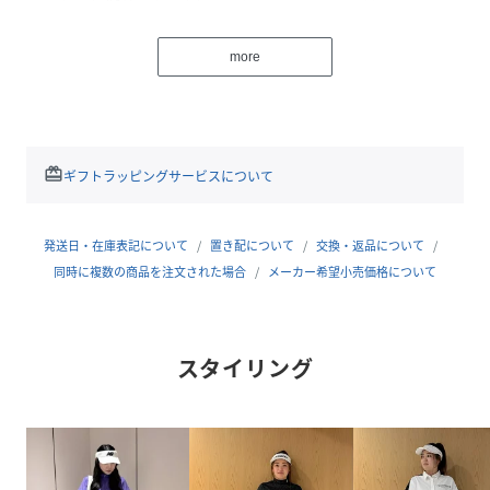
4.5インチ・46インチ対応/仕切り口数2/フード・ショルダー
ベルト脱着仕様
more
性別タイプ
レディース
原産国
中国製
redeem
ギフトラッピングサービスについて
素材
(本体)合成皮革
(メッシュ部分)ポリエステル
発送日・在庫表記について
置き配について
交換・返品について
サイズ
－
同時に複数の商品を注文された場合
メーカー希望小売価格について
品番
RS2325_012
(
012-6984508-160-10 RS2325
)
スタイリング