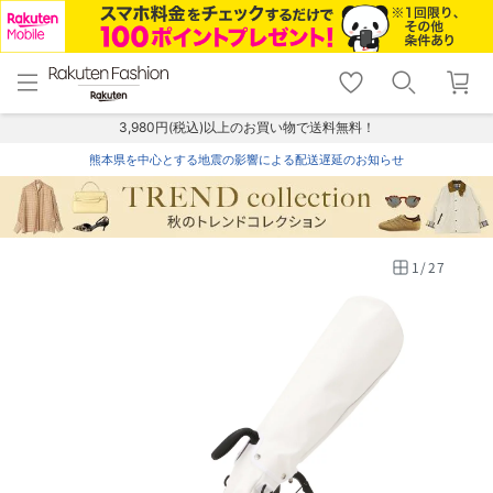
menu
home
search
favorite_border
shopping_cart
lock_outline
メニュー
トップ
検索
お気に入り
カート
ログイン
3,980円(税込)以上のお買い物で送料無料！
熊本県を中心とする地震の影響による配送遅延のお知らせ
1
/
27