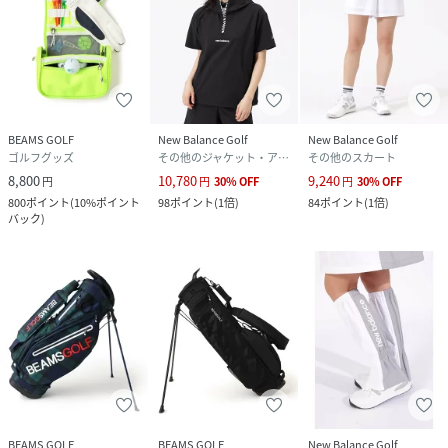
BEAMS GOLF
New Balance Golf
New Balance Golf
ゴルフグッズ
その他のジャケット・アウター
その他のスカート
8,800
10,780
9,240
円
円
30
%
OFF
円
30
%
OFF
800
ポイント
(
10%ポイント
98
ポイント
(
1倍
)
84
ポイント
(
1倍
)
バック
)
BEAMS GOLF
BEAMS GOLF
New Balance Golf