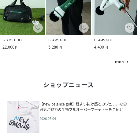
BEAMS GOLF
BEAMS GOLF
BEAMS GOLF
22,000
5,280
4,400
円
円
円
more
navigate_next
ショップニュース
【new balance golf】程よい抜け感とカジュアルな雰
囲気が魅力の半袖プルオーバーフーディーをご紹介
2026.08.04