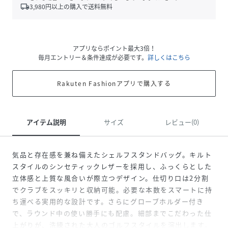
local_shipping
3,980
円以上の購入で送料無料
アプリならポイント最大3倍！
毎月エントリー＆条件達成が必要です。
詳しくはこちら
Rakuten Fashionアプリで購入する
アイテム説明
サイズ
レビュー(0)
気品と存在感を兼ね備えたシェルフスタンドバッグ。キルト
スタイルのシンセティックレザーを採用し、ふっくらとした
立体感と上質な風合いが際立つデザイン。仕切り口は2分割
でクラブをスッキリと収納可能。必要な本数をスマートに持
ち運べる実用的な設計です。さらにグローブホルダー付き
で、ラウンド中の使い勝手にも配慮。細部までこだわった仕
上がりが、洗練された大人のゴルフスタイルを演出します。