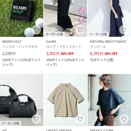
クーポン対象
クーポン対象
BEAMS GOLF
GeeRA
NATURAL BEAUTY BASIC
ハンカチ・ハンドタオル
ロング・マキシスカート
ワンピース
2,530
2,302
8,393
円
円
30
%
OFF
円
30
%
OFF
230
ポイント
(
10%ポイント
209
ポイント
(
10%ポイント
76
ポイント
(
1倍
)
バック
)
バック
)
クーポン対象
VIS
UNITED ARROWS
FREAK’S STORE