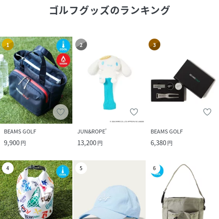
ゴルフグッズ
のランキング
1
2
3
BEAMS GOLF
JUN&ROPE’
BEAMS GOLF
9,900
13,200
6,380
円
円
円
4
5
6