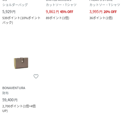
ショルダーバッグ
カットソー・Tシャツ
カットソー・Tシャツ
5,929
9,861
3,995
円
円
45
%
OFF
円
20
%
OFF
539
ポイント
(
10%ポイント
89
ポイント
(
1倍
)
36
ポイント
(
1倍
)
バック
)
BONAVENTURA
財布
59,400
円
2,700
ポイント
(
1倍+4倍
UP
)