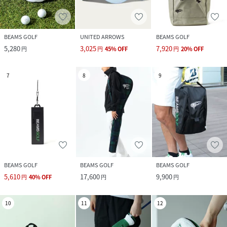
BEAMS GOLF
UNITED ARROWS
BEAMS GOLF
5,280
3,025
7,920
円
円
45
%
OFF
円
20
%
OFF
7
8
9
BEAMS GOLF
BEAMS GOLF
BEAMS GOLF
5,610
17,600
9,900
円
40
%
OFF
円
円
10
11
12