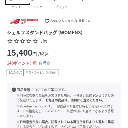
ホワイト
シルバー
ブラック
favorite_border
お気に入りショップに登録する
シェルフスタンドバッグ (WOMENS)
star_border
star_border
star_border
star_border
star_border
(
0
件
)
15,400
円 /税込
140
ポイント
1倍
内訳
SOLD OUT
ギフトラッピング対象外
info
商品発送についてのご案内です。
※同時に複数の商品を注文された場合、一番遅い発送予定日にまとめ
て発送いたします。
お急ぎの商品は、個別にご注文ください。
※Rakuten Fashionでは、一部商品でお届け日時をご指定いただけま
す。日時指定をしていただくと、ご希望の日にお届けできるよう手配
いたします。
※日時指定がない場合、記載されている発送予定日よりも遅れて発送
される場合がございますので、あらかじめご了承ください。