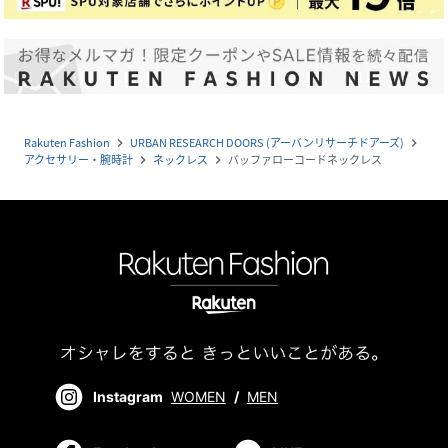
Rakuten Fashion
URBAN RESEARCH DOORS (アーバンリサーチドアーズ)
navigate_next
navigate_next
アクセサリー・腕時計
ネックレス
バッファローコードネックレス
navigate_next
navigate_next
Instagram
WOMEN
/
MEN