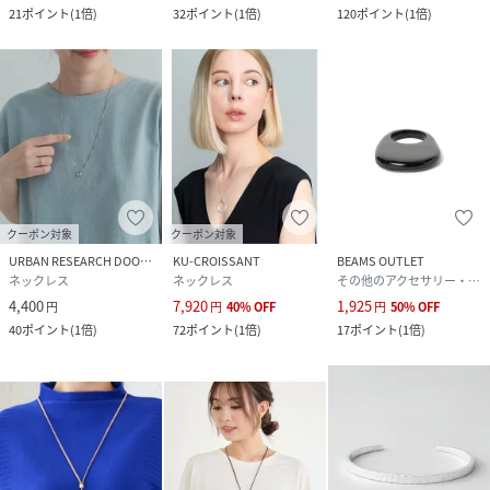
21
ポイント
(
1倍
)
32
ポイント
(
1倍
)
120
ポイント
(
1倍
)
クーポン対象
クーポン対象
URBAN RESEARCH DOORS
KU-CROISSANT
BEAMS OUTLET
ネックレス
ネックレス
その他のアクセサリー・腕時計
4,400
7,920
1,925
円
円
40
%
OFF
円
50
%
OFF
40
ポイント
(
1倍
)
72
ポイント
(
1倍
)
17
ポイント
(
1倍
)