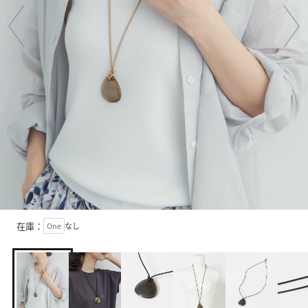
在庫：
One
なし