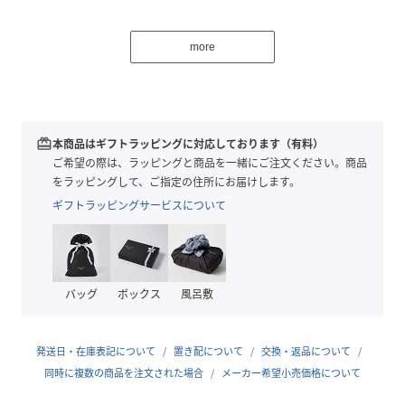
レス。
バックスタイルの留め具でお好みの長さに調節可能です。
more
シンプルなカットソーやワンピース、リネンアイテムと合わ
せるのがおすすめ。
デイリー使いからリゾートシーンまで幅広く活躍する逸品で
す。一つとして同じ模様がない、天然素材特有の個体差をお
楽しみください。
redeem
本商品はギフトラッピングに対応しております（有料）
ご希望の際は、ラッピングと商品を一緒にご注文ください。商品
【2026 Spring/Summer】【26SS】
をラッピングして、ご指定の住所にお届けします。
ギフトラッピングサービスについて
※この商品は、柄の出方に個体差があります。商品画像は参
考程度にご参照ください。ご購入の際にご指定いただくこと
はできませんので、予めご了承ください。
バッグ
ボックス
風呂敷
総重量 : 約14g
※商品画像は、光の当たり具合やパソコンなどの閲覧環境に
発送日・在庫表記について
置き配について
交換・返品について
より、実際の色味と異なって見える場合がございます。予め
同時に複数の商品を注文された場合
メーカー希望小売価格について
ご了承ください。