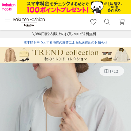
menu
home
search
favorite_border
shopping_cart
lock_outline
メニュー
トップ
検索
お気に入り
カート
ログイン
3,980円(税込)以上のお買い物で送料無料！
熊本県を中心とする地震の影響による配送遅延のお知らせ
1
/
12