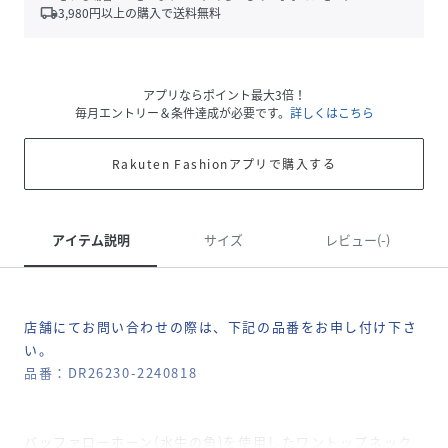
local_shipping
3,980
円以上の購入で送料無料
アプリならポイント最大3倍！
毎月エントリー＆条件達成が必要です。
詳しくはこちら
Rakuten Fashionアプリで購入する
アイテム説明
サイズ
レビュー(-)
店舗にてお問い合わせの際は、下記の品番をお申し付け下さ
い。
品番：DR26230-2240818
バッファローホーン(水牛の角)を使用したワントップネック