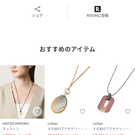
※商品の色味の目安は、商品単体の画像をご参照ください。
▼お気に入り登録のおすすめ▼
シェア
ROOMに投稿
お気に入り登録された商品は、マイページにて現在の価格情
報や在庫状況の確認が可能です。
お買い物リストの管理にぜひご利用ください。
おすすめのアイテム
性別タイプ
レディース
原産国
ベトナム
素材
水牛 綿
サイズ
One
品番
RS2265_DR26230
(
DR26230-2240818-6-bE RS2265
)
UNITED ARROWS
Leilian
Leilian
ネックレス
その他のアクセサリー・腕時計
その他のアクセサリー・腕時計