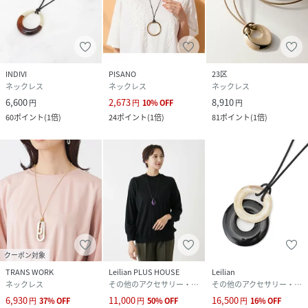
INDIVI
PISANO
23区
ネックレス
ネックレス
ネックレス
6,600
2,673
8,910
円
円
10
%
OFF
円
60
ポイント
(
1倍
)
24
ポイント
(
1倍
)
81
ポイント
(
1倍
)
クーポン対象
TRANS WORK
Leilian PLUS HOUSE
Leilian
ネックレス
その他のアクセサリー・腕時計
その他のアクセサリー・腕時計
6,930
11,000
16,500
円
37
%
OFF
円
50
%
OFF
円
16
%
OFF