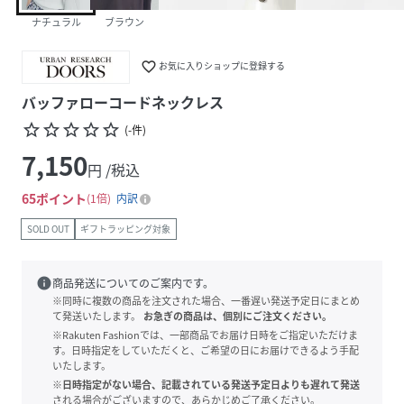
ナチュラル
ブラウン
favorite_border
お気に入りショップに登録する
バッファローコードネックレス
star_border
star_border
star_border
star_border
star_border
(
-
件
)
7,150
円 /税込
65
ポイント
1倍
内訳
SOLD OUT
ギフトラッピング対象
info
商品発送についてのご案内です。
※同時に複数の商品を注文された場合、一番遅い発送予定日にまとめ
て発送いたします。
お急ぎの商品は、個別にご注文ください。
※Rakuten Fashionでは、一部商品でお届け日時をご指定いただけま
す。日時指定をしていただくと、ご希望の日にお届けできるよう手配
いたします。
※日時指定がない場合、記載されている発送予定日よりも遅れて発送
される場合がございますので、あらかじめご了承ください。