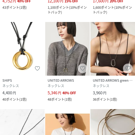
4,752
12,100
17,600
円
40
%
OFF
円
15
%
OFF
円
20
%
OFF
43
ポイント
(
1倍
)
1,100
ポイント
(
10%ポイン
1,600
ポイント
(
10%ポイン
トバック
)
トバック
)
SHIPS
UNITED ARROWS
UNITED ARROWS green label relaxing
ネックレス
ネックレス
ネックレス
4,400
5,346
3,960
円
円
40
%
OFF
円
40
ポイント
(
1倍
)
48
ポイント
(
1倍
)
36
ポイント
(
1倍
)