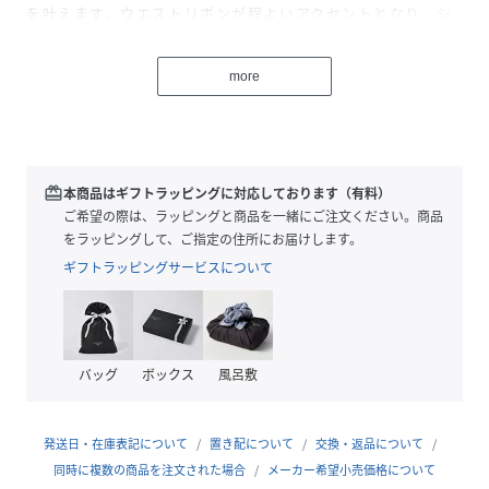
を叶えます。ウエストリボンが程よいアクセントとなり、シ
ンプルなコーディネートにもさりげないポイントをプラスし
ます。カーブパンツならではの立体的なシルエットが、脚を
more
すっきり見せつつトレンド感も演出してくれます。Tシャツ
やシャツと合わせるだけで、抜け感のあるカジュアルスタイ
ルが完成します。
透け感[なし]
redeem
本商品はギフトラッピングに対応しております（有料）
生地の厚さ[普通]
ご希望の際は、ラッピングと商品を一緒にご注文ください。商品
光沢感[なし]
をラッピングして、ご指定の住所にお届けします。
伸縮性[ややあり]
ギフトラッピングサービスについて
裏地[なし]
ポケット[あり]
※モデル着用画像は、光の当たり具合で色味が違って見える
バッグ
ボックス
風呂敷
場合がございます。
※お使いのモニター環境によって商品の色味が違って見える
場合がございます。
発送日・在庫表記について
置き配について
交換・返品について
同時に複数の商品を注文された場合
メーカー希望小売価格について