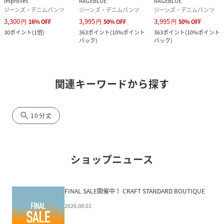
improves
RAGEBLUE
RAGEBLUE
ジーンズ・デニムパンツ
ジーンズ・デニムパンツ
ジーンズ・デニムパンツ
3,300
3,995
3,995
円
16
%
OFF
円
50
%
OFF
円
50
%
OFF
30
ポイント
(
1倍
)
363
ポイント
(
10%ポイント
363
ポイント
(
10%ポイント
バック
)
バック
)
関連キーワードから探す
search
10分丈
ショップニュース
FINAL SALE開催中！ CRAFT STANDARD BOUTIQUE
2026.08.01