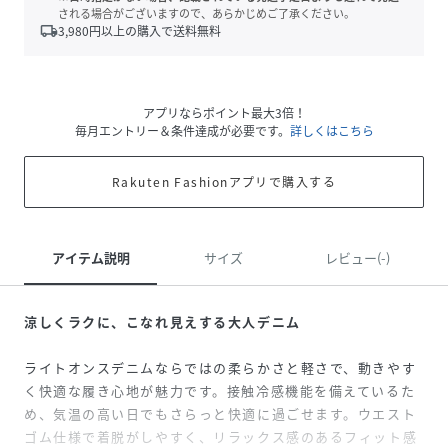
される場合がございますので、あらかじめご了承ください。
local_shipping
3,980
円以上の購入で送料無料
アプリならポイント最大3倍！
毎月エントリー＆条件達成が必要です。
詳しくはこちら
Rakuten Fashionアプリで購入する
アイテム説明
サイズ
レビュー(-)
涼しくラクに、こなれ見えする大人デニム
ライトオンスデニムならではの柔らかさと軽さで、動きやす
く快適な履き心地が魅力です。接触冷感機能を備えているた
め、気温の高い日でもさらっと快適に過ごせます。ウエスト
ゴム仕様で着脱がしやすく、リラックス感のあるフィット感