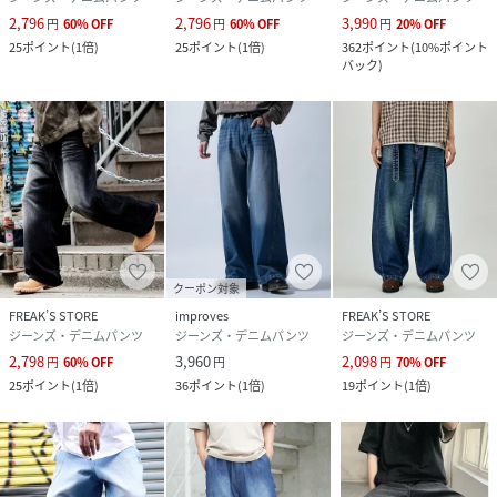
2,796
2,796
3,990
円
60
%
OFF
円
60
%
OFF
円
20
%
OFF
25
ポイント
(
1倍
)
25
ポイント
(
1倍
)
362
ポイント
(
10%ポイント
バック
)
クーポン対象
FREAK’S STORE
improves
FREAK’S STORE
ジーンズ・デニムパンツ
ジーンズ・デニムパンツ
ジーンズ・デニムパンツ
2,798
3,960
2,098
円
60
%
OFF
円
円
70
%
OFF
25
ポイント
(
1倍
)
36
ポイント
(
1倍
)
19
ポイント
(
1倍
)