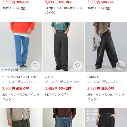
3,300
5,693
3,960
円
38
%
OFF
円
40
%
OFF
円
50
%
OFF
30
ポイント
(
1倍
)
517
ポイント
(
10%ポイント
36
ポイント
(
1倍
)
バック
)
クーポン対象
URBAN RESEARCH ITEMS
CITEN
LAKOLE
ジーンズ・デニムパンツ
ジーンズ・デニムパンツ
ジーンズ・デニムパンツ
2,200
3,465
3,232
円
63
%
OFF
円
50
%
OFF
円
28
%
OFF
200
ポイント
(
10%ポイント
31
ポイント
(
1倍
)
293
ポイント
(
10%ポイント
バック
)
バック
)