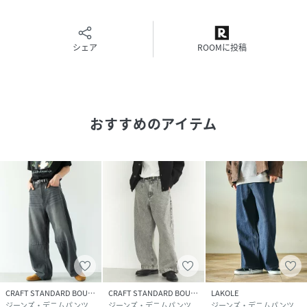
26SS
性別タイプ
メンズ
シェア
ROOMに投稿
原産国
中国
素材
本体 綿 70% 本体 ﾅｲﾛﾝ 30%
おすすめのアイテム
サイズ
M、L
品番
RS2142_0P001444700
(
0P001444700-112-103 RS2142
)
CRAFT STANDARD BOUTIQUE
CRAFT STANDARD BOUTIQUE
LAKOLE
ジーンズ・デニムパンツ
ジーンズ・デニムパンツ
ジーンズ・デニムパンツ