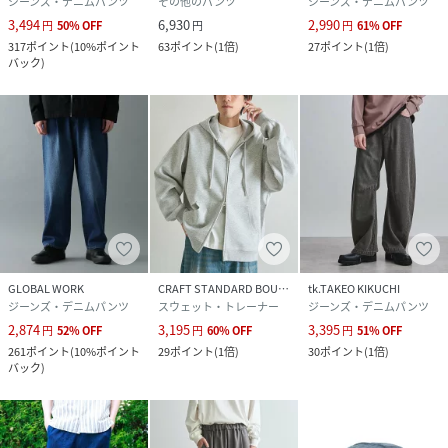
ジーンズ・デニムパンツ
その他のパンツ
ジーンズ・デニムパンツ
3,494
6,930
2,990
円
50
%
OFF
円
円
61
%
OFF
317
ポイント
(
10%ポイント
63
ポイント
(
1倍
)
27
ポイント
(
1倍
)
バック
)
GLOBAL WORK
CRAFT STANDARD BOUTIQUE
tk.TAKEO KIKUCHI
ジーンズ・デニムパンツ
スウェット・トレーナー
ジーンズ・デニムパンツ
2,874
3,195
3,395
円
52
%
OFF
円
60
%
OFF
円
51
%
OFF
261
ポイント
(
10%ポイント
29
ポイント
(
1倍
)
30
ポイント
(
1倍
)
バック
)