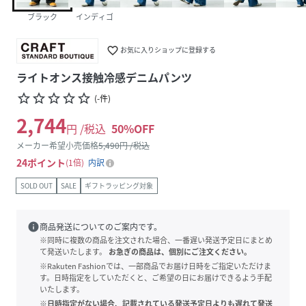
ブラック
インディゴ
favorite_border
お気に入りショップに登録する
ライトオンス接触冷感デニムパンツ
star_border
star_border
star_border
star_border
star_border
(
-
件
)
2,744
円 /税込
50
%OFF
メーカー希望小売価格
5,490
円 /税込
24
ポイント
1倍
内訳
SOLD OUT
SALE
ギフトラッピング対象
info
商品発送についてのご案内です。
※同時に複数の商品を注文された場合、一番遅い発送予定日にまとめ
て発送いたします。
お急ぎの商品は、個別にご注文ください。
※Rakuten Fashionでは、一部商品でお届け日時をご指定いただけま
す。日時指定をしていただくと、ご希望の日にお届けできるよう手配
いたします。
※日時指定がない場合、記載されている発送予定日よりも遅れて発送