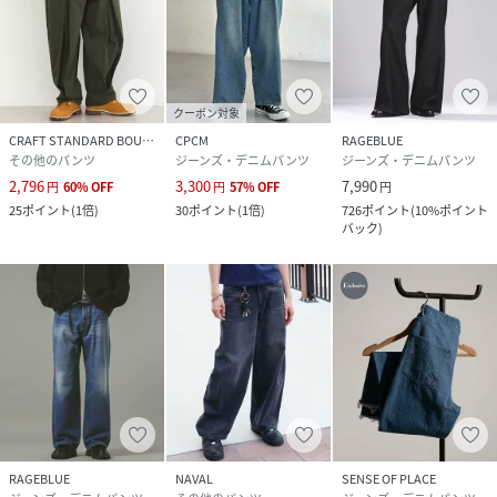
クーポン対象
CRAFT STANDARD BOUTIQUE
CPCM
RAGEBLUE
その他のパンツ
ジーンズ・デニムパンツ
ジーンズ・デニムパンツ
2,796
3,300
7,990
円
60
%
OFF
円
57
%
OFF
円
25
ポイント
(
1倍
)
30
ポイント
(
1倍
)
726
ポイント
(
10%ポイント
バック
)
RAGEBLUE
NAVAL
SENSE OF PLACE