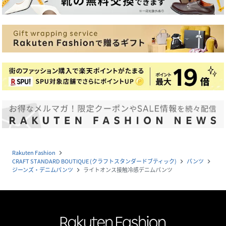
Rakuten Fashion
navigate_next
CRAFT STANDARD BOUTIQUE (クラフトスタンダードブティック)
パンツ
navigate_next
navigate_next
ジーンズ・デニムパンツ
ライトオンス接触冷感デニムパンツ
navigate_next