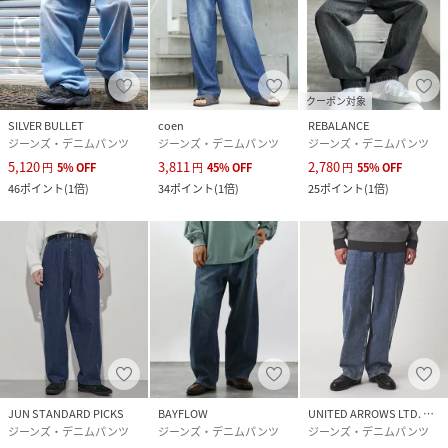
クーポン対象
SILVER BULLET
coen
REBALANCE
ジーンズ・デニムパンツ
ジーンズ・デニムパンツ
ジーンズ・デニムパンツ
5,120
3,811
2,780
円
5
%
OFF
円
45
%
OFF
円
55
%
OFF
46
ポイント
(
1倍
)
34
ポイント
(
1倍
)
25
ポイント
(
1倍
)
JUN STANDARD PICKS
BAYFLOW
UNITED ARROWS LTD. OUTLET
ジーンズ・デニムパンツ
ジーンズ・デニムパンツ
ジーンズ・デニムパンツ