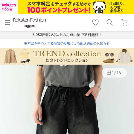
menu
home
search
favorite_border
shopping_cart
lock_outline
メニュー
トップ
検索
お気に入り
カート
ログイン
3,980円(税込)以上のお買い物で送料無料！
熊本県を中心とする地震の影響による配送遅延のお知らせ
1
/
28