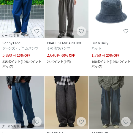
クーポン対象
Sonny Label
CRAFT STANDARD BOUTIQUE
Fun & Daily
ジーンズ・デニムパンツ
その他のパンツ
ハット
5,890
2,640
1,760
円
15
%
OFF
円
60
%
OFF
円
20
%
OFF
535
ポイント
(
10%ポイント
24
ポイント
(
1倍
)
160
ポイント
(
10%ポイント
バック
)
バック
)
クーポン対象