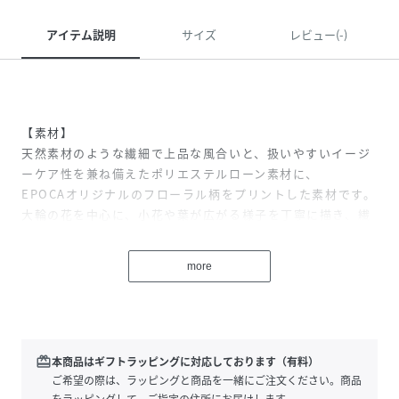
アイテム説明
サイズ
レビュー(-)
【素材】
天然素材のような繊細で上品な風合いと、扱いやすいイージ
ーケア性を兼ね備えたポリエステルローン素材に、
EPOCAオリジナルのフローラル柄をプリントした素材です。
大輪の花を中心に、小花や葉が広がる様子を丁寧に描き、繊
細さと大胆さをあわせ持つデザインに仕上げました。
薄く柔らかな生地で、ほんのりとしたシアー感が軽やかな印
more
象を引き立てます。
【デザイン】
ウエストのシャーリングがアクセントのプリントワンピース
redeem
本商品はギフトラッピングに対応しております（有料）
です。
ご希望の際は、ラッピングと商品を一緒にご注文ください。商品
フィット＆フレアのシルエットながら、柔らかな生地とシャ
をラッピングして、ご指定の住所にお届けします。