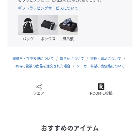
ーリングのストレッチがウエストに優しくフィットします。
ギフトラッピングサービスについて
軽やかなフレアスリーブが動くたびに揺れ、上品で優雅な印
象を引き立てます。
付属のシンセティックレザーのロープベルトを合わせれば、
ウエストにアクセントが加わり、コーディネートの幅も広が
バッグ
ボックス
風呂敷
ります。
ご自宅で手洗い可能です。洗濯表示に従ってお手入れしてく
ださい。
発送日・在庫表記について
置き配について
交換・返品について
同時に複数の商品を注文された場合
メーカー希望小売価格について
透け感：袖、裾あり（アンダードレス付き）
伸縮性：なし
生地の厚さ：薄い
おすすめ着用期間：春、秋
シェア
ROOMに投稿
※この商品はサンプルでの撮影を行っています。
実際の商品とイメージ、仕様が異なる場合がございます。
身長168B81W63H94着用サイズ：40
おすすめのアイテム
性別タイプ
レディース