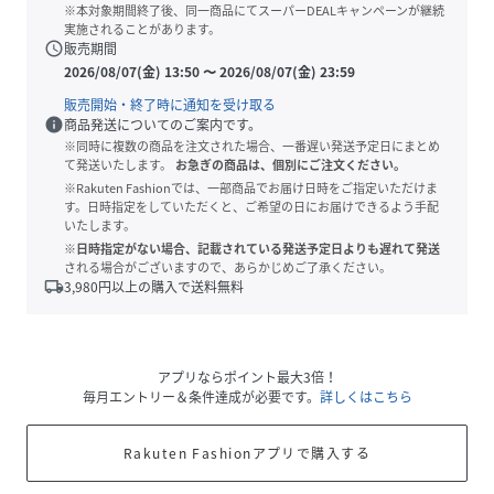
※本対象期間終了後、同一商品にてスーパーDEALキャンペーンが継続
実施されることがあります。
schedule
販売期間
2026/08/07(金) 13:50
〜
2026/08/07(金) 23:59
販売開始・終了時に通知を受け取る
info
商品発送についてのご案内です。
※同時に複数の商品を注文された場合、一番遅い発送予定日にまとめ
て発送いたします。
お急ぎの商品は、個別にご注文ください。
※Rakuten Fashionでは、一部商品でお届け日時をご指定いただけま
す。日時指定をしていただくと、ご希望の日にお届けできるよう手配
いたします。
※日時指定がない場合、記載されている発送予定日よりも遅れて発送
される場合がございますので、あらかじめご了承ください。
local_shipping
3,980
円以上の購入で送料無料
アプリならポイント最大3倍！
毎月エントリー＆条件達成が必要です。
詳しくはこちら
Rakuten Fashionアプリで購入する