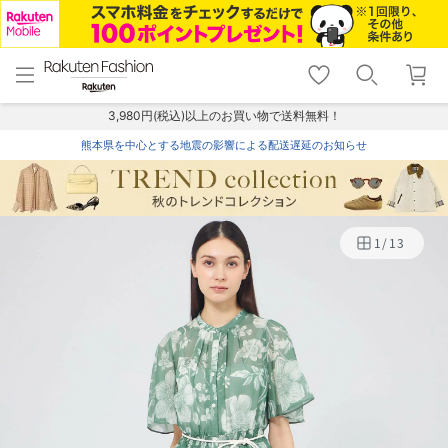
menu
home
search
favorite_border
shopping_cart
lock_outline
メニュー
トップ
検索
お気に入り
カート
ログイン
3,980円(税込)以上のお買い物で送料無料！
熊本県を中心とする地震の影響による配送遅延のお知らせ
1
/
13