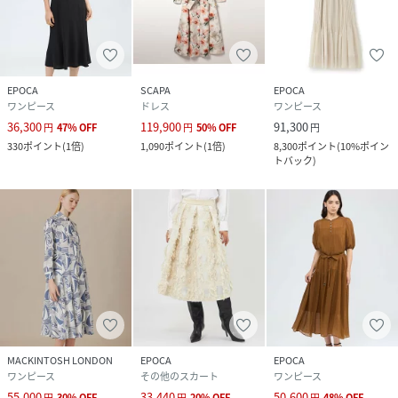
EPOCA
SCAPA
EPOCA
ワンピース
ドレス
ワンピース
36,300
119,900
91,300
円
47
%
OFF
円
50
%
OFF
円
330
ポイント
(
1倍
)
1,090
ポイント
(
1倍
)
8,300
ポイント
(
10%ポイン
トバック
)
MACKINTOSH LONDON
EPOCA
EPOCA
ワンピース
その他のスカート
ワンピース
55,000
33,440
50,600
円
30
%
OFF
円
20
%
OFF
円
48
%
OFF