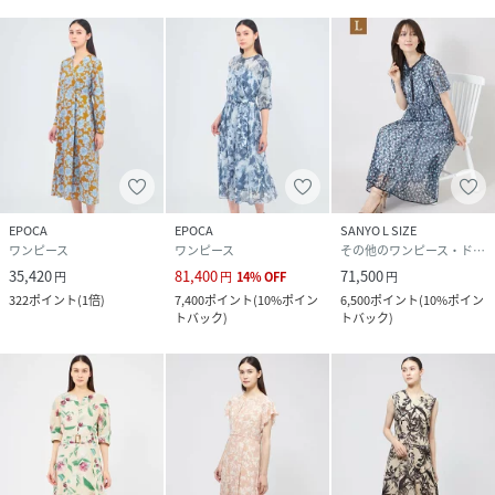
原産国
MADE IN CHINA
素材
ドレス 本体 ポリエステル100% ベルト部分 合成
皮革 アンダードレス ポリエステル68% 複合繊維
（ポリエステル）32%
サイズ
38、40
品番
RS2104_70
EPOCA
EPOCA
SANYO L SIZE
(
M5J14751---70-38 RS2104
)
ワンピース
ワンピース
その他のワンピース・ドレス
35,420
81,400
71,500
円
円
14
%
OFF
円
322
ポイント
(
1倍
)
7,400
ポイント
(
10%ポイン
6,500
ポイント
(
10%ポイン
トバック
)
トバック
)