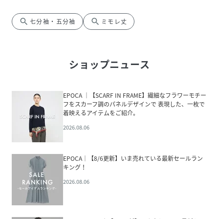
search
search
七分袖・五分袖
ミモレ丈
ショップニュース
EPOCA │【SCARF IN FRAME】繊細なフラワーモチー
フをスカーフ調のパネルデザインで 表現した、一枚で
着映えるアイテムをご紹介。
2026.08.06
EPOCA│【8/6更新】いま売れている最新セールラン
キング！
2026.08.06