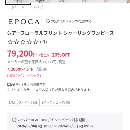
グリーン
ネイビー
favorite_border
お気に入りショップに登録する
シアーフローラルプリント シャーリングワンピース
star_border
star_border
star_border
star_border
star_border
(
-
件
)
79,200
円 /税込
20
%OFF
メーカー希望小売価格
99,000
円 /税込
7,200
ポイント
内訳
10%ポイントバック
local_shipping
通常4-7日以内発送予定
※サイズ・カラーによりお届け日が異なる場合があります。
SALE
スーパーDEAL
ギフトラッピング対象
schedule
スーパーDEAL
10
%ポイントバック対象期間
2026/08/04(火) 10:00
〜
2026/08/11(火) 09:59