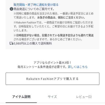
販売開始・終了時に通知を受け取る
info
商品発送についてのご案内です。
※同時に複数の商品を注文された場合、一番遅い発送予定日にまとめ
て発送いたします。
お急ぎの商品は、個別にご注文ください。
※Rakuten Fashionでは、一部商品でお届け日時をご指定いただけま
す。日時指定をしていただくと、ご希望の日にお届けできるよう手配
いたします。
※日時指定がない場合、記載されている発送予定日よりも遅れて発送
される場合がございますので、あらかじめご了承ください。
local_shipping
3,980
円以上の購入で送料無料
アプリならポイント最大3倍！
毎月エントリー＆条件達成が必要です。
詳しくはこちら
Rakuten Fashionアプリで購入する
アイテム説明
サイズ
レビュー(1)