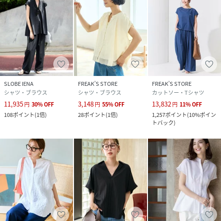
SLOBE IENA
FREAK’S STORE
FREAK’S STORE
シャツ・ブラウス
シャツ・ブラウス
カットソー・Tシャツ
11,935
3,148
13,832
円
30
%
OFF
円
55
%
OFF
円
11
%
OFF
108
ポイント
(
1倍
)
28
ポイント
(
1倍
)
1,257
ポイント
(
10%ポイン
トバック
)