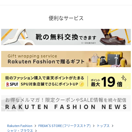
便利なサービス
Rakuten Fashion
FREAK’S STORE (フリークスストア)
トップス
navigate_next
navigate_next
navigate_next
シャツ・ブラウス
navigate_next