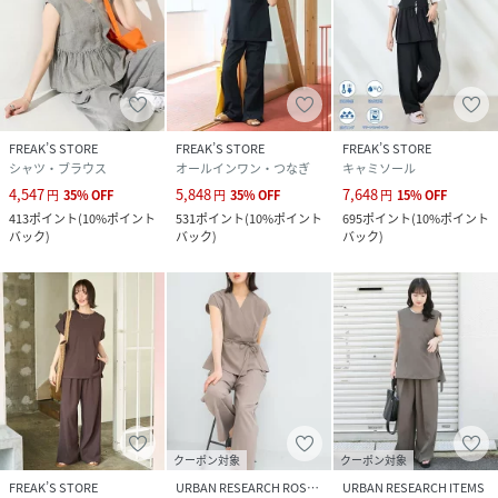
原産国
中国
素材
本体:ポリエステル67% ナイロン33%
サイズ
S、M
FREAK’S STORE
FREAK’S STORE
FREAK’S STORE
シャツ・ブラウス
オールインワン・つなぎ
キャミソール
クリーニング
洗濯機洗い可能,漂白不可,タンブル乾燥不可,自然
4,547
5,848
7,648
円
35
%
OFF
円
35
%
OFF
円
15
%
OFF
乾燥,アイロン仕上げ可能,ドライクリーニング可
413
ポイント
(
10%ポイント
531
ポイント
(
10%ポイント
695
ポイント
(
10%ポイント
能
バック
)
バック
)
バック
)
品番
RS1458_1142248903877
(
1142248903877-16-94 RS1458
)
クーポン対象
クーポン対象
FREAK’S STORE
URBAN RESEARCH ROSSO
URBAN RESEARCH ITEMS