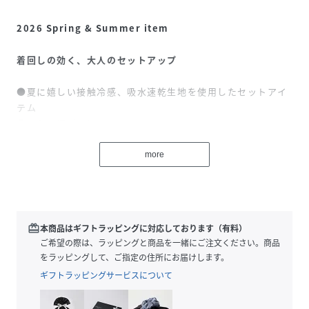
2026 Spring & Summer item
着回しの効く、大人のセットアップ
●夏に嬉しい接触冷感、吸水速乾生地を使用したセットアイ
テム
●さらに汗ばむ夏にうれしいマシーンウォッシャブルで扱い
やすさも◎
●スキッパーデザインのノースリトップスは首元に抜け感を
more
プラスし、すっきりとした印象に
●タックの入ったデザインで、お腹周りも体型カバーをして
くれます
●シンプルなワイドパンツは幅広いトップスに合わせやすい
redeem
本商品はギフトラッピングに対応しております（有料）
一本
ご希望の際は、ラッピングと商品を一緒にご注文ください。商品
●ウエストゴム仕様のリラクシーな着心地
をラッピングして、ご指定の住所にお届けします。
●セット使いはもちろん、単品でも活躍する着回し力の高い
ギフトラッピングサービスについて
アイテムです