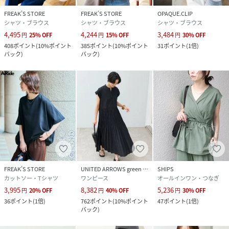
FREAK’S STORE
FREAK’S STORE
OPAQUE.CLIP
シャツ・ブラウス
シャツ・ブラウス
シャツ・ブラウス
4,495
4,244
3,484
円
25
%
OFF
円
15
%
OFF
円
30
%
OFF
408
ポイント
(
10%ポイント
385
ポイント
(
10%ポイント
31
ポイント
(
1倍
)
バック
)
バック
)
FREAK’S STORE
UNITED ARROWS green label relaxing
SHIPS
カットソー・Tシャツ
ワンピース
オールインワン・つなぎ
3,995
8,382
5,236
円
20
%
OFF
円
40
%
OFF
円
30
%
OFF
36
ポイント
(
1倍
)
762
ポイント
(
10%ポイント
47
ポイント
(
1倍
)
バック
)