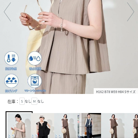
H162 B78 W59 H84 Sサイズ
在庫：
S
なし
M
なし