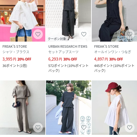
クーポン対象
FREAK’S STORE
URBAN RESEARCH ITEMS
FREAK’S STORE
シャツ・ブラウス
セットアップスーツ
オールインワン・つなぎ
3,995
6,293
4,897
円
20
%
OFF
円
30
%
OFF
円
30
%
OFF
36
ポイント
(
1倍
)
572
ポイント
(
10%ポイント
445
ポイント
(
10%ポイント
バック
)
バック
)