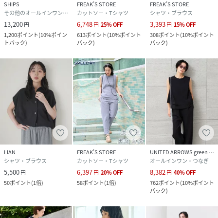
SHIPS
FREAK’S STORE
FREAK’S STORE
その他のオールインワン・オーバーオール
カットソー・Tシャツ
シャツ・ブラウス
13,200
6,748
3,393
円
円
25
%
OFF
円
15
%
OFF
1,200
ポイント
(
10%ポイン
613
ポイント
(
10%ポイント
308
ポイント
(
10%ポイント
トバック
)
バック
)
バック
)
LIAN
FREAK’S STORE
UNITED ARROWS green label relaxing
シャツ・ブラウス
カットソー・Tシャツ
オールインワン・つなぎ
5,500
6,397
8,382
円
円
20
%
OFF
円
40
%
OFF
50
ポイント
(
1倍
)
58
ポイント
(
1倍
)
762
ポイント
(
10%ポイント
バック
)