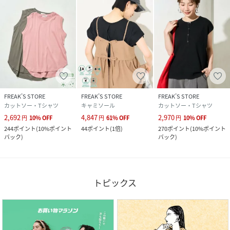
FREAK’S STORE
FREAK’S STORE
FREAK’S STORE
カットソー・Tシャツ
キャミソール
カットソー・Tシャツ
2,692
4,847
2,970
円
10
%
OFF
円
61
%
OFF
円
10
%
OFF
244
ポイント
(
10%ポイント
44
ポイント
(
1倍
)
270
ポイント
(
10%ポイント
バック
)
バック
)
トピックス