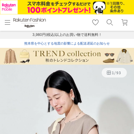
menu
home
search
favorite_border
shopping_cart
lock_outline
メニュー
トップ
検索
お気に入り
カート
ログイン
3,980円(税込)以上のお買い物で送料無料！
熊本県を中心とする地震の影響による配送遅延のお知らせ
1
/
93