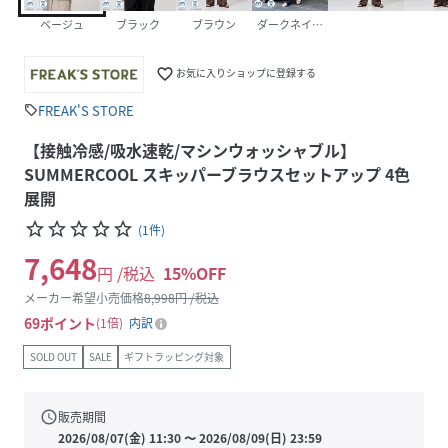
ベージュ
ブラック
ブラウン
ダークネイビー
favorite_border
お気に入りショップに登録する
FREAK'S STORE
sell
【接触冷感/吸水速乾/マシンウォッシャブル】
SUMMERCOOL スキッパーブラウスセットアップ 4色
展開
star_border
star_border
star_border
star_border
star_border
(
1
件
)
7,648
円 /税込
15
%OFF
メーカー希望小売価格
8,998
円 /税込
69
ポイント
1倍
内訳
SOLD OUT
SALE
ギフトラッピング対象
schedule
販売期間
2026/08/07(金) 11:30
〜
2026/08/09(日) 23:59