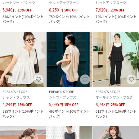
カットソー・Tシャツ
セットアップスーツ
セットアップスーツ
5,946
8,250
7,920
円
15
%
OFF
円
50
%
OFF
円
20
%
OFF
540
ポイント
(
10%ポイント
750
ポイント
(
10%ポイント
720
ポイント
(
10%ポイント
バック
)
バック
)
バック
)
FREAK’S STORE
FREAK’S STORE
FREAK’S STORE
シャツ・ブラウス
シャツ・ブラウス
オールインワン・つなぎ
4,244
5,095
6,748
円
15
%
OFF
円
15
%
OFF
円
25
%
OFF
385
ポイント
(
10%ポイント
463
ポイント
(
10%ポイント
613
ポイント
(
10%ポイント
バック
)
バック
)
バック
)