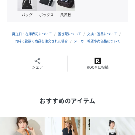
【機能性アイテム一覧はこちら】
バッグ
ボックス
風呂敷
おすすめコーディネート
セットで着るだけで、こなれた大人カジュアルスタイルが完
成。
発送日・在庫表記について
置き配について
交換・返品について
合わせるアイテム違いできれいめ、カジュアル、ボーイッシ
同時に複数の商品を注文された場合
メーカー希望小売価格について
ュ、幅広いテイストでマッチするアイテムです。
※掲載画像の商品の色味は、屋外や屋内の光の照射や角度に
シェア
ROOMに投稿
より実物と色味が異なる場合がございます。また表示のサイ
ズ感と実物は若干異なる場合もございますので、予めご了承
ください。
※着用、お取り扱いの際は、商品についている品質表示とア
おすすめのアイテム
テンションタグを必ずご確認下さい。
性別タイプ
レディース