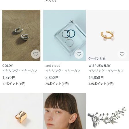
バック
)
クーポン対象
GOLDY
and cloud
WISP JEWELRY
イヤリング・イヤーカフ
イヤリング・イヤーカフ
イヤリング・イヤーカフ
1,870
3,850
14,850
円
円
円
17
ポイント
(
1倍
)
35
ポイント
(
1倍
)
135
ポイント
(
1倍
)