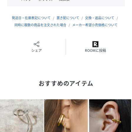
#KT23
韓国製
素材：合成樹脂
発送日・在庫表記について
置き配について
交換・返品について
サイズ：縦2.5cm横2.5cm 厚み8mm
同時に複数の商品を注文された場合
メーカー希望小売価格について
【kiehtova-キエトバ-】
シェア
ROOMに投稿
無駄のないミニマルな様式美をコンセプトに、いつまでも美
しく身につけられる実用性を追求したデザイン。
シンプルなコーディネートを格上げするジュエリーなど、芯
おすすめのアイテム
の強い女性のトータルコーディネートを提案します。
性別タイプ
レディース
原産国
韓国
素材
合成樹脂