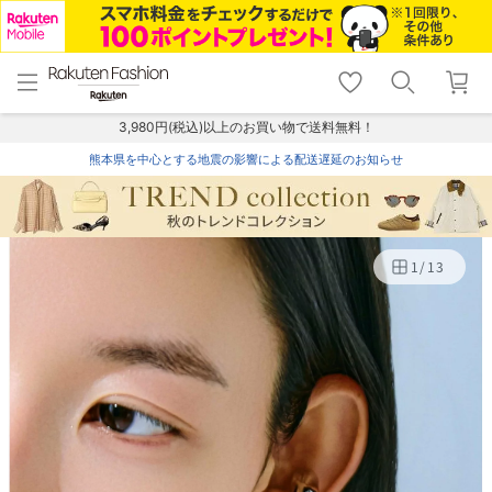
menu
home
search
favorite_border
shopping_cart
lock_outline
メニュー
トップ
検索
お気に入り
カート
ログイン
3,980円(税込)以上のお買い物で送料無料！
熊本県を中心とする地震の影響による配送遅延のお知らせ
1
/
13