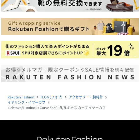
Rakuten Fashion
H.O.V (フォブ)
アクセサリー・腕時計
navigate_next
navigate_next
navigate_next
イヤリング・イヤーカフ
navigate_next
kiehtova/Luminous Curve Ear Cuff/ルミナス カーブ イヤーカフ