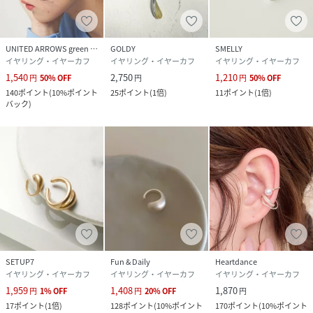
UNITED ARROWS green label relaxing
GOLDY
SMELLY
イヤリング・イヤーカフ
イヤリング・イヤーカフ
イヤリング・イヤーカフ
1,540
2,750
1,210
円
50
%
OFF
円
円
50
%
OFF
140
ポイント
(
10%ポイント
25
ポイント
(
1倍
)
11
ポイント
(
1倍
)
バック
)
SETUP7
Fun & Daily
Heartdance
イヤリング・イヤーカフ
イヤリング・イヤーカフ
イヤリング・イヤーカフ
1,959
1,408
1,870
円
1
%
OFF
円
20
%
OFF
円
17
ポイント
(
1倍
)
128
ポイント
(
10%ポイント
170
ポイント
(
10%ポイント