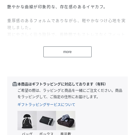
艶やかな曲線が印象的な、存在感のあるイヤカフ。
重厚感のあるフォルムでありながら、軽やかなつけ心地を実
現しました。
耳にやさしく沿う設計で、長時間でもストレスなくフィット
し、締め付け感が少なく、デイリーにも取り入れやすいバラ
ンスです。
more
シルバーとゴールドのコンビネーションが、スタイリングに
奥行きをプラス。
動きに合わせて光を拾い、横顔に洗練されたニュアンスを添
えます。
redeem
本商品はギフトラッピングに対応しております（有料）
ドレスアップシーンでは華やかなアクセントに、そのまま旅
ご希望の際は、ラッピングと商品を一緒にご注文ください。商品
先やバケーションにも自然に馴染む汎用性。
をラッピングして、ご指定の住所にお届けします。
ひとつで印象を引き上げる、モードと軽やかさを兼ね備えた
ギフトラッピングサービスについて
イヤカフです。
※オリジナル巾着にお入れしてお届けします。
バッグ
ボックス
風呂敷