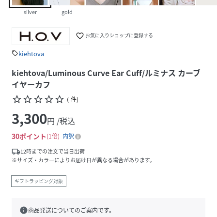
silver
gold
favorite_border
お気に入りショップに登録する
kiehtova
sell
kiehtova/Luminous Curve Ear Cuff/ルミナス カーブ
イヤーカフ
star_border
star_border
star_border
star_border
star_border
(
-
件
)
3,300
円 /税込
30
ポイント
1倍
内訳
local_shipping
12時までの注文で当日出荷
※サイズ・カラーによりお届け日が異なる場合があります。
ギフトラッピング対象
info
商品発送についてのご案内です。