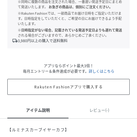
※同時に複数の商品を注文された場合、一番遅い発送予定日にまとめ
て発送いたします。
お急ぎの商品は、個別にご注文ください。
※Rakuten Fashionでは、一部商品でお届け日時をご指定いただけま
す。日時指定をしていただくと、ご希望の日にお届けできるよう手配
いたします。
※日時指定がない場合、記載されている発送予定日よりも遅れて発送
される場合がございますので、あらかじめご了承ください。
local_shipping
3,980
円以上の購入で送料無料
アプリならポイント最大3倍！
毎月エントリー＆条件達成が必要です。
詳しくはこちら
Rakuten Fashionアプリで購入する
アイテム説明
レビュー(-)
【ルミナスカーブイヤーカフ】