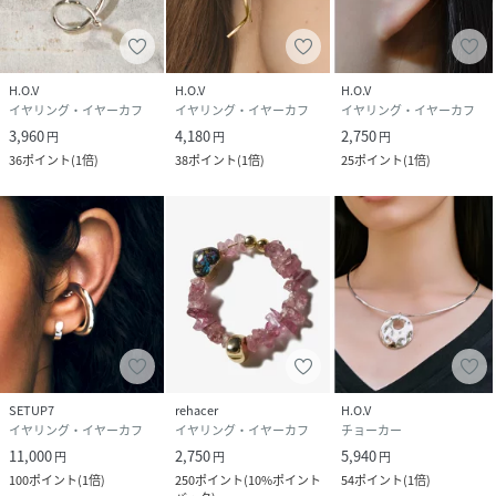
サイズ
FREE
品番
RS1340_KT23
H.O.V
H.O.V
H.O.V
(
KT23-SIL-FRE RS1340
)
イヤリング・イヤーカフ
イヤリング・イヤーカフ
イヤリング・イヤーカフ
3,960
4,180
2,750
円
円
円
36
ポイント
(
1倍
)
38
ポイント
(
1倍
)
25
ポイント
(
1倍
)
SETUP7
rehacer
H.O.V
イヤリング・イヤーカフ
イヤリング・イヤーカフ
チョーカー
11,000
2,750
5,940
円
円
円
100
ポイント
(
1倍
)
250
ポイント
(
10%ポイント
54
ポイント
(
1倍
)