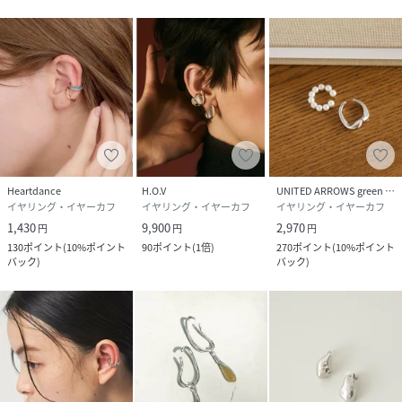
Heartdance
H.O.V
UNITED ARROWS green label relaxing
イヤリング・イヤーカフ
イヤリング・イヤーカフ
イヤリング・イヤーカフ
1,430
9,900
2,970
円
円
円
130
ポイント
(
10%ポイント
90
ポイント
(
1倍
)
270
ポイント
(
10%ポイント
バック
)
バック
)