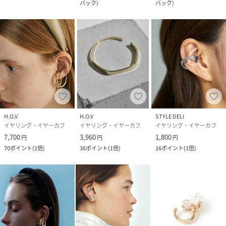
バック
)
バック
)
H.O.V
H.O.V
STYLE DELI
イヤリング・イヤーカフ
イヤリング・イヤーカフ
イヤリング・イヤーカフ
7,700
3,960
1,800
円
円
円
70
ポイント
(
1倍
)
36
ポイント
(
1倍
)
16
ポイント
(
1倍
)