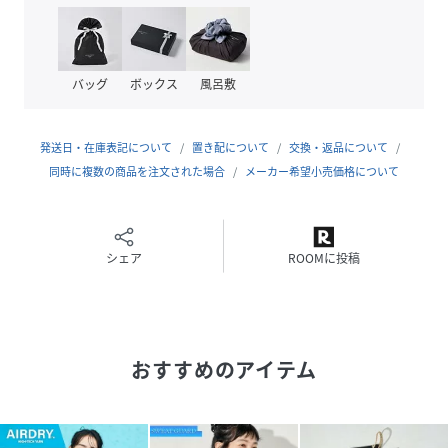
※UPFの目安：紫外線が弱い日はUPF15以上、やや強い日は
UPF25以上、強い日にはUPF30以上の衣類を選ぶと良いとさ
れています。
バッグ
ボックス
風呂敷
【AIRDRY HIGHCOOL シリーズはこちら】
AIRDRY HIGHCOOL ロールアップTシャツ：
発送日・在庫表記について
置き配について
交換・返品について
1121248901594
同時に複数の商品を注文された場合
メーカー希望小売価格について
AIRDRY HIGHCOOL フレンチスリーブTシャツ：
1121248901593
シェア
ROOMに投稿
おすすめコーディネート
パンツスタイルでもスカートを合わせても、様々なテイスト
おすすめのアイテム
でスタイリング出来ます。
さらにサロペットやキャミソールのインナーにも活躍。
暑い季節も快適に過ごせる汎用性の高い一枚です。