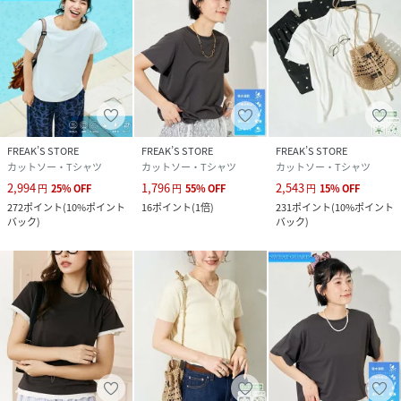
※こちらの商品は、弊社管理上のカラーを表記しております
為、タグのカラー表記と異なる記載となっております。
【サイト表記：タグ表記】
オフホワイト：OFF
ブラック：BLK
ブラウン系その他：GREIGE
FREAK’S STORE
FREAK’S STORE
FREAK’S STORE
ピンク：PINK
カットソー・Tシャツ
カットソー・Tシャツ
カットソー・Tシャツ
ブルー：BLUE
2,994
1,796
2,543
円
25
%
OFF
円
55
%
OFF
円
15
%
OFF
272
ポイント
(
10%ポイント
16
ポイント
(
1倍
)
231
ポイント
(
10%ポイント
バック
)
バック
)
※掲載画像の商品の色味は、屋外や屋内の光の照射や角度に
より実物と色味が異なる場合がございます。また表示のサイ
ズ感と実物は若干異なる場合もございますので、予めご了承
ください。
※着用、お取り扱いの際は、商品についている品質表示とア
テンションタグを必ずご確認下さい。