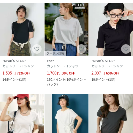
クーポン対象
FREAK’S STORE
coen
FREAK’S STORE
カットソー・Tシャツ
カットソー・Tシャツ
カットソー・Tシャツ
1,595
1,760
2,097
円
71
%
OFF
円
50
%
OFF
円
65
%
OFF
14
ポイント
(
1倍
)
160
ポイント
(
10%ポイント
19
ポイント
(
1倍
)
バック
)