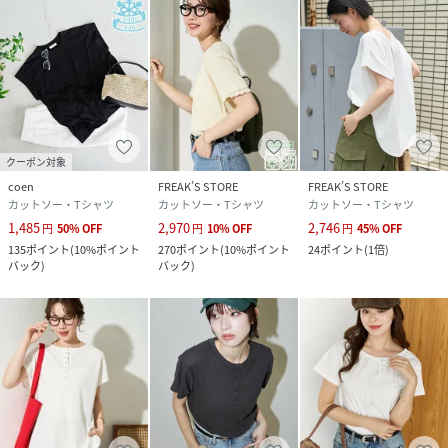
クーポン対象
coen
FREAK’S STORE
FREAK’S STORE
カットソー・Tシャツ
カットソー・Tシャツ
カットソー・Tシャツ
1,485
2,970
2,746
円
50
%
OFF
円
10
%
OFF
円
45
%
OFF
135
ポイント
(
10%ポイント
270
ポイント
(
10%ポイント
24
ポイント
(
1倍
)
バック
)
バック
)