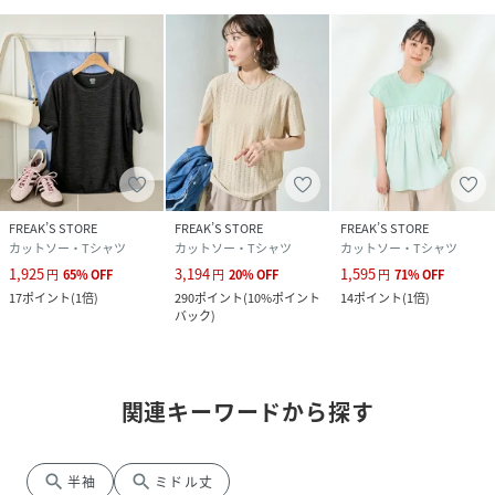
FREAK’S STORE
FREAK’S STORE
FREAK’S STORE
カットソー・Tシャツ
カットソー・Tシャツ
カットソー・Tシャツ
1,925
3,194
1,595
円
65
%
OFF
円
20
%
OFF
円
71
%
OFF
17
ポイント
(
1倍
)
290
ポイント
(
10%ポイント
14
ポイント
(
1倍
)
バック
)
関連キーワードから探す
search
search
半袖
ミドル丈