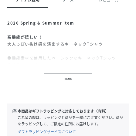
2026 Spring & Summer item
高機能が嬉しい！
大人っぽい抜け感を演出するキーネックTシャツ
●機能素材を使用したベーシックなキーネックTシャツ
●首元の抜け感を演出できるキーネックがポイント
●UVカット、速乾、接触冷感、毛玉が出来にくい、など夏に
嬉しい機能が詰まっています
more
●形はシンプルかつ程よくゆとりのあるサイジングで、幅広
い方にお勧め
●さらっと肌触りが良く、暑い季節でも快適◎
●ベーシックなカラーとアクセントになるカラーを揃えたカ
redeem
本商品はギフトラッピングに対応しております（有料）
ラー展開
ご希望の際は、ラッピングと商品を一緒にご注文ください。商品
をラッピングして、ご指定の住所にお届けします。
■紫外線遮蔽率97.1%
ギフトラッピングサービスについて
■UPF50