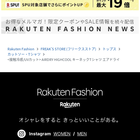
Rakuten Fashion
FREAK’S STORE (フリークスストア)
トップス
navigate_next
navigate_next
navigate_next
カットソー・Tシャツ
navigate_next
<接触冷感/UVカット> AIRDRY HIGHCOOL キーネックTシャツ エアドライ
Instagram
WOMEN
/
MEN