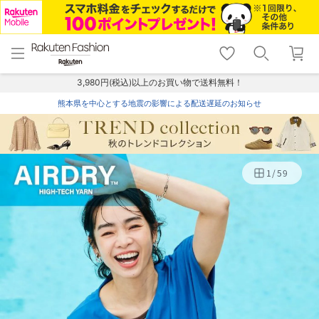
menu
home
search
favorite_border
shopping_cart
lock_outline
メニュー
トップ
検索
お気に入り
カート
ログイン
3,980円(税込)以上のお買い物で送料無料！
熊本県を中心とする地震の影響による配送遅延のお知らせ
1
/
59