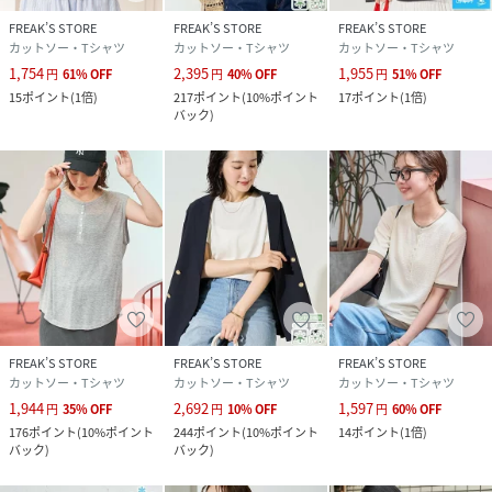
性別タイプ
レディース
FREAK’S STORE
FREAK’S STORE
FREAK’S STORE
カットソー・Tシャツ
カットソー・Tシャツ
カットソー・Tシャツ
原産国
カンボジア
1,754
2,395
1,955
円
61
%
OFF
円
40
%
OFF
円
51
%
OFF
15
ポイント
(
1倍
)
217
ポイント
(
10%ポイント
17
ポイント
(
1倍
)
素材
ポリエステル100%
バック
)
サイズ
FREE
クリーニング
洗濯機洗い可能,漂白不可,タンブル乾燥不可,自然
乾燥,アイロン仕上げ可能,ドライクリーニング不
可,ウエットクリーニング可能
品番
RS1200_1121248901595
(
1121248901595-03-90 RS1200
)
FREAK’S STORE
FREAK’S STORE
FREAK’S STORE
カットソー・Tシャツ
カットソー・Tシャツ
カットソー・Tシャツ
1,944
2,692
1,597
円
35
%
OFF
円
10
%
OFF
円
60
%
OFF
176
ポイント
(
10%ポイント
244
ポイント
(
10%ポイント
14
ポイント
(
1倍
)
バック
)
バック
)