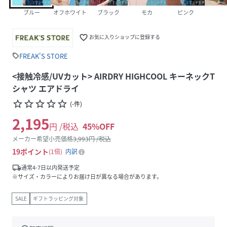
ブルー
オフホワイト
ブラック
モカ
ピンク
favorite_border
お気に入りショップに登録する
FREAK'S STORE
sell
<接触冷感/UVカット> AIRDRY HIGHCOOL キーネックT
シャツ エアドライ
star_border
star_border
star_border
star_border
star_border
(
-
件
)
2,195
円 /税込
45
%OFF
メーカー希望小売価格
3,993
円 /税込
19
ポイント
1倍
内訳
local_shipping
通常4-7日以内発送予定
※サイズ・カラーによりお届け日が異なる場合があります。
SALE
ギフトラッピング対象