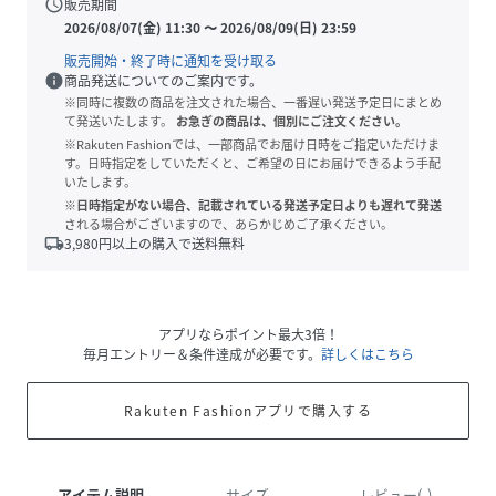
schedule
販売期間
2026/08/07(金) 11:30
〜
2026/08/09(日) 23:59
販売開始・終了時に通知を受け取る
info
商品発送についてのご案内です。
※同時に複数の商品を注文された場合、一番遅い発送予定日にまとめ
て発送いたします。
お急ぎの商品は、個別にご注文ください。
※Rakuten Fashionでは、一部商品でお届け日時をご指定いただけま
す。日時指定をしていただくと、ご希望の日にお届けできるよう手配
いたします。
※日時指定がない場合、記載されている発送予定日よりも遅れて発送
される場合がございますので、あらかじめご了承ください。
local_shipping
3,980
円以上の購入で送料無料
アプリならポイント最大3倍！
毎月エントリー＆条件達成が必要です。
詳しくはこちら
Rakuten Fashionアプリで購入する
アイテム説明
サイズ
レビュー(-)