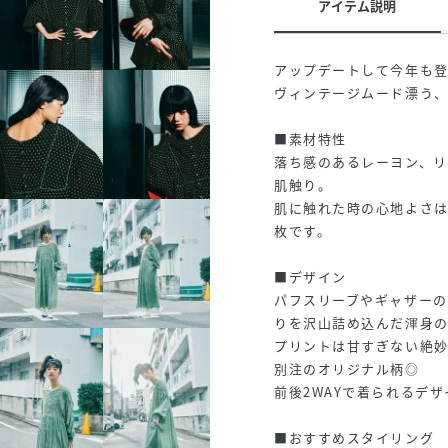
アイテム説明
アップデートして今年も
ヴィンテージムード漂う
■素材特性
落ち感のあるレーヨン、
肌触り。
肌に触れた時の心地よさ
枚です。
■デザイン
パフスリーブやギャザー
りを沢山詰め込んだ渾身
プリントは甘すぎない絶妙な
別注のオリジナル柄◎
前後2WAYで着られるデ
■おすすめスタイリング