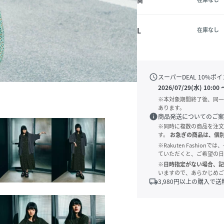
M
L
在庫なし
schedule
スーパーDEAL
10
%ポイ
2026/07/29(水) 10:00
※本対象期間終了後、同一
あります。
info
商品発送についてのご案
※同時に複数の商品を注文
す。
お急ぎの商品は、個
※Rakuten Fashi
ていただくと、ご希望の日
※日時指定がない場合、記
いますので、あらかじめご
local_shipping
3,980
円以上の購入で送
(88)