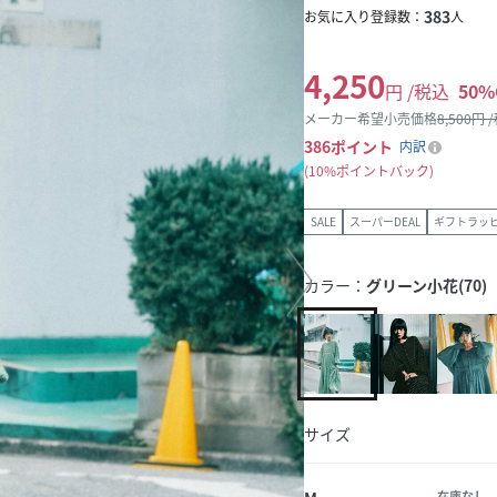
383
お気に入り登録数：
人
4,250
円 /税込
50
%
メーカー希望小売価格
8,500
円 
386
ポイント
内訳
10%ポイントバック
SALE
スーパーDEAL
ギフトラッ
カラー：
グリーン小花(70)
サイズ
在庫なし