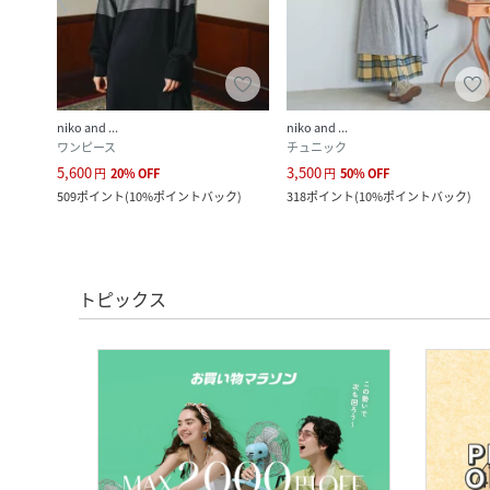
niko and ...
niko and ...
ワンピース
チュニック
5,600
3,500
円
20
%
OFF
円
50
%
OFF
ク
)
509
ポイント
(
10%ポイントバック
)
318
ポイント
(
10%ポイントバック
)
トピックス