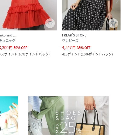
クー
niko and ...
FREAK’S STORE
CHIC 
チュニック
ワンピース
ワン
3,300
4,547
8,900
円
50
%
OFF
円
35
%
OFF
300
ポイント
(
10%ポイントバック
)
413
ポイント
(
10%ポイントバック
)
809
ポ