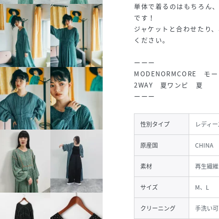
単体で着るのはもちろん
です！
ジャケットと合わせたり
ください。
ーーー
MODENORMCORE
2WAY 夏ワンピ 夏
ーーー
性別タイプ
レディー
原産国
CHINA
素材
再生繊維(
サイズ
M、L
クリーニング
手洗い可