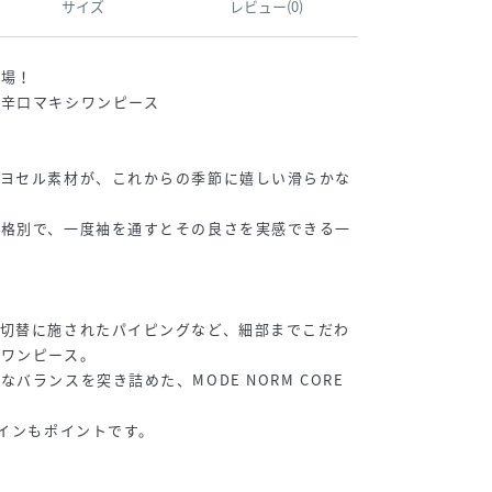
サイズ
レビュー(0)
登場！
、辛口マキシワンピース
リヨセル素材が、これからの季節に嬉しい滑らかな
は格別で、一度袖を通すとその良さを実感できる一
の切替に施されたパイピングなど、細部までこだわ
のワンピース。
バランスを突き詰めた、MODE NORM CORE
ザインもポイントです。