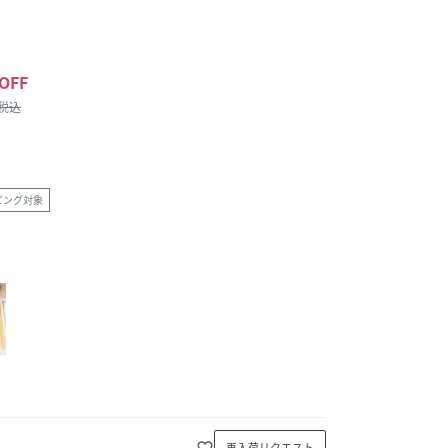
OFF
/税込
ピング対象
favorite_border
再入荷リクエスト