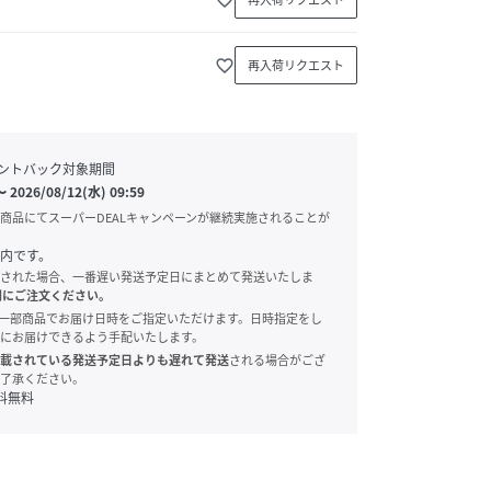
favorite_border
再入荷リクエスト
ントバック対象期間
〜
2026/08/12(水) 09:59
商品にてスーパーDEALキャンペーンが継続実施されることが
内です。
された場合、一番遅い発送予定日にまとめて発送いたしま
別にご注文ください。
onでは、一部商品でお届け日時をご指定いただけます。日時指定をし
にお届けできるよう手配いたします。
載されている発送予定日よりも遅れて発送
される場合がござ
了承ください。
料無料