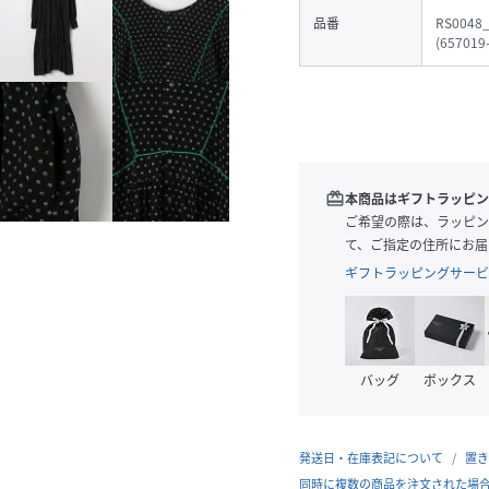
品番
RS0048
(
657019
redeem
本商品はギフトラッピン
ご希望の際は、ラッピン
て、ご指定の住所にお届
ギフトラッピングサービ
バッグ
ボックス
発送日・在庫表記について
置き
同時に複数の商品を注文された場