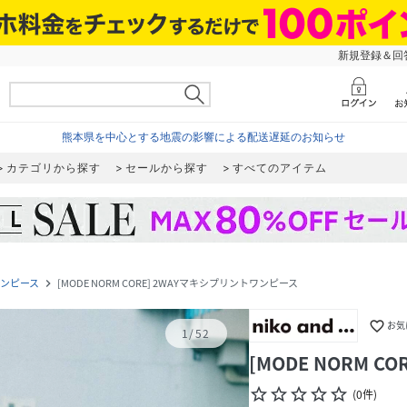
新規登録＆回答
熊本県を中心とする地震の影響による配送遅延のお知らせ
カテゴリから探す
セールから探す
すべてのアイテム
ンピース
[MODE NORM CORE] 2WAYマキシプリントワンピース
navigate_next
favorite_border
お気
1
/
52
[MODE NORM 
star_border
star_border
star_border
star_border
star_border
(
0
件
)