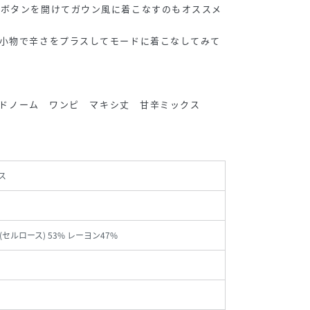
、ボタンを開けてガウン風に着こなすのもオススメ
、小物で辛さをプラスしてモードに着こなしてみて
 モードノーム ワンピ マキシ丈 甘辛ミックス
ス
セルロース) 53% レーヨン47%