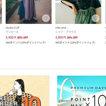
studio CLIP
niko and ...
ワンピース
シャツ・ブラウス
4,400
4,899
円
60
%
OFF
円
30
%
OFF
400
ポイント
(
10%ポイントバック
)
445
ポイント
(
10%ポイントバック
)