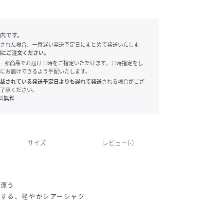
内です。
された場合、一番遅い発送予定日にまとめて発送いたしま
別にご注文ください。
onでは、一部商品でお届け日時をご指定いただけます。日時指定をし
にお届けできるよう手配いたします。
載されている発送予定日よりも遅れて発送
される場合がござ
了承ください。
料無料
サイズ
レビュー(-)
感漂う
躍する、軽やかシアーシャツ