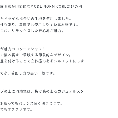
明感が印象的なMODE NORM COREだけの別
れたドライな風合いの生地を使用しました。
性もあり、夏場でも使用しやすい素材感です。
なじむ、リラックスした着心地が魅力。
感が魅力のコクーンシャツ！
えで後ろ姿まで着映える印象的なデザイン。
後差を付けることで立体感のあるシルエットにしま
でき、着回し力の高い一枚です。
ップの上に羽織れば、抜け感のあるカジュアルスタ
羽織ってもバランス良く決まります。
てもオススメです。