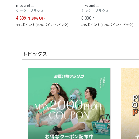
niko and ...
niko and ...
シャツ・ブラウス
シャツ・ブラウス
4,899
6,000
円
30
%
OFF
円
ク
)
445
ポイント
(
10%ポイントバック
)
545
ポイント
(
10%ポイントバック
)
トピックス