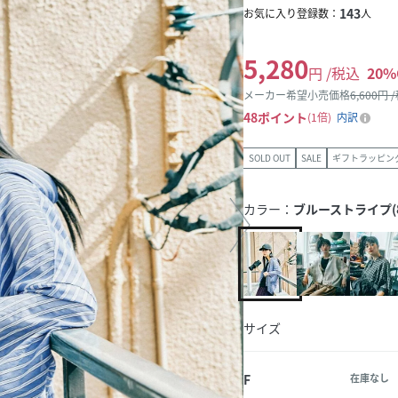
143
お気に入り登録数：
人
5,280
円 /税込
20
%
メーカー希望小売価格
6,600
円 
48
ポイント
1倍
内訳
SOLD OUT
SALE
ギフトラッピン
カラー：
ブルーストライプ(8
サイズ
F
在庫なし