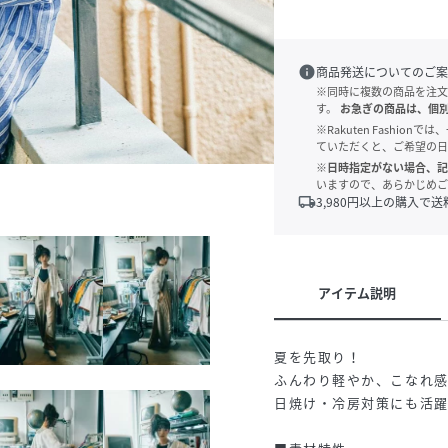
info
商品発送についてのご案
※同時に複数の商品を注文
す。
お急ぎの商品は、個
※Rakuten Fashi
ていただくと、ご希望の日
※日時指定がない場合、記
いますので、あらかじめご
local_shipping
3,980
円以上の購入で送
アイテム説明
夏を先取り！
19)
ふんわり軽やか、こなれ
日焼け・冷房対策にも活