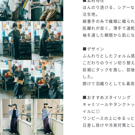
■素材特性
ほんのり透ける、シアーな透
注生地。
細番手の糸で繊細に織ら
肌離れが良く、薄手で速乾
袖を通した瞬間から肌に
■デザイン
ふんわりとしたフォルム
こだわりのライン切り替
前裾にタックを施し、前
した。
開けて羽織りとしても着用
■おすすめスタイリング
キャミソールやタンクト
イルに◎
ワンピースの上にゆるっと
日差し除けや冷房対策とし