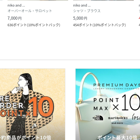
niko and ...
niko and ...
オーバーオール・サロペット
シャツ・ブラウス
7,000
5,000
円
円
636
ポイント
(
10%ポイントバック
)
454
ポイント
(
10%ポイントバック
)