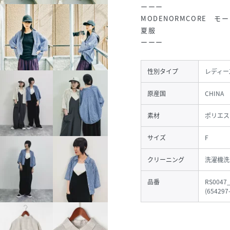
ーーー
MODENORMCORE
夏服
ーーー
性別タイプ
レディー
原産国
CHINA
素材
ポリエステ
サイズ
F
クリーニング
洗濯機洗
品番
RS0047
(
654297