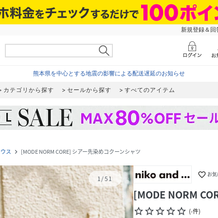
新規登録＆回答
熊本県を中心とする地震の影響による配送遅延のお知らせ
カテゴリから探す
セールから探す
すべてのアイテム
ラウス
[MODE NORM CORE] シアー先染めコクーンシャツ
navigate_next
favorite_border
お気
1
/
51
[MODE NORM 
star_border
star_border
star_border
star_border
star_border
(
-
件
)