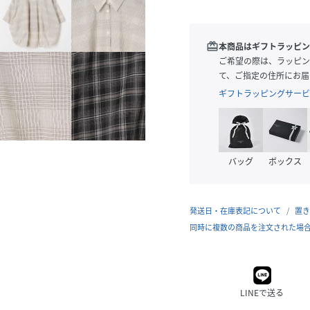
redeem
本商品はギフトラッピン
ご希望の際は、ラッピン
て、ご指定の住所にお届
ギフトラッピングサービ
バッグ
ボックス
発送日・在庫表記について
置き
同時に複数の商品を注文された場
LINEで送る