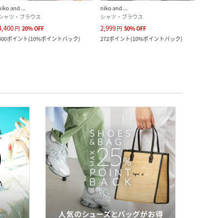
niko and ...
niko and ...
niko a
シャツ・ブラウス
シャツ・ブラウス
カット
4,400
2,999
2,999
円
20
%
OFF
円
50
%
OFF
400
ポイント
(
10%ポイントバック
)
272
ポイント
(
10%ポイントバック
)
272
ポ