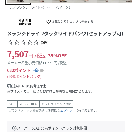
D.ブラウン2
ライトベージュ1
パターン1
favorite_border
お気に入りショップに登録する
メランジドライ 2タックワイドパンツ(セットアップ可)
star_border
star_border
star_border
star_border
star_border
(
0
件
)
7,507
円 /税込
35
%OFF
メーカー希望小売価格
11,550
円 /税込
682
ポイント
内訳
10%ポイントバック
local_shipping
通常1-4日以内発送予定
※サイズ・カラーによりお届け日が異なる場合があります。
SALE
スーパーDEAL
ギフトラッピング対象
ブランドクーポン対象商品
ご利用には
ログイン
・獲得が必要です。
schedule
スーパーDEAL
10
%ポイントバック対象期間