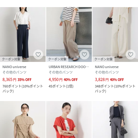
サイズ
Ｓ、Ｍ
クリーニング
洗濯機可、ドライクリーニング
品番
RR9989_669
(
669-6127305-041-18 RR9989
)
クーポン対象
クーポン対象
クーポン対象
NANO universe
URBAN RESEARCH DOORS
NANO universe
その他のパンツ
その他のパンツ
その他のパンツ
8,365
4,950
3,828
円
35
%
OFF
円
40
%
OFF
円
40
%
OFF
760
ポイント
(
10%ポイント
45
ポイント
(
1倍
)
348
ポイント
(
10%ポイント
バック
)
バック
)