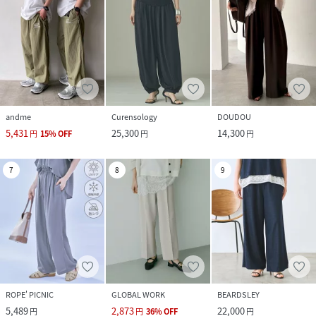
andme
Curensology
DOUDOU
5,431
25,300
14,300
円
15
%
OFF
円
円
7
8
9
ROPE' PICNIC
GLOBAL WORK
BEARDSLEY
5,489
2,873
22,000
円
円
36
%
OFF
円