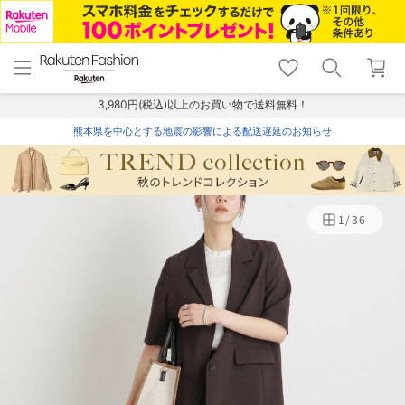
menu
home
search
favorite_border
shopping_cart
lock_outline
メニュー
トップ
検索
お気に入り
カート
ログイン
3,980円(税込)以上のお買い物で送料無料！
熊本県を中心とする地震の影響による配送遅延のお知らせ
1
/
36