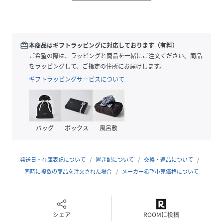
■デザイン
・今季はややカーブラインをつけた、丸みのある2タックワ
イドシルエットにアップデート
・トップスインも決まりやすい厚みのあるウエストデザイン
redeem
本商品はギフトラッピングに対応しております（有料）
・ウエスト内側ボタンでサイズ調整が可能
ご希望の際は、ラッピングと商品を一緒にご注文ください。商品
・ベルト内側ゴム仕様で快適なフィット感
をラッピングして、ご指定の住所にお届けします。
ギフトラッピングサービスについて
■素材
・ポリエステルでありながら、麻ライクなメランジ調の色合
いが特徴の素材
・洗濯機使用可
バッグ
ボックス
風呂敷
【メランジドライ】
イージーケアで扱いやすく、ドライタッチでさらっとした肌
発送日・在庫表記について
置き配について
交換・返品について
触りが夏に最適な機能性素材です。
同時に複数の商品を注文された場合
メーカー希望小売価格について
・しわになりにくい
・ノンアイロン
・マシンウォッシャブル
・クイックドライ
シェア
ROOMに投稿