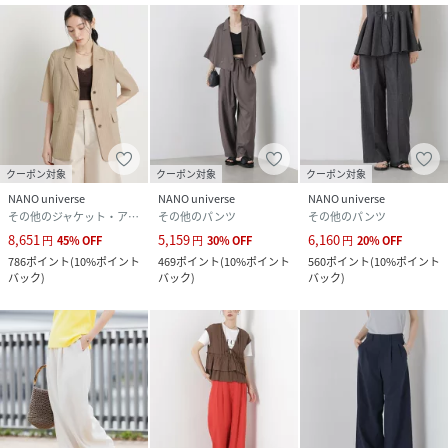
ップ可)
・6696119302 メランジドライ ベルト付きワンピース(セ
ットアップ可)
【推奨サイズ】
Sサイズ: 154-158cm
Mサイズ: 158-162cm
クーポン対象
クーポン対象
クーポン対象
※標準体型を基にした目安でございます。予めご理解、ご了
NANO universe
NANO universe
NANO universe
承の上お買い求めください。
その他のジャケット・アウター
その他のパンツ
その他のパンツ
※該当の無いサイズも記載しておりますので、展開サイズを
8,651
5,159
6,160
円
45
%
OFF
円
30
%
OFF
円
20
%
OFF
ご参考ください。
786
ポイント
(
10%ポイント
469
ポイント
(
10%ポイント
560
ポイント
(
10%ポイント
バック
)
バック
)
バック
)
■取扱方法
裏返してネットに入れてください。形をととのえてから干し
て下さい。附属部分には、アイロンを当てないで下さい。
※サンプルにて撮影、採寸を行う為、実際にお届けする商品
と仕様やサイズが異なる場合がございます。予約時は生産の
都合上、お届け予定時期が前後する場合もございますので、