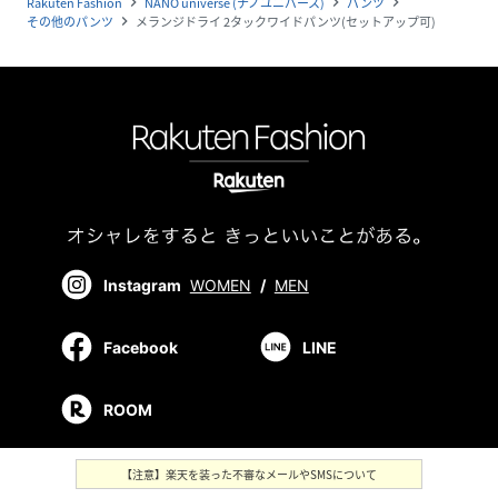
Rakuten Fashion
NANO universe (ナノユニバース)
パンツ
navigate_next
navigate_next
navigate_next
その他のパンツ
メランジドライ 2タックワイドパンツ(セットアップ可)
navigate_next
Instagram
WOMEN
/
MEN
Facebook
LINE
ROOM
【注意】楽天を装った不審なメールやSMSについて