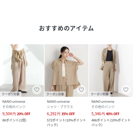
・ナチュラルストレッチ
■カラー展開
・ベーシックで取り入れやすいライトベージュ
おすすめのアイテム
・メランジ調の奥行きのある色合いが魅力のD.ブラウン
・優しい印象のベージュにストライプできちんと感をプラス
したパターン1
■コーディネート
・Tシャツやブラウスと合わせれば、程よくリラックス感の
ある大人カジュアルスタイルにも◎
・同素材のジャケットと合わせたセットアップスタイルで、
きれいめなオフィスコーデに
・同素材のシャツやワンピースと同系色で合わせたコーディ
クーポン対象
クーポン対象
クーポン対象
ネートも素敵
NANO universe
NANO universe
NANO universe
その他のパンツ
シャツ・ブラウス
その他のパンツ
■シリーズ
9,504
6,292
5,346
円
20
%
OFF
円
35
%
OFF
円
40
%
OFF
・6696116306 メランジドライ ハーフスリーブシングルジ
86
ポイント
(
1倍
)
572
ポイント
(
10%ポイント
486
ポイント
(
10%ポイント
ャケット(セットアップ可)
バック
)
バック
)
・6696121301 メランジドライ ポケットシャツ(セットア