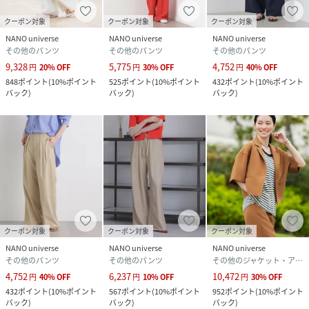
予めご了承下さい。
※光の当たり具合や撮影環境により色味が異なる場合がござ
クーポン対象
クーポン対象
クーポン対象
います。正しい色味はスタジオ画像の色味をご参照くださ
NANO universe
NANO universe
NANO universe
その他のパンツ
その他のパンツ
その他のパンツ
い。
9,328
5,775
4,752
円
20
%
OFF
円
30
%
OFF
円
40
%
OFF
848
ポイント
(
10%ポイント
525
ポイント
(
10%ポイント
432
ポイント
(
10%ポイント
◆お気に入り登録でアイテム情報をゲット◆
バック
)
バック
)
バック
)
気になるアイテムをお気に入り登録して、あなただけの欲し
いものリストを作成！
いち早く特典情報をゲットして、お買い物をよりお楽しみく
ださい。
model: 168cm B:81 W:60 H:89 着用サイズ:M
性別タイプ
レディース
クーポン対象
クーポン対象
クーポン対象
NANO universe
NANO universe
NANO universe
原産国
中国製
その他のパンツ
その他のパンツ
その他のジャケット・アウター
4,752
6,237
10,472
円
40
%
OFF
円
10
%
OFF
円
30
%
OFF
素材
(表地)ポリエステル100%
(裏地)ポリエステル100%
432
ポイント
(
10%ポイント
567
ポイント
(
10%ポイント
952
ポイント
(
10%ポイント
バック
)
バック
)
バック
)