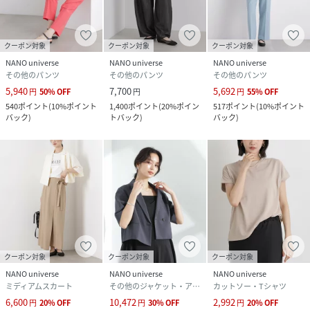
クーポン対象
クーポン対象
クーポン対象
NANO universe
NANO universe
NANO universe
その他のパンツ
その他のパンツ
その他のパンツ
5,940
7,700
5,692
円
50
%
OFF
円
円
55
%
OFF
540
ポイント
(
10%ポイント
1,400
ポイント
(
20%ポイン
517
ポイント
(
10%ポイント
バック
)
トバック
)
バック
)
クーポン対象
クーポン対象
クーポン対象
NANO universe
NANO universe
NANO universe
ミディアムスカート
その他のジャケット・アウター
カットソー・Tシャツ
6,600
10,472
2,992
円
20
%
OFF
円
30
%
OFF
円
20
%
OFF