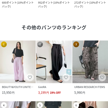
600
ポイント
(
10%ポイント
952
ポイント
(
10%ポイント
272
ポイント
(
10%ポイント
バック
)
バック
)
バック
)
その他のパンツ
のランキング
1
2
3
BEAUTY&YOUTH UNITED ARROWS
GeeRA
URBAN RESEARCH ITEMS
15,950
3,199
5,990
円
円
19
%
OFF
円
4
5
6