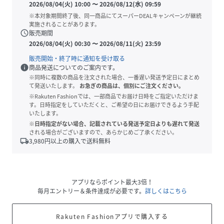
2026/08/04(火) 10:00
〜
2026/08/12(水) 09:59
※本対象期間終了後、同一商品にてスーパーDEALキャンペーンが継続
実施されることがあります。
schedule
販売期間
2026/08/04(火) 00:30
〜
2026/08/11(火) 23:59
販売開始・終了時に通知を受け取る
info
商品発送についてのご案内です。
※同時に複数の商品を注文された場合、一番遅い発送予定日にまとめ
て発送いたします。
お急ぎの商品は、個別にご注文ください。
※Rakuten Fashionでは、一部商品でお届け日時をご指定いただけま
す。日時指定をしていただくと、ご希望の日にお届けできるよう手配
いたします。
※日時指定がない場合、記載されている発送予定日よりも遅れて発送
される場合がございますので、あらかじめご了承ください。
local_shipping
3,980
円以上の購入で送料無料
アプリならポイント最大3倍！
毎月エントリー＆条件達成が必要です。
詳しくはこちら
Rakuten Fashionアプリで購入する