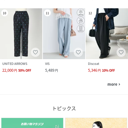
10
11
12
UNITED ARROWS
VIS
Discoat
22,000
5,489
5,346
円
50
%
OFF
円
円
10
%
OFF
more
navigate_next
トピックス