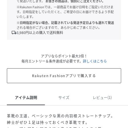
て発送いたします。
お急ぎの商品は、個別にご注文ください。
※Rakuten Fashionでは、一部商品でお届け日時をご指定いただけま
す。日時指定をしていただくと、ご希望の日にお届けできるよう手配
いたします。
※日時指定がない場合、記載されている発送予定日よりも遅れて発送
される場合がございますので、あらかじめご了承ください。
local_shipping
3,980
円以上の購入で送料無料
アプリならポイント最大3倍！
毎月エントリー＆条件達成が必要です。
詳しくはこちら
Rakuten Fashionアプリで購入する
アイテム説明
サイズ
レビュー(1)
革靴の王道、ベーシックな黒の内羽根ストレートチップ。
紳士がぜひ１足は持っておくべき革靴です。