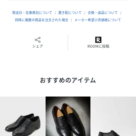
性別タイプ
メンズ
発送日・在庫表記について
置き配について
交換・返品について
同時に複数の商品を注文された場合
メーカー希望小売価格について
原産国
バングラデシュ製
素材
牛革
シェア
ROOMに投稿
サイズ
55(25.5cm)、60(26.0cm)、65(26.5cm)、
70(27.0cm)
品番
RR9457_99990907001650
(
99990907001650-019-55 RR9457
)
おすすめのアイテム