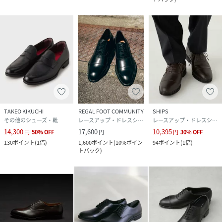
TAKEO KIKUCHI
REGAL FOOT COMMUNITY
SHIPS
その他のシューズ・靴
レースアップ・ドレスシューズ
レースアップ・ドレスシューズ
14,300
17,600
10,395
円
50
%
OFF
円
円
30
%
OFF
130
ポイント
(
1倍
)
1,600
ポイント
(
10%ポイン
94
ポイント
(
1倍
)
トバック
)