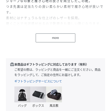
シャープな印象と履き心地の良さを両立したこの靴。
つま先裏は足当たりの良い柔らかい素材で履き心地が良いで
す。
素材にはナチュラルな仕上げのレザーを採用。
磨くことで光沢感が出るので靴磨きも楽しい靴になります。
黒の内羽根ストレートチップは最もフォーマルで冠婚葬祭向
き。
more
しかしミニマルで洗練された印象のため、モダンなオフィス
カジュアルにも合わせる事が出来ます。
年齢やシーンを問わず履くことが出来る大変便利な１足で
す。
redeem
本商品はギフトラッピングに対応しております（有料）
ギフト/プレゼント、また大切な方への贈りものとしてもおす
ご希望の際は、ラッピングと商品を一緒にご注文ください。商品
すめです。
をラッピングして、ご指定の住所にお届けします。
ギフトラッピングサービスについて
※照明の関係により、実際よりも色味が違って見える場合が
あります。また、パソコン・スマートフォンなどの環境によ
り、若干製品と画像のカラーが異なる場合もございます。
バッグ
ボックス
風呂敷