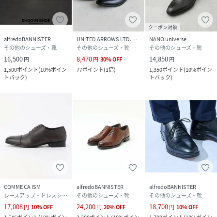
クーポン対象
alfredoBANNISTER
UNITED ARROWS LTD. OUTLET
NANO universe
その他のシューズ・靴
その他のシューズ・靴
その他のシューズ・靴
16,500
8,470
14,850
円
円
30
%
OFF
円
1,500
ポイント
(
10%ポイン
77
ポイント
(
1倍
)
1,350
ポイント
(
10%ポイン
トバック
)
トバック
)
COMME CA ISM
alfredoBANNISTER
alfredoBANNISTER
レースアップ・ドレスシューズ
その他のシューズ・靴
その他のシューズ・靴
17,008
24,200
18,700
円
10
%
OFF
円
20
%
OFF
円
10
%
OFF