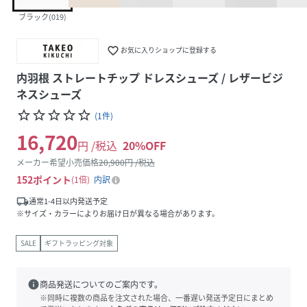
ブラック(019)
favorite_border
お気に入りショップに登録する
内羽根 ストレートチップ ドレスシューズ / レザービジ
ネスシューズ
star_border
star_border
star_border
star_border
star_border
(
1
件
)
16,720
円 /税込
20
%OFF
メーカー希望小売価格
20,900
円 /税込
152
ポイント
1倍
内訳
local_shipping
通常1-4日以内発送予定
※サイズ・カラーによりお届け日が異なる場合があります。
SALE
ギフトラッピング対象
info
商品発送についてのご案内です。
※同時に複数の商品を注文された場合、一番遅い発送予定日にまとめ