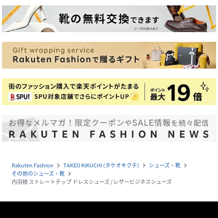
Rakuten Fashion
TAKEO KIKUCHI (タケオキクチ)
シューズ・靴
navigate_next
navigate_next
navigate_next
その他のシューズ・靴
navigate_next
内羽根 ストレートチップ ドレスシューズ / レザービジネスシューズ