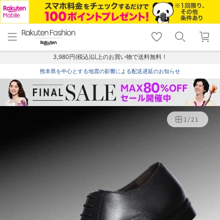
menu
home
search
favorite_border
shopping_cart
lock_outline
メニュー
トップ
検索
お気に入り
カート
ログイン
3,980円(税込)以上のお買い物で送料無料！
熊本県を中心とする地震の影響による配送遅延のお知らせ
1
/
21