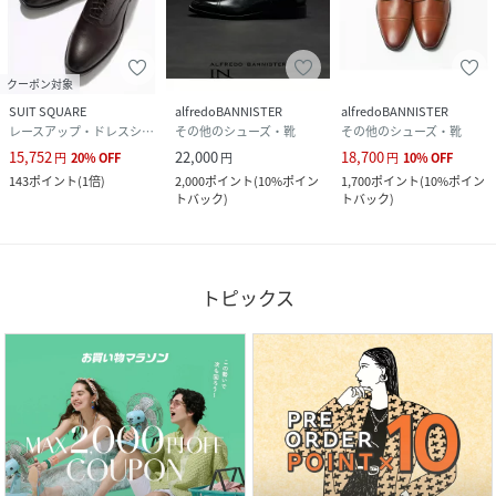
クーポン対象
SUIT SQUARE
alfredoBANNISTER
alfredoBANNISTER
レースアップ・ドレスシューズ
その他のシューズ・靴
その他のシューズ・靴
15,752
22,000
18,700
円
20
%
OFF
円
円
10
%
OFF
143
ポイント
(
1倍
)
2,000
ポイント
(
10%ポイン
1,700
ポイント
(
10%ポイン
トバック
)
トバック
)
トピックス