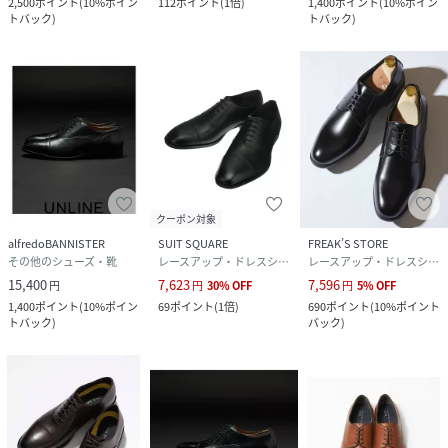
2,500
ポイント
(
10%ポイン
112
ポイント
(
1倍
)
1,400
ポイント
(
10%ポイン
トバック
)
トバック
)
クーポン対象
alfredoBANNISTER
SUIT SQUARE
FREAK’S STORE
その他のシューズ・靴
レースアップ・ドレスシューズ
レースアップ・ドレスシューズ
15,400
7,623
7,596
円
円
30
%
OFF
円
5
%
OFF
1,400
ポイント
(
10%ポイン
69
ポイント
(
1倍
)
690
ポイント
(
10%ポイント
トバック
)
バック
)