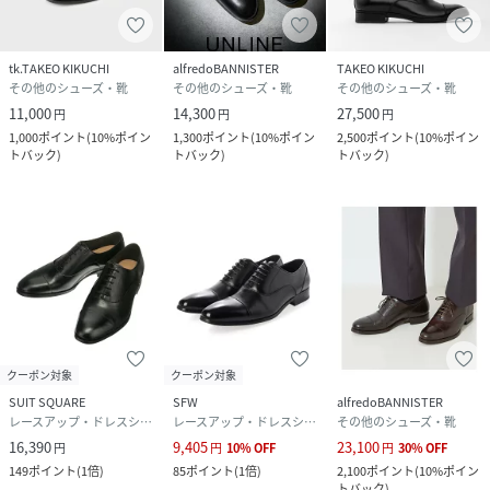
tk.TAKEO KIKUCHI
alfredoBANNISTER
TAKEO KIKUCHI
その他のシューズ・靴
その他のシューズ・靴
その他のシューズ・靴
11,000
14,300
27,500
円
円
円
1,000
ポイント
(
10%ポイン
1,300
ポイント
(
10%ポイン
2,500
ポイント
(
10%ポイン
トバック
)
トバック
)
トバック
)
クーポン対象
クーポン対象
SUIT SQUARE
SFW
alfredoBANNISTER
レースアップ・ドレスシューズ
レースアップ・ドレスシューズ
その他のシューズ・靴
16,390
9,405
23,100
円
円
10
%
OFF
円
30
%
OFF
149
ポイント
(
1倍
)
85
ポイント
(
1倍
)
2,100
ポイント
(
10%ポイン
トバック
)