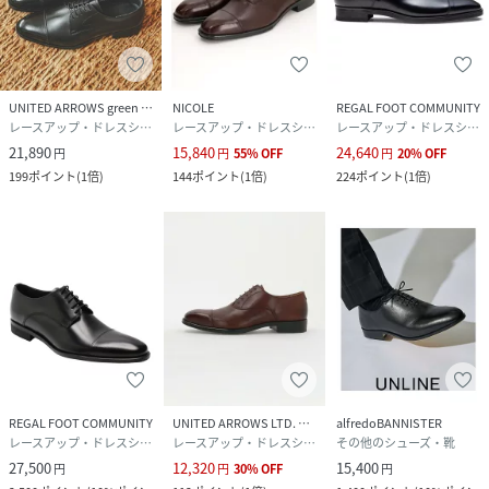
UNITED ARROWS green label relaxing
NICOLE
REGAL FOOT COMMUNITY
レースアップ・ドレスシューズ
レースアップ・ドレスシューズ
レースアップ・ドレスシューズ
21,890
15,840
24,640
円
円
55
%
OFF
円
20
%
OFF
199
ポイント
(
1倍
)
144
ポイント
(
1倍
)
224
ポイント
(
1倍
)
REGAL FOOT COMMUNITY
UNITED ARROWS LTD. OUTLET
alfredoBANNISTER
レースアップ・ドレスシューズ
レースアップ・ドレスシューズ
その他のシューズ・靴
27,500
12,320
15,400
円
円
30
%
OFF
円