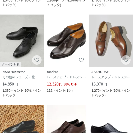
1,546
ポイント
(
10%ポイン
2,200
ポイント
(
10%ポイン
1,700
ポイント
(
10%ポイン
トバック
)
トバック
)
トバック
)
クーポン対象
NANO universe
madras
ABAHOUSE
その他のシューズ・靴
レースアップ・ドレスシューズ
レースアップ・ドレスシューズ
14,850
12,320
13,970
円
円
30
%
OFF
円
1,350
ポイント
(
10%ポイン
112
ポイント
(
1倍
)
1,270
ポイント
(
10%ポイン
トバック
)
トバック
)