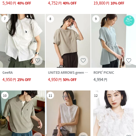
5,940
4,752
19,800
円
40
%
OFF
円
40
%
OFF
円
10
%
OFF
7
8
9
GeeRA
UNITED ARROWS green label relaxing
ROPE' PICNIC
4,950
4,950
4,994
円
25
%
OFF
円
50
%
OFF
円
10
11
12