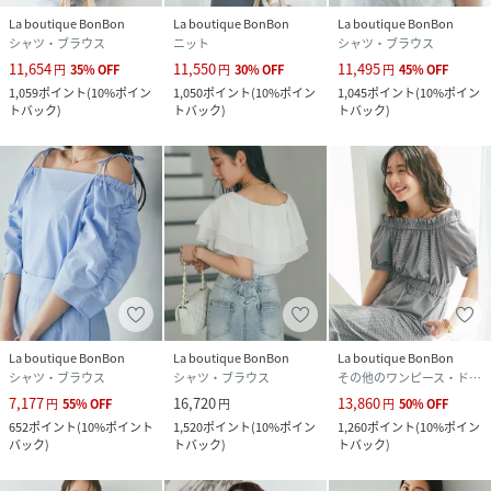
La boutique BonBon
La boutique BonBon
La boutique BonBon
シャツ・ブラウス
ニット
シャツ・ブラウス
11,654
11,550
11,495
円
35
%
OFF
円
30
%
OFF
円
45
%
OFF
1,059
ポイント
(
10%ポイン
1,050
ポイント
(
10%ポイン
1,045
ポイント
(
10%ポイン
トバック
)
トバック
)
トバック
)
La boutique BonBon
La boutique BonBon
La boutique BonBon
シャツ・ブラウス
シャツ・ブラウス
その他のワンピース・ドレス
7,177
16,720
13,860
円
55
%
OFF
円
円
50
%
OFF
652
ポイント
(
10%ポイント
1,520
ポイント
(
10%ポイン
1,260
ポイント
(
10%ポイン
バック
)
トバック
)
トバック
)