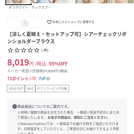
オフホワイト
サックスブルー
favorite_border
お気に入りショップに登録する
【涼しく夏映え・セットアップ可】シアーチェックリボ
ンショルダーブラウス
star_border
star_border
star_border
star_border
star_border
(
-
件
)
8,019
円 /税込
55
%OFF
メーカー希望小売価格
17,820
円 /税込
72
ポイント
1倍
内訳
SOLD OUT
SALE
ギフトラッピング対象
info
商品発送についてのご案内です。
※同時に複数の商品を注文された場合、一番遅い発送予定日にまとめ
て発送いたします。
お急ぎの商品は、個別にご注文ください。
※Rakuten Fashionでは、一部商品でお届け日時をご指定いただけま
す。日時指定をしていただくと、ご希望の日にお届けできるよう手配
いたします。