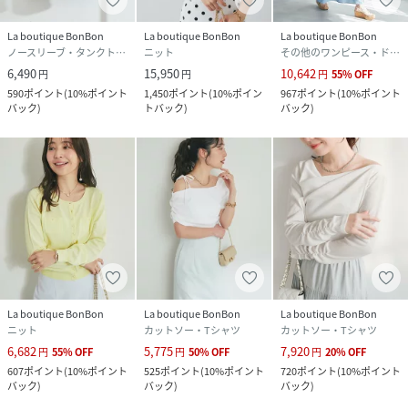
La boutique BonBon
La boutique BonBon
La boutique BonBon
ノースリーブ・タンクトップ
ニット
その他のワンピース・ドレス
6,490
15,950
10,642
円
円
円
55
%
OFF
590
ポイント
(
10%ポイント
1,450
ポイント
(
10%ポイン
967
ポイント
(
10%ポイント
バック
)
トバック
)
バック
)
La boutique BonBon
La boutique BonBon
La boutique BonBon
ニット
カットソー・Tシャツ
カットソー・Tシャツ
6,682
5,775
7,920
円
55
%
OFF
円
50
%
OFF
円
20
%
OFF
607
ポイント
(
10%ポイント
525
ポイント
(
10%ポイント
720
ポイント
(
10%ポイント
バック
)
バック
)
バック
)