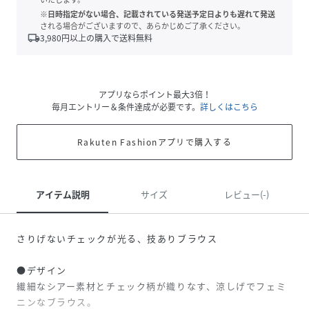
※日時指定がない場合、記載されている発送予定日よりも遅れて発送
される場合がございますので、あらかじめご了承ください。
local_shipping
3,980
円以上の購入で送料無料
アプリならポイント最大3倍！
毎月エントリー＆条件達成が必要です。
詳しくはこちら
Rakuten Fashionアプリで購入する
アイテム説明
サイズ
レビュー(-)
さりげないチェックが光る、技ありブラウス
●デザイン
繊細なシアー素材とチェック柄が織りなす、涼しげでフェミ
ニンなブラウス。