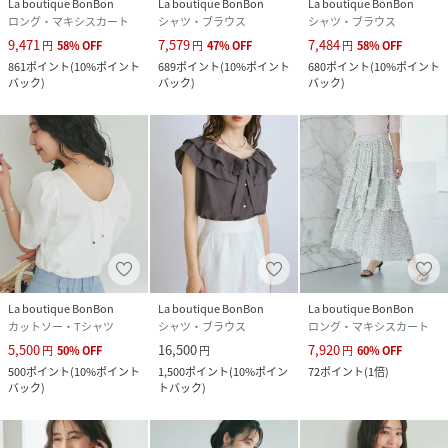
La boutique BonBon
La boutique BonBon
La boutique BonBon
伸縮性：ややあり
ロング・マキシスカート
シャツ・ブラウス
シャツ・ブラウス
9,471
7,579
7,484
円
58
%
OFF
円
47
%
OFF
円
58
%
OFF
#cate02
861
ポイント
(
10%ポイント
689
ポイント
(
10%ポイント
680
ポイント
(
10%ポイント
バック
)
バック
)
バック
)
性別タイプ
レディース
原産国
日本
素材
本体:ポリエステル48% 綿33% 再生繊維(リヨセ
ル)18% ポリウレタン1%
サイズ
F
品番
RR9254_LBZ1061404A0003
La boutique BonBon
La boutique BonBon
La boutique BonBon
(
LBZ1061404A0003-n-2 RR9254
)
カットソー・Tシャツ
シャツ・ブラウス
ロング・マキシスカート
5,500
16,500
7,920
円
50
%
OFF
円
円
60
%
OFF
500
ポイント
(
10%ポイント
1,500
ポイント
(
10%ポイン
72
ポイント
(
1倍
)
バック
)
トバック
)