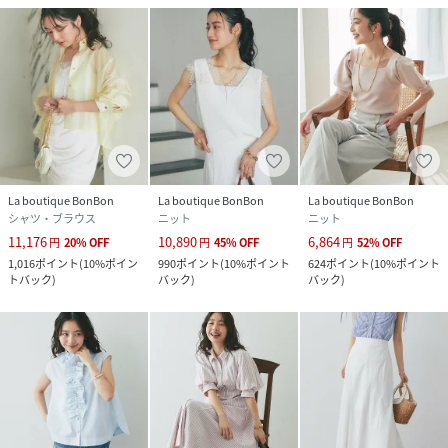
La boutique BonBon
La boutique BonBon
La boutique BonBon
シャツ・ブラウス
ニット
ニット
11,176
10,890
6,864
円
20
%
OFF
円
45
%
OFF
円
52
%
OFF
1,016
ポイント
(
10%ポイン
990
ポイント
(
10%ポイント
624
ポイント
(
10%ポイント
トバック
)
バック
)
バック
)