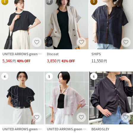
1
2
3
UNITED ARROWS green label relaxing
Discoat
SHIPS
5,346
3,850
11,550
円
40
%
OFF
円
41
%
OFF
円
4
5
6
UNITED ARROWS green label relaxing
UNITED ARROWS green label relaxing
BEARDSLEY