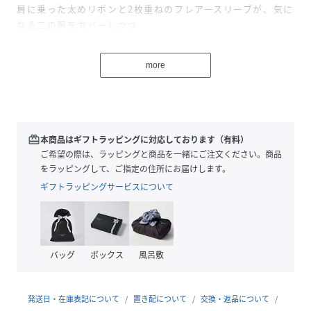
肩に乗った太めリボンと2枚重ねのフレアースリーブが、気に
なる二の腕をカバーしつつ、
シンプルなデザインに華やかさをプラスします。
スクエアネックがデコルテを美しく見せ、上品な印象を演
more
出。
ふんわりとしたシルエットで、リラックス感のある着心地で
す。
カジュアルにもきれいめにも着こなせる、着回し力抜群のア
イテムです。
redeem
本商品はギフトラッピングに対応しております（有料）
ご希望の際は、ラッピングと商品を一緒にご注文ください。商品
※同素材のスカートとセットアップ着用が可能です。
をラッピングして、ご指定の住所にお届けします。
・シアーチェックギャザーロングスカート
ギフトラッピングサービスについて
（LBZ1061401A0001）
●ポイント
・涼し気な透け感のあるチェック柄
バッグ
ボックス
風呂敷
・肩リボンで顔周りが華やか
・デコルテが美しく見えるスクエアネック
・手洗い可能
発送日・在庫表記について
置き配について
交換・返品について