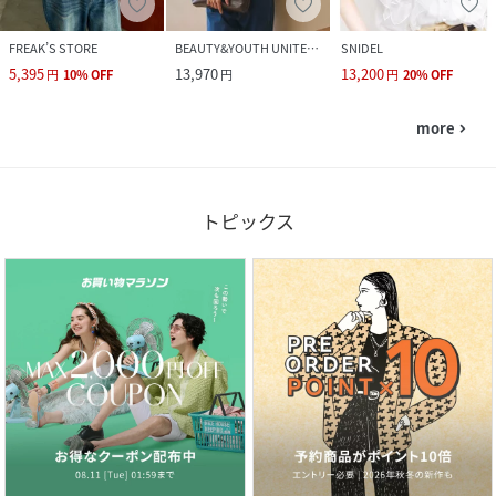
FREAK’S STORE
BEAUTY&YOUTH UNITED ARROWS
SNIDEL
5,395
13,970
13,200
円
10
%
OFF
円
円
20
%
OFF
more
navigate_next
トピックス