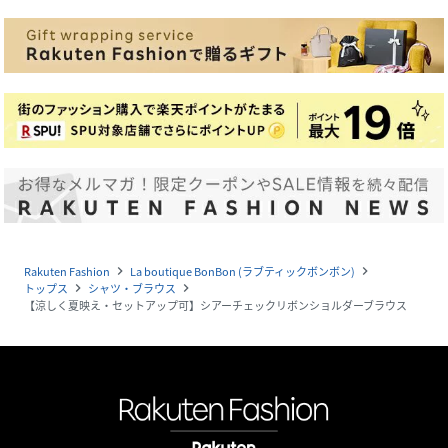
Rakuten Fashion
La boutique BonBon (ラブティックボンボン)
navigate_next
navigate_next
トップス
シャツ・ブラウス
navigate_next
navigate_next
【涼しく夏映え・セットアップ可】シアーチェックリボンショルダーブラウス