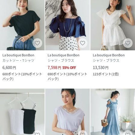
La boutique BonBon
La boutique BonBon
La boutique BonBon
カットソー・Tシャツ
シャツ・ブラウス
シャツ・ブラウス
6,600
7,598
13,530
円
円
55
%
OFF
円
600
ポイント
(
10%ポイント
690
ポイント
(
10%ポイント
123
ポイント
(
1倍
)
バック
)
バック
)