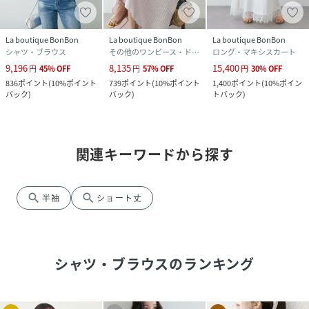
La boutique BonBon
La boutique BonBon
La boutique BonBon
シャツ・ブラウス
その他のワンピース・ドレス
ロング・マキシスカート
9,196
8,135
15,400
円
45
%
OFF
円
57
%
OFF
円
30
%
OFF
836
ポイント
(
10%ポイント
739
ポイント
(
10%ポイント
1,400
ポイント
(
10%ポイン
バック
)
バック
)
トバック
)
関連キーワードから探す
search
search
半袖
ショート丈
シャツ・ブラウス
のランキング