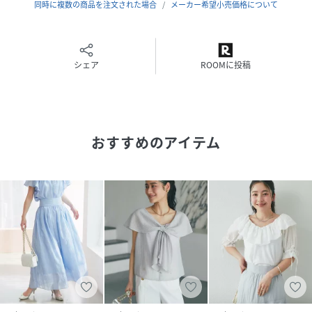
同時に複数の商品を注文された場合
メーカー希望小売価格について
●おすすめのコーディネート
ふんわりシルエットなので、ボトムは落ち感あるものがおす
すめ。
きれいめコーデはもちろん、デニムやワイドパンツと合わせ
シェア
ROOMに投稿
て甘さを抑えた大人カジュアルコーデもおすすめです。
セットアップでの着用でワンピースのような統一感あるコー
ディネートが楽しめます。
おすすめのアイテム
●おすすめのシーン / 着こなし
休日スタイル 韓国ファッション
オフィスカジュアル 空港コーデ
夏コーデ ライブ参戦服
カジュアルコーデ
洗濯方法：手洗い
透け感：あり
光沢：なし
裏地：なし
生地の厚さ：薄手