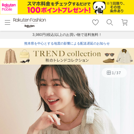
menu
home
search
favorite_border
shopping_cart
lock_outline
メニュー
トップ
検索
お気に入り
カート
ログイン
3,980円(税込)以上のお買い物で送料無料！
熊本県を中心とする地震の影響による配送遅延のお知らせ
1
/
37