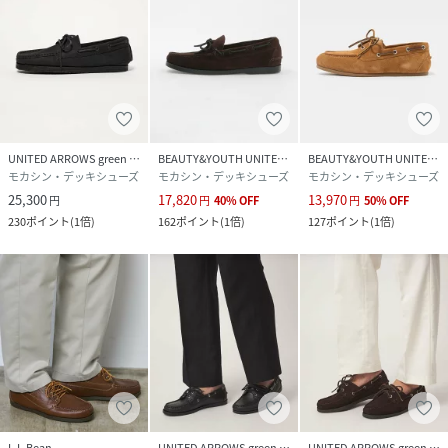
丸くて美しいお団子がブランドアイコン。
コンセプトは「足元を主役にした大人のためのシューズ」。
【注意事項】
※末永く愛用頂く為に、アテンションタグ・洗濯ネームを必
ずご確認の上、着用又はお取り扱いください。
UNITED ARROWS green label relaxing
BEAUTY&YOUTH UNITED ARROWS
BEAUTY&YOUTH UNITED ARROWS
※摩擦により色落ちや色移りをする場合がございますので、
モカシン・デッキシューズ
モカシン・デッキシューズ
モカシン・デッキシューズ
ご注意ください。
25,300
17,820
13,970
円
円
40
%
OFF
円
50
%
OFF
230
ポイント
(
1倍
)
162
ポイント
(
1倍
)
127
ポイント
(
1倍
)
※濡れた場合は速やかに柔らかい布で叩くように拭き、形を
整えて陰干ししてください。
※お手入れは素材に合ったクリーナーやクリーム等を説明書
に従ってご使用ください。
ベンジン類の使用はお控えください。
※直射日光、蛍光灯を避け、通気の良い場所で保管してくだ
さい。
L.L.Bean
UNITED ARROWS green label relaxing
UNITED ARROWS green label relaxing