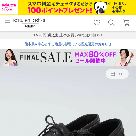
menu
home
search
favorite_border
shopping_cart
lock_outline
メニュー
トップ
検索
お気に入り
カート
ログイン
3,980円(税込)以上のお買い物で送料無料！
熊本県を中心とする地震の影響による配送遅延のお知らせ
1
/
7