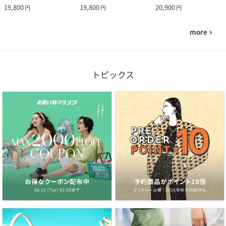
19,800
19,800
20,900
円
円
円
more
navigate_next
トピックス