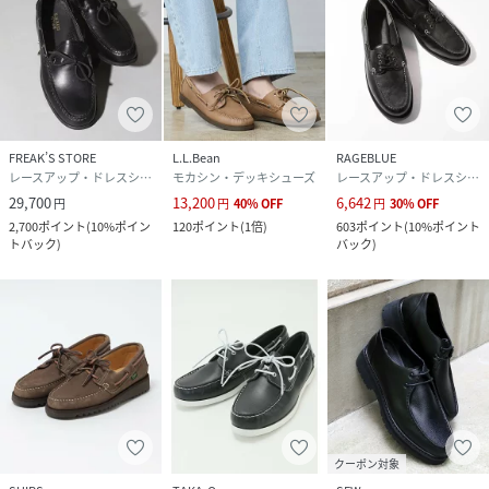
サイズ
2、3、5、7
品番
RR9136_115900015
(
115900015-28-02 RR9136
)
FREAK’S STORE
L.L.Bean
RAGEBLUE
レースアップ・ドレスシューズ
モカシン・デッキシューズ
レースアップ・ドレスシューズ
29,700
13,200
6,642
円
円
40
%
OFF
円
30
%
OFF
2,700
ポイント
(
10%ポイン
120
ポイント
(
1倍
)
603
ポイント
(
10%ポイント
トバック
)
バック
)
クーポン対象