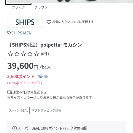
ブラック
ブラウン
favorite_border
お気に入りショップに登録する
SHIPS MEN
sell
【SHIPS別注】polpetta: モカシン
star_border
star_border
star_border
star_border
star_border
(
0
件
)
39,600
円 /税込
3,600
ポイント
内訳
10%ポイントバック
local_shipping
通常4-7日以内発送予定
※サイズ・カラーによりお届け日が異なる場合があります。
スーパーDEAL
ギフトラッピング対象
schedule
スーパーDEAL
10
%ポイントバック対象期間