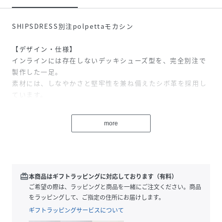
SHIPSDRESS別注polpettaモカシン
【デザイン・仕様】
インラインには存在しないデッキシューズ型を、完全別注で
製作した一足。
素材には、しなやかさと堅牢性を兼ね備えたシボ革を採用し
ています。
シューレースにはアッパーと同素材の革紐を使用し、統一感
のある上品で洗練された印象に。
more
細部までこだわりながらも、全体のデザインはオーセンティ
ックな佇まいをキープしています。
【製法・特徴】
製法にはモカシン製法を用い、足を包み込むようなフィット
redeem
本商品はギフトラッピングに対応しております（有料）
感と優れた屈曲性を実現。
ご希望の際は、ラッピングと商品を一緒にご注文ください。商品
ヒールとトゥ以外のライニングを省くことで、レザー本来の
をラッピングして、ご指定の住所にお届けします。
柔らかさをダイレクトに感じられる、軽快でストレスのない
ギフトラッピングサービスについて
履き心地に仕上げました。