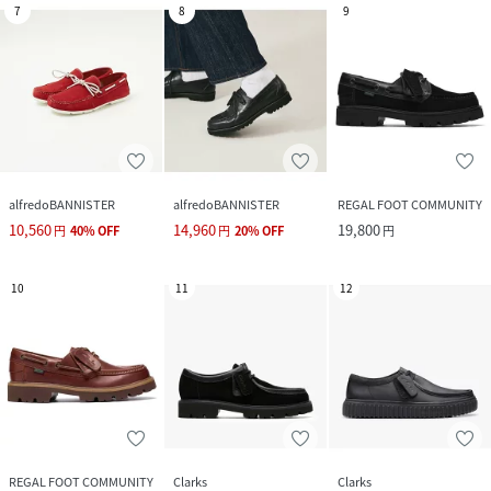
7
8
9
alfredoBANNISTER
alfredoBANNISTER
REGAL FOOT COMMUNITY
10,560
14,960
19,800
円
40
%
OFF
円
20
%
OFF
円
10
11
12
REGAL FOOT COMMUNITY
Clarks
Clarks