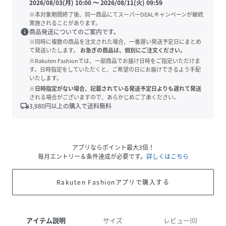
2026/08/03(月) 10:00
〜
2026/08/11(火) 09:59
※本対象期間終了後、同一商品にてスーパーDEALキャンペーンが継続
実施されることがあります。
info
商品発送についてのご案内です。
※同時に複数の商品を注文された場合、一番遅い発送予定日にまとめ
て発送いたします。
お急ぎの商品は、個別にご注文ください。
※Rakuten Fashionでは、一部商品でお届け日時をご指定いただけま
す。日時指定をしていただくと、ご希望の日にお届けできるよう手配
いたします。
※日時指定がない場合、記載されている発送予定日よりも遅れて発送
される場合がございますので、あらかじめご了承ください。
local_shipping
3,980
円以上の購入で送料無料
アプリならポイント最大3倍！
毎月エントリー＆条件達成が必要です。
詳しくはこちら
Rakuten Fashionアプリで購入する
アイテム説明
サイズ
レビュー(0)