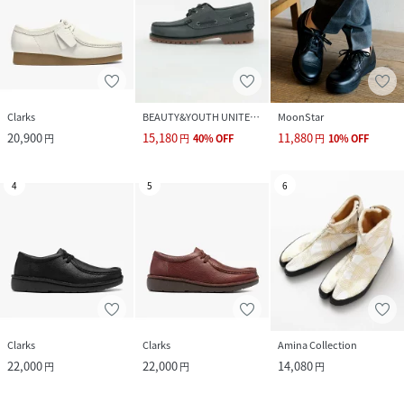
Clarks
BEAUTY&YOUTH UNITED ARROWS
MoonStar
20,900
15,180
11,880
円
円
40
%
OFF
円
10
%
OFF
4
5
6
Clarks
Clarks
Amina Collection
22,000
22,000
14,080
円
円
円