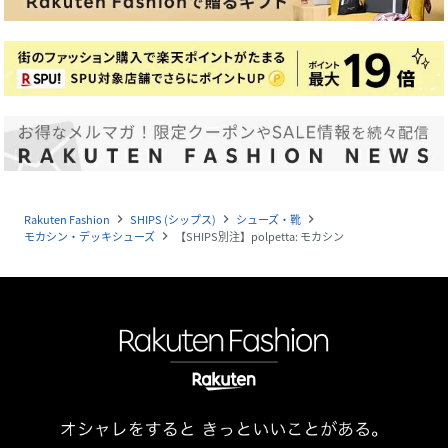
Rakuten Fashion
SHIPS (シップス)
シューズ・靴
navigate_next
navigate_next
navigate_next
モカシン・デッキシューズ
【SHIPS別注】polpetta: モカシン
navigate_next