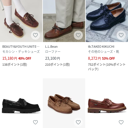
BEAUTY&YOUTH UNITED ARROWS
L.L.Bean
tk.TAKEO KIKUCHI
モカシン・デッキシューズ
ローファー
その他のシューズ・靴
15,180
23,100
8,272
円
40
%
OFF
円
円
53
%
OFF
138
ポイント
(
1倍
)
210
ポイント
(
1倍
)
752
ポイント
(
10%ポイント
バック
)