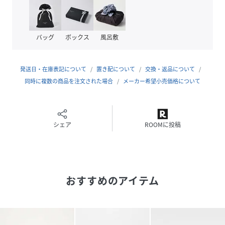
※サイズ換算は下記をご参照ください。
サイズ：メーカー表記サイズ
バッグ
ボックス
風呂敷
2(25.0cm)：39.5
3(25.5cm)：40
5(26.5cm)：41
発送日・在庫表記について
置き配について
交換・返品について
7(27.5cm)：42
同時に複数の商品を注文された場合
メーカー希望小売価格について
【スタイリング】
春夏のジャケットスタイルやセットアップスタイルに合わせ
ていただくのがおすすめの一足。
シェア
ROOMに投稿
デニムやチノを使用したカジュアルスタイルとの相性も◎
スッキリとした印象のモカシンなので、カジュアルな印象に
なり過ぎず上品にスタイリングをすることが可能です。
おすすめのアイテム
【polpetta】(ポルペッタ)
2013年にデビューした日本の新鋭シューズブランド。
ポルペッタとはイタリア語で「お団子」を意味し、イタリア
の漁師がロープの端をまるでお団子のように美しくまとめた