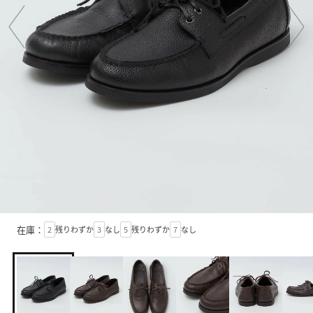
在庫：
2
残りわずか
3
なし
5
残りわずか
7
なし