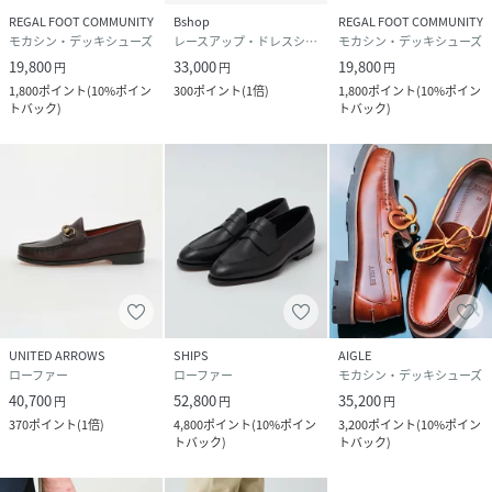
REGAL FOOT COMMUNITY
Bshop
REGAL FOOT COMMUNITY
モカシン・デッキシューズ
レースアップ・ドレスシューズ
モカシン・デッキシューズ
19,800
33,000
19,800
円
円
円
1,800
ポイント
(
10%ポイン
300
ポイント
(
1倍
)
1,800
ポイント
(
10%ポイン
トバック
)
トバック
)
UNITED ARROWS
SHIPS
AIGLE
ローファー
ローファー
モカシン・デッキシューズ
40,700
52,800
35,200
円
円
円
370
ポイント
(
1倍
)
4,800
ポイント
(
10%ポイン
3,200
ポイント
(
10%ポイン
トバック
)
トバック
)