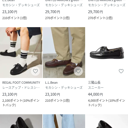
モカシン・デッキシューズ
モカシン・デッキシューズ
モカシン・デッキシューズ
※湿度の高い時等は、カビ発生の原因にもなりますので、ビ
23,100
29,700
29,700
ニール等の通気性の悪いものに入れて保管することはお避け
円
円
円
210
ポイント
(
1倍
)
270
ポイント
(
1倍
)
270
ポイント
(
1倍
)
下さい。
※撮影環境による光の当たり具合やパソコン・スマートフォ
ンなどの閲覧環境によって、実際の色味と異なって見える場
合があります。
商品の色味は商品単体で撮影した画像をご参照ください。
※画像の商品はサンプルです。
実際の商品と仕様、加工、サイズが若干異なる場合がござ
います。
REGAL FOOT COMMUNITY
L.L.Bean
三陽山長
レースアップ・ドレスシューズ
モカシン・デッキシューズ
スニーカー
23,100
23,100
44,000
性別タイプ
メンズ
円
円
円
2,100
ポイント
(
10%ポイン
210
ポイント
(
1倍
)
4,000
ポイント
(
10%ポイン
トバック
)
トバック
)
原産国
-
素材
-