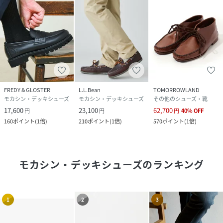
FREDY & GLOSTER
L.L.Bean
TOMORROWLAND
モカシン・デッキシューズ
モカシン・デッキシューズ
その他のシューズ・靴
17,600
23,100
62,700
円
円
円
40
%
OFF
160
ポイント
(
1倍
)
210
ポイント
(
1倍
)
570
ポイント
(
1倍
)
モカシン・デッキシューズ
のランキング
1
2
3