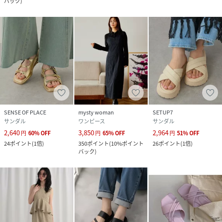
バック
)
SENSE OF PLACE
mysty woman
SETUP7
サンダル
ワンピース
サンダル
2,640
3,850
2,964
円
60
%
OFF
円
65
%
OFF
円
51
%
OFF
24
ポイント
(
1倍
)
350
ポイント
(
10%ポイント
26
ポイント
(
1倍
)
バック
)