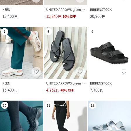
KEEN
UNITED ARROWS green label relaxing
BIRKENSTOCK
15,400
15,840
20,900
円
円
10
%
OFF
円
7
8
9
KEEN
UNITED ARROWS green label relaxing
BIRKENSTOCK
15,400
4,752
7,700
円
円
40
%
OFF
円
10
11
12