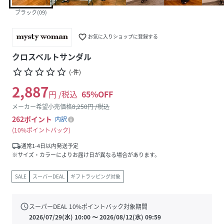
ブラック(09)
favorite_border
お気に入りショップに登録する
クロスベルトサンダル
star_border
star_border
star_border
star_border
star_border
(
-
件
)
2,887
円 /税込
65
%OFF
メーカー希望小売価格
8,250
円 /税込
262
ポイント
内訳
10%ポイントバック
local_shipping
通常1-4日以内発送予定
※サイズ・カラーによりお届け日が異なる場合があります。
SALE
スーパーDEAL
ギフトラッピング対象
schedule
スーパーDEAL
10
%ポイントバック対象期間
2026/07/29(水) 10:00
〜
2026/08/12(水) 09:59