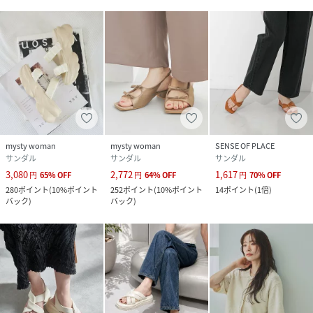
mysty woman
mysty woman
SENSE OF PLACE
サンダル
サンダル
サンダル
3,080
2,772
1,617
円
65
%
OFF
円
64
%
OFF
円
70
%
OFF
280
ポイント
(
10%ポイント
252
ポイント
(
10%ポイント
14
ポイント
(
1倍
)
バック
)
バック
)