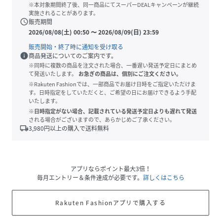
※本対象期間終了後、同一商品にてスーパーDEALキャンペーンが継続
実施されることがあります。
schedule
販売期間
2026/08/08(土) 00:50
〜
2026/08/09(日) 23:59
販売開始・終了時に通知を受け取る
info
商品発送についてのご案内です。
※同時に複数の商品を注文された場合、一番遅い発送予定日にまとめ
て発送いたします。
お急ぎの商品は、個別にご注文ください。
※Rakuten Fashionでは、一部商品でお届け日時をご指定いただけま
す。日時指定をしていただくと、ご希望の日にお届けできるよう手配
いたします。
※日時指定がない場合、記載されている発送予定日よりも遅れて発送
される場合がございますので、あらかじめご了承ください。
local_shipping
3,980
円以上の購入で送料無料
アプリならポイント最大3倍！
毎月エントリー＆条件達成が必要です。
詳しくはこちら
Rakuten Fashionアプリで購入する