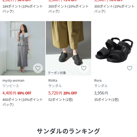
184
ポイント
(
10%ポイント
300
ポイント
(
10%ポイント
300
ポイント
(
10%ポイント
バック
)
バック
)
バック
)
クーポン対象
mysty woman
RiiiKa
Rora
ワンピース
サンダル
サンダル
4,400
5,720
3,956
円
69
%
OFF
円
20
%
OFF
円
400
ポイント
(
10%ポイント
52
ポイント
(
1倍
)
35
ポイント
(
1倍
)
バック
)
サンダル
のランキング