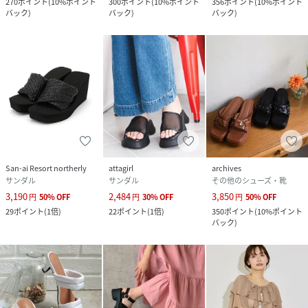
270
ポイント
(
10%ポイント
300
ポイント
(
10%ポイント
356
ポイント
(
10%ポイント
バック
)
バック
)
バック
)
San-ai Resort northerly
attagirl
archives
サンダル
サンダル
その他のシューズ・靴
3,190
2,484
3,850
円
50
%
OFF
円
30
%
OFF
円
50
%
OFF
29
ポイント
(
1倍
)
22
ポイント
(
1倍
)
350
ポイント
(
10%ポイント
バック
)