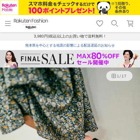
menu
home
search
favorite_border
shopping_cart
lock_outline
メニュー
トップ
検索
お気に入り
カート
ログイン
3,980円(税込)以上のお買い物で送料無料！
熊本県を中心とする地震の影響による配送遅延のお知らせ
1
/
17