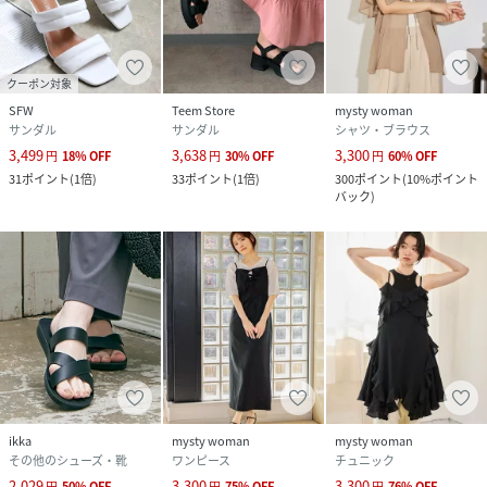
クーポン対象
SFW
Teem Store
mysty woman
サンダル
サンダル
シャツ・ブラウス
3,499
3,638
3,300
円
18
%
OFF
円
30
%
OFF
円
60
%
OFF
31
ポイント
(
1倍
)
33
ポイント
(
1倍
)
300
ポイント
(
10%ポイント
バック
)
ikka
mysty woman
mysty woman
その他のシューズ・靴
ワンピース
チュニック
2,029
3,300
3,300
円
50
%
OFF
円
75
%
OFF
円
76
%
OFF