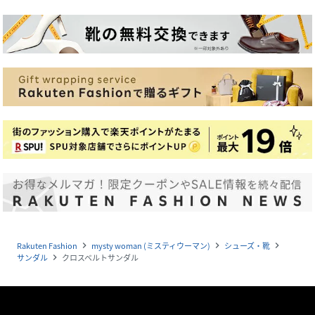
Rakuten Fashion
mysty woman (ミスティウーマン)
シューズ・靴
navigate_next
navigate_next
navigate_next
サンダル
クロスベルトサンダル
navigate_next