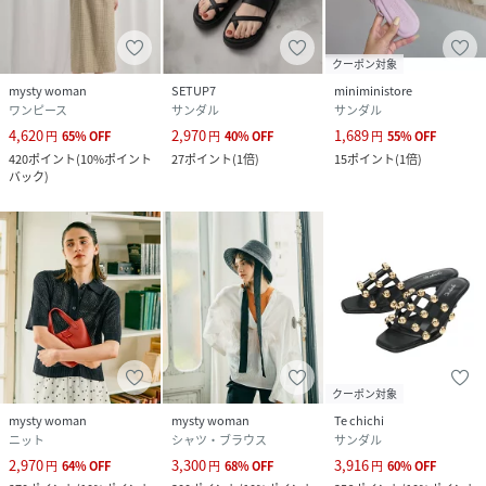
クーポン対象
mysty woman
SETUP7
miniministore
ワンピース
サンダル
サンダル
4,620
2,970
1,689
円
65
%
OFF
円
40
%
OFF
円
55
%
OFF
420
ポイント
(
10%ポイント
27
ポイント
(
1倍
)
15
ポイント
(
1倍
)
バック
)
クーポン対象
mysty woman
mysty woman
Te chichi
ニット
シャツ・ブラウス
サンダル
2,970
3,300
3,916
円
64
%
OFF
円
68
%
OFF
円
60
%
OFF