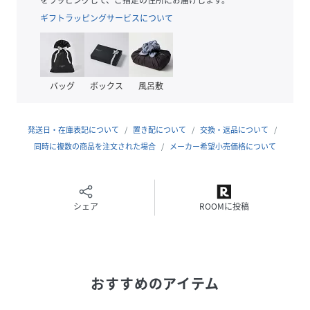
性別タイプ
レディース
ギフトラッピングサービスについて
原産国
CHINA
素材
【甲材】合成皮革
【底材】合成底
バッグ
ボックス
風呂敷
サイズ
M、L
発送日・在庫表記について
置き配について
交換・返品について
品番
RR9120_659924
同時に複数の商品を注文された場合
メーカー希望小売価格について
(
659924-09-03 RR9120
)
シェア
ROOMに投稿
おすすめのアイテム