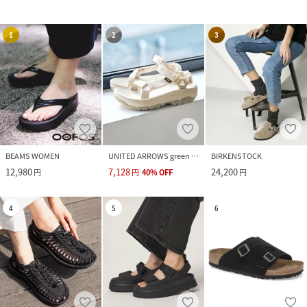
1
2
3
BEAMS WOMEN
UNITED ARROWS green label relaxing
BIRKENSTOCK
12,980
7,128
24,200
円
円
40
%
OFF
円
4
5
6