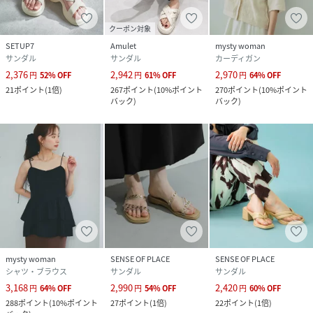
クーポン対象
SETUP7
Amulet
mysty woman
サンダル
サンダル
カーディガン
2,376
2,942
2,970
円
52
%
OFF
円
61
%
OFF
円
64
%
OFF
21
ポイント
(
1倍
)
267
ポイント
(
10%ポイント
270
ポイント
(
10%ポイント
バック
)
バック
)
mysty woman
SENSE OF PLACE
SENSE OF PLACE
シャツ・ブラウス
サンダル
サンダル
3,168
2,990
2,420
円
64
%
OFF
円
54
%
OFF
円
60
%
OFF
288
ポイント
(
10%ポイント
27
ポイント
(
1倍
)
22
ポイント
(
1倍
)