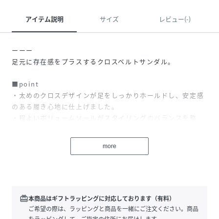
アイテム説明
サイズ
レビュー(-)
ーーー
足元に存在感をプラスするクロスベルトサンダル。
■point
・太めのクロスデザインが足をしっかりホールドし、安定感
のある履き心地に仕上げました。
・程よいボリュームソールがスタイリングのバランスを整
え、デイリーに活躍する1足
・ヒールに慣れてない方も履きやすい4.3cmのヒールです
more
ーーー
■styling
シンプルかつモード感のあるデザインで、ワイドパンツやロ
ングスカートとも好相性。
redeem
本商品はギフトラッピングに対応しております（有料）
ご希望の際は、ラッピングと商品を一緒にご注文ください。商品
をラッピングして、ご指定の住所にお届けします。