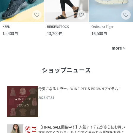
KEEN
BIRKENSTOCK
Onitsuka Tiger
15,400
13,200
16,500
円
円
円
more
navigate_next
ショップニュース
今気になるカラー、WINE RED＆BROWNアイテム！
2026.07.31
【FINAL SALE開催中！】人気アイテムがさらにお買い
求めやすくなりました！今すぐ着られる夏物をお得に