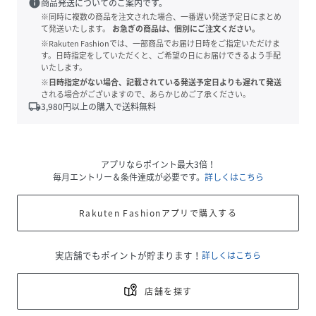
info
商品発送についてのご案内です。
※同時に複数の商品を注文された場合、一番遅い発送予定日にまとめ
て発送いたします。
お急ぎの商品は、個別にご注文ください。
※Rakuten Fashionでは、一部商品でお届け日時をご指定いただけま
す。日時指定をしていただくと、ご希望の日にお届けできるよう手配
いたします。
※日時指定がない場合、記載されている発送予定日よりも遅れて発送
される場合がございますので、あらかじめご了承ください。
local_shipping
3,980
円以上の購入で送料無料
アプリならポイント最大3倍！
毎月エントリー＆条件達成が必要です。
詳しくはこちら
Rakuten Fashionアプリで購入する
実店舗でもポイントが貯まります！
詳しくはこちら
店舗を探す