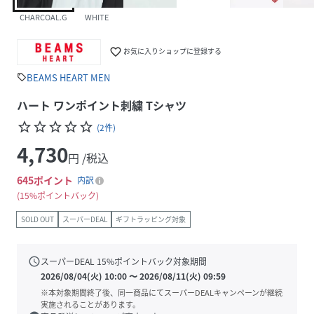
CHARCOAL.G
WHITE
favorite_border
お気に入りショップに登録する
BEAMS HEART MEN
sell
ハート ワンポイント刺繍 Tシャツ
star_border
star_border
star_border
star_border
star_border
(
2
件
)
4,730
円 /税込
645
ポイント
内訳
15%ポイントバック
SOLD OUT
スーパーDEAL
ギフトラッピング対象
schedule
スーパーDEAL
15
%ポイントバック対象期間
2026/08/04(火) 10:00
〜
2026/08/11(火) 09:59
※本対象期間終了後、同一商品にてスーパーDEALキャンペーンが継続
実施されることがあります。