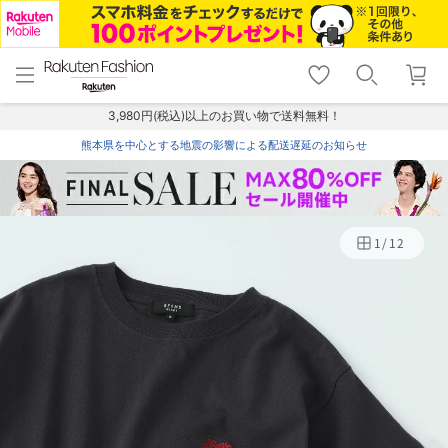
menu
home
search
favorite_border
shopping_cart
lock_outline
メニュー
トップ
検索
お気に入り
カート
ログイン
3,980円(税込)以上のお買い物で送料無料！
熊本県を中心とする地震の影響による配送遅延のお知らせ
1
/
12