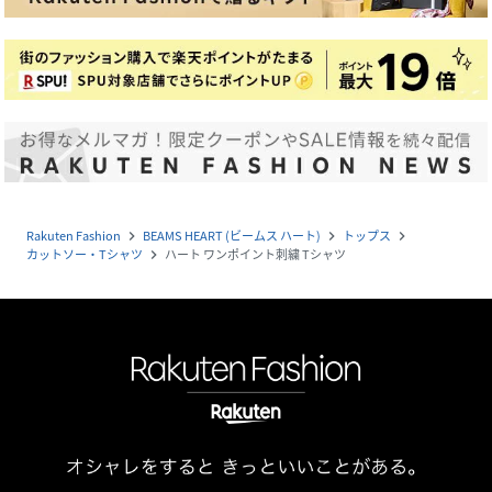
Rakuten Fashion
BEAMS HEART (ビームス ハート)
トップス
navigate_next
navigate_next
navigate_next
カットソー・Tシャツ
ハート ワンポイント刺繍 Tシャツ
navigate_next