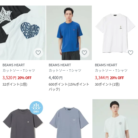
% リブ部分:コットン100
%
サイズ
S、M、L、XL
品番
RR8704_42
(
42-08-0115-639-01-16 RR8704
)
BEAMS HEART
BEAMS HEART
BEAMS HEART
カットソー・Tシャツ
カットソー・Tシャツ
カットソー・Tシャツ
3,520
4,400
3,344
円
20
%
OFF
円
円
20
%
OFF
32
ポイント
(
1倍
)
600
ポイント
(
15%ポイント
30
ポイント
(
1倍
)
バック
)