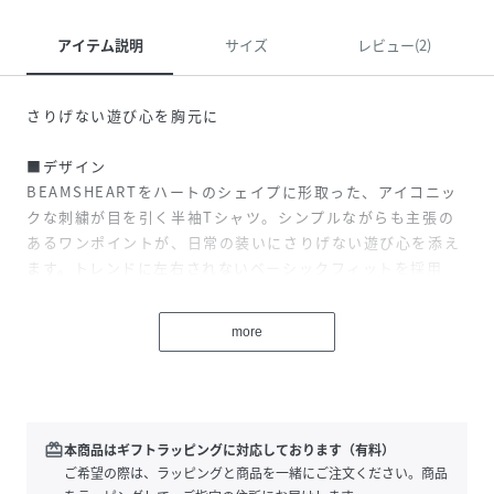
アイテム説明
サイズ
レビュー(2)
さりげない遊び心を胸元に
■デザイン
BEAMSHEARTをハートのシェイプに形取った、アイコニッ
クな刺繍が目を引く半袖Tシャツ。シンプルながらも主張の
あるワンポイントが、日常の装いにさりげない遊び心を添え
ます。トレンドに左右されないベーシックフィットを採用
し、クリーンで洗練された佇まいを実現しました。
more
■コーディネート
デニムやチノパンを合わせた王道カジュアルから、スラック
スで仕上げる上品なスタイルまで、合わせるボトムを選びま
せん。1枚での着用はもちろん、シャツやライトアウターの
インナーとしても優秀。
redeem
本商品はギフトラッピングに対応しております（有料）
ご希望の際は、ラッピングと商品を一緒にご注文ください。商品