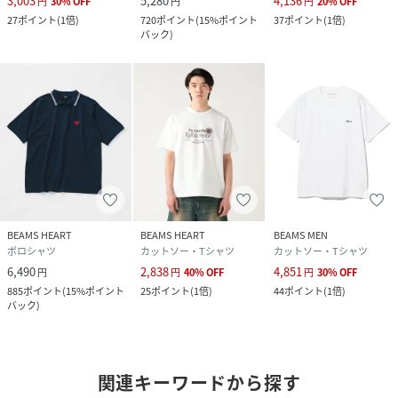
3,003
5,280
4,136
円
30
%
OFF
円
円
20
%
OFF
27
ポイント
(
1倍
)
720
ポイント
(
15%ポイント
37
ポイント
(
1倍
)
バック
)
BEAMS HEART
BEAMS HEART
BEAMS MEN
ポロシャツ
カットソー・Tシャツ
カットソー・Tシャツ
6,490
2,838
4,851
円
円
40
%
OFF
円
30
%
OFF
885
ポイント
(
15%ポイント
25
ポイント
(
1倍
)
44
ポイント
(
1倍
)
バック
)
関連キーワードから探す