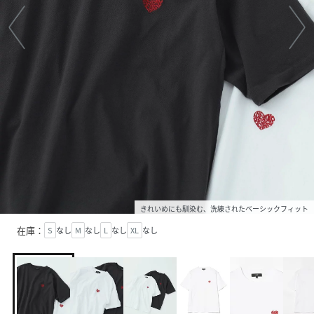
きれいめにも馴染む、洗練されたベーシックフィット
在庫：
S
なし
M
なし
L
なし
XL
なし