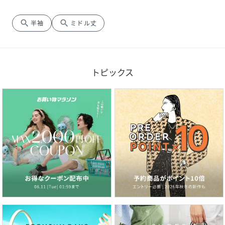
search
search
半袖
ミドル丈
トピックス