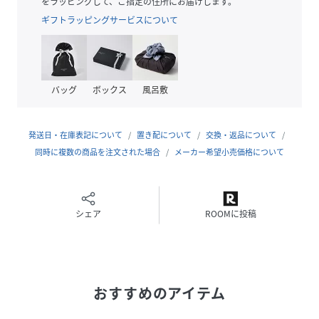
■素材
をラッピングして、ご指定の住所にお届けします。
肌馴染みの良さと、程よい厚みによる安心感を両立したコッ
ギフトラッピングサービスについて
トン天竺素材を使用。柔らかな着心地は、袖を通すたびに心
地よい充足感をもたらします。
■ケア方法
バッグ
ボックス
風呂敷
水洗い可
（詳細は商品についている品質表示ラベルをご覧ください）
発送日・在庫表記について
置き配について
交換・返品について
※光の当たり具合やパソコンなどの閲覧環境によって実際の
同時に複数の商品を注文された場合
メーカー希望小売価格について
色味と異なって見える場合がございます。予めご了承くださ
い。
※商品の色味は商品単体で撮影した画像をご参照ください。
カジュアルからスラックスまで幅広い着回し力を発揮
シェア
ROOMに投稿
性別タイプ
メンズ
原産国
中国製
おすすめのアイテム
素材
本体:コットン100