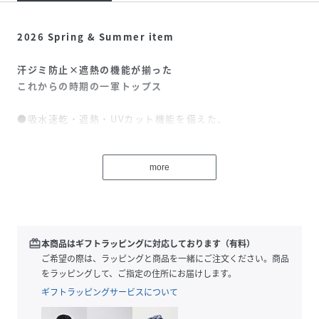
2026 Spring & Summer item
汗ジミ防止×遮熱の機能が揃った
これからの時期の一軍トップス
●吸水速乾・遮熱・UVカット機能を備えた、
汗染みが目立ちにくい機能素材のカットソーシリーズ
●薄手で柔らかく、軽やかな着心地で真夏でもストレスなく
着用できるのも魅力
more
●汗ばむ季節でも快適な、綿のような風合いがアクティブシ
ーンからデイリーに活躍します
●ピッタリし過ぎない程よいコンパクトなシルエット
●着丈と袖丈をやや短めに設定し、インでもアウトでもボト
redeem
本商品はギフトラッピングに対応しております（有料）
ムに合わせやすいデザインです
ご希望の際は、ラッピングと商品を一緒にご注文ください。商品
●シンプルな無地のTシャツなので、色違いで揃えておくの
をラッピングして、ご指定の住所にお届けします。
もおすすめ
ギフトラッピングサービスについて
■汗ジミ防止シリーズラインナップ