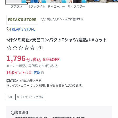
ブラウン
オフホワイト
チャコールグレー
サックスブルー
favorite_border
お気に入りショップに登録する
FREAK'S STORE
sell
<汗ジミ防止>天竺コンパクトTシャツ/遮熱/UVカット
star_border
star_border
star_border
star_border
star_border
(
-
件
)
1,796
円 /税込
55
%OFF
メーカー希望小売価格
3,993
円 /税込
16
ポイント
1倍
内訳
local_shipping
通常4-7日以内発送予定
※サイズ・カラーによりお届け日が異なる場合があります。
SALE
ギフトラッピング対象
schedule
販売期間