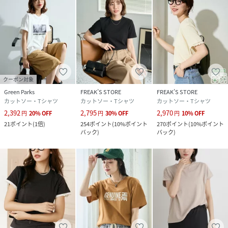
クーポン対象
Green Parks
FREAK’S STORE
FREAK’S STORE
カットソー・Tシャツ
カットソー・Tシャツ
カットソー・Tシャツ
2,392
2,795
2,970
円
20
%
OFF
円
30
%
OFF
円
10
%
OFF
21
ポイント
(
1倍
)
254
ポイント
(
10%ポイント
270
ポイント
(
10%ポイント
バック
)
バック
)