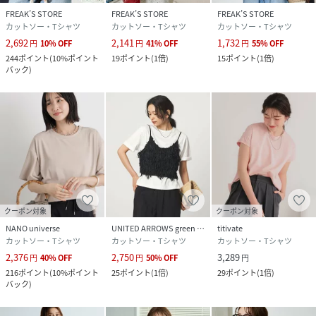
FREAK’S STORE
FREAK’S STORE
FREAK’S STORE
カットソー・Tシャツ
カットソー・Tシャツ
カットソー・Tシャツ
2,692
2,141
1,732
円
10
%
OFF
円
41
%
OFF
円
55
%
OFF
244
ポイント
(
10%ポイント
19
ポイント
(
1倍
)
15
ポイント
(
1倍
)
バック
)
クーポン対象
クーポン対象
NANO universe
UNITED ARROWS green label relaxing
titivate
カットソー・Tシャツ
カットソー・Tシャツ
カットソー・Tシャツ
2,376
2,750
3,289
円
40
%
OFF
円
50
%
OFF
円
216
ポイント
(
10%ポイント
25
ポイント
(
1倍
)
29
ポイント
(
1倍
)
バック
)