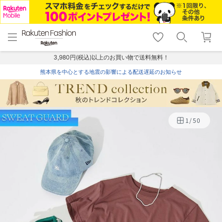
menu
home
search
favorite_border
shopping_cart
lock_outline
メニュー
トップ
検索
お気に入り
カート
ログイン
3,980円(税込)以上のお買い物で送料無料！
熊本県を中心とする地震の影響による配送遅延のお知らせ
1
/
50