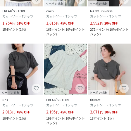
クーポン対象
クーポン対象
FREAK’S STORE
coen
NANO universe
カットソー・Tシャツ
カットソー・Tシャツ
カットソー・Tシャツ
1,754
1,815
2,992
円
61
%
OFF
円
45
%
OFF
円
20
%
OFF
15
ポイント
(
1倍
)
165
ポイント
(
10%ポイント
272
ポイント
(
10%ポイント
バック
)
バック
)
クーポン対象
クーポン対象
ur's
FREAK’S STORE
titivate
カットソー・Tシャツ
カットソー・Tシャツ
カットソー・Tシャツ
2,013
2,195
2,071
円
49
%
OFF
円
45
%
OFF
円
30
%
OFF
18
ポイント
(
1倍
)
199
ポイント
(
10%ポイント
18
ポイント
(
1倍
)
バック
)