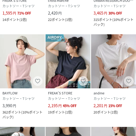
FREAK’S STORE
cross marche
URBAN RESEARCH DOORS
カットソー・Tシャツ
カットソー・Tシャツ
カットソー・Tシャツ
クリーニング
洗濯機洗い可能,漂白不可,タンブル乾燥不可,自然
乾燥,アイロン仕上げ可能,ドライクリーニング不
1,595
2,420
3,465
円
71
%
OFF
円
円
30
%
OFF
可,ウエットクリーニング可能
14
ポイント
(
1倍
)
22
ポイント
(
1倍
)
315
ポイント
(
10%ポイント
バック
)
品番
RR7099_1121248901596
(
1121248901596-03-94 RR7099
)
BAYFLOW
FREAK’S STORE
andme
カットソー・Tシャツ
カットソー・Tシャツ
カットソー・Tシャツ
3,990
2,195
2,201
円
円
45
%
OFF
円
15
%
OFF
362
ポイント
(
10%ポイント
19
ポイント
(
1倍
)
20
ポイント
(
1倍
)
バック
)