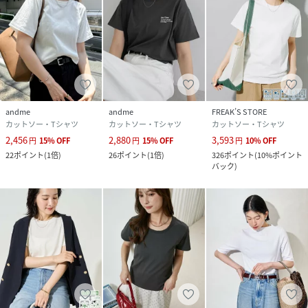
andme
andme
FREAK’S STORE
カットソー・Tシャツ
カットソー・Tシャツ
カットソー・Tシャツ
2,456
2,880
3,593
円
15
%
OFF
円
15
%
OFF
円
10
%
OFF
22
ポイント
(
1倍
)
26
ポイント
(
1倍
)
326
ポイント
(
10%ポイント
バック
)