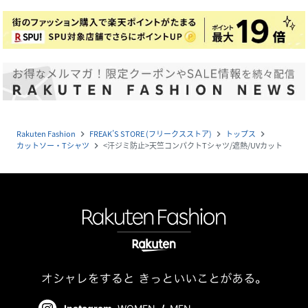
Rakuten Fashion
FREAK’S STORE (フリークスストア)
トップス
navigate_next
navigate_next
navigate_next
カットソー・Tシャツ
<汗ジミ防止>天竺コンパクトTシャツ/遮熱/UVカット
navigate_next