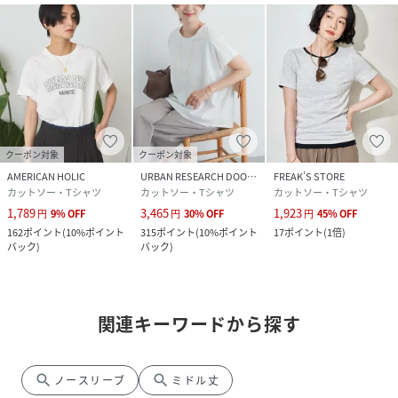
クーポン対象
クーポン対象
AMERICAN HOLIC
URBAN RESEARCH DOORS
FREAK’S STORE
カットソー・Tシャツ
カットソー・Tシャツ
カットソー・Tシャツ
1,789
3,465
1,923
円
9
%
OFF
円
30
%
OFF
円
45
%
OFF
162
ポイント
(
10%ポイント
315
ポイント
(
10%ポイント
17
ポイント
(
1倍
)
バック
)
バック
)
関連キーワードから探す
search
search
ノースリーブ
ミドル丈