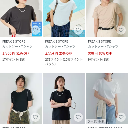
※掲載画像の商品の色味は、屋外や屋内の光の照射や角度に
より実物と色味が異なる場合がございます。また表示のサイ
ズ感と実物は若干異なる場合もございますので、予めご了承
FREAK’S STORE
FREAK’S STORE
FREAK’S STORE
ください。
カットソー・Tシャツ
カットソー・Tシャツ
カットソー・Tシャツ
1,955
2,994
998
円
51
%
OFF
円
25
%
OFF
円
80
%
OFF
※着用、お取り扱いの際は、商品についている品質表示とア
17
ポイント
(
1倍
)
272
ポイント
(
10%ポイント
9
ポイント
(
1倍
)
バック
)
テンションタグを必ずご確認下さい。
性別タイプ
レディース
原産国
カンボジア
素材
ポリエステル100%
クーポン対象
サイズ
S、M