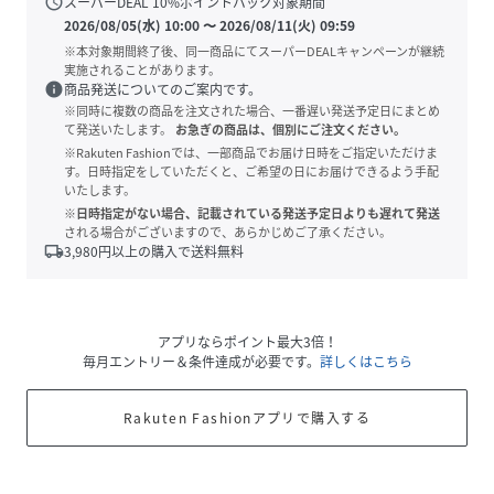
schedule
スーパーDEAL
10
%ポイントバック対象期間
2026/08/05(水) 10:00
〜
2026/08/11(火) 09:59
※本対象期間終了後、同一商品にてスーパーDEALキャンペーンが継続
実施されることがあります。
info
商品発送についてのご案内です。
※同時に複数の商品を注文された場合、一番遅い発送予定日にまとめ
て発送いたします。
お急ぎの商品は、個別にご注文ください。
※Rakuten Fashionでは、一部商品でお届け日時をご指定いただけま
す。日時指定をしていただくと、ご希望の日にお届けできるよう手配
いたします。
※日時指定がない場合、記載されている発送予定日よりも遅れて発送
される場合がございますので、あらかじめご了承ください。
local_shipping
3,980
円以上の購入で送料無料
アプリならポイント最大3倍！
毎月エントリー＆条件達成が必要です。
詳しくはこちら
Rakuten Fashionアプリで購入する