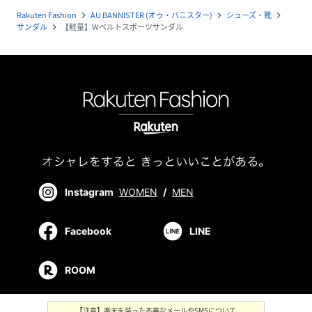
Rakuten Fashion
AU BANNISTER (オゥ・バニスター)
シューズ・靴
navigate_next
navigate_next
navigate_next
サンダル
【軽量】Wベルトスポーツサンダル
navigate_next
Instagram
WOMEN
/
MEN
Facebook
LINE
ROOM
【注意】楽天を装った不審なメールやSMSについて