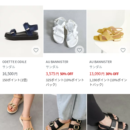
ODETTE E ODILE
AU BANNISTER
AU BANNISTER
サンダル
サンダル
サンダル
16,500
3,575
13,090
円
円
50
%
OFF
円
30
%
OFF
150
ポイント
(
1倍
)
325
ポイント
(
10%ポイント
1,190
ポイント
(
10%ポイン
バック
)
トバック
)