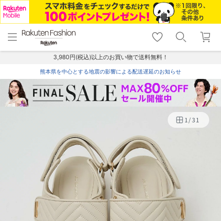
menu
home
search
favorite_border
shopping_cart
lock_outline
メニュー
トップ
検索
お気に入り
カート
ログイン
3,980円(税込)以上のお買い物で送料無料！
熊本県を中心とする地震の影響による配送遅延のお知らせ
1
/
31