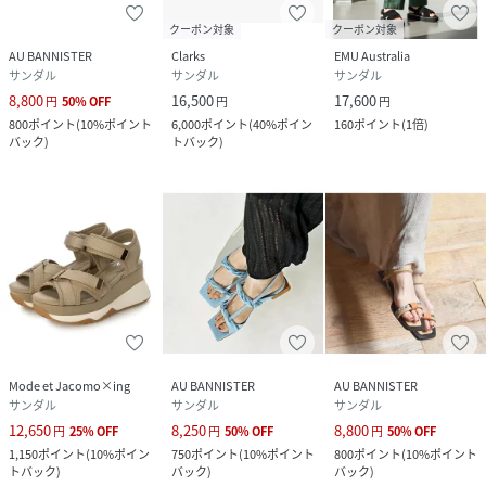
クーポン対象
クーポン対象
AU BANNISTER
Clarks
EMU Australia
サンダル
サンダル
サンダル
8,800
16,500
17,600
円
50
%
OFF
円
円
800
ポイント
(
10%ポイント
6,000
ポイント
(
40%ポイン
160
ポイント
(
1倍
)
バック
)
トバック
)
Mode et Jacomo×ing
AU BANNISTER
AU BANNISTER
サンダル
サンダル
サンダル
12,650
8,250
8,800
円
25
%
OFF
円
50
%
OFF
円
50
%
OFF
1,150
ポイント
(
10%ポイン
750
ポイント
(
10%ポイント
800
ポイント
(
10%ポイント
トバック
)
バック
)
バック
)