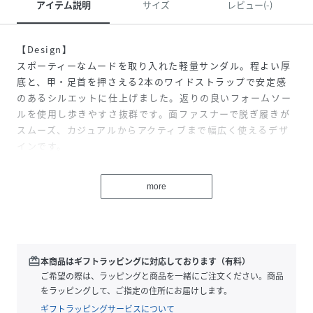
アイテム説明
サイズ
レビュー(-)
【Design】
スポーティーなムードを取り入れた軽量サンダル。程よい厚
底と、甲・足首を押さえる2本のワイドストラップで安定感
のあるシルエットに仕上げました。返りの良いフォームソー
ルを使用し歩きやすさ抜群です。面ファスナーで脱ぎ履きが
スムーズ、カジュアルからアクティブまで幅広く使えるデザ
インです。
【material】
more
表面はお手入れしやすい合成素材を中心に、キルティング調
やラフィア風のテクスチャーを展開。中敷きにはやわらかな
クッション材を採用し、足当たりを優しくサポートします。
軽量で衝撃吸収性の高いEVAソールを使用し、長時間歩行で
も疲れにくい設計です。
redeem
本商品はギフトラッピングに対応しております（有料）
ご希望の際は、ラッピングと商品を一緒にご注文ください。商品
【Point】
をラッピングして、ご指定の住所にお届けします。
面ファスナーでフィット感を自在に調整できるため、甲高・
ギフトラッピングサービスについて