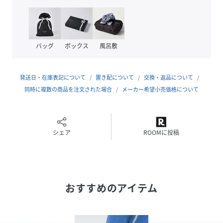
幅広の方も快適に着用可能。軽量ソールと厚めのクッション
で歩行時の負担を軽減し、グリップ溝入りのアウトソールが
安定した歩きをサポートします。ゴールドパーツのさりげな
い金具使いで、スポーティーさの中にも上品さをプラス。
バッグ
ボックス
風呂敷
【Styling】
夏素材のボトムやデニムでラフにまとめたり、ロングワンピ
発送日・在庫表記について
置き配について
交換・返品について
ースで程よい抜け感を出すのがおすすめ。ラフィア調はリゾ
同時に複数の商品を注文された場合
メーカー希望小売価格について
ートや休日のスタイルにフィットし、ブラックやベージュは
都会的なモノトーンコーデにも好相性。旅行や街歩きなど、
アクティブなシーンでも重宝する一足です。
シェア
ROOMに投稿
※一部撮影画像は、光の当たり具合で色味が違って見える場
合があります。商品の色味は白背景のスタジオ撮影画像をご
参照下さい。
※画像の商品はサンプルです。実際の商品と仕様、加工が若
おすすめのアイテム
干異なる場合があります。
※輸送中に傷が付くことを予防する為にソールに保護シート
が張られている商品がございます。保護シートが張られたま