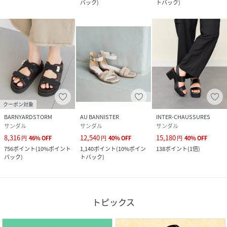
バック
)
トバック
)
クーポン対象
BARNYARDSTORM
AU BANNISTER
INTER-CHAUSSURES
サンダル
サンダル
サンダル
8,316
12,540
15,180
円
46
%
OFF
円
40
%
OFF
円
40
%
OFF
756
ポイント
(
10%ポイント
1,140
ポイント
(
10%ポイン
138
ポイント
(
1倍
)
バック
)
トバック
)
トピックス