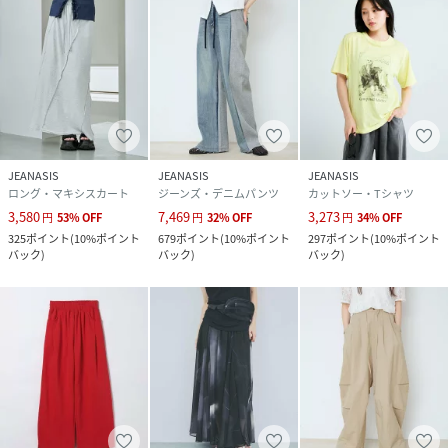
JEANASIS
JEANASIS
JEANASIS
ロング・マキシスカート
ジーンズ・デニムパンツ
カットソー・Tシャツ
3,580
7,469
3,273
円
53
%
OFF
円
32
%
OFF
円
34
%
OFF
325
ポイント
(
10%ポイント
679
ポイント
(
10%ポイント
297
ポイント
(
10%ポイント
バック
)
バック
)
バック
)