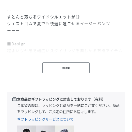
ーーー
すとんと落ちるワイドシルエットが◎
ウエストゴムで夏でも快適に過ごせるイージーパンツ
ーーー
■Design
程よいツヤ感で幅広いスタイリングを楽しめる万能アイテム
が登場♪
ベーシックカラーの無地と、JEANASISらしいニュアンス柄
more
の4色展開です。
ウエストゴムのイージー仕様で、脱ぎ穿きしやすく快適に過
ごせるところが◎
すとんと落ちるワイドシルエットで、見た目よりも涼しく着
用できます。
redeem
本商品はギフトラッピングに対応しております（有料）
ご希望の際は、ラッピングと商品を一緒にご注文ください。商品
■Material
をラッピングして、ご指定の住所にお届けします。
軽く、さらっとした肌当たりのポリエステル生地を使用。
ギフトラッピングサービスについて
程よいツヤが、イージーパンツでもラフになりすぎずスタイ
リングを楽しめます。