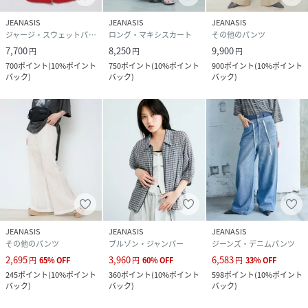
JEANASIS
JEANASIS
JEANASIS
ジャージ・スウェットパンツ
ロング・マキシスカート
その他のパンツ
7,700
8,250
9,900
円
円
円
700
ポイント
(
10%ポイント
750
ポイント
(
10%ポイント
900
ポイント
(
10%ポイント
バック
)
バック
)
バック
)
JEANASIS
JEANASIS
JEANASIS
その他のパンツ
ブルゾン・ジャンパー
ジーンズ・デニムパンツ
2,695
3,960
6,583
円
65
%
OFF
円
60
%
OFF
円
33
%
OFF
245
ポイント
(
10%ポイント
360
ポイント
(
10%ポイント
598
ポイント
(
10%ポイント
バック
)
バック
)
バック
)