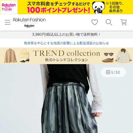
menu
home
search
favorite_border
shopping_cart
lock_outline
メニュー
トップ
検索
お気に入り
カート
ログイン
3,980円(税込)以上のお買い物で送料無料！
熊本県を中心とする地震の影響による配送遅延のお知らせ
1
/
32