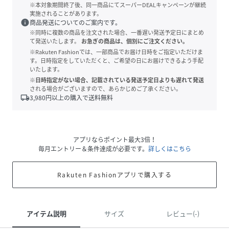
※本対象期間終了後、同一商品にてスーパーDEALキャンペーンが継続
実施されることがあります。
info
商品発送についてのご案内です。
※同時に複数の商品を注文された場合、一番遅い発送予定日にまとめ
て発送いたします。
お急ぎの商品は、個別にご注文ください。
※Rakuten Fashionでは、一部商品でお届け日時をご指定いただけま
す。日時指定をしていただくと、ご希望の日にお届けできるよう手配
いたします。
※日時指定がない場合、記載されている発送予定日よりも遅れて発送
される場合がございますので、あらかじめご了承ください。
local_shipping
3,980
円以上の購入で送料無料
アプリならポイント最大3倍！
毎月エントリー＆条件達成が必要です。
詳しくはこちら
Rakuten Fashionアプリで購入する
アイテム説明
サイズ
レビュー(-)