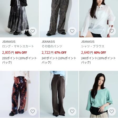
JEANASIS
JEANASIS
JEANASIS
ロング・マキシスカート
その他のパンツ
シャツ・ブラウス
2,805
2,722
2,640
円
66
%
OFF
円
67
%
OFF
円
60
%
OFF
255
ポイント
(
10%ポイント
247
ポイント
(
10%ポイント
240
ポイント
(
10%ポイント
バック
)
バック
)
バック
)