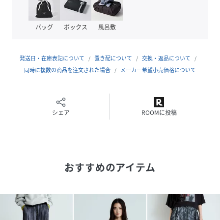
■Styling
バッグ
ボックス
風呂敷
コンパクトトップスと合わせた、今年らしいスタイリングが
オススメです。
オーバーサイズのウラケと合わせた、ルーズなスタイリング
発送日・在庫表記について
置き配について
交換・返品について
も◎
同時に複数の商品を注文された場合
メーカー希望小売価格について
性別タイプ
レディース
シェア
ROOMに投稿
素材
ポリエステル100%
サイズ
FREE、S(FREE-5cm)
品番
RR6814_674791
おすすめのアイテム
(
674791-19-09 RR6814
)