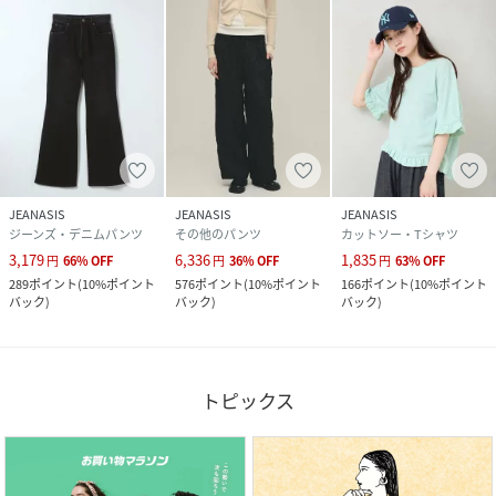
JEANASIS
JEANASIS
JEANASIS
ジーンズ・デニムパンツ
その他のパンツ
カットソー・Tシャツ
3,179
6,336
1,835
円
66
%
OFF
円
36
%
OFF
円
63
%
OFF
289
ポイント
(
10%ポイント
576
ポイント
(
10%ポイント
166
ポイント
(
10%ポイント
バック
)
バック
)
バック
)
トピックス