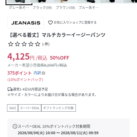
グレー系その他(19)
ブラック(09)
ブラウン(58)
ブルー系その他(85)
favorite_border
お気に入りショップに登録する
【選べる着丈】マルチカラーイージーパンツ
star_border
star_border
star_border
star_border
star_border
(
-
件
)
4,125
円 /税込
50
%OFF
メーカー希望小売価格
8,250
円 /税込
375
ポイント
内訳
10%ポイントバック
local_shipping
通常1-4日以内発送予定
※サイズ・カラーによりお届け日が異なる場合があります。
SALE
スーパーDEAL
ギフトラッピング対象
schedule
スーパーDEAL
10
%ポイントバック対象期間
2026/08/04(火) 10:00
〜
2026/08/11(火) 09:59