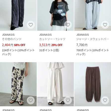
JEANASIS
JEANASIS
JEANASIS
その他のパンツ
カットソー・Tシャツ
ジャージ・スウェットパンツ
2,464
3,513
7,700
円
68
%
OFF
円
29
%
OFF
円
224
ポイント
(
10%ポイント
31
ポイント
(
1倍
)
700
ポイント
(
10%ポイント
バック
)
バック
)
JEANASIS
JEANASIS
JEANASIS