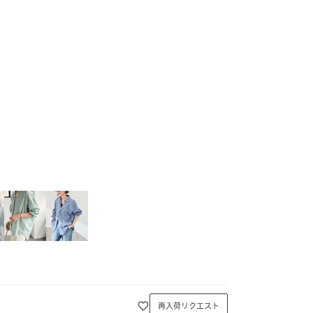
favorite_border
再入荷リクエスト