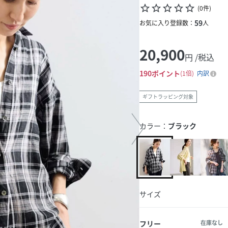
star_border
star_border
star_border
star_border
star_border
(
0
件
)
59
お気に入り登録数：
人
20,900
円 /税込
190
ポイント
1倍
内訳
ギフトラッピング対象
カラー：
ブラック
サイズ
フリー
在庫なし