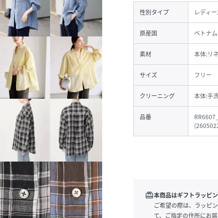
性別タイプ
レディー
原産国
ベトナム
素材
本体:リネ
サイズ
フリー
クリーニング
本体:手
品番
RR6607
(
260502
redeem
本商品はギフトラッピン
ご希望の際は、ラッピン
て、ご指定の住所にお届