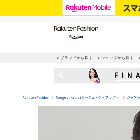
ブランドから探す
ショップから探す
navigate_before
Rakuten Fashion
Rouge vif la cle (ルージュ・ヴィフ ラクレ)
ジャケ
navigate_next
navigate_next