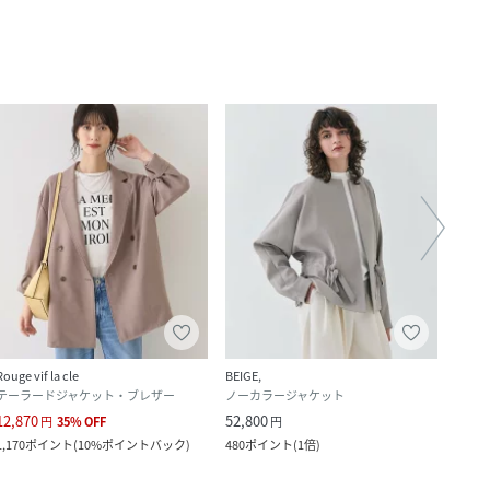
Rouge vif la cle
BEIGE,
Rouge 
テーラードジャケット・ブレザー
ノーカラージャケット
テー
12,870
52,800
15,0
円
35
%
OFF
円
1,170
ポイント
(
10%ポイントバック
)
480
ポイント
(
1倍
)
1,365