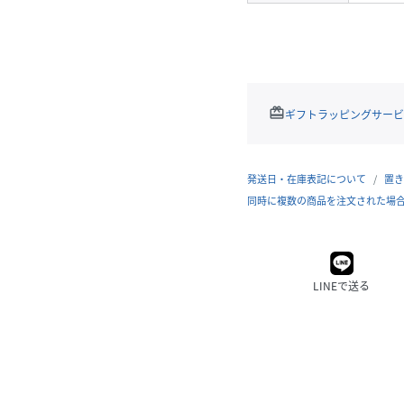
redeem
ギフトラッピングサービ
発送日・在庫表記について
置き
同時に複数の商品を注文された場
LINEで送る