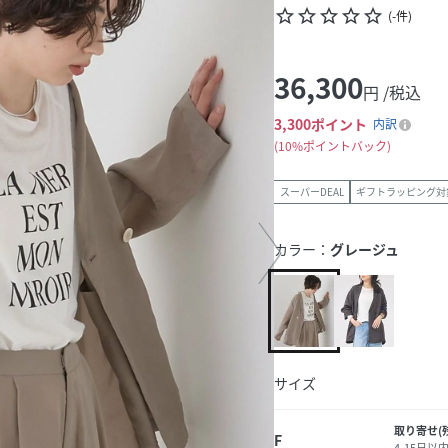
star_border
star_border
star_border
star_border
star_border
(
-
件
)
36,300
円 /税込
3,300
ポイント
内訳
10%ポイントバック
スーパーDEAL
ギフトラッピング対
カラー：
グレージュ
サイズ
取り寄せ(
F
4-15日以