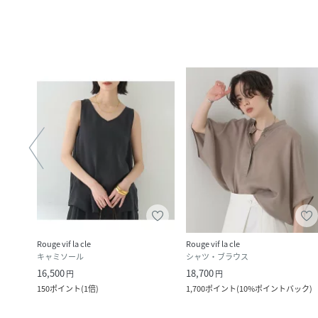
OWS
Rouge vif la cle
Rouge vif la cle
ー
キャミソール
シャツ・ブラウス
16,500
18,700
円
円
150
ポイント
(
1倍
)
1,700
ポイント
(
10%ポイントバック
)