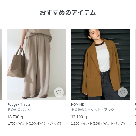
おすすめのアイテム
Rouge vif la cle
NOMINE
その他のパンツ
その他のジャケット・アウター
18,700
12,100
円
円
1,700
ポイント
(
10%ポイントバック
)
1,100
ポイント
(
10%ポイントバック
)