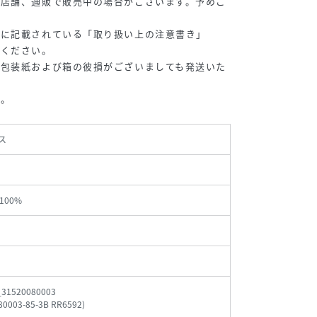
の店舗、通販で販売中の場合がございます。予めご
等に記載されている「取り扱い上の注意書き」
認ください。
、包装紙および箱の彼損がございましても発送いた
 / F
164cm / F
162cm / F
160cm / F
い。
ス
100%
_31520080003
80003-85-3B RR6592
)