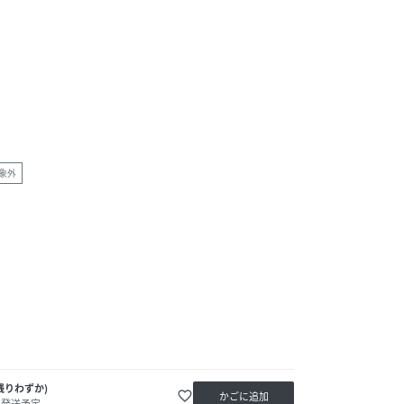
象外
残りわずか)
favorite_border
かごに追加
内発送予定