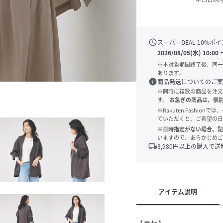
schedule
スーパーDEAL
10
%ポイ
2026/08/05(水) 10:00
※本対象期間終了後、同一
あります。
info
商品発送についてのご案
※同時に複数の商品を注文
す。
お急ぎの商品は、個
※Rakuten Fashi
ていただくと、ご希望の日
※日時指定がない場合、記
いますので、あらかじめご
local_shipping
3,980
円以上の購入で送
アイテム説明