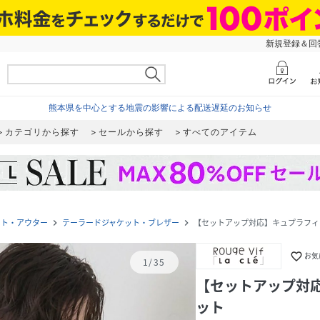
新規登録＆回答
熊本県を中心とする地震の影響による配送遅延のお知らせ
カテゴリから探す
セールから探す
すべてのアイテム
ット・アウター
テーラードジャケット・ブレザー
【セットアップ対応】キュプラフィ
navigate_next
navigate_next
favorite_border
お気
1
/
35
【セットアップ対
ット