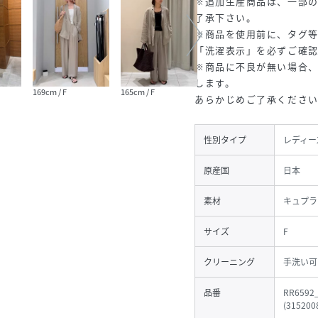
※追加生産商品は、一部
了承下さい。
※商品を使用前に、タグ
「洗濯表示」を必ずご確
※商品に不良が無い場合
します。
169cm / F
165cm / F
163cm / F
165cm
あらかじめご了承くださ
性別タイプ
レディー
原産国
日本
素材
キュプラ
サイズ
F
クリーニング
手洗い可
品番
RR6592
(
315200