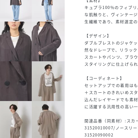
【素材】
キュプラ100％のフィブ
な肌触りと、ヴィンテー
生繊維であり、素材選定の
【デザイン】
ダブルブレストのジャケ
然なドレープで、リラック
スカートやパンツ、ブラ
スタイリングに仕上げられ
【コーディネート】
セットアップでの着用は
＋スカートのきれいめス
込んだレイヤードでも素
に活躍する汎用性の高い一
関連品番（同素材）:スカート3
31520010007/ノースリ
31520090002