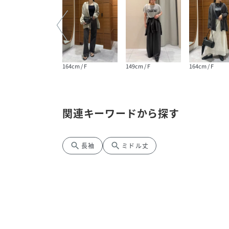
153cm / F
164cm / F
149cm / F
164cm / F
関連キーワードから探す
search
search
長袖
ミドル丈