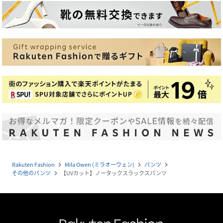
Rakuten Fashion
Mila Owen (ミラオーウェン)
パンツ
navigate_next
navigate_next
navigate_next
その他のパンツ
【UVカット】ノータックスラックスパンツ
navigate_next