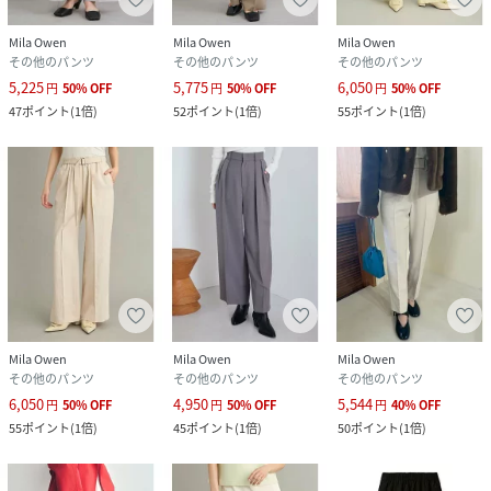
素材
表地:ポリエステル100%/裏地:ポリエステル
100%
Mila Owen
Mila Owen
Mila Owen
その他のパンツ
その他のパンツ
その他のパンツ
サイズ
00[69]、0[00]、1[01]
5,225
5,775
6,050
円
50
%
OFF
円
50
%
OFF
円
50
%
OFF
47
ポイント
(
1倍
)
52
ポイント
(
1倍
)
55
ポイント
(
1倍
)
品番
RR5547_09WFP261140
(
09WFP261140-L1-4u RR5547
)
Mila Owen
Mila Owen
Mila Owen
その他のパンツ
その他のパンツ
その他のパンツ
6,050
4,950
5,544
円
50
%
OFF
円
50
%
OFF
円
40
%
OFF
55
ポイント
(
1倍
)
45
ポイント
(
1倍
)
50
ポイント
(
1倍
)