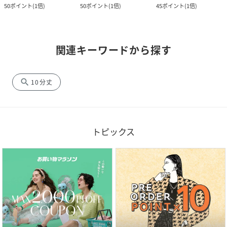
50
ポイント
(
1倍
)
50
ポイント
(
1倍
)
45
ポイント
(
1倍
)
関連キーワードから探す
search
10分丈
トピックス