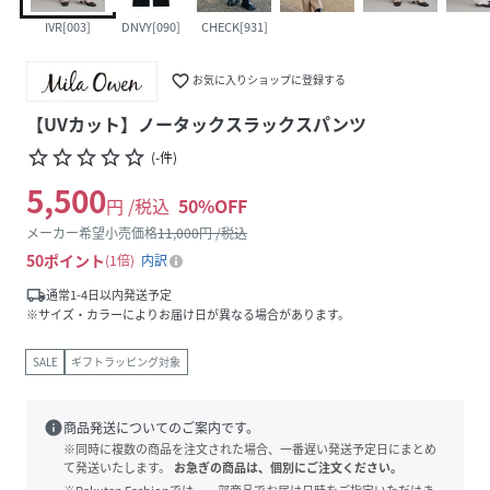
IVR[003]
DNVY[090]
CHECK[931]
favorite_border
お気に入りショップに登録する
【UVカット】ノータックスラックスパンツ
star_border
star_border
star_border
star_border
star_border
(
-
件
)
5,500
円 /税込
50
%OFF
メーカー希望小売価格
11,000
円 /税込
50
ポイント
1倍
内訳
local_shipping
通常1-4日以内発送予定
※サイズ・カラーによりお届け日が異なる場合があります。
SALE
ギフトラッピング対象
info
商品発送についてのご案内です。
※同時に複数の商品を注文された場合、一番遅い発送予定日にまとめ
て発送いたします。
お急ぎの商品は、個別にご注文ください。