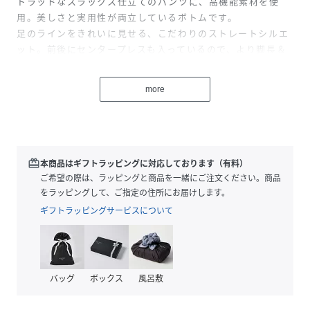
トラッドなスラックス仕立てのパンツに、高機能素材を使
用。美しさと実用性が両立しているボトムです。
足のラインをきれいに見せる、こだわりのストレートシルエ
ット。前後にセンタープレスも入っているので、より脚長＆
美脚が叶います。
裏地付きなので、透けを気にならず穿けて、穿き心地の良さ
more
にも配慮。
同じ素材・同じ色で展開している、UVカット金釦ハーフスリ
ーブJK（09WFJ261133）とのセットアップもおすすめで
す。
redeem
本商品はギフトラッピングに対応しております（有料）
【Fabric】
ご希望の際は、ラッピングと商品を一緒にご注文ください。商品
スーツ見えするきれいめの質感で、UVカット機能とイージー
をラッピングして、ご指定の住所にお届けします。
ケアがうれしい素材。シワになりにくく手入れもしやすいテ
ギフトラッピングサービスについて
キスタイルです。
カラーは3色をご用意。上品で優しいムードの＜IVR＞、紺ブ
レ風スタイルをアップデートした＜DNVY＞、トラッドなグ
レンチェックが春に新鮮な＜CHECK＞で展開しています。
バッグ
ボックス
風呂敷
【本体】