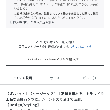
※Rakuten Fashionでは、一部商品でお届け日時をご指定いただけま
す。日時指定をしていただくと、ご希望の日にお届けできるよう手配
いたします。
※日時指定がない場合、記載されている発送予定日よりも遅れて発送
される場合がございますので、あらかじめご了承ください。
local_shipping
3,980
円以上の購入で送料無料
アプリならポイント最大3倍！
毎月エントリー＆条件達成が必要です。
詳しくはこちら
Rakuten Fashionアプリで購入する
アイテム説明
サイズ
レビュー(-)
【UVカット】【イージーケア】【高機能素材を、トラッドで
上品な美脚パンツに。シーンレスで夏まで活躍】
【Design/Styling】