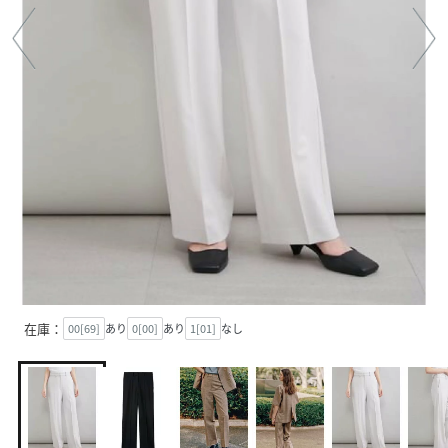
在庫：
00[69]
あり
0[00]
あり
1[01]
なし