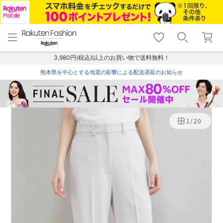
menu
home
search
favorite_border
shopping_cart
lock_outline
メニュー
トップ
検索
お気に入り
カート
ログイン
3,980円(税込)以上のお買い物で送料無料！
熊本県を中心とする地震の影響による配送遅延のお知らせ
1
/
20