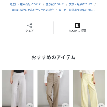
透け感：なし
発送日・在庫表記について
置き配について
交換・返品について
裏地：なし
同時に複数の商品を注文された場合
メーカー希望小売価格について
伸縮性：なし
生地の厚さ：薄い
シェア
ROOMに投稿
※照明の関係により、実際よりも色味が違って見える場合が
あります。
またパソコン・スマートフォンなどの環境により、若干製品
と画像のカラーが異なる場合もございます。予めご了承くだ
おすすめのアイテム
さい。
商品の色味は、商品単品画像をご参照下さい。
※商品画像はサンプルのため、色味やサイズ等の仕様に変更
がある場合がございますので、予めご了承ください。
性別タイプ
レディース
原産国
カンボジア