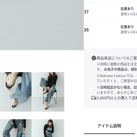
在庫あり
37
通常3-6
在庫あり
38
通常3-6
info
商品発送についてのご案
※同時に複数の商品を注文
す。
お急ぎの商品は、個
※Rakuten Fashi
ていただくと、ご希望の日
※日時指定がない場合、記
いますので、あらかじめご
local_shipping
3,980
円以上の購入で送
他
アイテム説明