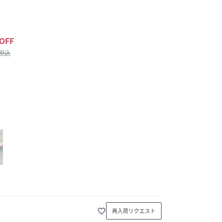
OFF
/税込
favorite_border
再入荷リクエスト