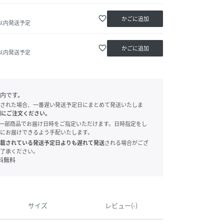
favorite_border
かごに追加
日以内発送予定
favorite_border
かごに追加
日以内発送予定
内です。
された場合、一番遅い発送予定日にまとめて発送いたしま
別にご注文ください。
onでは、一部商品でお届け日時をご指定いただけます。日時指定をし
にお届けできるよう手配いたします。
載されている発送予定日よりも遅れて発送
される場合がござ
了承ください。
料無料
サイズ
レビュー(-)