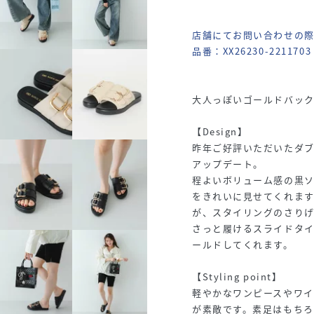
店舗にてお問い合わせの
品番：XX26230-2211703
大人っぽいゴールドバッ
【Design】
昨年ご好評いただいたダ
アップデート。
程よいボリューム感の黒
をきれいに見せてくれま
が、スタイリングのさり
さっと履けるスライドタ
ールドしてくれます。
【Styling point】
軽やかなワンピースやワ
が素敵です。素足はもち