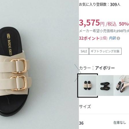
309
お気に入り登録数：
人
3,575
円 /税込
50
%
メーカー希望小売価格
7,150
円 
32
ポイント
1倍
内訳
SALE
ギフトラッピング対象
カラー：
アイボリー
サイズ
36
在庫なし