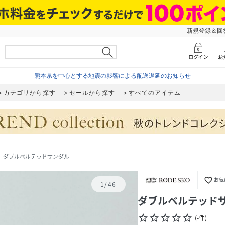
新規登録＆回答
熊本県を中心とする地震の影響による配送遅延のお知らせ
カテゴリから探す
セールから探す
すべてのアイテム
ダブルベルテッドサンダル
next
favorite_border
お気
1
/
46
ダブルベルテッド
star_border
star_border
star_border
star_border
star_border
(
-
件
)