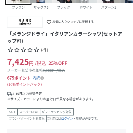
ブラウン
サックス5
ブラック
ホワイト
パターン1
favorite_border
お気に入りショップに登録する
「メランジドライ」イタリアンカラーシャツ(セットア
ップ可)
star_border
star_border
star_border
star_border
star_border
(
-
件
)
7,425
円 /税込
25
%OFF
メーカー希望小売価格
9,900
円 /税込
675
ポイント
内訳
10%ポイントバック
local_shipping
4-15日以内発送予定
※サイズ・カラーによりお届け日が異なる場合があります。
SALE
スーパーDEAL
ギフトラッピング対象
ブランドクーポン対象商品
ご利用には
ログイン
・獲得が必要です。