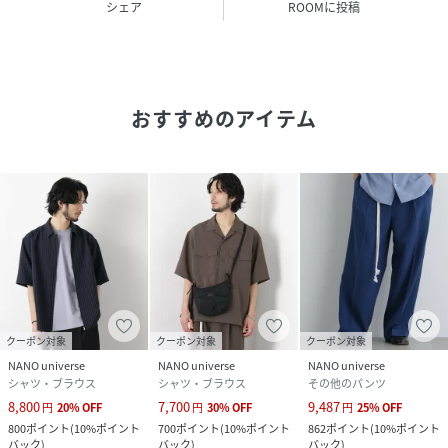
【メランジドライ】
シェア
ROOMに投稿
イージーケアで扱いやすく、ドライタッチでさらっとした肌
触りが夏に最適な機能性素材。
・しわになりにくい
・ノンアイロン
おすすめのアイテム
・マシンウォッシャブル
・クイックドライ
・ナチュラルストレッチ
■カラー展開
・ブラックとブラウン、パターン1と新色のサックス、ホワイ
トの5色展開
パターン1：ネイビーストライプ
■コーディネート
クーポン対象
クーポン対象
クーポン対象
・白Tシャツの上に羽織って大人の夏レイヤードが◎
NANO universe
NANO universe
NANO universe
・足元にはローファーやレザーサンダルを合わせる都会的な
シャツ・ブラウス
シャツ・ブラウス
その他のパンツ
着こなしがおすすめ
8,800
7,700
9,487
円
20
%
OFF
円
30
%
OFF
円
25
%
OFF
・以下同素材のショーツ/スラックスと合わせるセットアップ
800
ポイント
(
10%ポイント
700
ポイント
(
10%ポイント
862
ポイント
(
10%ポイント
コーデが今夏叶えたい着こなし
バック
)
バック
)
バック
)