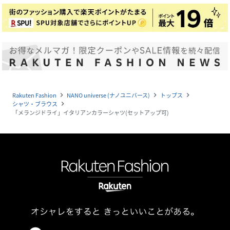
Rakuten Fashion
NANO universe (ナノユニバース)
トップス
navigate_next
navigate_next
navigate_next
シャツ・ブラウス
navigate_next
「メランジドライ」イタリアンカラーシャツ(セットアップ可)