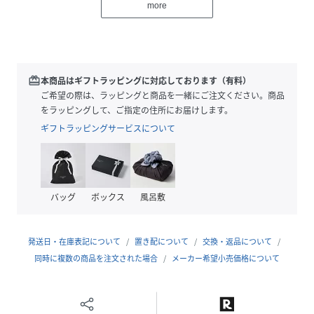
more
ナノ・ユニバースが長引く夏を楽しむためにお送りする、メ
ランジドライシリーズから登場。
■デザイン
・素材の表情を活かした半袖シャツ
redeem
本商品はギフトラッピングに対応しております（有料）
・着回ししやすいミニマル設計
ご希望の際は、ラッピングと商品を一緒にご注文ください。商品
・夏にはシャツで、春秋には羽織として活躍
をラッピングして、ご指定の住所にお届けします。
・大人のシャツスタイルを作るイタリアンカラー
ギフトラッピングサービスについて
・薄手でも落ち感が出るため、ルーズでもだらしなく見えに
くい仕様
■素材
バッグ
ボックス
風呂敷
・ポリエステルを採用
・TT糸でムラ感を出し、ナチュラルさを表現
・薄手ながらコシがあり、軽さとしなやかさのバランスが良
発送日・在庫表記について
置き配について
交換・返品について
い仕様
同時に複数の商品を注文された場合
メーカー希望小売価格について
・さらっとしたドライタッチが夏にうれしいポイント
・洗濯機使用可