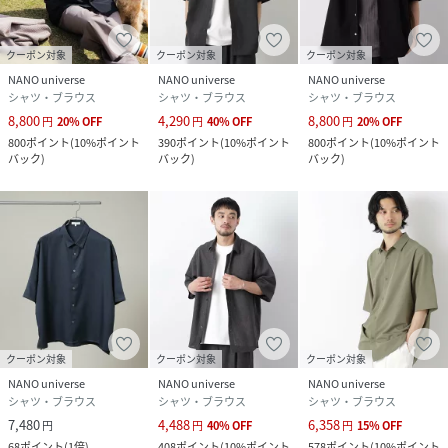
都合上、お届け予定時期が前後する場合もございますので、
予めご了承下さい。
※光の当たり具合や撮影環境により色味が異なる場合がござ
クーポン対象
クーポン対象
クーポン対象
います。正しい色味はスタジオ画像の色味をご参照くださ
NANO universe
NANO universe
NANO universe
シャツ・ブラウス
シャツ・ブラウス
シャツ・ブラウス
い。
8,800
4,290
8,800
円
20
%
OFF
円
40
%
OFF
円
20
%
OFF
800
ポイント
(
10%ポイント
390
ポイント
(
10%ポイント
800
ポイント
(
10%ポイント
◆お気に入り登録でアイテム情報をゲット◆
バック
)
バック
)
バック
)
気になるアイテムをお気に入り登録して、あなただけの欲し
いものリストを作成！
いち早く特典情報をゲットして、お買い物をよりお楽しみく
ださい。
【ブラック/ブラウン/パターン1】model: 181cm B:75
W:73 H:90 着用サイズ: LARGE 【サックス/ホワイト】
model: 180cm B:89 W:70 H:91 着用サイズ: LA
クーポン対象
クーポン対象
クーポン対象
NANO universe
NANO universe
NANO universe
性別タイプ
メンズ
シャツ・ブラウス
シャツ・ブラウス
シャツ・ブラウス
7,480
4,488
6,358
円
円
40
%
OFF
円
15
%
OFF
原産国
中国製
68
ポイント
(
1倍
)
408
ポイント
(
10%ポイント
578
ポイント
(
10%ポイント