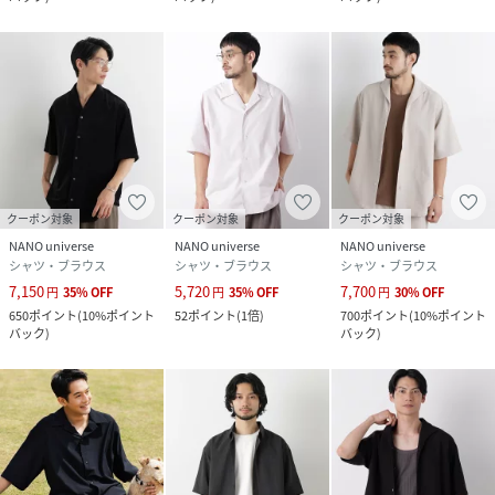
6686128204 「メランジドライ」バギーイージーハーフシ
ョーツ
6686127217 「メランジドライ」ワイドスラックス
■サイズ感
・程よくゆとりのあるリラックスバランス
・体のラインを拾いにくいサイズ感
クーポン対象
クーポン対象
クーポン対象
■取扱方法
NANO universe
NANO universe
NANO universe
ネットを使用してください。形をととのえてから干して下さ
シャツ・ブラウス
シャツ・ブラウス
シャツ・ブラウス
い。濡れたままの放置や、長時間の浸漬はしないで下さい。
7,150
5,720
7,700
円
35
%
OFF
円
35
%
OFF
円
30
%
OFF
あて布を使用してください。
650
ポイント
(
10%ポイント
52
ポイント
(
1倍
)
700
ポイント
(
10%ポイント
バック
)
バック
)
【素材】
ブラック、ブラウン、サックス：ポリエステル100%
パターン1、ホワイト：ポリエステル98% レーヨン2%
※サンプルにて撮影、採寸を行う為、実際にお届けする商品
と仕様やサイズが異なる場合がございます。予約時は生産の