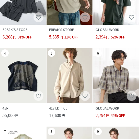
FREAK’S STORE
FREAK’S STORE
GLOBAL WORK
6,208
5,335
2,394
円
31
%
OFF
円
11
%
OFF
円
52
%
OFF
4
5
6
45R
417 EDIFICE
GLOBAL WORK
55,000
17,600
2,794
円
円
円
44
%
OFF
7
8
9