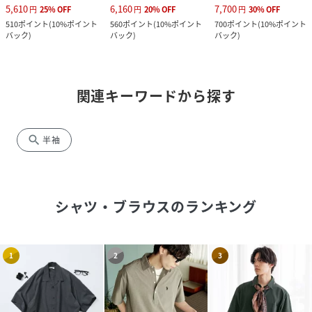
5,610
6,160
7,700
円
25
%
OFF
円
20
%
OFF
円
30
%
OFF
510
ポイント
(
10%ポイント
560
ポイント
(
10%ポイント
700
ポイント
(
10%ポイント
バック
)
バック
)
バック
)
関連キーワードから探す
search
半袖
シャツ・ブラウス
のランキング
1
2
3