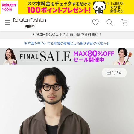
menu
home
search
favorite_border
shopping_cart
lock_outline
メニュー
トップ
検索
お気に入り
カート
ログイン
3,980円(税込)以上のお買い物で送料無料！
熊本県を中心とする地震の影響による配送遅延のお知らせ
1
/
54