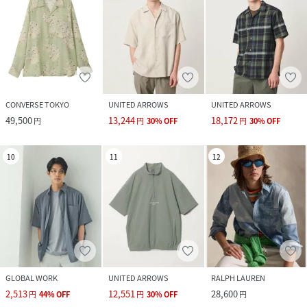
CONVERSE TOKYO
UNITED ARROWS
UNITED ARROWS
49,500
13,244
18,172
円
円
30
%
OFF
円
30
%
OFF
10
11
12
GLOBAL WORK
UNITED ARROWS
RALPH LAUREN
2,513
12,551
28,600
円
44
%
OFF
円
30
%
OFF
円