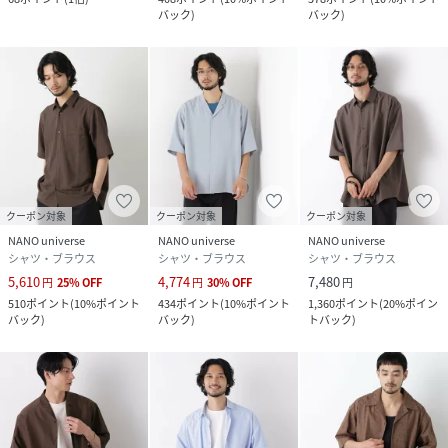
バック
)
バック
)
素材
組成はコメント内をご確認ください
サイズ
Ｍ、Ｌ
クリーニング
洗濯機可、ドライクリーニング
品番
RR5172_668
(
668-6121206-115-20 RR5172
)
クーポン対象
クーポン対象
クーポン対象
NANO universe
NANO universe
NANO universe
シャツ・ブラウス
シャツ・ブラウス
シャツ・ブラウス
5,610
4,774
7,480
円
25
%
OFF
円
30
%
OFF
円
510
ポイント
(
10%ポイント
434
ポイント
(
10%ポイント
1,360
ポイント
(
20%ポイン
バック
)
バック
)
トバック
)