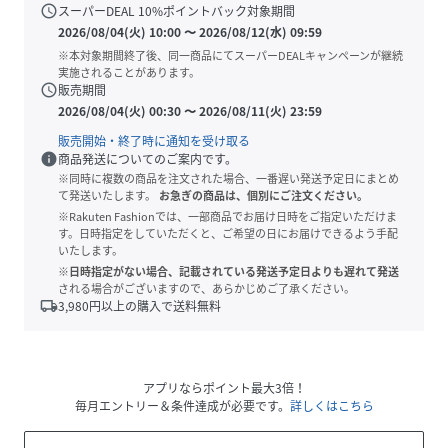
schedule
スーパーDEAL
10
%ポイントバック対象期間
2026/08/04(火) 10:00
〜
2026/08/12(水) 09:59
※本対象期間終了後、同一商品にてスーパーDEALキャンペーンが継続
実施されることがあります。
schedule
販売期間
2026/08/04(火) 00:30
〜
2026/08/11(火) 23:59
販売開始・終了時に通知を受け取る
info
商品発送についてのご案内です。
※同時に複数の商品を注文された場合、一番遅い発送予定日にまとめ
て発送いたします。
お急ぎの商品は、個別にご注文ください。
※Rakuten Fashionでは、一部商品でお届け日時をご指定いただけま
す。日時指定をしていただくと、ご希望の日にお届けできるよう手配
いたします。
※日時指定がない場合、記載されている発送予定日よりも遅れて発送
される場合がございますので、あらかじめご了承ください。
local_shipping
3,980
円以上の購入で送料無料
アプリならポイント最大3倍！
毎月エントリー＆条件達成が必要です。
詳しくはこちら