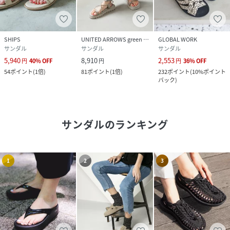
SHIPS
UNITED ARROWS green label relaxing
GLOBAL WORK
サンダル
サンダル
サンダル
5,940
8,910
2,553
円
40
%
OFF
円
円
36
%
OFF
54
ポイント
(
1倍
)
81
ポイント
(
1倍
)
232
ポイント
(
10%ポイント
バック
)
サンダル
のランキング
1
2
3