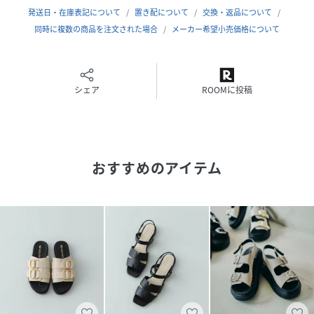
発送日・在庫表記について
置き配について
交換・返品について
【2026 Spring/Summer】【26SS】
同時に複数の商品を注文された場合
メーカー希望小売価格について
※サイズ詳細は、当社が独自で計測したサイズです。予めご
了承ください。
シェア
ROOMに投稿
※靴箱破損につきましては、商品に不良が無い場合に限り出
荷させていただいております。予めご了承ください。
重量(片足) : 約230g
おすすめのアイテム
※商品画像は、光の当たり具合やパソコンなどの閲覧環境に
より、実際の色味と異なって見える場合がございます。予め
ご了承ください。
※商品の色味の目安は、商品単体の画像をご参照ください。
▼お気に入り登録のおすすめ▼
お気に入り登録された商品は、マイページにて現在の価格情
報や在庫状況の確認が可能です。