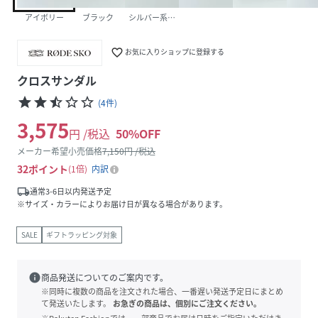
アイボリー
ブラック
シルバー系その他
favorite_border
お気に入りショップに登録する
クロスサンダル
star
star
star_half
star_border
star_border
(
4
件
)
3,575
円 /税込
50
%OFF
メーカー希望小売価格
7,150
円 /税込
32
ポイント
1倍
内訳
local_shipping
通常3-6日以内発送予定
※サイズ・カラーによりお届け日が異なる場合があります。
SALE
ギフトラッピング対象
info
商品発送についてのご案内です。
※同時に複数の商品を注文された場合、一番遅い発送予定日にまとめ
て発送いたします。
お急ぎの商品は、個別にご注文ください。