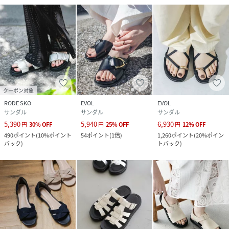
クーポン対象
RODE SKO
EVOL
EVOL
サンダル
サンダル
サンダル
5,390
5,940
6,930
円
30
%
OFF
円
25
%
OFF
円
12
%
OFF
490
ポイント
(
10%ポイント
54
ポイント
(
1倍
)
1,260
ポイント
(
20%ポイン
バック
)
トバック
)