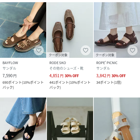
クーポン対象
クーポン対象
BAYFLOW
RODE SKO
ROPE' PICNIC
サンダル
その他のシューズ・靴
サンダル
7,590
4,851
3,842
円
円
30
%
OFF
円
30
%
OFF
690
ポイント
(
10%ポイント
441
ポイント
(
10%ポイント
34
ポイント
(
1倍
)
バック
)
バック
)