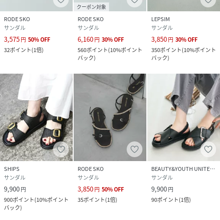
お買い物リストの管理にぜひご利用ください。
クーポン対象
RODE SKO
RODE SKO
LEPSIM
サンダル
サンダル
サンダル
性別タイプ
レディース
3,575
6,160
3,850
円
50
%
OFF
円
30
%
OFF
円
30
%
OFF
32
ポイント
(
1倍
)
560
ポイント
(
10%ポイント
350
ポイント
(
10%ポイント
原産国
中国
バック
)
バック
)
素材
アッパー :
合成皮革ソール :
合成底
サイズ
36、37、38
品番
RR5170_XX26230
(
XX26230-2211702-1W-1z RR5170
)
SHIPS
RODE SKO
BEAUTY&YOUTH UNITED ARROWS
サンダル
サンダル
サンダル
9,900
3,850
9,900
円
円
50
%
OFF
円
900
ポイント
(
10%ポイント
35
ポイント
(
1倍
)
90
ポイント
(
1倍
)
バック
)