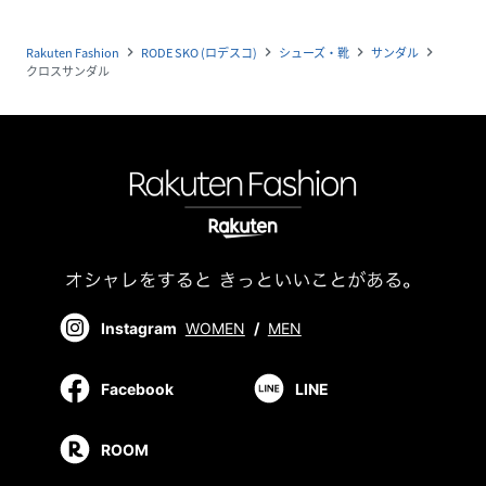
Rakuten Fashion
RODE SKO (ロデスコ)
シューズ・靴
サンダル
navigate_next
navigate_next
navigate_next
navigate_next
クロスサンダル
Instagram
WOMEN
/
MEN
Facebook
LINE
ROOM