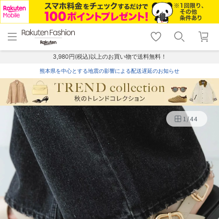
menu
home
search
favorite_border
shopping_cart
lock_outline
メニュー
トップ
検索
お気に入り
カート
ログイン
3,980円(税込)以上のお買い物で送料無料！
熊本県を中心とする地震の影響による配送遅延のお知らせ
1
/
44