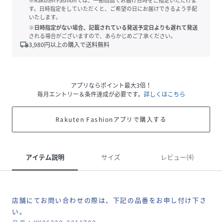
※Rakuten Fashionでは、一部商品でお届け日時をご指定いただけま
す。日時指定をしていただくと、ご希望の日にお届けできるよう手配
いたします。
※日時指定がない場合、記載されている発送予定日よりも遅れて発送
される場合がございますので、あらかじめご了承ください。
local_shipping
3,980
円以上の購入で送料無料
アプリならポイント最大3倍！
毎月エントリー＆条件達成が必要です。
詳しくはこちら
Rakuten Fashionアプリで購入する
アイテム説明
サイズ
レビュー(4)
店舗にてお問い合わせの際は、下記の品番をお申し付け下さ
い。