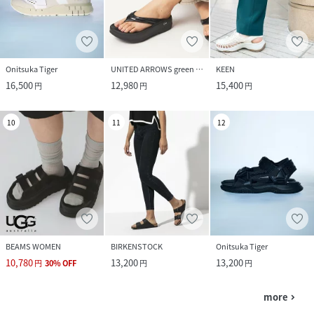
Onitsuka Tiger
UNITED ARROWS green label relaxing
KEEN
16,500
12,980
15,400
円
円
円
10
11
12
BEAMS WOMEN
BIRKENSTOCK
Onitsuka Tiger
10,780
13,200
13,200
円
30
%
OFF
円
円
more
navigate_next