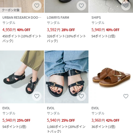
クーポン対象
URBAN RESEARCH DOORS
LOWRYS FARM
SHIPS
サンダル
サンダル
サンダル
4,950
3,592
5,940
円
40
%
OFF
円
28
%
OFF
円
40
%
OFF
450
ポイント
(
10%ポイント
326
ポイント
(
10%ポイント
54
ポイント
(
1倍
)
バック
)
バック
)
EVOL
EVOL
EVOL
サンダル
サンダル
サンダル
5,940
5,940
3,960
円
25
%
OFF
円
25
%
OFF
円
42
%
OFF
54
ポイント
(
1倍
)
1,080
ポイント
(
20%ポイン
36
ポイント
(
1倍
)
トバック
)