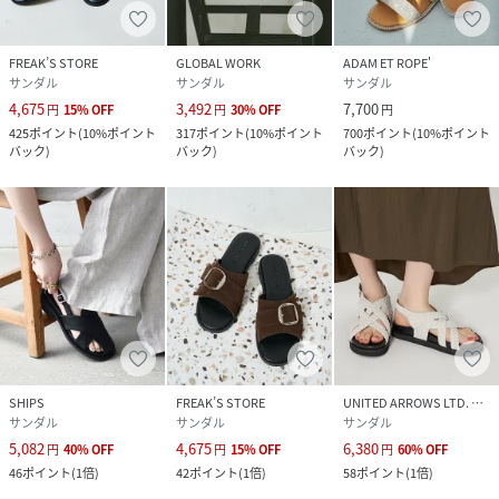
FREAK’S STORE
GLOBAL WORK
ADAM ET ROPE'
サンダル
サンダル
サンダル
4,675
3,492
7,700
円
15
%
OFF
円
30
%
OFF
円
425
ポイント
(
10%ポイント
317
ポイント
(
10%ポイント
700
ポイント
(
10%ポイント
バック
)
バック
)
バック
)
SHIPS
FREAK’S STORE
UNITED ARROWS LTD. OUTLET
サンダル
サンダル
サンダル
5,082
4,675
6,380
円
40
%
OFF
円
15
%
OFF
円
60
%
OFF
46
ポイント
(
1倍
)
42
ポイント
(
1倍
)
58
ポイント
(
1倍
)