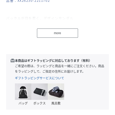
品番：XX26230-2211702
バックルが目を惹く、デザインサンダル
【Design】
more
昨年人気だったダブルベルテッドシリーズを、今年はよりモ
ダンで洗練された印象にアップデートしました。
程よいボリューム感のある黒のソールが、全体を引き締めて
くれます。甲をしっかりホールドする太めのクロスベルト
と、かかとのストラップで安定感のある履き心地です。
redeem
本商品はギフトラッピングに対応しております（有料）
存在感のあるゴールドのバックルが、スタイリングのさりげ
ご希望の際は、ラッピングと商品を一緒にご注文ください。商品
ないアクセントに。
をラッピングして、ご指定の住所にお届けします。
ギフトラッピングサービスについて
【Styling point】
シンプルなTシャツにデニムといったカジュアルなスタイル
はもちろん、きれいめのワンピースや、落ち感のあるパンツ
と合わせたハンサムな着こなしも素敵です。
バッグ
ボックス
風呂敷
足元にメタリックの輝きをプラスするだけで、いつものコー
ディネートがぐっと洗練された印象に仕上がります。