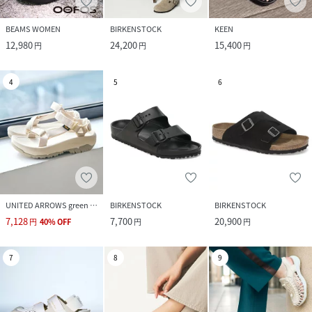
BEAMS WOMEN
BIRKENSTOCK
KEEN
12,980
24,200
15,400
円
円
円
4
5
6
UNITED ARROWS green label relaxing
BIRKENSTOCK
BIRKENSTOCK
7,128
7,700
20,900
円
40
%
OFF
円
円
7
8
9