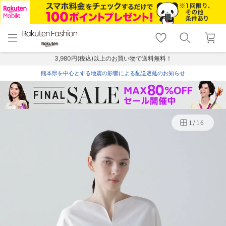
menu
home
search
favorite_border
shopping_cart
lock_outline
メニュー
トップ
検索
お気に入り
カート
ログイン
3,980円(税込)以上のお買い物で送料無料！
熊本県を中心とする地震の影響による配送遅延のお知らせ
1
/
16