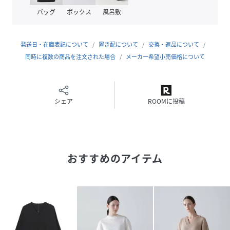
おすすめ着用期間：春夏
バッグ
ボックス
風呂敷
おすすめ着用シーン：万能
透け感/なし|裏地/なし|光沢/なし|生地の厚さ/普通|伸縮性/
ややあり|シルエット/スタンダード
発送日・在庫表記について
置き配について
交換・返品について
同時に複数の商品を注文された場合
メーカー希望小売価格について
性別タイプ
レディース
原産国
日本製
シェア
ROOMに投稿
素材
ポリエステル75%,コットン23%,ポリウレタン
2%
サイズ
３８
おすすめのアイテム
クリーニング
手洗い、ドライクリーニング
品番
RR5150_531
(
531-6160531-030-18 RR5150
)