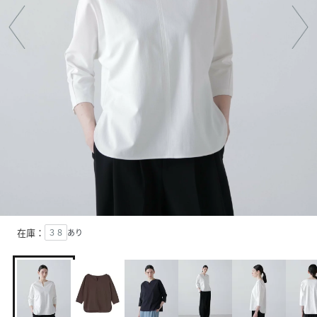
在庫：
３８
あり