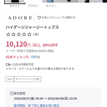
ホワイト
ブラウン
ネイビー
favorite_border
お気に入りショップに登録する
ハイゲージジャージートップス
star_border
star_border
star_border
star_border
star_border
(
-
件
)
10,120
円 /税込
60
%OFF
メーカー希望小売価格
25,300
円 /税込
92
ポイント
1倍
内訳
local_shipping
4-15日以内発送予定
※サイズ・カラーによりお届け日が異なる場合があります。
SALE
ギフトラッピング対象
schedule
販売期間
2026/08/07(金) 00:50
〜
2026/08/09(日) 23:59
販売開始・終了時に通知を受け取る