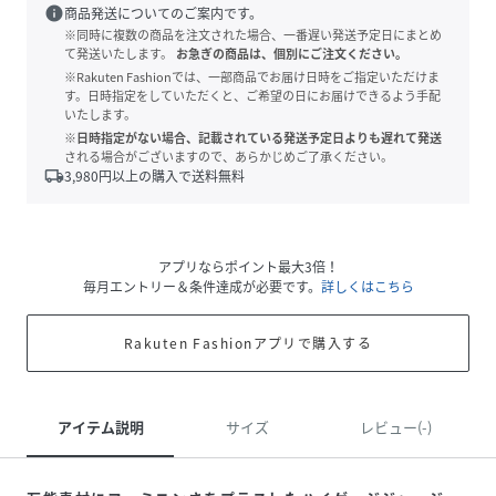
info
商品発送についてのご案内です。
※同時に複数の商品を注文された場合、一番遅い発送予定日にまとめ
て発送いたします。
お急ぎの商品は、個別にご注文ください。
※Rakuten Fashionでは、一部商品でお届け日時をご指定いただけま
す。日時指定をしていただくと、ご希望の日にお届けできるよう手配
いたします。
※日時指定がない場合、記載されている発送予定日よりも遅れて発送
される場合がございますので、あらかじめご了承ください。
local_shipping
3,980
円以上の購入で送料無料
アプリならポイント最大3倍！
毎月エントリー＆条件達成が必要です。
詳しくはこちら
Rakuten Fashionアプリで購入する
アイテム説明
サイズ
レビュー(-)