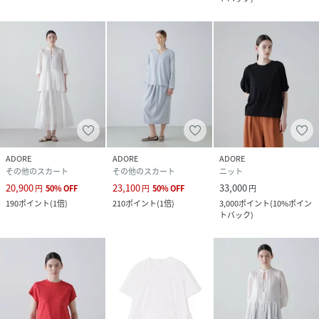
ADORE
ADORE
ADORE
その他のスカート
その他のスカート
ニット
20,900
23,100
33,000
円
50
%
OFF
円
50
%
OFF
円
190
ポイント
(
1倍
)
210
ポイント
(
1倍
)
3,000
ポイント
(
10%ポイン
トバック
)