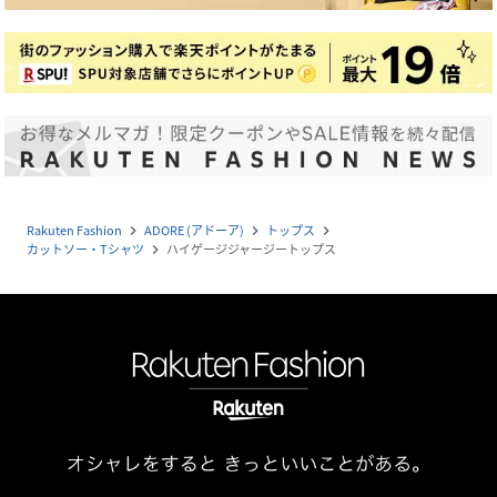
Rakuten Fashion
ADORE (アドーア)
トップス
navigate_next
navigate_next
navigate_next
カットソー・Tシャツ
ハイゲージジャージートップス
navigate_next