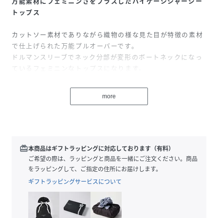
万能素材にフェミニンさをプラスしたハイゲージジャージー
トップス
カットソー素材でありながら織物の様な見た目が特徴の素材
で仕上げられた万能プルオーバーです。
ドルマンスリーブでネック分部が変形のボートネックになっ
ているフェミニンなトップスになります。
編み物ですが、織物のような構造でヨコにストレッチ糸が入
るので、伸縮性がありながらも軽いジャージ素材で仕立てま
more
した。
※この商品は、ホワイト / ブラウン / ネイビー の3色展開と
なります。
redeem
本商品はギフトラッピングに対応しております（有料）
【商品特性】
ご希望の際は、ラッピングと商品を一緒にご注文ください。商品
透け感：なし
をラッピングして、ご指定の住所にお届けします。
裏地：なし
ギフトラッピングサービスについて
伸縮性：あり
生地の厚さ：普通
フィット感：普通