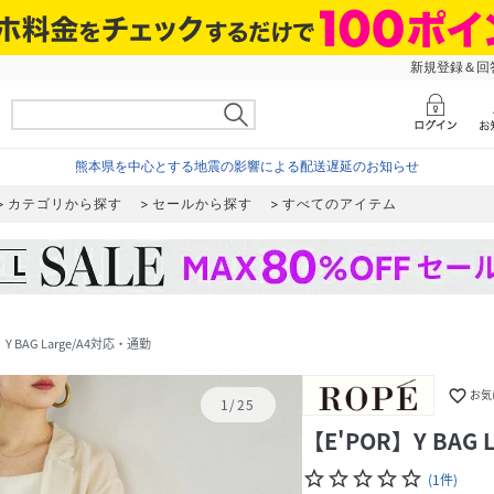
新規登録＆回答
熊本県を中心とする地震の影響による配送遅延のお知らせ
カテゴリから探す
セールから探す
すべてのアイテム
】Y BAG Large/A4対応・通勤
favorite_border
お気
1
/
25
【E'POR】Y BAG
star_border
star_border
star_border
star_border
star_border
(
1
件
)