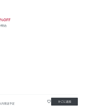
%OFF
 /税込
favorite_border
かごに追加
日以内発送予定