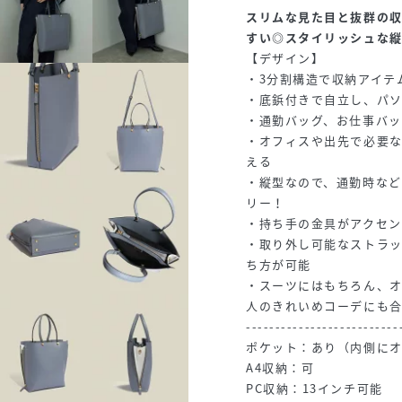
スリムな見た目と抜群の
すい◎スタイリッシュな
【デザイン】
・3分割構造で収納アイテ
・底鋲付きで自立し、パソ
・通勤バッグ、お仕事バッ
・オフィスや出先で必要
える
・縦型なので、通勤時な
リー！
・持ち手の金具がアクセ
・取り外し可能なストラッ
ち方が可能
・スーツにはもちろん、
人のきれいめコーデにも
--------------------------
ポケット：あり（内側にオ
A4収納：可
PC収納：13インチ可能