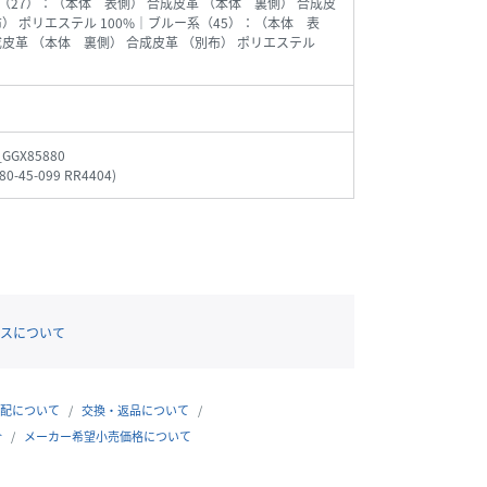
（27）：（本体 表側） 合成皮革 （本体 裏側） 合成皮
布） ポリエステル 100%｜ブルー系（45）：（本体 表
成皮革 （本体 裏側） 合成皮革 （別布） ポリエステル
_GGX85880
80-45-099 RR4404
)
スについて
配について
交換・返品について
合
メーカー希望小売価格について