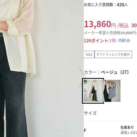
439
お気に入り登録数：
人
13,860
円 /税込
30
メーカー希望小売価格
19,800
円
126
ポイント
1倍
内訳
SALE
ギフトラッピング対象外
カラー：
ベージュ（27）
サイズ
在庫あり
F
通常1-4