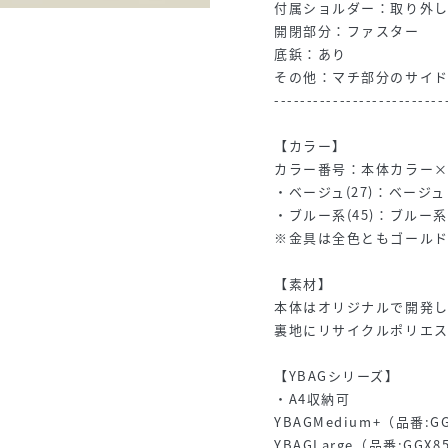
付属ショルダー：取り外
開閉部分：ファスター
底鋲：あり
その他：マチ部分のサイ
--------------------------
【カラー】
カラー番号：本体カラー
・ベージュ(27)：ベー
・ブルー系(45)：ブルー
※金具は全色ともゴールド
【素材】
本体はオリジナルで開発
裏地にリサイクルポリエ
【YBAGシリーズ】
・A4収納可
YBAGMedium+（品番:GG
YBAGLarge（品番:GGX8