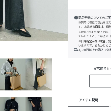
info
商品発送についてのご案
※同時に複数の商品を注文
す。
お急ぎの商品は、個
※Rakuten Fashi
ていただくと、ご希望の日
※日時指定がない場合、記
いますので、あらかじめご
local_shipping
3,980
円以上の購入で送
実店舗でも
アイテム説明