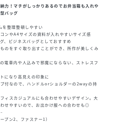
収納力！マチがしっかりあるのでお弁当箱も入れや
縦型バッグ
ムを整理整頓しやすい
コンやA4サイズの資料が入れやすいサイズ感
グ、ビジネスバッグとしておすすめ
なものをすぐ取り出すことができ、所作が美しくみ
どの電車内や人込みで邪魔にならない、ストレスフ
ントになり高見えの印象に
プ付なので、ハンドルorショルダーの2wayの持
オフィスカジュアルにも合わせやすいデザイン。大
合わせやすいので、お出かけ服への合わせも◎
--
ープン2、ファスナー1）