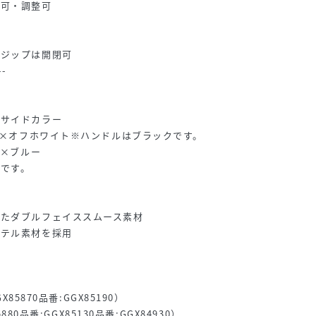
し可・調整可
ドジップは開閉可
--
×サイドカラー
ジュ×オフホワイト※ハンドルはブラックです。
系×ブルー
です。
したダブルフェイススムース素材
ステル素材を採用
X85870品番:GGX85190）
5880品番:GGX85130品番:GGX84930）