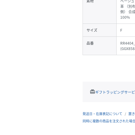
素材
ベージュ
革 （別
側） 合
100%
サイズ
F
品番
RR4404
(
GGX858
redeem
ギフトラッピングサービ
発送日・在庫表記について
置き
同時に複数の商品を注文された場