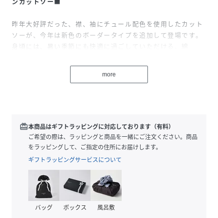
ンカットソー■
昨年大好評だった、襟、袖にチュール配色を使用したカット
ソーが、今年は新色のボーダータイプを追加して登場です。
身頃には、暑い季節にも快適に過ごしていただける、綿
100％の天竺素材を使用しています。
襟の両サイド、袖山にギャザー入りで、適度な存在感を出し
more
たデザイン。
暑い季節のレイヤードでも、チュールの程よいシアー感があ
って涼し気。
もちろん１枚でも着用していただけます。
インナーとしても使いやすい、程良くフィットしたサイズ感
redeem
本商品はギフトラッピングに対応しております（有料）
です。
ご希望の際は、ラッピングと商品を一緒にご注文ください。商品
をラッピングして、ご指定の住所にお届けします。
■ポイント■
ギフトラッピングサービスについて
１枚でももちろんですが、トッピングアイテムとして、チュ
ニックやカットソー等のインナーとしての着用がおすすめで
す。
シンプルなトップスも、レイヤードするだけで今っぽいスタ
バッグ
ボックス
風呂敷
イルにまとめてくれます。