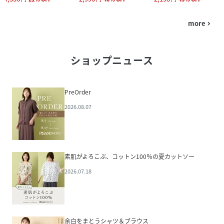
more
navigate_next
ショップニュース
PreOrder
2026.08.07
素肌がよろこぶ、コットン100％の夏カットソー
2026.07.18
余白をまとうシャツ＆ブラウス