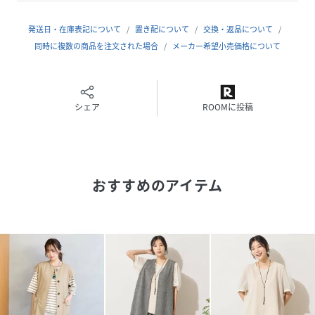
［モデル身長：167センチ]
発送日・在庫表記について
置き配について
交換・返品について
■商品特性■
同時に複数の商品を注文された場合
メーカー希望小売価格について
生地感： 薄手
伸縮性： あり
透け感： なし（襟、袖はあり）
光沢感： なし
シェア
ROOMに投稿
衿ぐり： ハイネック
袖 丈： 半袖
裏 地： 裏なし
おすすめのアイテム
かぶりタイプ(開きなし)
■洗濯■
手洗い可＝取り扱いについては商品についている洗濯表示で
ご確認ください。
■PISANOBrandConcept■
「上品」「上質」に「旬」をプラスした大人服