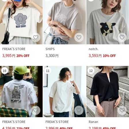
FREAK’S STORE
SHIPS
notch.
3,995
3,300
3,593
円
20
%
OFF
円
円
10
%
OFF
10
11
12
FREAK’S STORE
FREAK’S STORE
Ranan
4,336
2,996
2,198
円
21
%
OFF
円
40
%
OFF
円
45
%
OFF