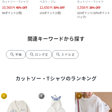
カットソー・Tシャツ
ベスト・ジレ
カットソー・Tシャツ
10,560
12,650
3,558
円
40
%
OFF
円
50
%
OFF
円
38
%
OFF
96
ポイント
(
1倍
)
115
ポイント
(
1倍
)
323
ポイント
(
10%ポイント
バック
)
関連キーワードから探す
search
search
search
半袖
ロング丈
ミドル丈
カットソー・Tシャツ
のランキング
1
2
3