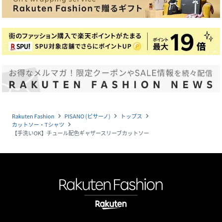
Rakuten Fashion
PISANO (ピサーノ)
トップス
navigate_next
navigate_next
navigate_next
カットソー・Tシャツ
navigate_next
【手洗いOK】チュール配色ギャザースリーブカットソー