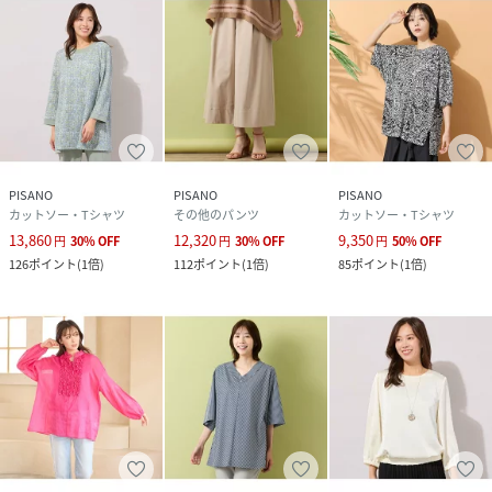
PISANO
PISANO
PISANO
カットソー・Tシャツ
その他のパンツ
カットソー・Tシャツ
13,860
12,320
9,350
円
30
%
OFF
円
30
%
OFF
円
50
%
OFF
126
ポイント
(
1倍
)
112
ポイント
(
1倍
)
85
ポイント
(
1倍
)