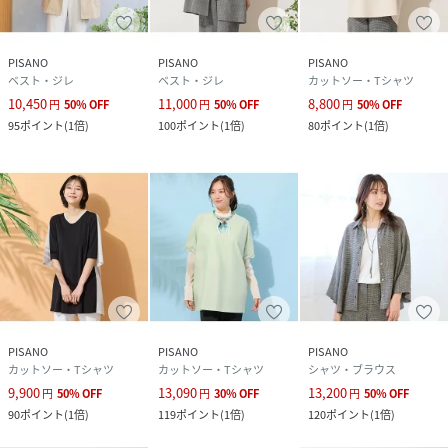
LサイズをベースにM・L・LL・3Lまで幅広いサイズ展開で、
あなたにぴったりの一着をご提案します。
PISANO
PISANO
PISANO
※モデル画像はサンプルを使用している為、実際にお届けす
ベスト・ジレ
ベスト・ジレ
カットソー・Tシャツ
る商品と仕様が若干異なる場合がございます。
10,450
11,000
8,800
円
50
%
OFF
円
50
%
OFF
円
50
%
OFF
◆Lサイズ/LLサイズ展開
95
ポイント
(
1倍
)
100
ポイント
(
1倍
)
80
ポイント
(
1倍
)
◆M・3Lサイズは一部商品限定展開
性別タイプ
レディース
原産国
日本
素材
本体 綿:100
別布 ポリエステル:100
サイズ
M、L、LL
PISANO
PISANO
PISANO
カットソー・Tシャツ
カットソー・Tシャツ
シャツ・ブラウス
クリーニング
30℃まで手洗い可
9,900
13,090
13,200
円
50
%
OFF
円
30
%
OFF
円
50
%
OFF
漂白不可
90
ポイント
(
1倍
)
119
ポイント
(
1倍
)
120
ポイント
(
1倍
)
タンブル乾燥不可
日陰つり干し乾燥