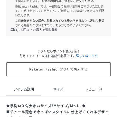
て発送いたします。
お急ぎの商品は、個別にご注文ください。
※Rakuten Fashionでは、一部商品でお届け日時をご指定いただけま
す。日時指定をしていただくと、ご希望の日にお届けできるよう手配
いたします。
※日時指定がない場合、記載されている発送予定日よりも遅れて発送
される場合がございますので、あらかじめご了承ください。
local_shipping
3,980
円以上の購入で送料無料
アプリならポイント最大3倍！
毎月エントリー＆条件達成が必要です。
詳しくはこちら
Rakuten Fashionアプリで購入する
アイテム説明
サイズ
レビュー(-)
◆手洗いOK/大きいサイズ/Mサイズ/M～LL◆
■チュール配色で今っぽいスタイルに仕上げてくれるデザイ