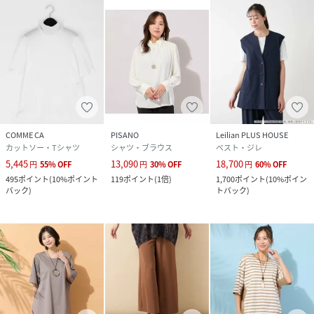
アイロンは120℃まで
石油系ドライクリーニング弱
ごく弱いウエットクリーニング
品番
RR4057_56123601
(
56123601-05-o RR4057
)
COMME CA
PISANO
Leilian PLUS HOUSE
カットソー・Tシャツ
シャツ・ブラウス
ベスト・ジレ
5,445
13,090
18,700
円
55
%
OFF
円
30
%
OFF
円
60
%
OFF
495
ポイント
(
10%ポイント
119
ポイント
(
1倍
)
1,700
ポイント
(
10%ポイン
バック
)
トバック
)