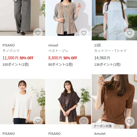
PISANO
missel
23区
チノパンツ
ベスト・ジレ
カットソー・Tシャツ
11,000
8,800
14,960
円
50
%
OFF
円
50
%
OFF
円
100
ポイント
(
1倍
)
80
ポイント
(
1倍
)
136
ポイント
(
1倍
)
クーポン対象
PISANO
PISANO
Amulet