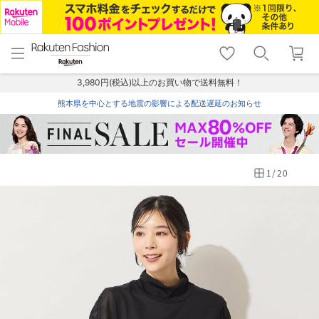
menu
home
search
favorite_border
shopping_cart
lock_outline
メニュー
トップ
検索
お気に入り
カート
ログイン
3,980円(税込)以上のお買い物で送料無料！
熊本県を中心とする地震の影響による配送遅延のお知らせ
1
/
20