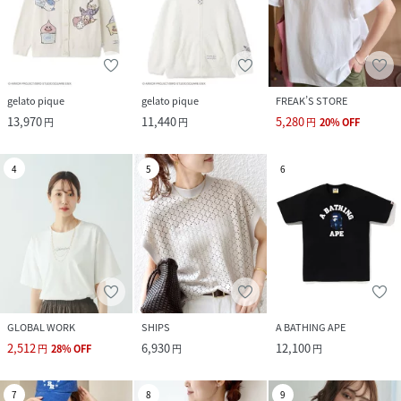
gelato pique
gelato pique
FREAK’S STORE
13,970
11,440
5,280
円
円
円
20
%
OFF
4
5
6
GLOBAL WORK
SHIPS
A BATHING APE
2,512
6,930
12,100
円
28
%
OFF
円
円
7
8
9