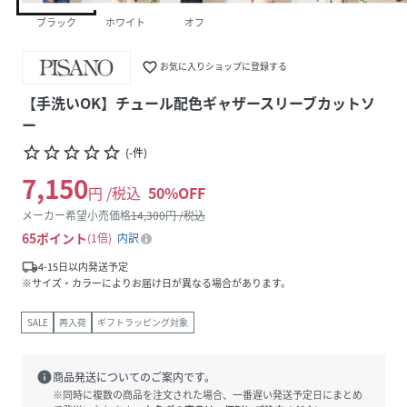
ブラック
ホワイト
オフ
favorite_border
お気に入りショップに登録する
【手洗いOK】チュール配色ギャザースリーブカットソ
ー
star_border
star_border
star_border
star_border
star_border
(
-
件
)
7,150
円 /税込
50
%OFF
メーカー希望小売価格
14,300
円 /税込
65
ポイント
1倍
内訳
local_shipping
4-15日以内発送予定
※サイズ・カラーによりお届け日が異なる場合があります。
SALE
再入荷
ギフトラッピング対象
info
商品発送についてのご案内です。
※同時に複数の商品を注文された場合、一番遅い発送予定日にまとめ