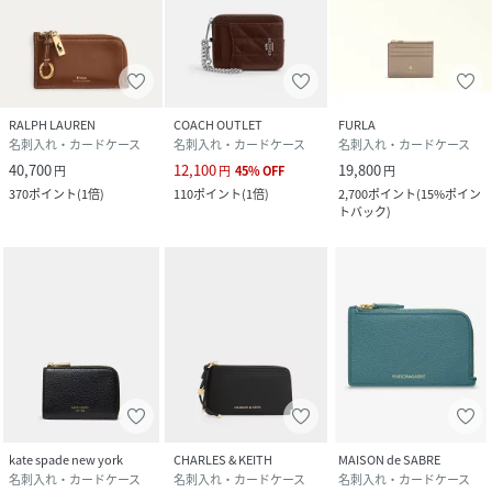
RALPH LAUREN
COACH OUTLET
FURLA
名刺入れ・カードケース
名刺入れ・カードケース
名刺入れ・カードケース
40,700
12,100
19,800
円
円
45
%
OFF
円
370
ポイント
(
1倍
)
110
ポイント
(
1倍
)
2,700
ポイント
(
15%ポイン
トバック
)
kate spade new york
CHARLES & KEITH
MAISON de SABRE
名刺入れ・カードケース
名刺入れ・カードケース
名刺入れ・カードケース