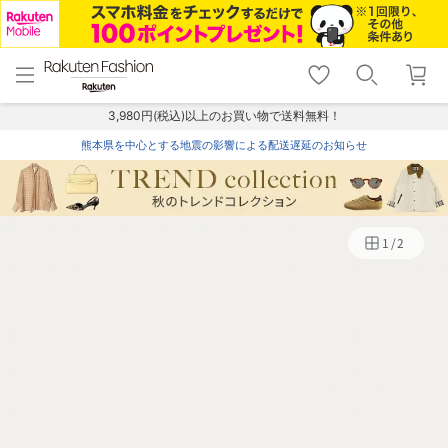
menu
home
search
favorite_border
shopping_cart
lock_outline
メニュー
トップ
検索
お気に入り
カート
ログイン
3,980円(税込)以上のお買い物で送料無料！
熊本県を中心とする地震の影響による配送遅延のお知らせ
1
/
2