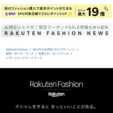
Rakuten Fashion
RALPH LAUREN (ラルフローレン)
navigate_next
navigate_next
財布・ポーチ・ケース
名刺入れ・カードケース
navigate_next
navigate_next
レザー Lジップ カード ケース