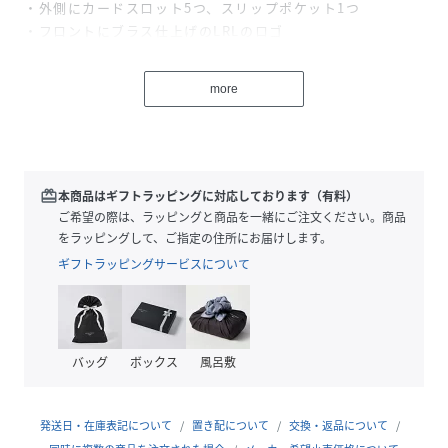
・外側にカードスロット5つ、スリップポケット1つ
・フロントにブラス仕上げのLRLのロゴ
・メタル製ナスカンを備えたレザーストラップ付き
・裏地にポリエステルとリサイクルポリエステルを使用
more
・レザーに付着した液体はただちに拭き取ってください / 取
りづらいシミや汚れについては、プロフェッショナルなクリ
ーニングをおすすめします。 【素材】・本体：牛革 100％
裏地：ポリエステル 100％
【生産国】ベトナム
redeem
本商品はギフトラッピングに対応しております（有料）
ご希望の際は、ラッピングと商品を一緒にご注文ください。商品
をラッピングして、ご指定の住所にお届けします。
性別タイプ
レディース
ギフトラッピングサービスについて
原産国
-
素材
-
バッグ
ボックス
風呂敷
サイズ
ONE
品番
RR2271_WALRSLG02320107
発送日・在庫表記について
置き配について
交換・返品について
(
WALRSLG02320107-001-1 RR2271
)