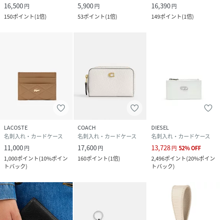
16,500
5,900
16,390
円
円
円
150
ポイント
(
1倍
)
53
ポイント
(
1倍
)
149
ポイント
(
1倍
)
LACOSTE
COACH
DIESEL
名刺入れ・カードケース
名刺入れ・カードケース
名刺入れ・カードケース
11,000
17,600
13,728
円
円
円
52
%
OFF
1,000
ポイント
(
10%ポイン
160
ポイント
(
1倍
)
2,496
ポイント
(
20%ポイン
トバック
)
トバック
)