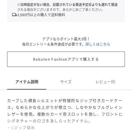
※日時指定がない場合、記載されている発送予定日よりも遅れて発送
される場合がございますので、あらかじめご了承ください。
local_shipping
3,980
円以上の購入で送料無料
アプリならポイント最大3倍！
毎月エントリー＆条件達成が必要です。
詳しくはこちら
Rakuten Fashionアプリで購入する
アイテム説明
サイズ
レビュー(0)
カーブした横長シルエットが特徴的なジップ付きカードケー
ス。なめらかな仕上がりが際立つ、しなやかなフルグレイン
レザーを使用。複数のカード用スロットを施し、フロントに
シグネチャーのロゴをあしらったアイテム。
・Lジップ留め