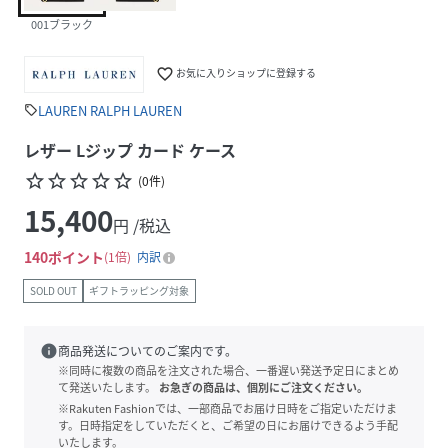
001ブラック
favorite_border
お気に入りショップに登録する
LAUREN RALPH LAUREN
sell
レザー Lジップ カード ケース
star_border
star_border
star_border
star_border
star_border
(
0
件
)
15,400
円 /税込
140
ポイント
1倍
内訳
SOLD OUT
ギフトラッピング対象
info
商品発送についてのご案内です。
※同時に複数の商品を注文された場合、一番遅い発送予定日にまとめ
て発送いたします。
お急ぎの商品は、個別にご注文ください。
※Rakuten Fashionでは、一部商品でお届け日時をご指定いただけま
す。日時指定をしていただくと、ご希望の日にお届けできるよう手配
いたします。