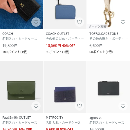
クーポン対象
COACH
COACH OUTLET
TOFF&LOADSTONE
名刺入れ・カードケース
その他の財布・ポーチ・ケース
その他の財布・ポーチ・ケース
19,800
10,560
6,600
円
円
40
%
OFF
円
180
ポイント
(
1倍
)
96
ポイント
(
1倍
)
60
ポイント
(
1倍
)
Paul Smith OUTLET
METROCITY
agnes b.
名刺入れ・カードケース
名刺入れ・カードケース
名刺入れ・カードケース
16,940
6,600
16,500
円
30
%
OFF
円
57
%
OFF
円