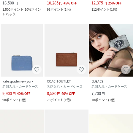
16,500
10,285
12,375
円
円
45
%
OFF
円
25
%
OFF
1,500
ポイント
(
10%ポイン
93
ポイント
(
1倍
)
112
ポイント
(
1倍
)
トバック
)
kate spade new york
COACH OUTLET
ELGAES
名刺入れ・カードケース
名刺入れ・カードケース
名刺入れ・カードケース
9,900
8,580
7,700
円
40
%
OFF
円
40
%
OFF
円
90
ポイント
(
1倍
)
78
ポイント
(
1倍
)
70
ポイント
(
1倍
)