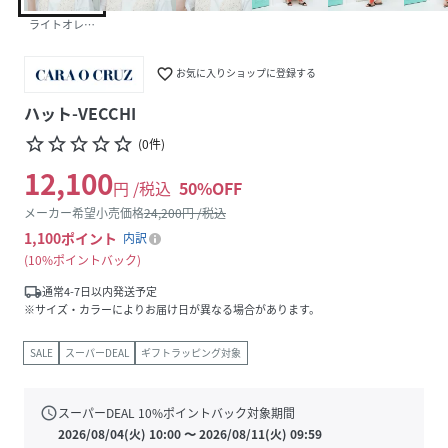
ライトオレンジ
favorite_border
お気に入りショップに登録する
ハット-VECCHI
star_border
star_border
star_border
star_border
star_border
(
0
件
)
12,100
円 /税込
50
%OFF
メーカー希望小売価格
24,200
円 /税込
1,100
ポイント
内訳
10%ポイントバック
local_shipping
通常4-7日以内発送予定
※サイズ・カラーによりお届け日が異なる場合があります。
SALE
スーパーDEAL
ギフトラッピング対象
schedule
スーパーDEAL
10
%ポイントバック対象期間
2026/08/04(火) 10:00
〜
2026/08/11(火) 09:59