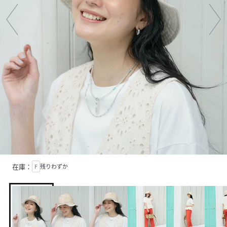
在庫：
F
残りわずか