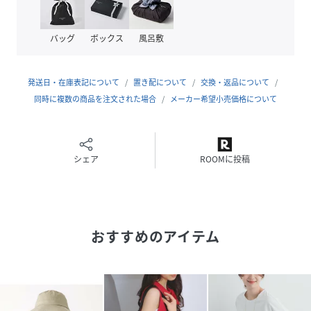
いの機器により色味が違って見える場合がございます。予め
ご了承ください。
バッグ
ボックス
風呂敷
※商品画像はサンプルのため、デザイン、素材(混率等)、色
発送日・在庫表記について
置き配について
交換・返品について
味やサイズなどの仕様に変更がある場合がございます。予め
同時に複数の商品を注文された場合
メーカー希望小売価格について
ご了承ください。
※定価（税込）は、2026年6月26日のセール開始前の店舗に
おける販売価格です。
シェア
ROOMに投稿
性別タイプ
レディース
原産国
イタリア製
おすすめのアイテム
素材
本体: コットン66%, ポリエステル33%, ナイロン
1%, つば, 麻100%, テープ: 人工皮革
サイズ
F