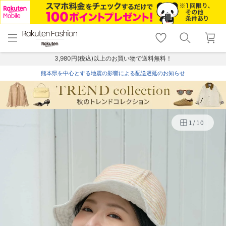
menu
home
search
favorite_border
shopping_cart
lock_outline
メニュー
トップ
検索
お気に入り
カート
ログイン
3,980円(税込)以上のお買い物で送料無料！
熊本県を中心とする地震の影響による配送遅延のお知らせ
1
/
10