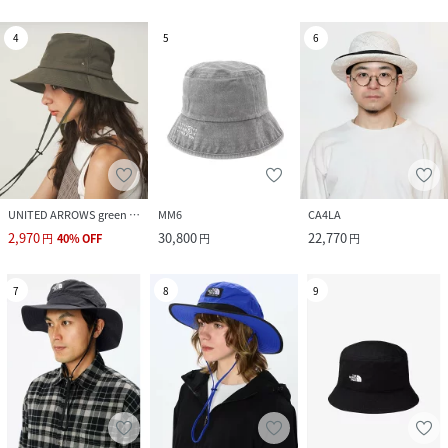
4
5
6
UNITED ARROWS green label relaxing
MM6
CA4LA
2,970
30,800
22,770
円
40
%
OFF
円
円
7
8
9