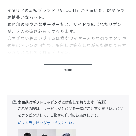
イタリアの老舗ブランド「VECCHI」から届いた、軽やかで
表情豊かなハット。
頭頂部の爽やかなボーダー柄と、サイドで結ばれたリボン
が、大人の遊び心をくすぐります。
広すぎない程よいブリムは樹脂ワイヤー入りなのでカタチや
傾斜はアレンジ可能で、陽射し対策をしながらも顔周りをす
っきりと見せてくれるデザイン。
ナチュラルな素材感が、春夏の装いに涼しげな印象と上品さ
を添えます。
more
リゾートスタイルにはもちろん、デイリーカジュアルのアク
セントとしても活躍。
旅を始めとしたあなたのオフシーンを、快適かつスタイリッ
シュに彩るアイテムです。
redeem
本商品はギフトラッピングに対応しております（有料）
------------------------------------
ご希望の際は、ラッピングと商品を一緒にご注文ください。商品
着用シーズン：初夏
をラッピングして、ご指定の住所にお届けします。
-------------------------------------
ギフトラッピングサービスについて
※商品の色味は、撮影場所や光のあたり具合、お客様のお使