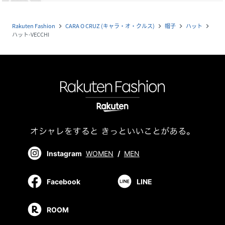
Rakuten Fashion
CARA O CRUZ (キャラ・オ・クルス)
帽子
ハット
navigate_next
navigate_next
navigate_next
navigate_next
ハット-VECCHI
Instagram
WOMEN
/
MEN
Facebook
LINE
ROOM