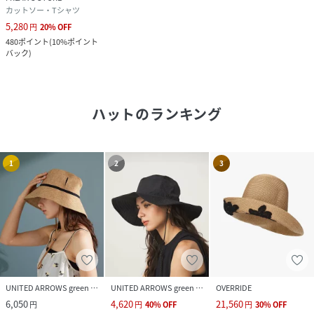
カットソー・Tシャツ
5,280
円
20
%
OFF
480
ポイント
(
10%ポイント
バック
)
ハット
のランキング
1
2
3
UNITED ARROWS green label relaxing
UNITED ARROWS green label relaxing
OVERRIDE
6,050
4,620
21,560
円
円
40
%
OFF
円
30
%
OFF