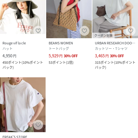
品番
RR1946_4600214
(
4600214-163-113 RR1946
)
クーポン対象
Rouge vif la cle
BEAMS WOMEN
URBAN RESEARCH DOORS
ハット
トートバッグ
カットソー・Tシャツ
4,950
5,929
3,465
円
円
30
%
OFF
円
30
%
OFF
450
ポイント
(
10%ポイント
53
ポイント
(
1倍
)
315
ポイント
(
10%ポイント
バック
)
バック
)
FREAK’S STORE