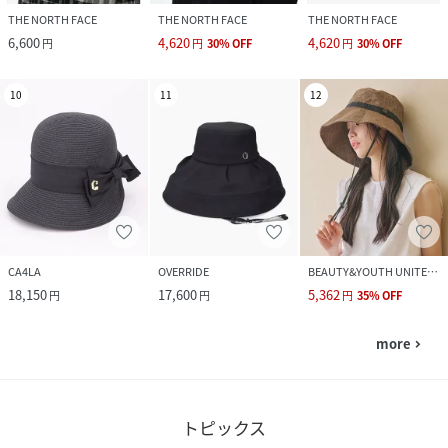
THE NORTH FACE
THE NORTH FACE
THE NORTH FACE
6,600
4,620
4,620
円
円
30
%
OFF
円
30
%
OFF
10
11
12
CA4LA
OVERRIDE
BEAUTY&YOUTH UNITED ARROWS
18,150
17,600
5,362
円
円
円
35
%
OFF
more
navigate_next
トピックス