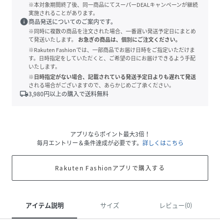
※本対象期間終了後、同一商品にてスーパーDEALキャンペーンが継続
実施されることがあります。
info
商品発送についてのご案内です。
※同時に複数の商品を注文された場合、一番遅い発送予定日にまとめ
て発送いたします。
お急ぎの商品は、個別にご注文ください。
※Rakuten Fashionでは、一部商品でお届け日時をご指定いただけま
す。日時指定をしていただくと、ご希望の日にお届けできるよう手配
いたします。
※日時指定がない場合、記載されている発送予定日よりも遅れて発送
される場合がございますので、あらかじめご了承ください。
local_shipping
3,980
円以上の購入で送料無料
アプリならポイント最大3倍！
毎月エントリー＆条件達成が必要です。
詳しくはこちら
Rakuten Fashionアプリで購入する
アイテム説明
サイズ
レビュー(0)