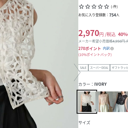
star_border
star_border
star_border
star_border
star_border
(
-
件
)
754
お気に入り登録数：
人
2,970
円 /税込
40
%
メーカー希望小売価格
4,950
円 
270
ポイント
内訳
10%ポイントバック
SALE
スーパーDEAL
ギフトラッ
カラー：
IVORY
サイズ