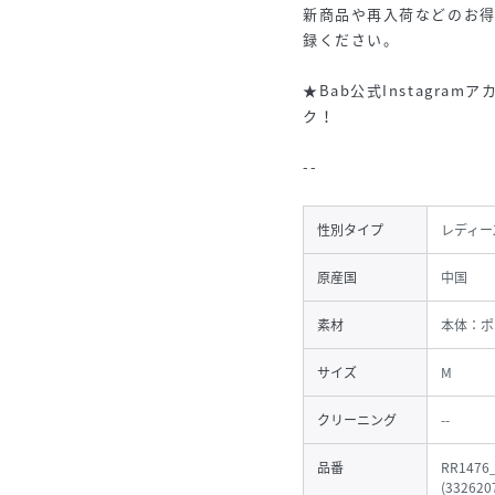
新商品や再入荷などのお
録ください。
★Bab公式Instagram
ク！
--
性別タイプ
レディー
原産国
中国
素材
本体：ポ
サイズ
M
クリーニング
--
品番
RR1476
(
332620