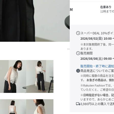
在庫あり
M
12時まで
schedule
スーパーDEAL
10
%ポイ
2026/08/02(日) 10:00
※本対象期間終了後、同一
--
あります。
schedule
販売期間
2026/08/08(土) 09:00
販売開始・終了時に通知
info
商品発送についてのご案
※同時に複数の商品を注文
す。
お急ぎの商品は、個
※Rakuten Fashi
ていただくと、ご希望の日
※日時指定がない場合、記
いますので、あらかじめご
local_shipping
3,980
円以上の購入で送