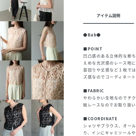
アイテム説明
●Bab●
■POINT
凹凸感のある立体的な断ち
えめな光沢感のレース地に
首回りや丈感など１枚で
ズ感なのでコーディネート
■FABRIC
やわらかい生地なのでチ
総レースなのでお取り扱
■COORDINATE
シャツやブラウス、オー
り、インにキャミソール