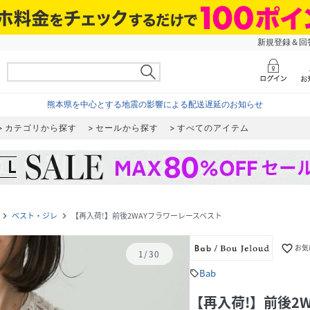
新規登録＆回答
熊本県を中心とする地震の影響による配送遅延のお知らせ
カテゴリから探す
セールから探す
すべてのアイテム
ベスト・ジレ
【再入荷!】前後2WAYフラワーレースベスト
navigate_next
navigate_next
favorite_border
お気
1
/
30
Bab
sell
【再入荷!】前後2