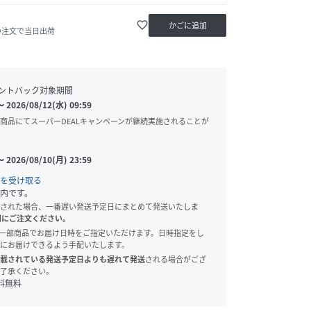
favorite_border
かごに追加
の注文で当日出荷
ントバック対象期間
〜
2026/08/12(水) 09:59
商品にてスーパーDEALキャンペーンが継続実施されることが
〜
2026/08/10(月) 23:59
を受け取る
内です。
された場合、一番遅い発送予定日にまとめて発送いたしま
別にご注文ください。
onでは、一部商品でお届け日時をご指定いただけます。日時指定をし
にお届けできるよう手配いたします。
載されている発送予定日よりも遅れて発送
される場合がござ
了承ください。
料無料