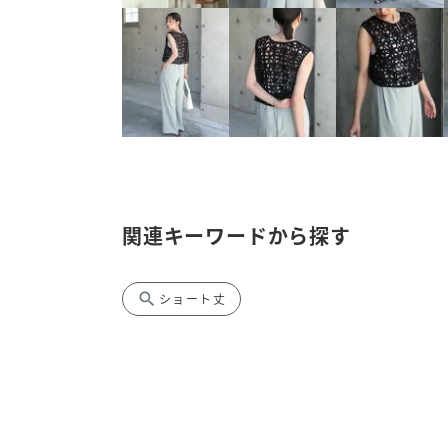
関連キーワードから探す
search
ショート丈