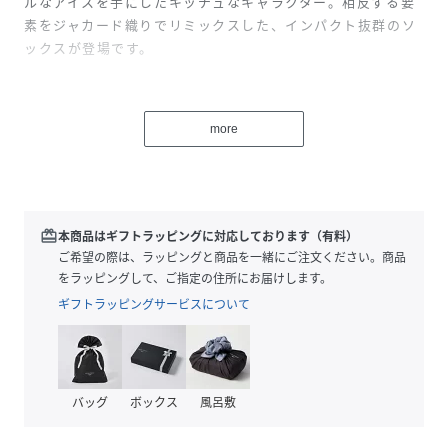
ルなアイスを手にしたキッチュなキャラクター。相反する要
素をジャカード織りでリミックスした、インパクト抜群のソ
ックスが登場です。
●職人技が光る日本製クオリティ：複雑なグラフィックも精
巧に表現できるのは、メイド・イン・ジャパンの技術ならで
more
は。タフで快適な履き心地と、美しい発色が長く続きます。
●スタイルを完成させるアクセント：シンプルになりがちな
春夏スタイルの足元に、華やかなアクセントを。サンダルや
スニーカーから覗かせるだけで、あなただけの独自のスタイ
ルが完成します。
redeem
本商品はギフトラッピングに対応しております（有料）
ご希望の際は、ラッピングと商品を一緒にご注文ください。商品
カラーバリエーション
をラッピングして、ご指定の住所にお届けします。
001（ホワイト）：カラフルなアイスの色彩が最も映える、
ギフトラッピングサービスについて
クリーンでポップな一足。 009（ブラック）：「NOISE」
のロゴが際立つ、ストリートでクールな足元を演出。
064（パープル）：キッチュな可愛さと毒っぽさが同居す
る、ニュアンスカラー。
バッグ
ボックス
風呂敷
▼シリーズアイテム