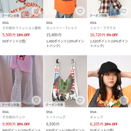
クーポン対象
クーポン対象
RNA
RNA
RNA
その他のファッション雑貨
カットソー・Tシャツ
シャツ・ブラウス
5,500
15,400
16,720
円
33
%
OFF
円
円
5
%
OFF
50
ポイント
(
1倍
)
1,400
ポイント
(
10%ポイン
1,520
ポイント
(
10%ポイン
トバック
)
トバック
)
クーポン対象
クーポン対象
RNA
RNA
RNA
その他のパンツ
トートバッグ
キャップ
9,900
6,930
6,105
円
30
%
OFF
円
円
26
%
OFF
900
ポイント
(
10%ポイント
630
ポイント
(
10%ポイント
55
ポイント
(
1倍
)