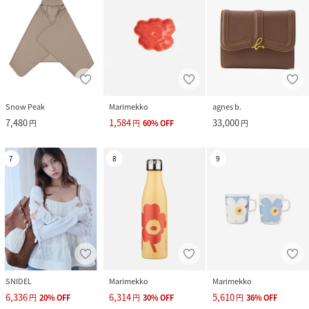
Snow Peak
Marimekko
agnes b.
7,480
1,584
33,000
円
円
60
%
OFF
円
7
8
9
SNIDEL
Marimekko
Marimekko
6,336
6,314
5,610
円
20
%
OFF
円
30
%
OFF
円
36
%
OFF