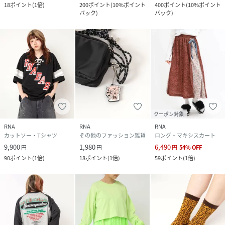
18
ポイント
(
1倍
)
200
ポイント
(
10%ポイント
400
ポイント
(
10%ポイント
バック
)
バック
)
クーポン対象
RNA
RNA
RNA
カットソー・Tシャツ
その他のファッション雑貨
ロング・マキシスカート
9,900
1,980
6,490
円
円
円
54
%
OFF
90
ポイント
(
1倍
)
18
ポイント
(
1倍
)
59
ポイント
(
1倍
)