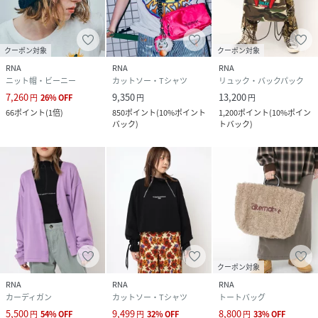
クーポン対象
クーポン対象
RNA
RNA
RNA
ニット帽・ビーニー
カットソー・Tシャツ
リュック・バックパック
7,260
9,350
13,200
円
26
%
OFF
円
円
66
ポイント
(
1倍
)
850
ポイント
(
10%ポイント
1,200
ポイント
(
10%ポイン
バック
)
トバック
)
クーポン対象
RNA
RNA
RNA
カーディガン
カットソー・Tシャツ
トートバッグ
5,500
9,499
8,800
円
54
%
OFF
円
32
%
OFF
円
33
%
OFF