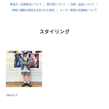
M2652 アイスキャラスリットT
発送日・在庫表記について
置き配について
交換・返品について
同時に複数の商品を注文された場合
メーカー希望小売価格について
性別タイプ
レディース
素材
綿, アクリル, ナイロン, ポリエステル, ポリウレ
スタイリング
タン
サイズ
F
品番
RR1453_E5259
(
E5259-064-1 RR1453
)
158cm / F