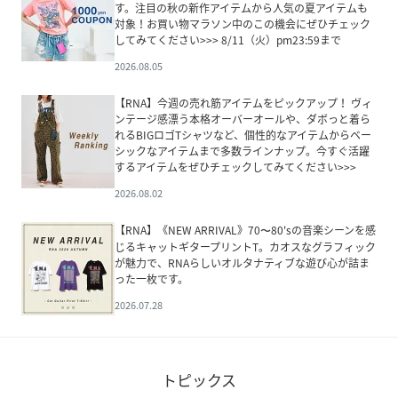
す。注目の秋の新作アイテムから人気の夏アイテムも
対象！お買い物マラソン中のこの機会にぜひチェック
してみてください>>> 8/11（火）pm23:59まで
2026.08.05
【RNA】今週の売れ筋アイテムをピックアップ！ ヴィ
ンテージ感漂う本格オーバーオールや、ダボっと着ら
れるBIGロゴTシャツなど、個性的なアイテムからベー
シックなアイテムまで多数ラインナップ。今すぐ活躍
するアイテムをぜひチェックしてみてください>>>
2026.08.02
【RNA】《NEW ARRIVAL》70〜80'sの音楽シーンを感
じるキャットギタープリントT。カオスなグラフィック
が魅力で、RNAらしいオルタナティブな遊び心が詰ま
った一枚です。
2026.07.28
トピックス