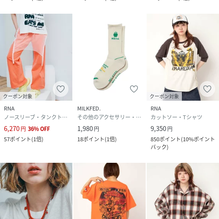
クーポン対象
クーポン対象
RNA
MILKFED.
RNA
ノースリーブ・タンクトップ
その他のアクセサリー・腕時計
カットソー・Tシャツ
6,270
1,980
9,350
円
36
%
OFF
円
円
57
ポイント
(
1倍
)
18
ポイント
(
1倍
)
850
ポイント
(
10%ポイント
バック
)