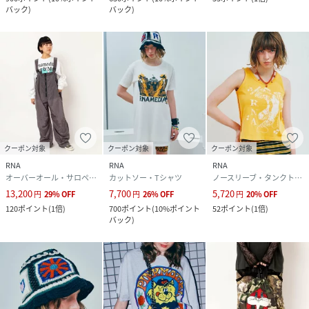
バック
)
バック
)
クーポン対象
クーポン対象
クーポン対象
RNA
RNA
RNA
オーバーオール・サロペット
カットソー・Tシャツ
ノースリーブ・タンクトップ
13,200
7,700
5,720
円
29
%
OFF
円
26
%
OFF
円
20
%
OFF
120
ポイント
(
1倍
)
700
ポイント
(
10%ポイント
52
ポイント
(
1倍
)
バック
)