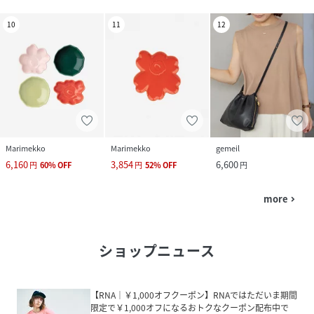
10
11
12
Marimekko
Marimekko
gemeil
6,160
3,854
6,600
円
60
%
OFF
円
52
%
OFF
円
more
navigate_next
ショップニュース
【RNA｜￥1,000オフクーポン】RNAではただいま期間
限定で￥1,000オフになるおトクなクーポン配布中で