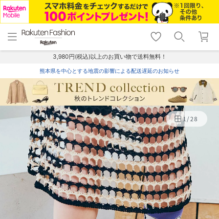
menu
home
search
favorite_border
shopping_cart
lock_outline
メニュー
トップ
検索
お気に入り
カート
ログイン
3,980円(税込)以上のお買い物で送料無料！
熊本県を中心とする地震の影響による配送遅延のお知らせ
1
/
28