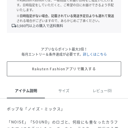
※Rakuten Fashionでは、一部商品でお届け日時をご指定いただけま
す。日時指定をしていただくと、ご希望の日にお届けできるよう手配
いたします。
※日時指定がない場合、記載されている発送予定日よりも遅れて発送
される場合がございますので、あらかじめご了承ください。
local_shipping
3,980
円以上の購入で送料無料
アプリならポイント最大3倍！
毎月エントリー＆条件達成が必要です。
詳しくはこちら
Rakuten Fashionアプリで購入する
アイテム説明
サイズ
レビュー(0)
ポップな「ノイズ・ミックス」
「NOISE」「SOUND」のロゴと、何段にも重なったカラフ