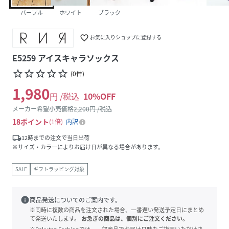
パープル
ホワイト
ブラック
favorite_border
お気に入りショップに登録する
E5259 アイスキャラソックス
star_border
star_border
star_border
star_border
star_border
(
0
件
)
1,980
円 /税込
10
%OFF
メーカー希望小売価格
2,200
円 /税込
18
ポイント
1倍
内訳
local_shipping
12時までの注文で当日出荷
※サイズ・カラーによりお届け日が異なる場合があります。
SALE
ギフトラッピング対象
info
商品発送についてのご案内です。
※同時に複数の商品を注文された場合、一番遅い発送予定日にまとめ
て発送いたします。
お急ぎの商品は、個別にご注文ください。