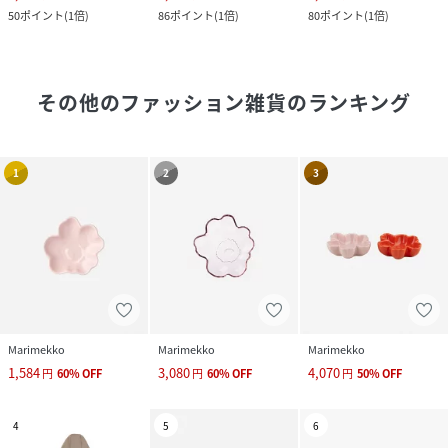
50
ポイント
(
1倍
)
86
ポイント
(
1倍
)
80
ポイント
(
1倍
)
その他のファッション雑貨
のランキング
1
2
3
Marimekko
Marimekko
Marimekko
1,584
3,080
4,070
円
60
%
OFF
円
60
%
OFF
円
50
%
OFF
4
5
6