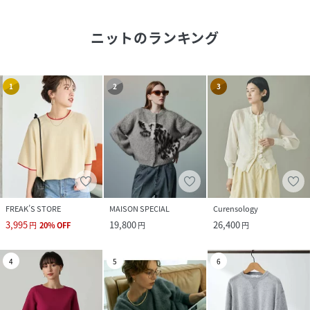
ニット
のランキング
1
2
3
FREAK’S STORE
MAISON SPECIAL
Curensology
3,995
19,800
26,400
円
20
%
OFF
円
円
4
5
6