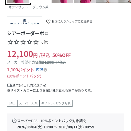
オフ×ブラック
ブラウン系
favorite_border
お気に入りショップに登録する
シアーボーダーポロ
star_border
star_border
star_border
star_border
star_border
(
0
件
)
12,100
円 /税込
50
%OFF
メーカー希望小売価格
24,200
円 /税込
1,100
ポイント
内訳
10%ポイントバック
local_shipping
通常1-4日以内発送予定
※サイズ・カラーによりお届け日が異なる場合があります。
SALE
スーパーDEAL
ギフトラッピング対象
schedule
スーパーDEAL
10
%ポイントバック対象期間
2026/08/04(火) 10:00
〜
2026/08/11(火) 09:59