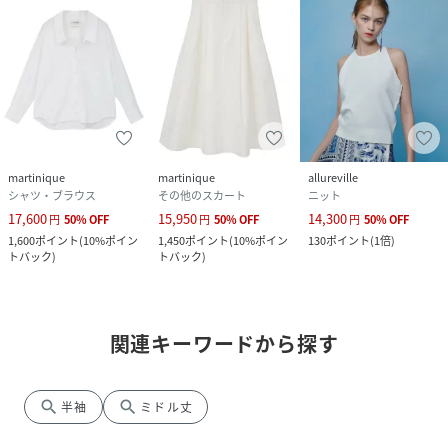
martinique
martinique
allureville
シャツ・ブラウス
その他のスカート
ニット
17,600
15,950
14,300
円
50
%
OFF
円
50
%
OFF
円
50
%
OFF
1,600
ポイント
(
10%ポイン
1,450
ポイント
(
10%ポイン
130
ポイント
(
1倍
)
トバック
)
トバック
)
関連キーワードから探す
search
search
半袖
ミドル丈