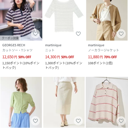
クーポン対象
GEORGES RECH
martinique
martinique
カットソー・Tシャツ
ニット
ノーカラージャケット
12,650
14,300
11,880
円
50
%
OFF
円
50
%
OFF
円
70
%
OFF
1,150
ポイント
(
10%ポイン
1,300
ポイント
(
10%ポイン
108
ポイント
(
1倍
)
トバック
)
トバック
)