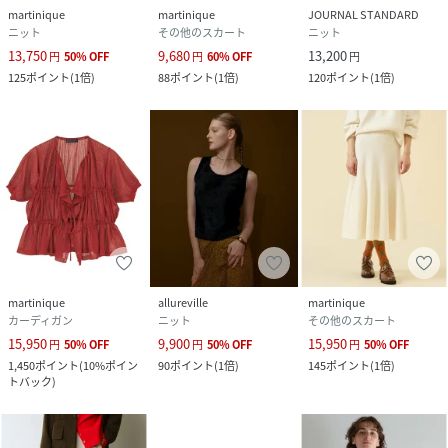
martinique
martinique
JOURNAL STANDARD
ニット
その他のスカート
ニット
13,750
9,680
13,200
円
50
%
OFF
円
60
%
OFF
円
125
ポイント
(
1倍
)
88
ポイント
(
1倍
)
120
ポイント
(
1倍
)
martinique
allureville
martinique
カーディガン
ニット
その他のスカート
15,950
9,900
15,950
円
50
%
OFF
円
50
%
OFF
円
50
%
OFF
1,450
ポイント
(
10%ポイン
90
ポイント
(
1倍
)
145
ポイント
(
1倍
)
トバック
)