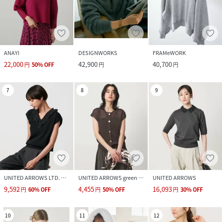
ANAYI
DESIGNWORKS
FRAMeWORK
22,000
42,900
40,700
円
50
%
OFF
円
円
7
8
9
UNITED ARROWS LTD. OUTLET
UNITED ARROWS green label relaxing
UNITED ARROWS
9,592
4,455
16,093
円
60
%
OFF
円
50
%
OFF
円
30
%
OFF
10
11
12