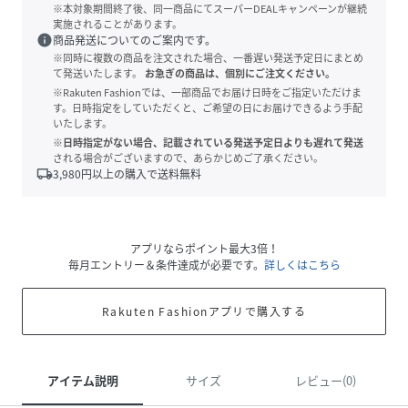
※本対象期間終了後、同一商品にてスーパーDEALキャンペーンが継続
実施されることがあります。
info
商品発送についてのご案内です。
※同時に複数の商品を注文された場合、一番遅い発送予定日にまとめ
て発送いたします。
お急ぎの商品は、個別にご注文ください。
※Rakuten Fashionでは、一部商品でお届け日時をご指定いただけま
す。日時指定をしていただくと、ご希望の日にお届けできるよう手配
いたします。
※日時指定がない場合、記載されている発送予定日よりも遅れて発送
される場合がございますので、あらかじめご了承ください。
local_shipping
3,980
円以上の購入で送料無料
アプリならポイント最大3倍！
毎月エントリー＆条件達成が必要です。
詳しくはこちら
Rakuten Fashionアプリで購入する
アイテム説明
サイズ
レビュー(0)