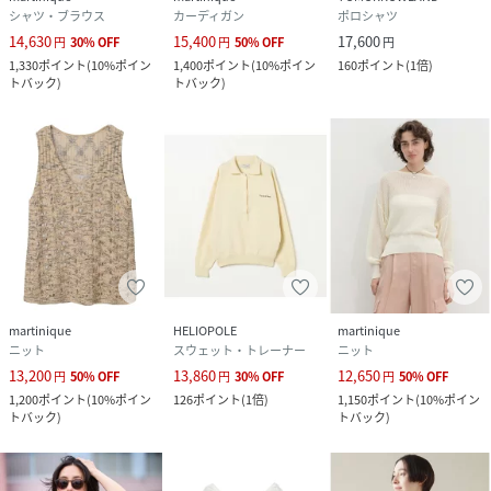
シャツ・ブラウス
カーディガン
ポロシャツ
14,630
15,400
17,600
円
30
%
OFF
円
50
%
OFF
円
1,330
ポイント
(
10%ポイン
1,400
ポイント
(
10%ポイン
160
ポイント
(
1倍
)
トバック
)
トバック
)
martinique
HELIOPOLE
martinique
ニット
スウェット・トレーナー
ニット
13,200
13,860
12,650
円
50
%
OFF
円
30
%
OFF
円
50
%
OFF
1,200
ポイント
(
10%ポイン
126
ポイント
(
1倍
)
1,150
ポイント
(
10%ポイン
トバック
)
トバック
)