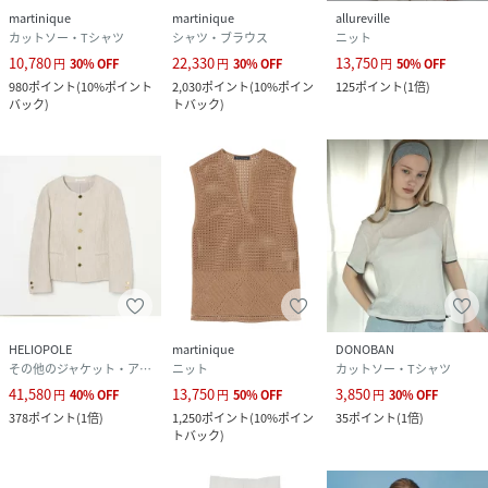
martinique
martinique
allureville
カットソー・Tシャツ
シャツ・ブラウス
ニット
10,780
22,330
13,750
円
30
%
OFF
円
30
%
OFF
円
50
%
OFF
980
ポイント
(
10%ポイント
2,030
ポイント
(
10%ポイン
125
ポイント
(
1倍
)
バック
)
トバック
)
HELIOPOLE
martinique
DONOBAN
その他のジャケット・アウター
ニット
カットソー・Tシャツ
41,580
13,750
3,850
円
40
%
OFF
円
50
%
OFF
円
30
%
OFF
378
ポイント
(
1倍
)
1,250
ポイント
(
10%ポイン
35
ポイント
(
1倍
)
トバック
)