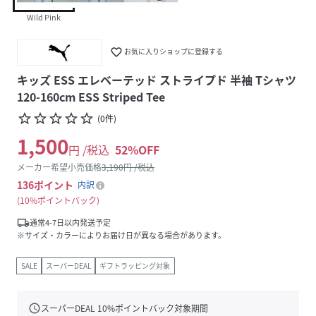
Wild Pink
favorite_border
お気に入りショップに登録する
キッズ ESS エレベーテッド ストライプド 半袖 Tシャツ
120-160cm ESS Striped Tee
star_border
star_border
star_border
star_border
star_border
(
0
件
)
1,500
円 /税込
52
%OFF
メーカー希望小売価格
3,190
円 /税込
136
ポイント
内訳
10%ポイントバック
local_shipping
通常4-7日以内発送予定
※サイズ・カラーによりお届け日が異なる場合があります。
SALE
スーパーDEAL
ギフトラッピング対象
schedule
スーパーDEAL
10
%ポイントバック対象期間