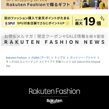
Rakuten Fashion
PUMA (プーマ)
トップス
カットソー・Tシャツ
navigate_next
navigate_next
navigate_next
navigate_next
キッズ ESS エレベーテッド ストライプド 半袖 Tシャツ 120-160cm ESS Striped
Tee