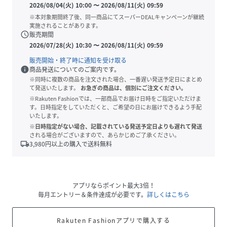
2026/08/04(火) 10:00
〜
2026/08/11(火) 09:59
※本対象期間終了後、同一商品にてスーパーDEALキャンペーンが継続
実施されることがあります。
schedule
販売期間
2026/07/28(火) 10:30
〜
2026/08/11(火) 09:59
販売開始・終了時に通知を受け取る
info
商品発送についてのご案内です。
※同時に複数の商品を注文された場合、一番遅い発送予定日にまとめ
て発送いたします。
お急ぎの商品は、個別にご注文ください。
※Rakuten Fashionでは、一部商品でお届け日時をご指定いただけま
す。日時指定をしていただくと、ご希望の日にお届けできるよう手配
いたします。
※日時指定がない場合、記載されている発送予定日よりも遅れて発送
される場合がございますので、あらかじめご了承ください。
local_shipping
3,980
円以上の購入で送料無料
アプリならポイント最大3倍！
毎月エントリー＆条件達成が必要です。
詳しくはこちら
Rakuten Fashionアプリで購入する