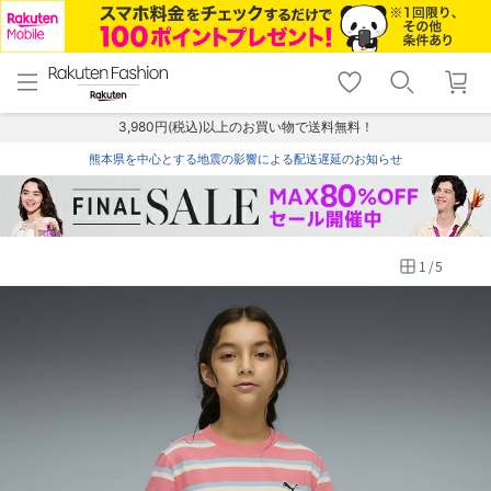
menu
home
search
favorite_border
shopping_cart
lock_outline
メニュー
トップ
検索
お気に入り
カート
ログイン
3,980円(税込)以上のお買い物で送料無料！
熊本県を中心とする地震の影響による配送遅延のお知らせ
1
/
5