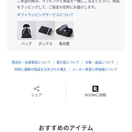
ご希望の際は、ラッピングと商品を一緒にご注文ください。商品
特徴
をラッピングして、ご指定の住所にお届けします。
20％以上のサイクルコットンを使用しています。
ギフトラッピングサービスについて
詳細
フィット：レギュラー
バッグ
ボックス
風呂敷
主な素材タイプ：シングルジャージー
ネック：クルーネック
半袖
発送日・在庫表記について
置き配について
交換・返品について
長さ：標準
同時に複数の商品を注文された場合
メーカー希望小売価格について
PUMA ユース：8歳から16歳までの年長のお子様にお
すすめです
シェア
ROOMに投稿
性別タイプ
キッズ
原産国
中国
素材
本体:コットン100%,リブ:コットン71%ポリエス
おすすめのアイテム
テル29%