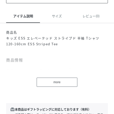
アイテム説明
サイズ
レビュー(0)
商品名
キッズ ESS エレベーテッド ストライプド 半袖 Tシャツ
120-160cm ESS Striped Tee
商品情報
スタイリッシュで快適、そして常に完璧なスタイル。
PUMA Essentialsは気楽な日々を彩るために生まれまし
more
た。くつろぎの時間からコーヒーを買いに行くひととき、移
動の多い日々に至るまで、これらのアイテムは快適さとスタ
イルの完璧なバランスを提供します。シンプルで汎用性が高
く、一日中心地よく過ごせるよう設計されています。
redeem
本商品はギフトラッピングに対応しております（有料）