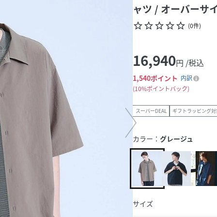
ャツ / オーバーサ
star_border
star_border
star_border
star_border
star_border
(
0
件
)
16,940
円 /税込
1,540
ポイント
内訳
10%ポイントバック
スーパーDEAL
ギフトラッピング対
カラー：
グレージュ
サイズ