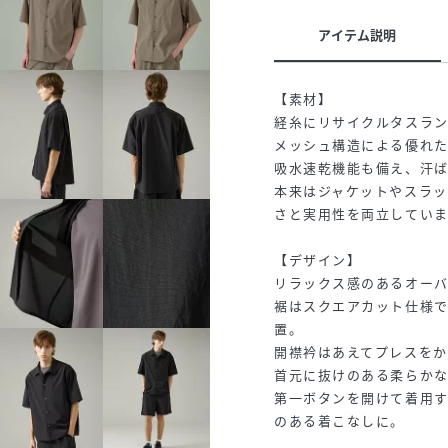
アイテム説明
【素材】
経糸にリサイクルタスラ
メッシュ構造による優れた
吸水速乾機能も備え、汗
本来はジャケットやスラ
さと実用性を両立していま
【デザイン】
リラックス感のあるオー
裾はスクエアカット仕様
置。
開襟衿はあえてプレスをか
首元に抜けのある柔らか
第一ボタンを開けて着用
のある着こなしに。