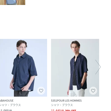
ABAHOUSE
5351POUR LES HOMMES
SHIPS
シャツ・ブラウス
シャツ・ブラウス
シャ
11,000
11,440
7,150
円
円
20
%
OFF