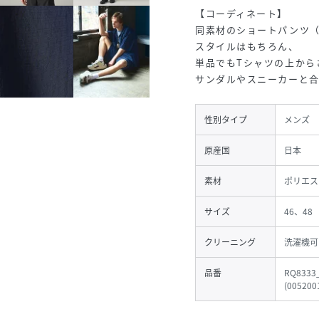
【コーディネート】
同素材のショートパンツ（品
スタイルはもちろん、
単品でもTシャツの上から
サンダルやスニーカーと
性別タイプ
メンズ
原産国
日本
素材
ポリエス
サイズ
46、48
クリーニング
洗濯機可
品番
RQ8333
(
005200