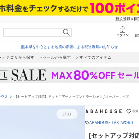
新規登録＆回答
熊本県を中心とする地震の影響による配送遅延のお知らせ
カテゴリから探す
セールから探す
すべてのアイテム
ラウス
【セットアップ対応】ドットエアー オープンカラーシャツ / オーバーサイズ
navigate_next
favorite_border
お気
1
/
32
ABAHOUSE LASTWORD
sell
【セットアップ対応