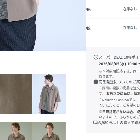
46
在庫なし
48
在庫なし
schedule
スーパーDEAL
10
%ポイ
2026/08/05(水) 10:00
※本対象期間終了後、同一
あります。
info
商品発送についてのご案
※同時に複数の商品を注文
す。
お急ぎの商品は、個
※Rakuten Fashi
ていただくと、ご希望の日
※日時指定がない場合、記
いますので、あらかじめご
local_shipping
3,980
円以上の購入で送