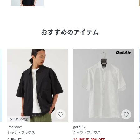
おすすめのアイテム
クーポン対象
improves
gotairiku
シャツ・ブラウス
シャツ・ブラウス
4,950
14,960
円
円
20
%
OFF