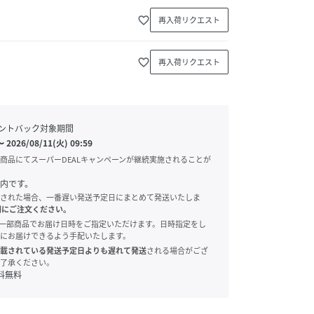
favorite_border
再入荷リクエスト
favorite_border
再入荷リクエスト
ントバック対象期間
〜
2026/08/11(火) 09:59
商品にてスーパーDEALキャンペーンが継続実施されることが
内です。
された場合、一番遅い発送予定日にまとめて発送いたしま
別にご注文ください。
onでは、一部商品でお届け日時をご指定いただけます。日時指定をし
にお届けできるよう手配いたします。
載されている発送予定日よりも遅れて発送
される場合がござ
了承ください。
料無料