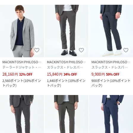
おすすめ着用期間：春/夏
※サイズについては、仕様書のサイズを記載しており、多少
の誤差が出る場合がございます。
※この商品はサンプルでの撮影を行っています。
実際の商品とイメージ、仕様が異なる場合がございます。
性別タイプ
メンズ
MACKINTOSH PHILOSOPHY
MACKINTOSH PHILOSOPHY
MACKINTOSH PHILOSOPHY
原産国
MADE IN CHINA
テーラードジャケット・ブレザー
スラックス・ドレスパンツ
スラックス・ドレスパンツ
28,160
15,840
9,900
円
32
%
OFF
円
34
%
OFF
円
59
%
OFF
素材
ポリエステル81% 綿17% ポリウレタン2%
2,560
ポイント
(
10%ポイン
1,440
ポイント
(
10%ポイン
900
ポイント
(
10%ポイント
トバック
)
トバック
)
バック
)
サイズ
38、40、42、44
品番
RQ7691_05
(
H1R72742---05-38 RQ7691
)