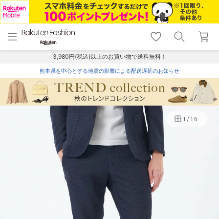
menu
home
search
favorite_border
shopping_cart
lock_outline
メニュー
トップ
検索
お気に入り
カート
ログイン
3,980円(税込)以上のお買い物で送料無料！
熊本県を中心とする地震の影響による配送遅延のお知らせ
1
/
16