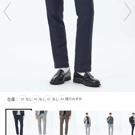
在庫：
38
なし
40
なし
42
なし
44
残りわずか