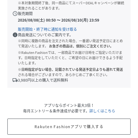
※本対象期間終了後、同一商品にてスーパーDEALキャンペーンが継続
実施されることがあります。
schedule
販売期間
2026/08/08(土) 00:50
〜
2026/08/10(月) 23:59
販売開始・終了時に通知を受け取る
info
商品発送についてのご案内です。
※同時に複数の商品を注文された場合、一番遅い発送予定日にまとめ
て発送いたします。
お急ぎの商品は、個別にご注文ください。
※Rakuten Fashionでは、一部商品でお届け日時をご指定いただけま
す。日時指定をしていただくと、ご希望の日にお届けできるよう手配
いたします。
※日時指定がない場合、記載されている発送予定日よりも遅れて発送
される場合がございますので、あらかじめご了承ください。
local_shipping
3,980
円以上の購入で送料無料
アプリならポイント最大3倍！
毎月エントリー＆条件達成が必要です。
詳しくはこちら
Rakuten Fashionアプリで購入する