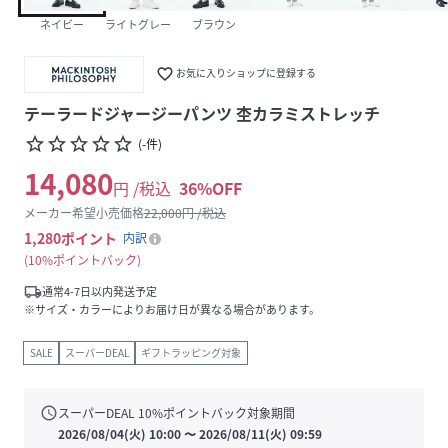
ネイビー
ライトグレー
ブラウン
favorite_border
お気に入りショップに登録する
テーラードジャージーパンツ 杢カラミストレッチ
star_border
star_border
star_border
star_border
star_border
(
-
件
)
14,080
円 /税込
36
%OFF
メーカー希望小売価格
22,000
円 /税込
1,280
ポイント
内訳
10%ポイントバック
local_shipping
通常4-7日以内発送予定
※サイズ・カラーによりお届け日が異なる場合があります。
SALE
スーパーDEAL
ギフトラッピング対象
schedule
スーパーDEAL
10
%ポイントバック対象期間
2026/08/04(火) 10:00
〜
2026/08/11(火) 09:59