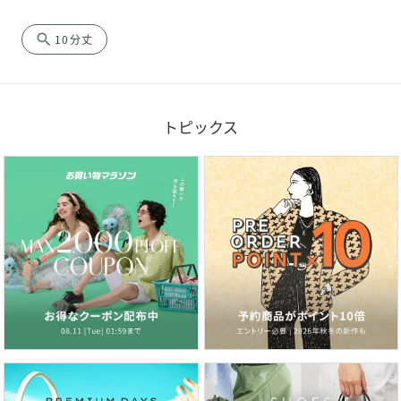
search
10分丈
トピックス