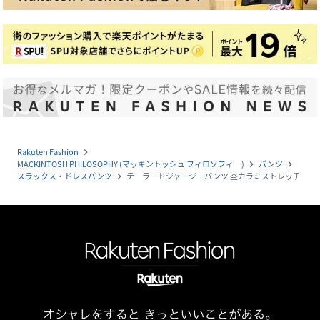
Rakuten Fashion
navigate_next
MACKINTOSH PHILOSOPHY (マッキントッシュ フィロソフィー)
パンツ
navigate_next
navigate_next
スラックス・ドレスパンツ
テーラードジャージーパンツ 杢カラミストレッチ
navigate_next