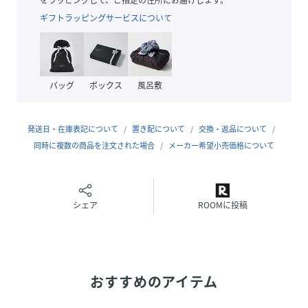
ギフトラッピングサービスについて
【機能性】
ウォッシャブル
*同素材のジャケット（品番：H1E33742）、パーカ（品番：
バッグ
ボックス
風呂敷
H1F85742）、カーディガン（品番：H1F75742）の展開も
ございますので、さまざまなコーディネートをお楽しみいた
だけます。
発送日・在庫表記について
置き配について
交換・返品について
同時に複数の商品を注文された場合
メーカー希望小売価格について
ジャージー素材のリラックス感とテーラードジャケットの上
品さを併せ持つ「テーラードジャージー」。今の気分を取り
入れたニューノーマルスタイルを提案するカテゴリーです。
シェア
ROOMに投稿
【おすすめ着用ウエスト】
38サイズ：ウエスト78cm前後の方
40サイズ：ウエスト82cm前後の方
42サイズ：ウエスト86cm前後の方
おすすめのアイテム
44サイズ：ウエスト90cm前後の方