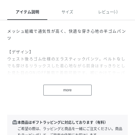
アイテム説明
サイズ
レビュー(-)
メッシュ組織で通気性が高く、快適な穿き心地の半ゴムパン
ツ
【デザイン】
ウェスト後ろゴム仕様のエラスティックパンツ。ベルトなし
でも穿けるリラックスした着心地ながら前身はすっきりとし
た見た目のON/OFF兼用で着用可能です。裾にかけてテーパ
ードを利かせてきれいなラインが出る設計にしています。
more
【素材】
ややマットな表面感が特長の綿/ポリエステルのカラミ織り素
材。隙間を作りながら立体的に織ることにより、抜群の通気
性を備え、暑い時期でも快適な着心地です。生地を詰めたこ
とで、透けにくい上に、ジャージー素材と錯覚するほどの伸
redeem
本商品はギフトラッピングに対応しております（有料）
縮性と、適度なハリ感によるシルエットの美しさも特徴で
ご希望の際は、ラッピングと商品を一緒にご注文ください。商品
す。
をラッピングして、ご指定の住所にお届けします。