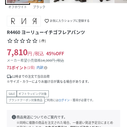
オフホワイト
ブラック
favorite_border
お気に入りショップに登録する
R4460 ヨーリューイチゴフレアパンツ
star_border
star_border
star_border
star_border
star_border
(
-
件
)
7,810
円 /税込
45
%OFF
メーカー希望小売価格
14,300
円 /税込
71
ポイント
1倍
内訳
local_shipping
12時までの注文で当日出荷
※サイズ・カラーによりお届け日が異なる場合があります。
SALE
ギフトラッピング対象
ブランドクーポン対象商品
ご利用には
ログイン
・獲得が必要です。
info
商品発送についてのご案内です。
※同時に複数の商品を注文された場合、一番遅い発送予定日にまとめ