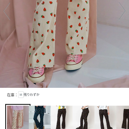
在庫：
M
残りわずか