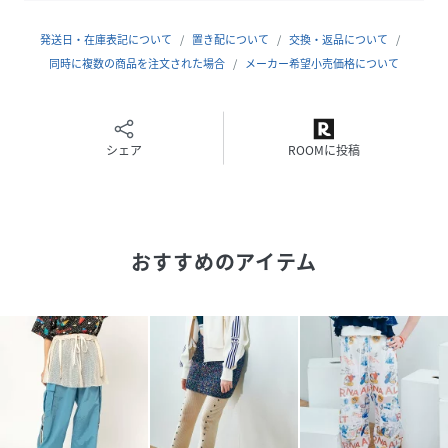
いるような筋」が特徴の、日本で古くから愛されている素材
です。
発送日・在庫表記について
置き配について
交換・返品について
もともとシワのような表情を楽しむ生地なので、洗濯後軽く
同時に複数の商品を注文された場合
メーカー希望小売価格について
形を整えるとシルエットをキープ出来ます。
凸凹があるため、生地が肌にペタッと張り付きません。汗を
かいてもサラッとした清涼感が続く夏らしい
シェア
ROOMに投稿
素材です。
▼シリーズアイテム
B2963 ヨーリューイチゴシャツ
おすすめのアイテム
性別タイプ
レディース
素材
綿 100%
サイズ
M
品番
RQ7610_R4460
(
R4460-509-3 RQ7610
)