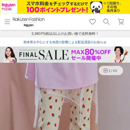
menu
home
search
favorite_border
shopping_cart
lock_outline
メニュー
トップ
検索
お気に入り
カート
ログイン
3,980円(税込)以上のお買い物で送料無料！
熊本県を中心とする地震の影響による配送遅延のお知らせ
1
/
40