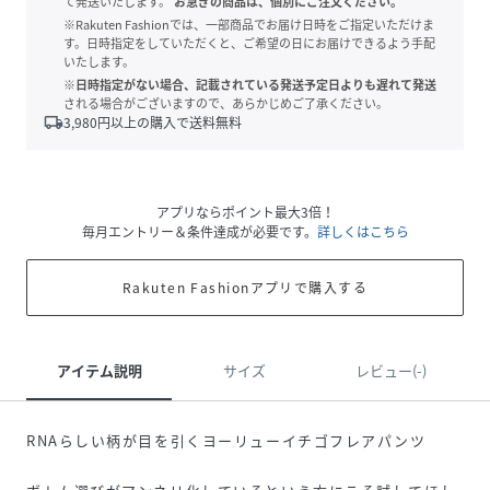
て発送いたします。
お急ぎの商品は、個別にご注文ください。
※Rakuten Fashionでは、一部商品でお届け日時をご指定いただけま
す。日時指定をしていただくと、ご希望の日にお届けできるよう手配
いたします。
※日時指定がない場合、記載されている発送予定日よりも遅れて発送
される場合がございますので、あらかじめご了承ください。
local_shipping
3,980
円以上の購入で送料無料
アプリならポイント最大3倍！
毎月エントリー＆条件達成が必要です。
詳しくはこちら
Rakuten Fashionアプリで購入する
アイテム説明
サイズ
レビュー(-)
RNAらしい柄が目を引くヨーリューイチゴフレアパンツ