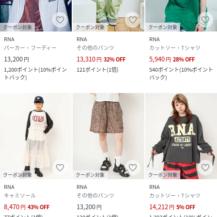
クーポン対象
クーポン対象
クーポン対象
RNA
RNA
RNA
パーカー・フーディー
その他のパンツ
カットソー・Tシャツ
13,200
13,310
5,940
円
円
32
%
OFF
円
28
%
OFF
1,200
ポイント
(
10%ポイン
121
ポイント
(
1倍
)
540
ポイント
(
10%ポイント
トバック
)
バック
)
クーポン対象
クーポン対象
クーポン対象
RNA
RNA
RNA
キャミソール
その他のパンツ
カットソー・Tシャツ
8,470
13,200
14,212
円
43
%
OFF
円
円
5
%
OFF