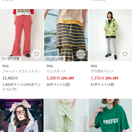
クーポン対象
クーポン対象
RNA
RNA
RNA
ジャージ・スウェットパンツ
ミニスカート
その他のパンツ
15,400
5,500
7,370
円
円
23
%
OFF
円
33
%
OFF
1,400
ポイント
(
10%ポイン
50
ポイント
(
1倍
)
67
ポイント
(
1倍
)
トバック
)