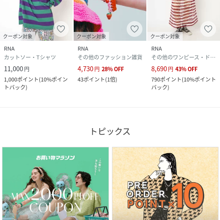
クーポン対象
クーポン対象
クーポン対象
RNA
RNA
RNA
カットソー・Tシャツ
その他のファッション雑貨
その他のワンピース・ドレス
11,000
4,730
8,690
円
円
28
%
OFF
円
43
%
OFF
1,000
ポイント
(
10%ポイン
43
ポイント
(
1倍
)
790
ポイント
(
10%ポイント
トバック
)
バック
)
トピックス