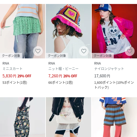
クーポン対象
クーポン対象
クーポン対象
RNA
RNA
RNA
ミニスカート
ニット帽・ビーニー
ナイロンジャケット
5,830
7,260
17,600
円
29
%
OFF
円
26
%
OFF
円
53
ポイント
(
1倍
)
66
ポイント
(
1倍
)
1,600
ポイント
(
10%ポイン
トバック
)