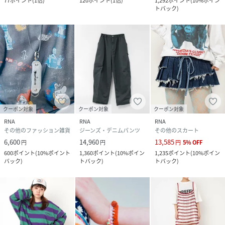
77
ポイント
(
1倍
)
120
ポイント
(
1倍
)
1,292
ポイント
(
10%ポイン
トバック
)
クーポン対象
クーポン対象
クーポン対象
RNA
RNA
RNA
その他のファッション雑貨
ジーンズ・デニムパンツ
その他のスカート
6,600
14,960
13,585
円
円
円
5
%
OFF
600
ポイント
(
10%ポイント
1,360
ポイント
(
10%ポイン
1,235
ポイント
(
10%ポイン
バック
)
トバック
)
トバック
)