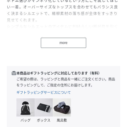
ボトム選びがマンネリ化しているという方にこそ試してほし
い一着。オーバーサイズなトップスを合わせてもバランス良
く決まるシルエットで、楊柳素材の落ち感が全体をすっきり
見せてくれます。
シンプルなシルエットのアイテムにRNAらしい柄が目を引く
夏に活躍するアイテムです。
more
独特の凹凸が生む清涼感が魅力の「楊柳（ようりゅう）素
材」に、オリジナルのイチゴ柄をのせたセットアップ。
甘くなりがちなイチゴモチーフに、RNAらしいエッジを効か
せたシリーズです。
redeem
本商品はギフトラッピングに対応しております（有料）
ぎっしりと並んだイチゴたち。よく見ると、中には表情豊か
ご希望の際は、ラッピングと商品を一緒にご注文ください。商品
な「顔のあるイチゴ」が紛れ込んでいます。
をラッピングして、ご指定の住所にお届けします。
単なる可愛らしさだけではない、どこかシュールでビターな
ギフトラッピングサービスについて
スパイスを効かせたグラフィックが、
今シーズンのキーワード「FAIRYGRUNGE（フェアリーグラ
ンジ）」の世界観を表現してくれます。
バッグ
ボックス
風呂敷
楊柳（ようりゅう）生地は、その名の通り「柳の枝が垂れて