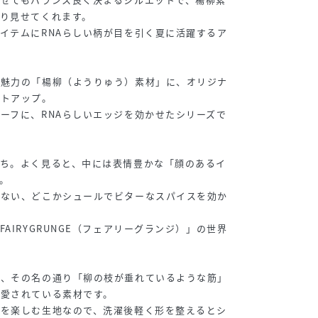
り見せてくれます。
イテムにRNAらしい柄が目を引く夏に活躍するア
が魅力の「楊柳（ようりゅう）素材」に、オリジナ
ットアップ。
ーフに、RNAらしいエッジを効かせたシリーズで
たち。よく見ると、中には表情豊かな「顔のあるイ
。
はない、どこかシュールでビターなスパイスを効か
AIRYGRUNGE（フェアリーグランジ）」の世界
は、その名の通り「柳の枝が垂れているような筋」
ら愛されている素材です。
情を楽しむ生地なので、洗濯後軽く形を整えるとシ