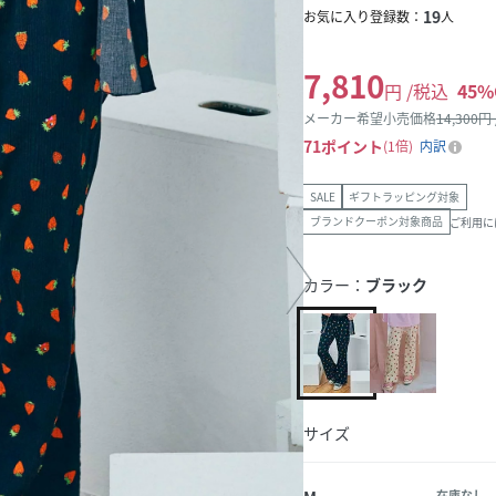
19
お気に入り登録数：
人
7,810
円 /税込
45
%
メーカー希望小売価格
14,300
円
71
ポイント
1倍
内訳
SALE
ギフトラッピング対象
ブランドクーポン対象商品
ご利用に
カラー：
ブラック
サイズ
在庫なし