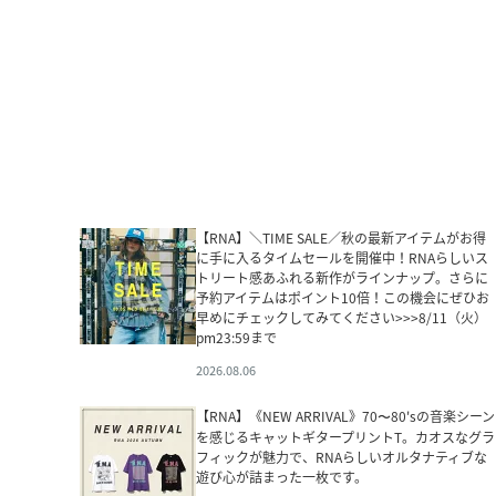
【RNA】＼TIME SALE／秋の最新アイテムがお得
に手に入るタイムセールを開催中！RNAらしいス
トリート感あふれる新作がラインナップ。さらに
予約アイテムはポイント10倍！この機会にぜひお
早めにチェックしてみてください>>>8/11（火）
pm23:59まで
2026.08.06
【RNA】《NEW ARRIVAL》70〜80'sの音楽シーン
を感じるキャットギタープリントT。カオスなグラ
フィックが魅力で、RNAらしいオルタナティブな
遊び心が詰まった一枚です。