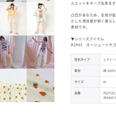
ルエットをキープ出来ます
凸凹があるため、生地が
とした清涼感が続く夏ら
素材です。
▼シリーズアイテム
B2963 ヨーリューイチ
性別タイプ
レディー
素材
綿 100%
サイズ
M
品番
RQ7610
(
R4460-