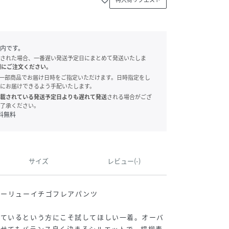
内です。
された場合、一番遅い発送予定日にまとめて発送いたしま
別にご注文ください。
onでは、一部商品でお届け日時をご指定いただけます。日時指定をし
にお届けできるよう手配いたします。
載されている発送予定日よりも遅れて発送
される場合がござ
了承ください。
料無料
サイズ
レビュー(-)
ヨーリューイチゴフレアパンツ
しているという方にこそ試してほしい一着。オーバ
わせてもバランス良く決まるシルエットで、楊柳素