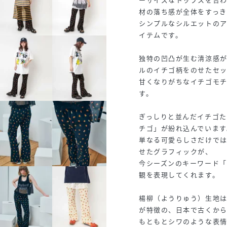
材の落ち感が全体をすっき
シンプルなシルエットのア
イテムです。
独特の凹凸が生む清涼感
ルのイチゴ柄をのせたセ
甘くなりがちなイチゴモチ
す。
ぎっしりと並んだイチゴ
チゴ」が紛れ込んでいます
単なる可愛らしさだけで
せたグラフィックが、
今シーズンのキーワード「F
観を表現してくれます。
楊柳（ようりゅう）生地
が特徴の、日本で古くか
もともとシワのような表