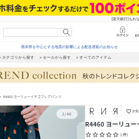
[楽天銀行]もれ
熊本県を中心とする地震の影響による配送遅延のお知らせ
カテゴリから探す
セールから探す
すべてのアイテム
R4460 ヨーリューイチゴフレアパンツ
te_next
favorite_border
お気
1
/
40
R4460 ヨーリュ
star_border
star_border
star_border
star_border
star_border
(
-
件
)