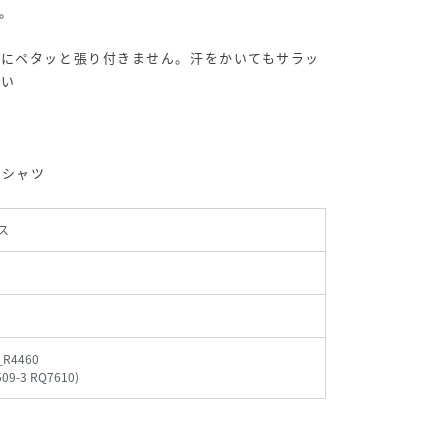
。
肌にペタッと張り付きません。汗をかいてもサラッ
しい
ゴシャツ
ス
_R4460
509-3 RQ7610
)