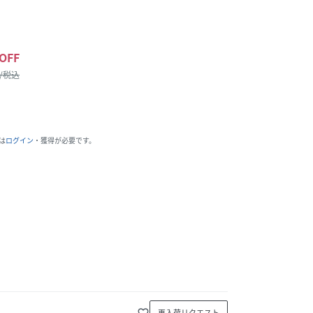
OFF
 /税込
は
ログイン
・獲得が必要です。
favorite_border
再入荷リクエスト