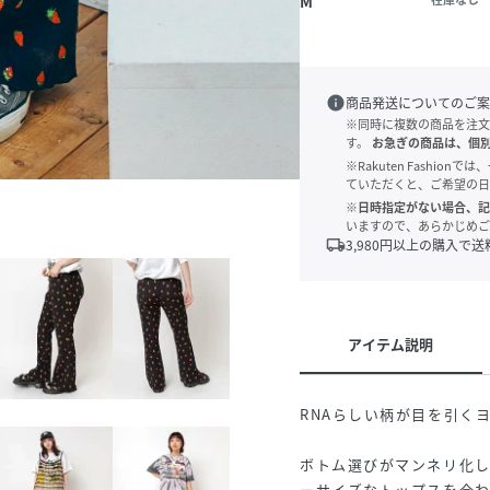
M
info
商品発送についてのご案
※同時に複数の商品を注文
す。
お急ぎの商品は、個
※Rakuten Fashi
ていただくと、ご希望の日
※日時指定がない場合、記
いますので、あらかじめご
local_shipping
3,980
円以上の購入で送
アイテム説明
RNAらしい柄が目を引く
ボトム選びがマンネリ化
ーサイズなトップスを合