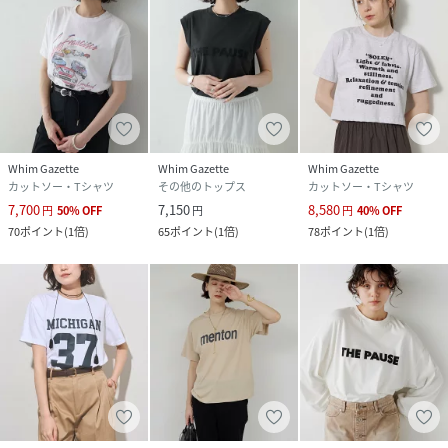
(
WGP1061306A0002-n-2 RQ7602
)
Whim Gazette
Whim Gazette
Whim Gazette
カットソー・Tシャツ
その他のトップス
カットソー・Tシャツ
7,700
7,150
8,580
円
50
%
OFF
円
円
40
%
OFF
70
ポイント
(
1倍
)
65
ポイント
(
1倍
)
78
ポイント
(
1倍
)