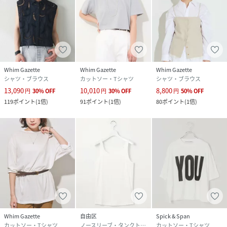
Whim Gazette
Whim Gazette
Whim Gazette
シャツ・ブラウス
カットソー・Tシャツ
シャツ・ブラウス
13,090
10,010
8,800
円
30
%
OFF
円
30
%
OFF
円
50
%
OFF
119
ポイント
(
1倍
)
91
ポイント
(
1倍
)
80
ポイント
(
1倍
)
Whim Gazette
自由区
Spick & Span
カットソー・Tシャツ
ノースリーブ・タンクトップ
カットソー・Tシャツ