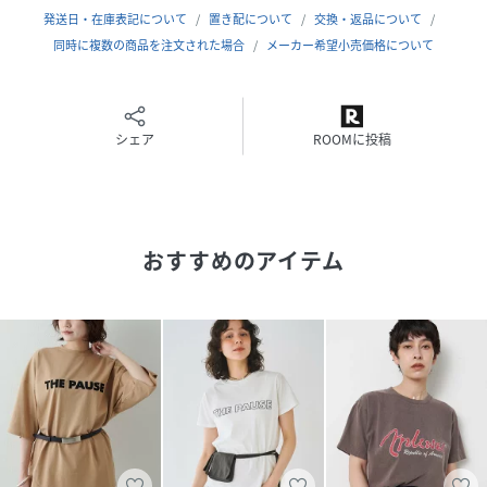
透け感：ややあり(オフホワイト)
発送日・在庫表記について
置き配について
交換・返品について
裏地：なし
同時に複数の商品を注文された場合
メーカー希望小売価格について
伸縮性：あり
光沢感：なし
----------------------------------------------------
シェア
ROOMに投稿
- THE PAUSE(ザ ポーズ) -
流行を自分らしい発想で切り取ってコーディネートを遊ぶ。
色のグラデーション、ヴィンテージ感漂うワークアイテ
おすすめのアイテム
ム・・・ ギャラリーのようなクローゼットの中から 組み合
わせをデザインするようにファッションを楽しむ。
そんな、自由なライフスタイルをもつ大人の女性にむけて 新
しい感覚のカジュアルスタイルを提案します。
【注意事項】
・画像の商品はサンプルです。実際の商品と仕様、加工が若
干異なる場合があります。