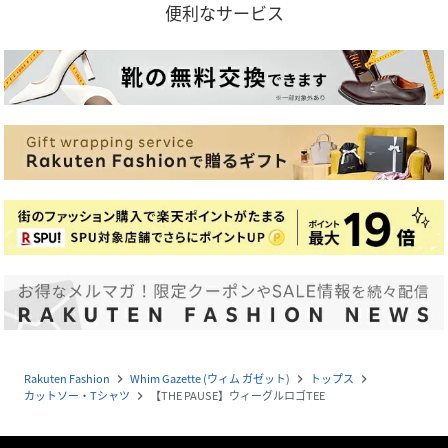
便利なサービス
Rakuten Fashion
Whim Gazette (ウィム ガゼット)
トップス
navigate_next
navigate_next
navigate_next
カットソー・Tシャツ
【THE PAUSE】ウィーグルロゴTEE
navigate_next