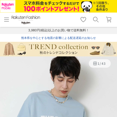
menu
home
search
favorite_border
shopping_cart
lock_outline
メニュー
トップ
検索
お気に入り
カート
ログイン
3,980円(税込)以上のお買い物で送料無料！
熊本県を中心とする地震の影響による配送遅延のお知らせ
1
/
43