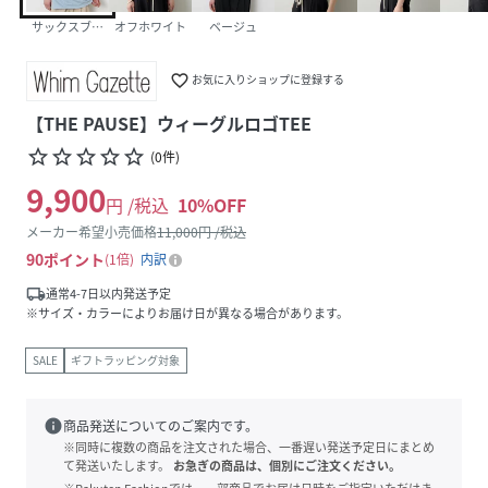
サックスブルー
オフホワイト
ベージュ
favorite_border
お気に入りショップに登録する
【THE PAUSE】ウィーグルロゴTEE
star_border
star_border
star_border
star_border
star_border
(
0
件
)
9,900
円 /税込
10
%OFF
メーカー希望小売価格
11,000
円 /税込
90
ポイント
1倍
内訳
local_shipping
通常4-7日以内発送予定
※サイズ・カラーによりお届け日が異なる場合があります。
SALE
ギフトラッピング対象
info
商品発送についてのご案内です。
※同時に複数の商品を注文された場合、一番遅い発送予定日にまとめ
て発送いたします。
お急ぎの商品は、個別にご注文ください。