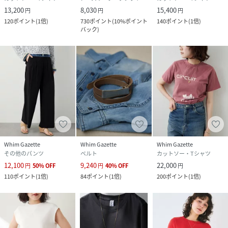
13,200
8,030
15,400
円
円
円
120
ポイント
(
1倍
)
730
ポイント
(
10%ポイント
140
ポイント
(
1倍
)
バック
)
Whim Gazette
Whim Gazette
Whim Gazette
その他のパンツ
ベルト
カットソー・Tシャツ
12,100
9,240
22,000
円
50
%
OFF
円
40
%
OFF
円
110
ポイント
(
1倍
)
84
ポイント
(
1倍
)
200
ポイント
(
1倍
)