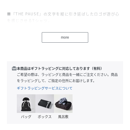
■『THE PAUSE』の文字を縦に引き延ばしたロゴが遊び心
を感じさせるTシャツ。
■一枚でも、ジャケットのインにも着やすい大きすぎないサ
イズ感が使い勝手の良い一着。
more
■着心地の良いソフトな風合いのコットン素材を使用し、少
し厚手で透けにくいのも嬉しいポイント。
■大きめのプリントがアクセントになり、シンプルな合わせ
でもスタイリングが決まるアイテム。
redeem
本商品はギフトラッピングに対応しております（有料）
ご希望の際は、ラッピングと商品を一緒にご注文ください。商品
【COLOR】
をラッピングして、ご指定の住所にお届けします。
オフホワイト：程よいカジュアル感のあるオフホワイト。
ギフトラッピングサービスについて
サックスブルー：清涼感たっぷりなサックスブルー。
ベージュ：大人にちょうど良い落ち着いたベージュ。
バッグ
ボックス
風呂敷
----------------------------------------------------
洗濯方法：水洗い可