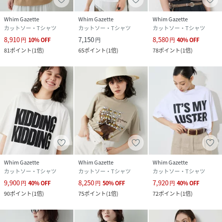
また 、パソコンやスマートフォンのモニター環境などによ
り、色味が違って見える場合がございます。
Whim Gazette
Whim Gazette
Whim Gazette
・店頭及び屋外での撮影画像は、光の当たり具合で色味が違
カットソー・Tシャツ
カットソー・Tシャツ
カットソー・Tシャツ
って見える場合があります。
8,910
7,150
8,580
円
10
%
OFF
円
円
40
%
OFF
商品の色味は、スタジオ撮影の画像をご参照ください。
81
ポイント
(
1倍
)
65
ポイント
(
1倍
)
78
ポイント
(
1倍
)
・入荷状況により、お届け予定が前後する場合があります。
・お客様への発送が店頭販売より遅れる場合があります。
・追加生産商品は、一部の店舗、通販で販売中の場合があり
ます。
予めご了承下さい。
性別タイプ
レディース
原産国
中国
Whim Gazette
Whim Gazette
Whim Gazette
カットソー・Tシャツ
カットソー・Tシャツ
カットソー・Tシャツ
素材
綿 100%
9,900
8,250
7,920
円
40
%
OFF
円
50
%
OFF
円
40
%
OFF
90
ポイント
(
1倍
)
75
ポイント
(
1倍
)
72
ポイント
(
1倍
)
サイズ
F
品番
RQ7602_WGP1061306A0002