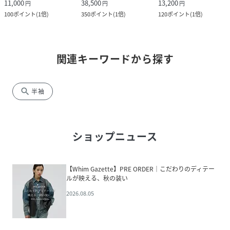
11,000
38,500
13,200
円
円
円
100
ポイント
(
1倍
)
350
ポイント
(
1倍
)
120
ポイント
(
1倍
)
関連キーワードから探す
search
半袖
ショップニュース
【Whim Gazette】PRE ORDER｜こだわりのディテー
ルが映える、秋の装い
2026.08.05