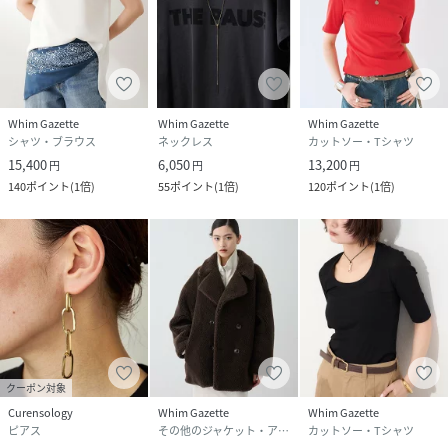
Whim Gazette
Whim Gazette
Whim Gazette
シャツ・ブラウス
ネックレス
カットソー・Tシャツ
15,400
6,050
13,200
円
円
円
140
ポイント
(
1倍
)
55
ポイント
(
1倍
)
120
ポイント
(
1倍
)
クーポン対象
Curensology
Whim Gazette
Whim Gazette
ピアス
その他のジャケット・アウター
カットソー・Tシャツ