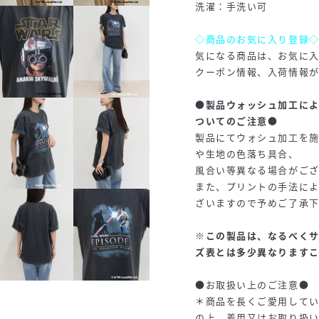
洗濯：手洗い可
◇商品のお気に入り登録
気になる商品は、お気に
クーポン情報、入荷情報
●製品ウォッシュ加工に
ついてのご注意●
製品にてウォシュ加工を
や生地の色落ち具合、
風合い等異なる場合がござ
また、プリントの手法に
ざいますので予めご了承
※この製品は、なるべく
ズ表とは多少異なります
●お取扱い上のご注意●
＊商品を長くご愛用して
の上、着用又はお取り扱