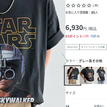
star_border
star_border
star_border
star_border
star_border
(
-
件
)
85
お気に入り登録数：
人
6,930
円 /税込
63
ポイント
1倍
内訳
SOLD OUT
ギフトラッピング対象
カラー：
グレー系その他
サイズ
38
在庫なし