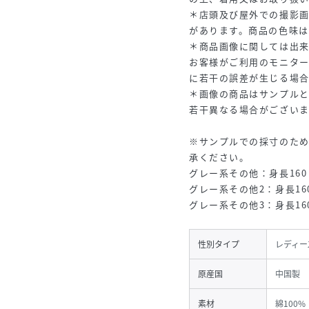
＊店頭及び屋外での撮影
があります。商品の色味
＊商品画像に関しては出
お客様がご利用のモニタ
に若干の誤差が生じる場
＊画像の商品はサンプル
若干異なる場合がございま
※サンプルでの採寸のた
承ください。
グレー系その他：身長160
グレー系その他2：身長16
グレー系その他3：身長16
性別タイプ
レディー
原産国
中国製
素材
綿100%