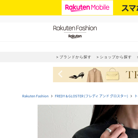
ブランドから探す
ショップから探す
navigate_before
Rakuten Fashion
FREDY & GLOSTER (フレディ アンド グロスター)
ト
navigate_next
navigate_next