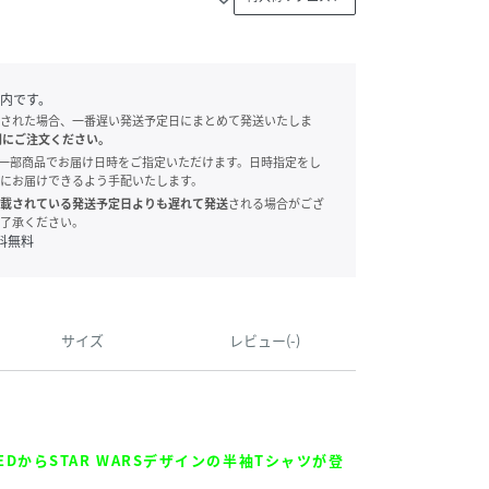
内です。
された場合、一番遅い発送予定日にまとめて発送いたしま
別にご注文ください。
onでは、一部商品でお届け日時をご指定いただけます。日時指定をし
にお届けできるよう手配いたします。
載されている発送予定日よりも遅れて発送
される場合がござ
了承ください。
料無料
サイズ
レビュー(-)
PEEDからSTAR WARSデザインの半袖Tシャツが登