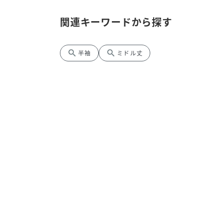
関連キーワードから探す
search
search
半袖
ミドル丈