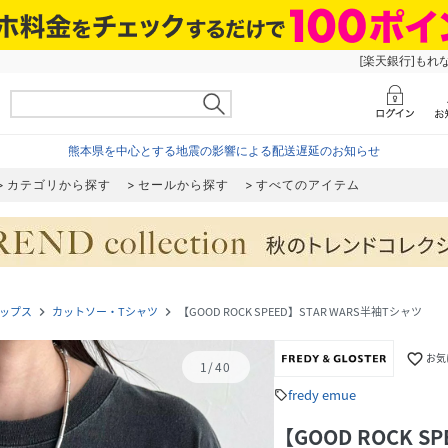
[楽天銀行]もれ
熊本県を中心とする地震の影響による配送遅延のお知らせ
カテゴリから探す
セールから探す
すべてのアイテム
ップス
カットソー・Tシャツ
【GOOD ROCK SPEED】STAR WARS半袖Tシャツ
navigate_next
navigate_next
favorite_border
お気
1
/
40
fredy emue
sell
【GOOD ROCK S