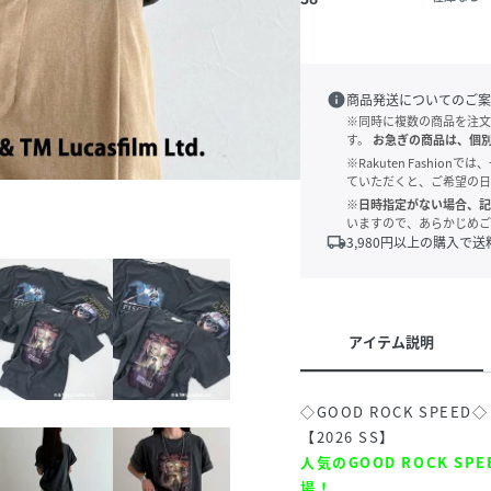
info
商品発送についてのご案
※同時に複数の商品を注文
す。
お急ぎの商品は、個
※Rakuten Fashi
ていただくと、ご希望の日
※日時指定がない場合、記
いますので、あらかじめご
local_shipping
3,980
円以上の購入で送
アイテム説明
◇GOOD ROCK SPEED◇
【2026 SS】
人気のGOOD ROCK S
場！