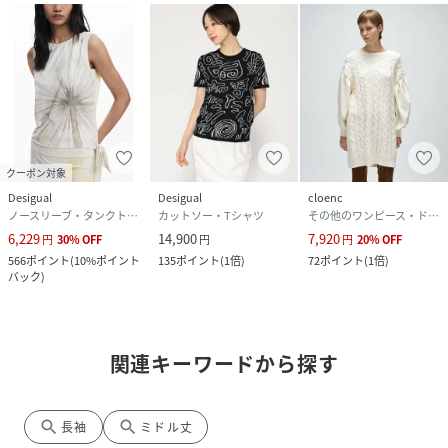
クーポン対象
Desigual
Desigual
cloenc
ノースリーブ・タンクトップ
カットソー・Tシャツ
その他のワンピース・ドレス
6,229
14,900
7,920
円
30
%
OFF
円
円
20
%
OFF
566
ポイント
(
10%ポイント
135
ポイント
(
1倍
)
72
ポイント
(
1倍
)
バック
)
関連キーワードから探す
search
search
長袖
ミドル丈