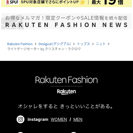
Rakuten Fashion
Desigual (デシグアル)
トップス
ニット
navigate_next
navigate_next
navigate_next
navigate_next
ライトゲージセーター by クリスチャン・ラクロワ
Instagram
WOMEN
/
MEN