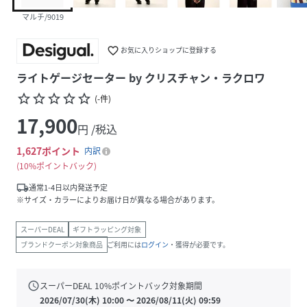
マルチ/9019
favorite_border
お気に入りショップに登録する
ライトゲージセーター by クリスチャン・ラクロワ
star_border
star_border
star_border
star_border
star_border
(
-
件
)
17,900
円 /税込
1,627
ポイント
内訳
10%ポイントバック
local_shipping
通常1-4日以内発送予定
※サイズ・カラーによりお届け日が異なる場合があります。
スーパーDEAL
ギフトラッピング対象
ブランドクーポン対象商品
ご利用には
ログイン
・獲得が必要です。
schedule
スーパーDEAL
10
%ポイントバック対象期間
2026/07/30(木) 10:00
〜
2026/08/11(火) 09:59