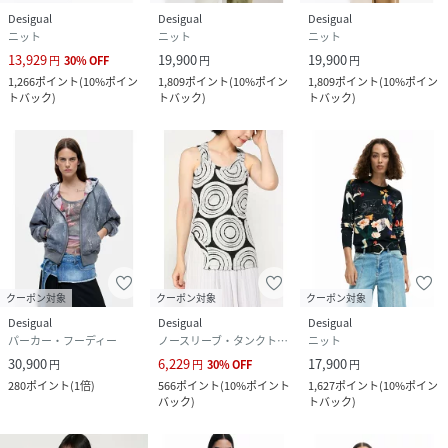
Desigual
Desigual
Desigual
ニット
ニット
ニット
13,929
19,900
19,900
円
30
%
OFF
円
円
1,266
ポイント
(
10%ポイン
1,809
ポイント
(
10%ポイン
1,809
ポイント
(
10%ポイン
トバック
)
トバック
)
トバック
)
クーポン対象
クーポン対象
クーポン対象
Desigual
Desigual
Desigual
パーカー・フーディー
ノースリーブ・タンクトップ
ニット
30,900
6,229
17,900
円
円
30
%
OFF
円
280
ポイント
(
1倍
)
566
ポイント
(
10%ポイント
1,627
ポイント
(
10%ポイン
バック
)
トバック
)