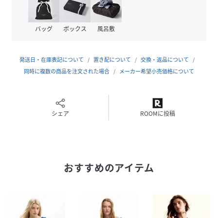
モデル身長：162cm 着用サイズ：ﾏﾙﾁ/9019/M
バッグ
ボックス
風呂敷
性別タイプ
ユニセックス
発送日・在庫表記について
置き配について
交換・返品について
原産国
中国
同時に複数の商品を注文された場合
メーカー希望小売価格について
素材
レーヨン76%
ナイロン14%
麻10%
シェア
ROOMに投稿
サイズ
XS、S、M、L、XL
クリーニング
洗濯機洗い可
品番
RQ6962_26SWJFXK
おすすめのアイテム
(
26SWJFXK-850-732 RQ6962
)