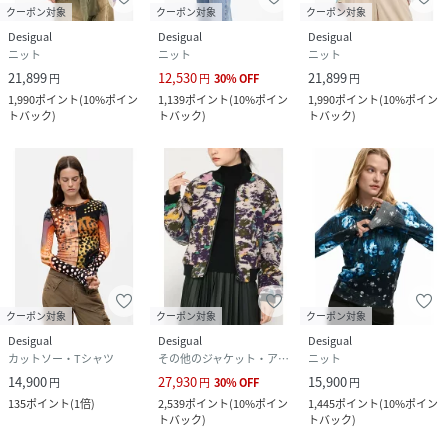
クーポン対象
クーポン対象
クーポン対象
Desigual
Desigual
Desigual
ニット
ニット
ニット
21,899
12,530
21,899
円
円
30
%
OFF
円
1,990
ポイント
(
10%ポイン
1,139
ポイント
(
10%ポイン
1,990
ポイント
(
10%ポイン
トバック
)
トバック
)
トバック
)
クーポン対象
クーポン対象
クーポン対象
Desigual
Desigual
Desigual
カットソー・Tシャツ
その他のジャケット・アウター
ニット
14,900
27,930
15,900
円
円
30
%
OFF
円
135
ポイント
(
1倍
)
2,539
ポイント
(
10%ポイン
1,445
ポイント
(
10%ポイン
トバック
)
トバック
)