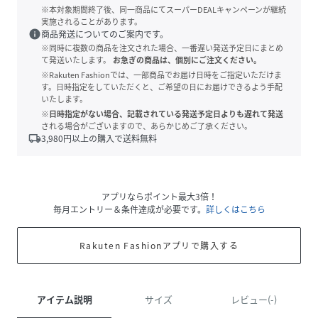
※本対象期間終了後、同一商品にてスーパーDEALキャンペーンが継続
実施されることがあります。
info
商品発送についてのご案内です。
※同時に複数の商品を注文された場合、一番遅い発送予定日にまとめ
て発送いたします。
お急ぎの商品は、個別にご注文ください。
※Rakuten Fashionでは、一部商品でお届け日時をご指定いただけま
す。日時指定をしていただくと、ご希望の日にお届けできるよう手配
いたします。
※日時指定がない場合、記載されている発送予定日よりも遅れて発送
される場合がございますので、あらかじめご了承ください。
local_shipping
3,980
円以上の購入で送料無料
アプリならポイント最大3倍！
毎月エントリー＆条件達成が必要です。
詳しくはこちら
Rakuten Fashionアプリで購入する
アイテム説明
サイズ
レビュー(-)