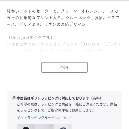
細かいニットのセーターで、グリーン、オレンジ、アースカ
ラーの抽象的なプリント入り。クルーネック、長袖。ビスコ
ース、ポリアミド、リネンの混紡デザイン。
【Desigualデシグアル】
バルセロナ発のファッションブランド「Desigual（デシグア
ル）」。スペイン語で“他とは違う”という意味が現すとお
り、他のブランドにはない地中海をイメージさせるカラフル
な色使いやエキゾチックなパターン、パッチワークやデニム
more
など着る人の個性を引き立てるアイテムを展開。デイリーに
も、ドレスアップにも活躍する幅広いデザインが魅力。レデ
ィースだけではなく、メンズやシューズなど幅広いラインナ
ップを展開。ブランド名にもなっているDesigual(他とは違
う)は、自分自身が他の人と違うことがどれだけ大切で楽しい
redeem
本商品はギフトラッピングに対応しております（有料）
ことなのかを改めて感じてもらいたいという私たちの願いが
ご希望の際は、ラッピングと商品を一緒にご注文ください。商品
込められています。自由で楽しく、カラフルで前向き。本当
をラッピングして、ご指定の住所にお届けします。
の自分を呼び覚ます鮮やかなカラーやプリント、他とは一味
ギフトラッピングサービスについて
違うスタイルはファッションを楽しくするものばかりです。