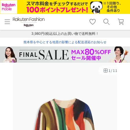
menu
home
search
favorite_border
shopping_cart
lock_outline
メニュー
トップ
検索
お気に入り
カート
ログイン
3,980円(税込)以上のお買い物で送料無料！
熊本県を中心とする地震の影響による配送遅延のお知らせ
1
/
11