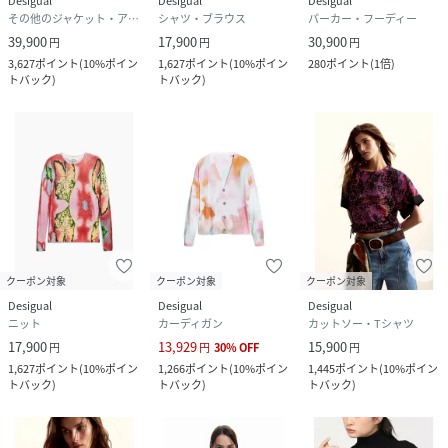
Desigual
Desigual
Desigual
その他のジャケット・アウター
シャツ・ブラウス
パーカー・フーディー
39,900
17,900
30,900
円
円
円
3,627
ポイント
(
10%ポイン
1,627
ポイント
(
10%ポイン
280
ポイント
(
1倍
)
トバック
)
トバック
)
クーポン対象
クーポン対象
クーポン対象
Desigual
Desigual
Desigual
ニット
カーディガン
カットソー・Tシャツ
17,900
13,929
15,900
円
円
30
%
OFF
円
1,627
ポイント
(
10%ポイン
1,266
ポイント
(
10%ポイン
1,445
ポイント
(
10%ポイン
トバック
)
トバック
)
トバック
)