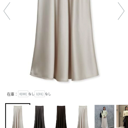
在庫：
0[00]
なし
1[01]
なし