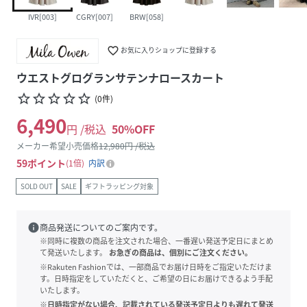
IVR[003]
CGRY[007]
BRW[058]
favorite_border
お気に入りショップに登録する
ウエストグログランサテンナロースカート
star_border
star_border
star_border
star_border
star_border
(
0
件
)
6,490
円 /税込
50
%OFF
メーカー希望小売価格
12,980
円 /税込
59
ポイント
1倍
内訳
SOLD OUT
SALE
ギフトラッピング対象
info
商品発送についてのご案内です。
※同時に複数の商品を注文された場合、一番遅い発送予定日にまとめ
て発送いたします。
お急ぎの商品は、個別にご注文ください。
※Rakuten Fashionでは、一部商品でお届け日時をご指定いただけま
す。日時指定をしていただくと、ご希望の日にお届けできるよう手配
いたします。
※日時指定がない場合、記載されている発送予定日よりも遅れて発送