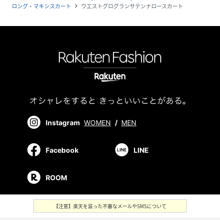
ロング・マキシスカート
ウエストグログランサテンナロースカート
navigate_next
Instagram
WOMEN
/
MEN
Facebook
LINE
ROOM
【注意】楽天を装った不審なメールやSMSについて