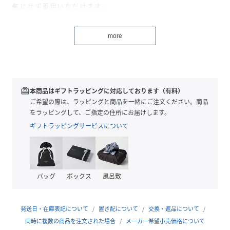
気にせず着用いただけます。
【Fabric】
more
上品な光沢が女性度を上げるマットサテンを使用しました。
ドライタッチな素材感も夏に嬉しいポイントです。＜IVR
＞、＜CGRY＞、＜BRW＞の3色展開です。
※照明の関係により、実際よりも色味が違って見える場合が
redeem
本商品はギフトラッピングに対応しております（有料）
あります。
ご希望の際は、ラッピングと商品を一緒にご注文ください。商品
またパソコン・スマートフォンなどの環境により、若干製品
をラッピングして、ご指定の住所にお届けします。
と画像のカラーが異なる場合もございます。予めご了承くだ
ギフトラッピングサービスについて
さい。
商品の色味は、商品単品画像をご参照下さい。
※商品画像はサンプルのため、色味やサイズ等の仕様に変更
がある場合がございますので、予めご了承ください。
バッグ
ボックス
風呂敷
【本体】
透け感：なし
発送日・在庫表記について
置き配について
交換・返品について
裏地：あり
同時に複数の商品を注文された場合
メーカー希望小売価格について