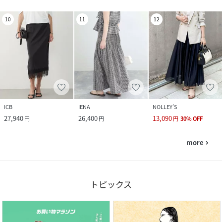
10
11
12
ICB
IENA
NOLLEY'S
27,940
26,400
13,090
円
円
円
30
%
OFF
more
navigate_next
トピックス