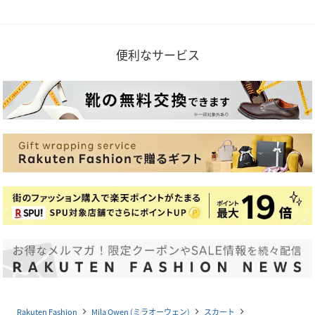
便利なサービス
Rakuten Fashion
Mila Owen (ミラオーウェン)
スカート
navigate_next
navigate_next
navigate_next