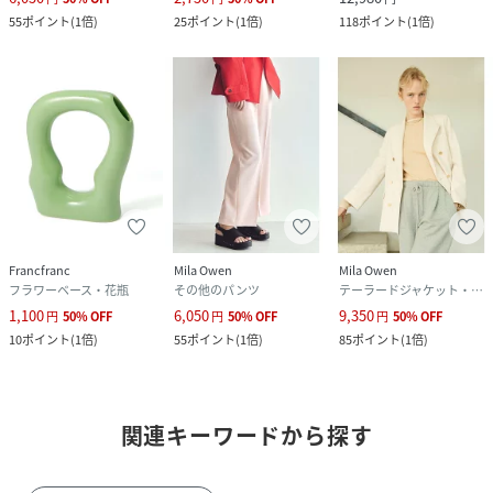
55
ポイント
(
1倍
)
25
ポイント
(
1倍
)
118
ポイント
(
1倍
)
Francfranc
Mila Owen
Mila Owen
フラワーベース・花瓶
その他のパンツ
テーラードジャケット・ブレザー
1,100
6,050
9,350
円
50
%
OFF
円
50
%
OFF
円
50
%
OFF
10
ポイント
(
1倍
)
55
ポイント
(
1倍
)
85
ポイント
(
1倍
)
関連キーワードから探す