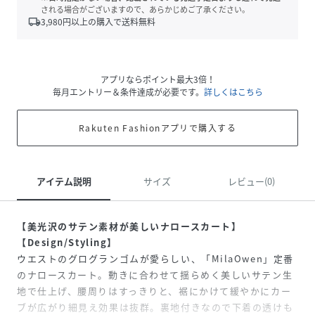
される場合がございますので、あらかじめご了承ください。
local_shipping
3,980
円以上の購入で送料無料
アプリならポイント最大3倍！
毎月エントリー＆条件達成が必要です。
詳しくはこちら
Rakuten Fashionアプリで購入する
アイテム説明
サイズ
レビュー(0)
【美光沢のサテン素材が美しいナロースカート】
【Design/Styling】
ウエストのグログランゴムが愛らしい、「MilaOwen」定番
のナロースカート。動きに合わせて揺らめく美しいサテン生
地で仕上げ、腰周りはすっきりと、裾にかけて緩やかにカー
ブが広がり細見え効果は抜群。裏地付きなので下着の透けも