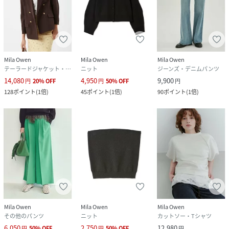
Mila Owen
Mila Owen
Mila Owen
テーラードジャケット・ブレザー
ニット
ジーンズ・デニムパンツ
14,080
4,950
9,900
円
20
%
OFF
円
50
%
OFF
円
128
ポイント
(
1倍
)
45
ポイント
(
1倍
)
90
ポイント
(
1倍
)
Mila Owen
Mila Owen
Mila Owen
その他のパンツ
ニット
カットソー・Tシャツ
6,050
2,750
12,980
円
50
%
OFF
円
50
%
OFF
円