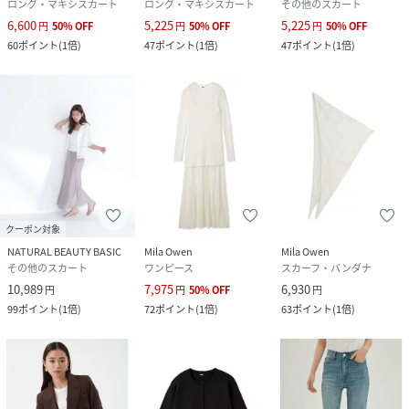
ロング・マキシスカート
ロング・マキシスカート
その他のスカート
6,600
5,225
5,225
円
50
%
OFF
円
50
%
OFF
円
50
%
OFF
60
ポイント
(
1倍
)
47
ポイント
(
1倍
)
47
ポイント
(
1倍
)
クーポン対象
NATURAL BEAUTY BASIC
Mila Owen
Mila Owen
その他のスカート
ワンピース
スカーフ・バンダナ
10,989
7,975
6,930
円
円
50
%
OFF
円
99
ポイント
(
1倍
)
72
ポイント
(
1倍
)
63
ポイント
(
1倍
)