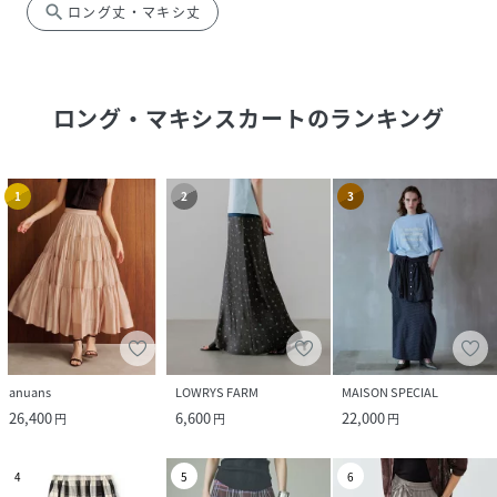
search
ロング丈・マキシ丈
ロング・マキシスカート
のランキング
1
2
3
anuans
LOWRYS FARM
MAISON SPECIAL
26,400
6,600
22,000
円
円
円
4
5
6