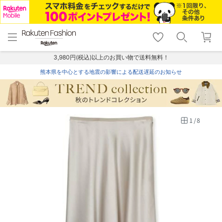
menu
home
search
favorite_border
shopping_cart
lock_outline
メニュー
トップ
検索
お気に入り
カート
ログイン
3,980円(税込)以上のお買い物で送料無料！
熊本県を中心とする地震の影響による配送遅延のお知らせ
1
/
8