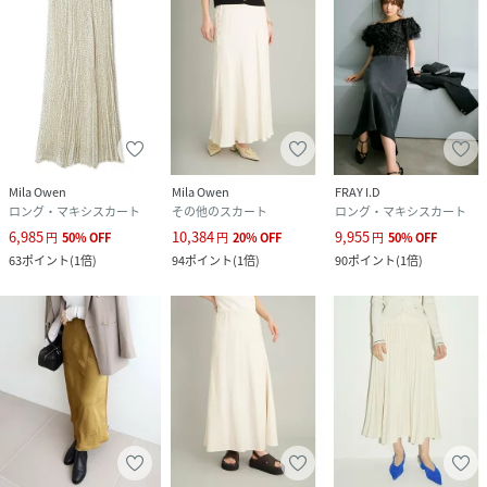
Mila Owen
Mila Owen
FRAY I.D
ロング・マキシスカート
その他のスカート
ロング・マキシスカート
6,985
10,384
9,955
円
50
%
OFF
円
20
%
OFF
円
50
%
OFF
63
ポイント
(
1倍
)
94
ポイント
(
1倍
)
90
ポイント
(
1倍
)