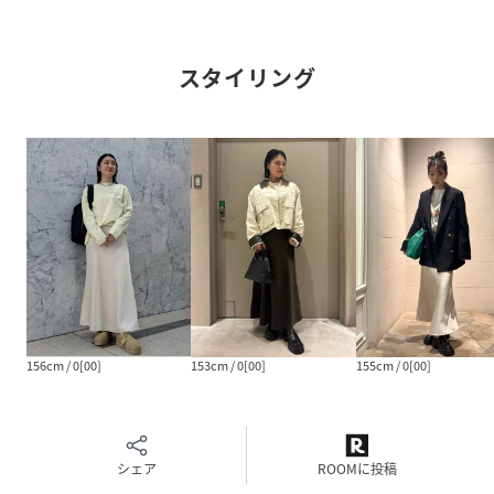
伸縮性：なし
生地の厚さ：普通
スタイリング
※照明の関係により、実際よりも色味が違って見える場合が
あります。
またパソコン・スマートフォンなどの環境により、若干製品
と画像のカラーが異なる場合もございます。予めご了承くだ
さい。
商品の色味は、商品単品画像をご参照下さい。
※商品画像はサンプルのため、色味やサイズ等の仕様に変更
がある場合がございますので、予めご了承ください。
性別タイプ
レディース
156cm / 0[00]
153cm / 0[00]
155cm / 0[00]
原産国
中国
素材
表地:ポリエステル100%/裏地:ポリエステル
100%
シェア
ROOMに投稿