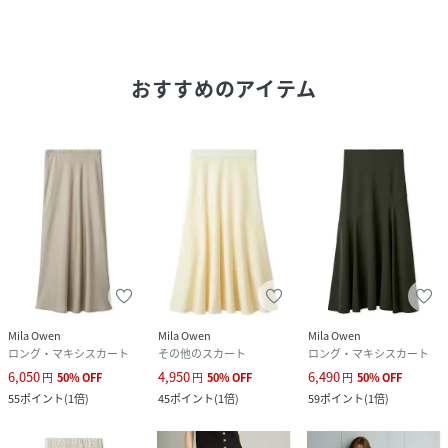
サイズ
0[00]、1[01]
品番
RQ6948_09WFS261330
(
09WFS261330-L1-33 RQ6948
)
おすすめのアイテム
Mila Owen
Mila Owen
Mila Owen
ロング・マキシスカート
その他のスカート
ロング・マキシスカート
6,050
4,950
6,490
円
50
%
OFF
円
50
%
OFF
円
50
%
OFF
55
ポイント
(
1倍
)
45
ポイント
(
1倍
)
59
ポイント
(
1倍
)