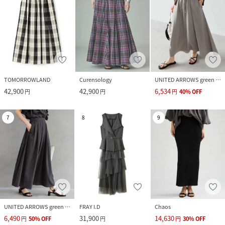
TOMORROWLAND
Curensology
UNITED ARROWS green label relaxing
42,900
42,900
6,534
円
円
円
40
%
OFF
7
8
9
UNITED ARROWS green label relaxing
FRAY I.D
Chaos
6,490
31,900
14,630
円
50
%
OFF
円
円
30
%
OFF