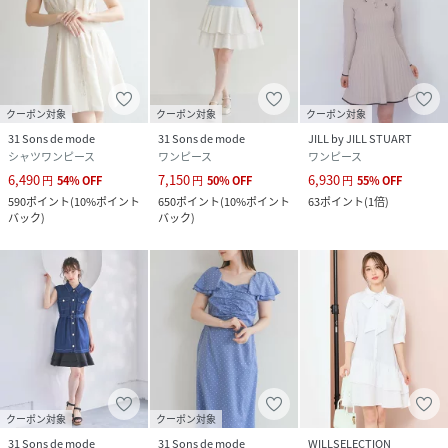
クーポン対象
クーポン対象
クーポン対象
31 Sons de mode
31 Sons de mode
JILL by JILL STUART
シャツワンピース
ワンピース
ワンピース
6,490
7,150
6,930
円
54
%
OFF
円
50
%
OFF
円
55
%
OFF
590
ポイント
(
10%ポイント
650
ポイント
(
10%ポイント
63
ポイント
(
1倍
)
バック
)
バック
)
クーポン対象
クーポン対象
31 Sons de mode
31 Sons de mode
WILLSELECTION