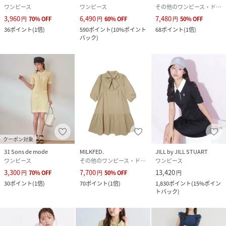
ワンピース
ワンピース
その他のワンピース・ドレス
3,960
6,490
7,480
円
70
%
OFF
円
60
%
OFF
円
50
%
OFF
36
ポイント
(
1倍
)
590
ポイント
(
10%ポイント
68
ポイント
(
1倍
)
バック
)
クーポン対象
31 Sons de mode
MILKFED.
JILL by JILL STUART
ワンピース
その他のワンピース・ドレス
ワンピース
3,300
7,700
13,420
円
70
%
OFF
円
50
%
OFF
円
30
ポイント
(
1倍
)
70
ポイント
(
1倍
)
1,830
ポイント
(
15%ポイン
トバック
)