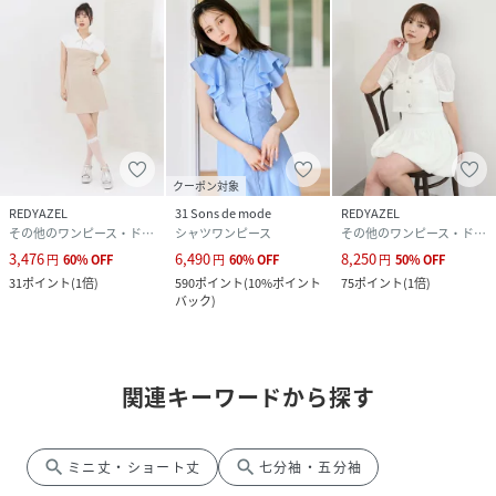
クーポン対象
REDYAZEL
31 Sons de mode
REDYAZEL
その他のワンピース・ドレス
シャツワンピース
その他のワンピース・ドレス
3,476
6,490
8,250
円
60
%
OFF
円
60
%
OFF
円
50
%
OFF
31
ポイント
(
1倍
)
590
ポイント
(
10%ポイント
75
ポイント
(
1倍
)
バック
)
関連キーワードから探す
search
search
ミニ丈・ショート丈
七分袖・五分袖