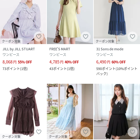
クーポン対象
クーポン対象
JILL by JILL STUART
FREE'S MART
31 Sons de mode
ワンピース
ワンピース
ワンピース
8,068
4,785
6,490
円
55
%
OFF
円
40
%
OFF
円
60
%
OFF
73
ポイント
(
1倍
)
43
ポイント
(
1倍
)
590
ポイント
(
10%ポイント
バック
)
クーポン対象
クーポン対象