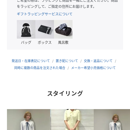
ご希望の際は、ラッピングと商品を一緒にご注文ください。商品
原産国
中国
をラッピングして、ご指定の住所にお届けします。
ギフトラッピングサービスについて
素材
本体:レーヨン53％ ナイロン47％ リボン部分:ポ
リエステル100％
サイズ
F
バッグ
ボックス
風呂敷
品番
RQ6923_TT627404
(
TT627404-40-99 RQ6923
)
発送日・在庫表記について
置き配について
交換・返品について
同時に複数の商品を注文された場合
メーカー希望小売価格について
スタイリング