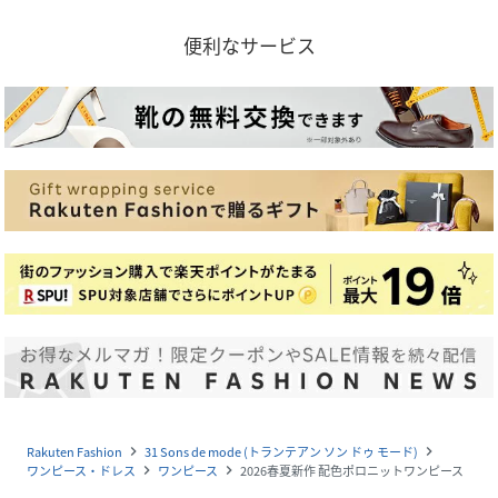
便利なサービス
Rakuten Fashion
31 Sons de mode (トランテアン ソン ドゥ モード)
navigate_next
navigate_next
ワンピース・ドレス
ワンピース
2026春夏新作 配色ポロニットワンピース
navigate_next
navigate_next