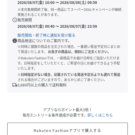
2026/08/07(金) 10:00
〜
2026/08/08(土) 09:59
※本対象期間終了後、同一商品にてスーパーDEALキャンペーンが継続
実施されることがあります。
schedule
販売期間
2026/08/07(金) 00:40
〜
2026/08/07(金) 23:59
販売開始・終了時に通知を受け取る
info
商品発送についてのご案内です。
※同時に複数の商品を注文された場合、一番遅い発送予定日にまとめ
て発送いたします。
お急ぎの商品は、個別にご注文ください。
※Rakuten Fashionでは、一部商品でお届け日時をご指定いただけま
す。日時指定をしていただくと、ご希望の日にお届けできるよう手配
いたします。
※日時指定がない場合、記載されている発送予定日よりも遅れて発送
される場合がございますので、あらかじめご了承ください。
local_shipping
3,980
円以上の購入で送料無料
アプリならポイント最大3倍！
毎月エントリー＆条件達成が必要です。
詳しくはこちら
Rakuten Fashionアプリで購入する