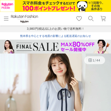
menu
home
search
favorite_border
shopping_cart
lock_outline
メニュー
トップ
検索
お気に入り
カート
ログイン
3,980円(税込)以上のお買い物で送料無料！
熊本県を中心とする地震の影響による配送遅延のお知らせ
1
/
44