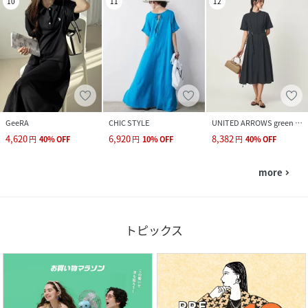
10
11
12
GeeRA
CHIC STYLE
UNITED ARROWS green label relaxing
4,620
6,920
8,382
円
40
%
OFF
円
10
%
OFF
円
40
%
OFF
more
navigate_next
トピックス