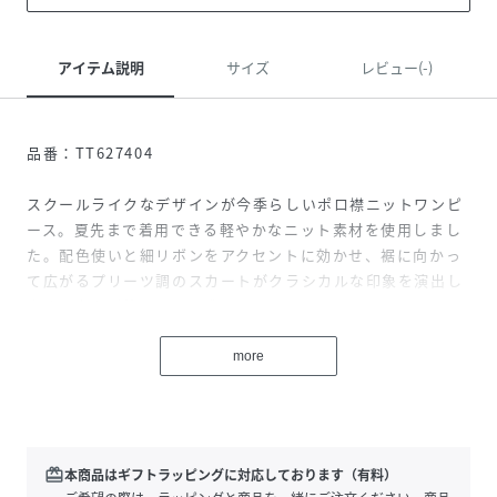
アイテム説明
サイズ
レビュー(-)
品番：TT627404
スクールライクなデザインが今季らしいポロ襟ニットワンピ
ース。夏先まで着用できる軽やかなニット素材を使用しまし
た。配色使いと細リボンをアクセントに効かせ、裾に向かっ
て広がるプリーツ調のスカートがクラシカルな印象を演出し
ます。大人が着やすい丈感もポイント。どこか上品さも感じ
られる一枚に仕上げました。
more
20260523
性別タイプ
レディース
redeem
本商品はギフトラッピングに対応しております（有料）