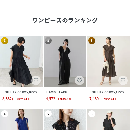
ワンピース
のランキング
1
2
3
UNITED ARROWS green label relaxing
LOWRYS FARM
UNITED ARROWS green label relaxing
8,382
4,573
7,480
円
40
%
OFF
円
40
%
OFF
円
50
%
OFF
4
5
6