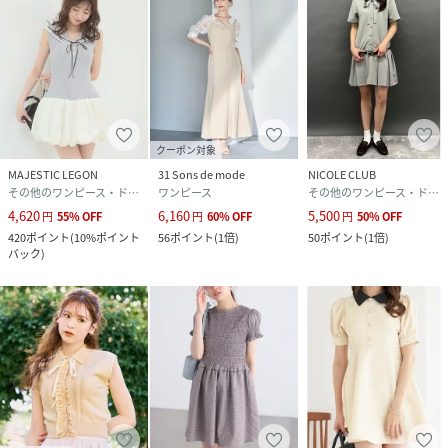
クーポン対象
MAJESTIC LEGON
31 Sons de mode
NICOLE CLUB
その他のワンピース・ドレス
ワンピース
その他のワンピース・ドレス
4,620
6,160
5,500
円
55
%
OFF
円
60
%
OFF
円
50
%
OFF
420
ポイント
(
10%ポイント
56
ポイント
(
1倍
)
50
ポイント
(
1倍
)
バック
)