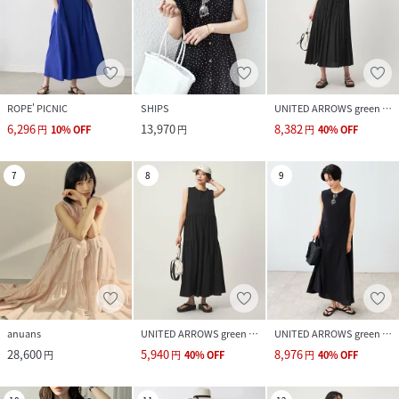
ROPE' PICNIC
SHIPS
UNITED ARROWS green label relaxing
6,296
13,970
8,382
円
10
%
OFF
円
円
40
%
OFF
7
8
9
anuans
UNITED ARROWS green label relaxing
UNITED ARROWS green label relaxing
28,600
5,940
8,976
円
円
40
%
OFF
円
40
%
OFF