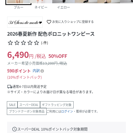
ブルー
ネイビー
イエロー
favorite_border
お気に入りショップに登録する
2026春夏新作 配色ポロニットワンピース
star_border
star_border
star_border
star_border
star_border
(
-
件
)
6,490
円 /税込
50
%OFF
メーカー希望小売価格
13,200
円 /税込
590
ポイント
内訳
10%ポイントバック
local_shipping
通常4-7日以内発送予定
※サイズ・カラーによりお届け日が異なる場合があります。
SALE
スーパーDEAL
ギフトラッピング対象
ブランドクーポン対象商品
ご利用には
ログイン
・獲得が必要です。
schedule
スーパーDEAL
10
%ポイントバック対象期間