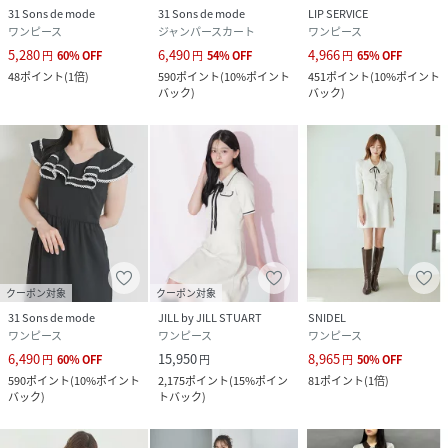
31 Sons de mode
31 Sons de mode
LIP SERVICE
ワンピース
ジャンパースカート
ワンピース
5,280
6,490
4,966
円
60
%
OFF
円
54
%
OFF
円
65
%
OFF
48
ポイント
(
1倍
)
590
ポイント
(
10%ポイント
451
ポイント
(
10%ポイント
バック
)
バック
)
クーポン対象
クーポン対象
31 Sons de mode
JILL by JILL STUART
SNIDEL
ワンピース
ワンピース
ワンピース
6,490
15,950
8,965
円
60
%
OFF
円
円
50
%
OFF
590
ポイント
(
10%ポイント
2,175
ポイント
(
15%ポイン
81
ポイント
(
1倍
)
バック
)
トバック
)