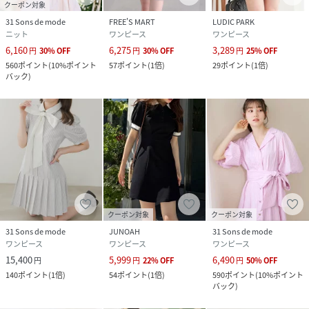
クーポン対象
31 Sons de mode
FREE'S MART
LUDIC PARK
ニット
ワンピース
ワンピース
6,160
6,275
3,289
円
30
%
OFF
円
30
%
OFF
円
25
%
OFF
560
ポイント
(
10%ポイント
57
ポイント
(
1倍
)
29
ポイント
(
1倍
)
バック
)
クーポン対象
クーポン対象
31 Sons de mode
JUNOAH
31 Sons de mode
ワンピース
ワンピース
ワンピース
15,400
5,999
6,490
円
円
22
%
OFF
円
50
%
OFF
140
ポイント
(
1倍
)
54
ポイント
(
1倍
)
590
ポイント
(
10%ポイント
バック
)