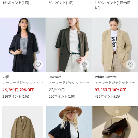
161
ポイント
(
1倍
)
80
ポイント
(
1倍
)
1,800
ポイント
(
1倍+9倍
UP
)
23区
uncrave
Whim Gazette
テーラードジャケット・ブレザー
テーラードジャケット・ブレザー
テーラードジャケット・ブレザー
23,760
27,500
53,460
円
20
%
OFF
円
円
10
%
OFF
216
ポイント
(
1倍
)
250
ポイント
(
1倍
)
486
ポイント
(
1倍
)