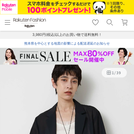
menu
home
search
favorite_border
shopping_cart
lock_outline
メニュー
トップ
検索
お気に入り
カート
ログイン
3,980円(税込)以上のお買い物で送料無料！
熊本県を中心とする地震の影響による配送遅延のお知らせ
1
/
39