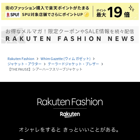
Rakuten Fashion
Whim Gazette (ウィム ガゼット)
navigate_next
navigate_next
ジャケット・アウター
テーラードジャケット・ブレザー
navigate_next
navigate_next
【THE PAUSE】シアーハーフスリーブジャケット