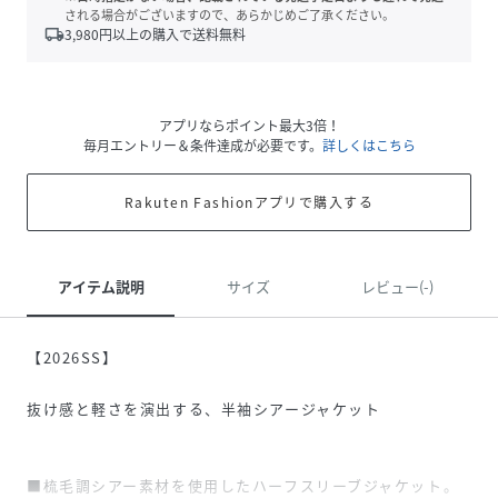
される場合がございますので、あらかじめご了承ください。
local_shipping
3,980
円以上の購入で送料無料
アプリならポイント最大3倍！
毎月エントリー＆条件達成が必要です。
詳しくはこちら
Rakuten Fashionアプリで購入する
アイテム説明
サイズ
レビュー(-)
【2026SS】
抜け感と軽さを演出する、半袖シアージャケット
■梳毛調シアー素材を使用したハーフスリーブジャケット。