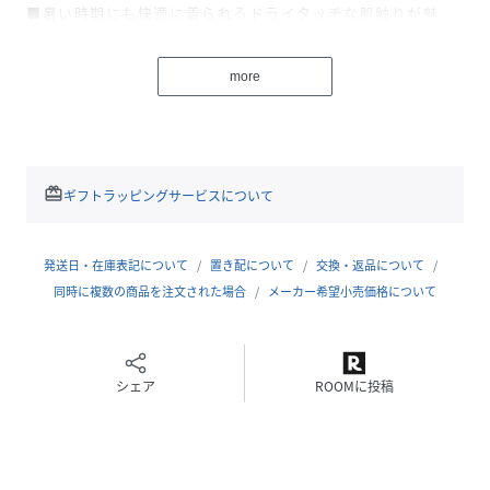
■暑い時期にも快適に着られるドライタッチな肌触りが魅
力。
■テーラーカラーがきちんと感を持たせつつ、シャツのよう
more
にさらっと羽織れる軽さもポイント。
■程よいシアー感がコーディネートに抜け感をプラスしてく
れる一枚。
■同素材の【THE PAUSE】タックパンツ(ブランド品番：
WGP1061402A0001)とのセットアップもおすすめ。
redeem
ギフトラッピングサービスについて
【COLOR】
発送日・在庫表記について
置き配について
交換・返品について
チャコールグレー：こなれ見えを叶えるブラウニッシュなチ
同時に複数の商品を注文された場合
メーカー希望小売価格について
ャコール。
ブラック：オンオフを選ばず着回せるマニッシュなブラッ
ク。
シェア
ROOMに投稿
----------------------------------------------------
洗濯方法：手洗い可