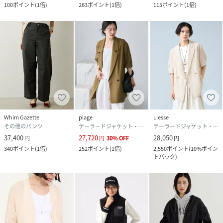
100
ポイント
(
1倍
)
263
ポイント
(
1倍
)
115
ポイント
(
1倍
)
Whim Gazette
plage
Liesse
その他のパンツ
テーラードジャケット・ブレザー
テーラードジャケット・ブレザー
37,400
27,720
28,050
円
円
30
%
OFF
円
340
ポイント
(
1倍
)
252
ポイント
(
1倍
)
2,550
ポイント
(
10%ポイン
トバック
)