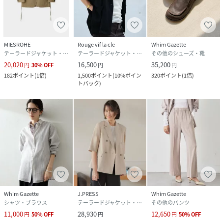
MIESROHE
Rouge vif la cle
Whim Gazette
テーラードジャケット・ブレザー
テーラードジャケット・ブレザー
その他のシューズ・靴
20,020
16,500
35,200
円
30
%
OFF
円
円
182
ポイント
(
1倍
)
1,500
ポイント
(
10%ポイン
320
ポイント
(
1倍
)
トバック
)
Whim Gazette
J.PRESS
Whim Gazette
シャツ・ブラウス
テーラードジャケット・ブレザー
その他のパンツ
11,000
28,930
12,650
円
50
%
OFF
円
円
50
%
OFF