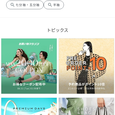
search
search
七分袖・五分袖
半袖
トピックス