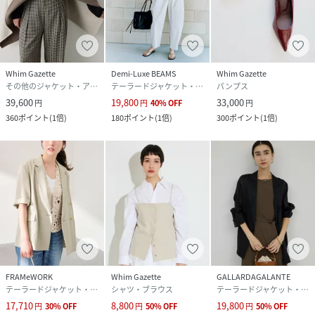
り、色味が違って見える場合がございます。
・店頭及び屋外での撮影画像は、光の当たり具合で色味が違
って見える場合があります。
商品の色味は、スタジオ撮影の画像をご参照ください。
・入荷状況により、お届け予定が前後する場合があります。
Whim Gazette
Demi-Luxe BEAMS
Whim Gazette
その他のジャケット・アウター
テーラードジャケット・ブレザー
パンプス
・お客様への発送が店頭販売より遅れる場合があります。
39,600
19,800
33,000
円
円
40
%
OFF
円
・追加生産商品は、一部の店舗、通販で販売中の場合があり
360
ポイント
(
1倍
)
180
ポイント
(
1倍
)
300
ポイント
(
1倍
)
ます。
予めご了承下さい。
性別タイプ
レディース
原産国
中国
素材
ポリエステル 100%
サイズ
F
FRAMeWORK
Whim Gazette
GALLARDAGALANTE
テーラードジャケット・ブレザー
シャツ・ブラウス
テーラードジャケット・ブレザー
品番
RQ6806_WGP1061407A0001
17,710
8,800
19,800
円
30
%
OFF
円
50
%
OFF
円
50
%
OFF
(
WGP1061407A0001-4-2 RQ6806
)