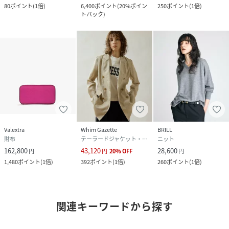
80
ポイント
(
1倍
)
6,400
ポイント
(
20%ポイン
250
ポイント
(
1倍
)
トバック
)
Valextra
Whim Gazette
BRILL
財布
テーラードジャケット・ブレザー
ニット
162,800
43,120
28,600
円
円
20
%
OFF
円
1,480
ポイント
(
1倍
)
392
ポイント
(
1倍
)
260
ポイント
(
1倍
)
関連キーワードから探す