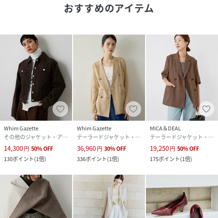
透け感：あり
おすすめのアイテム
裏地：なし
伸縮性：なし
光沢感：なし
----------------------------------------------------
- THE PAUSE(ザ ポーズ) -
流行を自分らしい発想で切り取ってコーディネートを遊ぶ。
色のグラデーション、ヴィンテージ感漂うワークアイテ
ム・・・ ギャラリーのようなクローゼットの中から 組み合
わせをデザインするようにファッションを楽しむ。
Whim Gazette
Whim Gazette
MICA＆DEAL
そんな、自由なライフスタイルをもつ大人の女性にむけて 新
その他のジャケット・アウター
テーラードジャケット・ブレザー
テーラードジャケット・ブレザー
しい感覚のカジュアルスタイルを提案します。
14,300
36,960
19,250
円
50
%
OFF
円
30
%
OFF
円
50
%
OFF
130
ポイント
(
1倍
)
336
ポイント
(
1倍
)
175
ポイント
(
1倍
)
【注意事項】
・画像の商品はサンプルです。実際の商品と仕様、加工が若
干異なる場合があります。
また 、パソコンやスマートフォンのモニター環境などによ