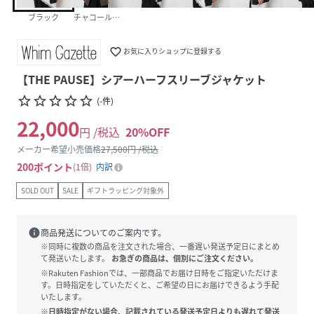
ブラック
チャコールグレー
favorite_border
お気に入りショップに登録する
【THE PAUSE】シアーハーフスリーブジャケット
star_border
star_border
star_border
star_border
star_border
(
-
件
)
22,000
円 /税込
20
%OFF
メーカー希望小売価格
27,500
円 /税込
200
ポイント
1倍
内訳
SOLD OUT
SALE
ギフトラッピング対象外
info
商品発送についてのご案内です。
※同時に複数の商品を注文された場合、一番遅い発送予定日にまとめ
て発送いたします。
お急ぎの商品は、個別にご注文ください。
※Rakuten Fashionでは、一部商品でお届け日時をご指定いただけま
す。日時指定をしていただくと、ご希望の日にお届けできるよう手配
いたします。
※日時指定がない場合、記載されている発送予定日よりも遅れて発送