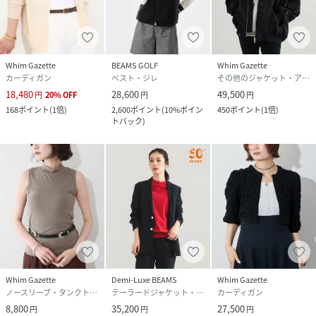
Whim Gazette
BEAMS GOLF
Whim Gazette
カーディガン
ベスト・ジレ
その他のジャケット・アウター
18,480
28,600
49,500
円
20
%
OFF
円
円
168
ポイント
(
1倍
)
2,600
ポイント
(
10%ポイン
450
ポイント
(
1倍
)
トバック
)
Whim Gazette
Demi-Luxe BEAMS
Whim Gazette
ノースリーブ・タンクトップ
テーラードジャケット・ブレザー
カーディガン
8,800
35,200
27,500
円
円
円