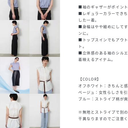
■袖のギャザーがポイント
■レギュラーカラーできち
した一着。
■身幅はやや細めにして
ンに。
■トップスインでもアウ
ト。
■立体感のある袖のシル
着映えるアイテム。
【COLOR】
オフホワイト：きちんと
ベージュ：女性らしさを引
ブルー：ストライプ柄が
※無地とストライプで別
干異なりますのでご注意