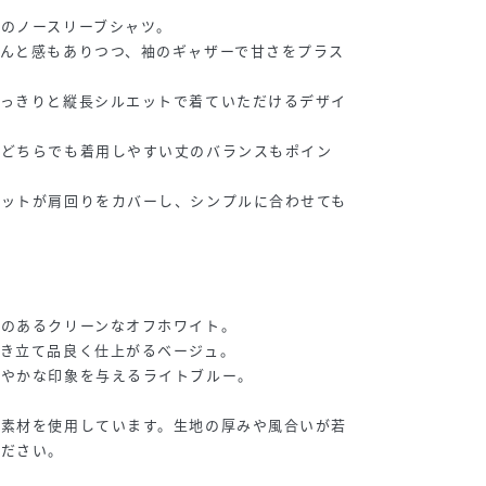
のノースリーブシャツ。
んと感もありつつ、袖のギャザーで甘さをプラス
すっきりと縦長シルエットで着ていただけるデザイ
トどちらでも着用しやすい丈のバランスもポイン
エットが肩回りをカバーし、シンプルに合わせても
感のあるクリーンなオフホワイト。
き立て品良く仕上がるベージュ。
爽やかな印象を与えるライトブルー。
の素材を使用しています。生地の厚みや風合いが若
ください。