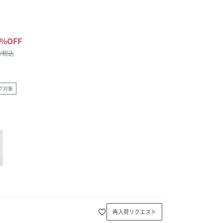
%OFF
 /税込
グ対象
favorite_border
再入荷リクエスト