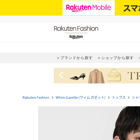
ブランドから探す
ショップから探す
navigate_before
Rakuten Fashion
Whim Gazette (ウィム ガゼット)
トップス
シャ
navigate_next
navigate_next
navigate_next