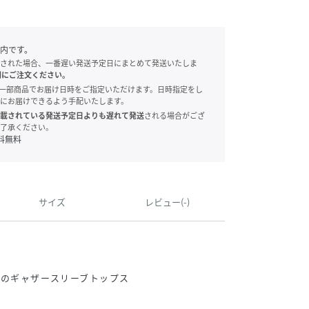
内です。
された場合、一番遅い発送予定日にまとめて発送いたしま
別にご注文ください。
onでは、一部商品でお届け日時をご指定いただけます。日時指定をし
にお届けできるよう手配いたします。
載されている発送予定日よりも遅れて発送
される場合がござ
了承ください。
料無料
サイズ
レビュー(-)
のギャザースリーブトップス