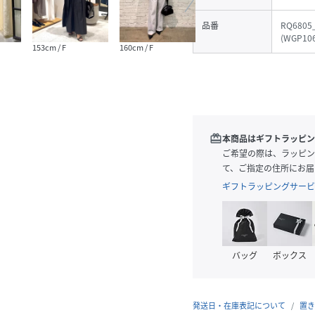
品番
RQ6805
(
WGP106
153cm / F
160cm / F
161cm / F
160cm
redeem
本商品はギフトラッピン
ご希望の際は、ラッピン
て、ご指定の住所にお届
ギフトラッピングサービ
バッグ
ボックス
発送日・在庫表記について
置き