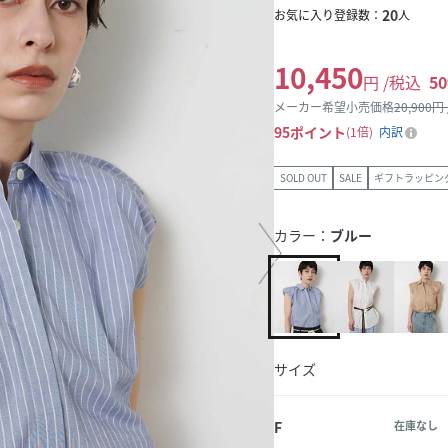
20
お気に入り登録数：
人
10,450
円 /税込
50
メーカー希望小売価格
20,900
円
95
ポイント
1倍
内訳
SOLD OUT
SALE
ギフトラッピン
カラー：
ブルー
サイズ
F
在庫なし