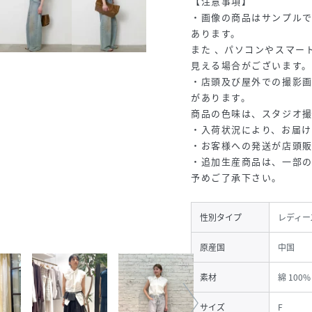
【注意事項】
・画像の商品はサンプル
あります。
また 、パソコンやスマー
見える場合がございます。
・店頭及び屋外での撮影
があります。
商品の色味は、スタジオ
・入荷状況により、お届け
・お客様への発送が店頭
・追加生産商品は、一部
予めご了承下さい。
性別タイプ
レディー
原産国
中国
素材
綿 100%
サイズ
F