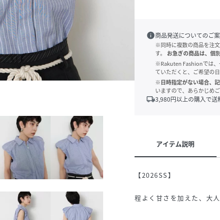
info
商品発送についてのご案
※同時に複数の商品を注文
す。
お急ぎの商品は、個
※Rakuten Fashi
ていただくと、ご希望の日
※日時指定がない場合、記
いますので、あらかじめご
local_shipping
3,980
円以上の購入で送
アイテム説明
【2026SS】
程よく甘さを加えた、大人