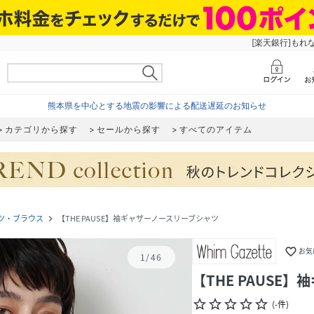
[楽天銀行]もれ
熊本県を中心とする地震の影響による配送遅延のお知らせ
カテゴリから探す
セールから探す
すべてのアイテム
ツ・ブラウス
【THE PAUSE】袖ギャザーノースリーブシャツ
navigate_next
favorite_border
お気
1
/
46
【THE PAUSE
star_border
star_border
star_border
star_border
star_border
(
-
件
)