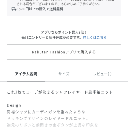
される場合がございますので、あらかじめご了承ください。
local_shipping
3,980
円以上の購入で送料無料
アプリならポイント最大3倍！
毎月エントリー＆条件達成が必要です。
詳しくはこちら
Rakuten Fashionアプリで購入する
アイテム説明
サイズ
レビュー(-)
これ1枚でコーデが決まるシャツレイヤード風半袖ニット
Design
開襟シャツにカーディガンを重ねたような
ドッキングデザインのレイヤード風ニット。
襟元のリボンと前開きの金ボタンが上品な印象を