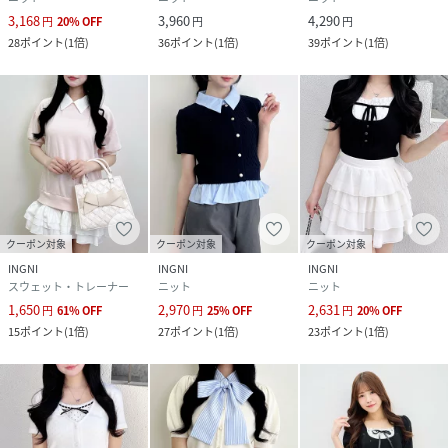
性別タイプ
レディース
3,168
3,960
4,290
円
20
%
OFF
円
円
28
ポイント
(
1倍
)
36
ポイント
(
1倍
)
39
ポイント
(
1倍
)
原産国
中国
素材
レーヨン80%
ポリエステル20%
別布:コットン100%
サイズ
M
クリーニング
石油系ドライクリーニング
クーポン対象
クーポン対象
クーポン対象
品番
RQ6657_1261
INGNI
INGNI
INGNI
(
1261-900218-187-3 RQ6657
)
スウェット・トレーナー
ニット
ニット
1,650
2,970
2,631
円
61
%
OFF
円
25
%
OFF
円
20
%
OFF
15
ポイント
(
1倍
)
27
ポイント
(
1倍
)
23
ポイント
(
1倍
)