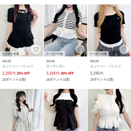
クーポン対象
クーポン対象
クーポン対象
INGNI
INGNI
INGNI
カットソー・Tシャツ
カーディガン
カットソー・Tシャツ
2,200
3,168
3,190
円
25
%
OFF
円
20
%
OFF
円
20
ポイント
(
1倍
)
28
ポイント
(
1倍
)
29
ポイント
(
1倍
)