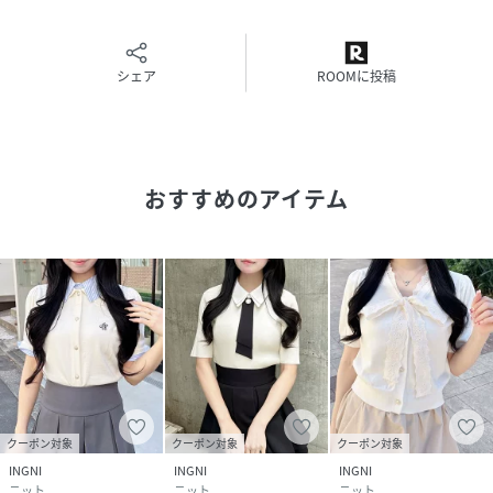
・裏地:なし
・ニット製品のため生地に伸縮性があり、サイズに若干の誤
差が生じる場合がございます。予めご了承くださいませ。
シェア
ROOMに投稿
Recommend
・レイヤード風
・ドッキング
おすすめのアイテム
・プレッピー
・きれいめ
・リボン
・ニット
着用、お取り扱いの際は、商品に付いている品質表示を必ず
ご確認ください。
モデル身長：169cm 着用サイズ：ｸﾞﾚｰ/ﾌﾞﾙｰｽﾄﾗｲﾌﾟ,ｺﾝ/ﾌﾞ
ﾙｰｽﾄﾗｲﾌﾟ/M
クーポン対象
クーポン対象
クーポン対象
INGNI
INGNI
INGNI
ニット
ニット
ニット