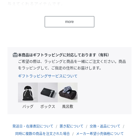
与えてくれるアイテムです。
フロントボタンはカーディガンのように開閉できるのでサッ
と脱ぎ着出来ます。
more
短めの丈なのでどんなボトムスとも相性抜群◎
きちんと感のあるアイテムなので普段使いはもちろん、オフ
ィスシーンにもおすすめ。
Styling
redeem
本商品はギフトラッピングに対応しております（有料）
バルーンスカートを合わせればガーリーコーデに。
ご希望の際は、ラッピングと商品を一緒にご注文ください。商品
プリーツスカートと合わせるとプレッピーなスタイリングも
をラッピングして、ご指定の住所にお届けします。
楽しめます◎
ギフトラッピングサービスについて
・前開き可
以下グレー/ブルーストライプ参考。カラーにより多少の誤差
バッグ
ボックス
風呂敷
あり
・透け感:やや透ける
・伸縮性:あり
発送日・在庫表記について
置き配について
交換・返品について
・生地の厚さ:普通
同時に複数の商品を注文された場合
メーカー希望小売価格について