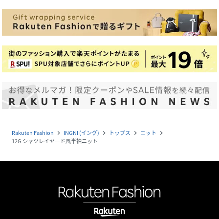
Rakuten Fashion
INGNI (イング)
トップス
ニット
navigate_next
navigate_next
navigate_next
navigate_next
12G シャツレイヤード風半袖ニット