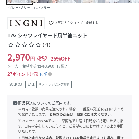
グレー/ブルーストライプ
コン/ブルーストライプ
favorite_border
お気に入りショップに登録する
12G シャツレイヤード風半袖ニット
star_border
star_border
star_border
star_border
star_border
(
-
件
)
2,970
円 /税込
25
%OFF
メーカー希望小売価格
3,960
円 /税込
27
ポイント
1倍
内訳
SOLD OUT
SALE
ギフトラッピング対象
info
商品発送についてのご案内です。
※同時に複数の商品を注文された場合、一番遅い発送予定日にまとめ
て発送いたします。
お急ぎの商品は、個別にご注文ください。
※Rakuten Fashionでは、一部商品でお届け日時をご指定いただけま
す。日時指定をしていただくと、ご希望の日にお届けできるよう手配
いたします。
※日時指定がない場合、記載されている発送予定日よりも遅れて発送