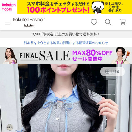
menu
home
search
favorite_border
shopping_cart
lock_outline
メニュー
トップ
検索
お気に入り
カート
ログイン
3,980円(税込)以上のお買い物で送料無料！
熊本県を中心とする地震の影響による配送遅延のお知らせ
1
/
16